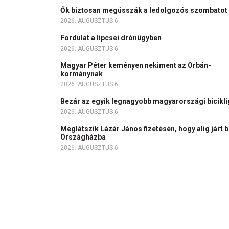
Ők biztosan megússzák a ledolgozós szombatot
2026. AUGUSZTUS 6.
Fordulat a lipcsei drónügyben
2026. AUGUSZTUS 6.
Magyar Péter keményen nekiment az Orbán-
kormánynak
2026. AUGUSZTUS 6.
Bezár az egyik legnagyobb magyarországi bicikl
2026. AUGUSZTUS 6.
Meglátszik Lázár János fizetésén, hogy alig járt b
Országházba
2026. AUGUSZTUS 6.