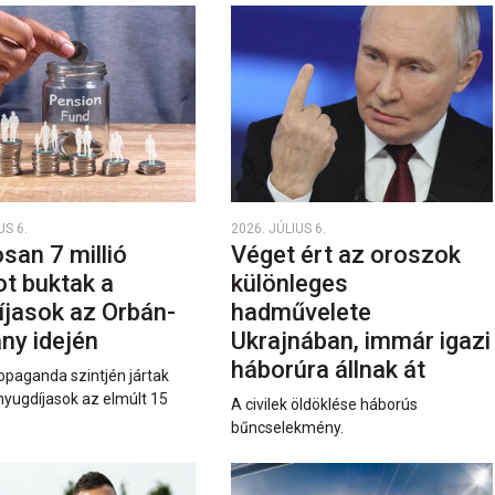
US 6.
2026. JÚLIUS 6.
san 7 millió
Véget ért az oroszok
ot buktak a
különleges
íjasok az Orbán-
hadművelete
ny idején
Ukrajnában, immár igazi
háborúra állnak át
opaganda szintjén jártak
nyugdíjasok az elmúlt 15
A civilek öldöklése háborús
bűncselekmény.