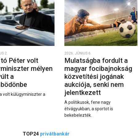
US 2.
2026. JÚNIUS 6.
rtó Péter volt
Mulatságba fordult a
yminiszter mélyen
magyar focibajnokság
últ a
közvetítési jogának
sbödönbe
aukciója, senki nem
jelentkezett
a volt külügyminiszter a
A politikusok, fene nagy
étvágyukban, a sportot is
bekebelezték.
TOP24
privátbankár