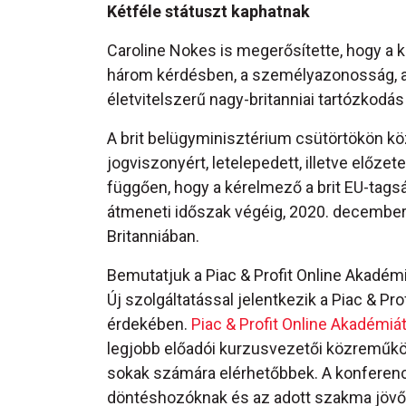
Kétféle státuszt kaphatnak
Caroline Nokes is megerősítette, hogy a 
három kérdésben, a személyazonosság, az
életvitelszerű nagy-britanniai tartózkodás
A brit belügyminisztérium csütörtökön köz
jogviszonyért, letelepedett, illetve előzet
függően, hogy a kérelmező a brit EU-tag
átmeneti időszak végéig, 2020. december 3
Britanniában.
Bemutatjuk a Piac & Profit Online Akadém
Új szolgáltatással jelentkezik a Piac & Pr
érdekében.
Piac & Profit Online Akadémiá
legjobb előadói kurzusvezetői közreműk
sokak számára elérhetőbbek. A konferenci
döntéshozóknak és az adott szakma jövőj