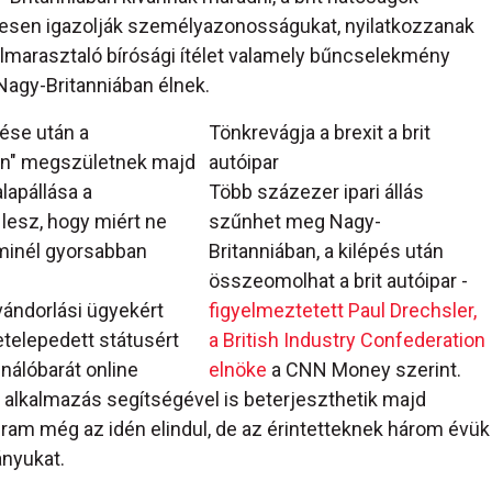
lesen igazolják személyazonosságukat, nyilatkozzanak
 elmarasztaló bírósági ítélet valamely bűncselekmény
 Nagy-Britanniában élnek.
zése után a
Tönkrevágja a brexit a brit
n" megszületnek majd
autóipar
lapállása a
Több százezer ipari állás
lesz, hogy miért ne
szűnhet meg Nagy-
minél gyorsabban
Britanniában, a kilépés után
összeomolhat a brit autóipar -
vándorlási ügyekért
figyelmeztetett Paul Drechsler,
letelepedett státusért
a British Industry Confederation
nálóbarát online
elnöke
a CNN Money szerint.
tő alkalmazás segítségével is beterjeszthetik majd
gram még az idén elindul, de az érintetteknek három évük
ányukat.