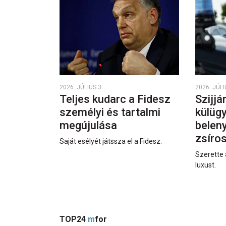
2026. JÚLIUS 3.
2026. JÚLI
Teljes kudarc a Fidesz
Szijjá
személyi és tartalmi
külüg
megújulása
beleny
zsíro
Saját esélyét játssza el a Fidesz.
Szerette 
luxust.
TOP24
m
for