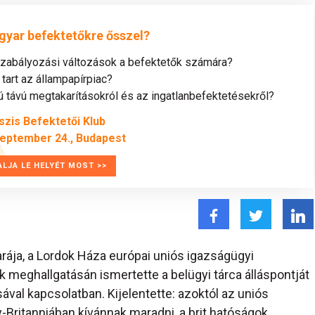
gyar befektetőkre ősszel?
szabályozási változások a befektetők számára?
tart az állampapírpiac?
távú megtakarításokról és az ingatlanbefektetésekről?
szis Befektetői Klub
zeptember 24., Budapest
ALJA LE HELYÉT MOST >>
marája, a Lordok Háza európai uniós igazságügyi
 meghallgatásán ismertette a belügyi tárca álláspontját
ával kapcsolatban. Kijelentette: azoktól az uniós
gy-Britanniában kívánnak maradni, a brit hatóságok