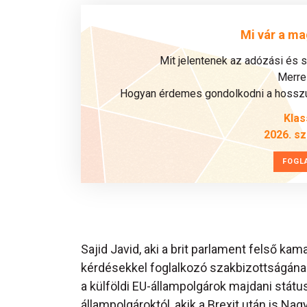
Mi vár a ma
Mit jelentenek az adózási és 
Merre 
Hogyan érdemes gondolkodni a hosszú 
Klas
2026. s
FOGL
Sajid Javid, aki a brit parlament felső ka
kérdésekkel foglalkozó szakbizottságának
a külföldi EU-állampolgárok majdani státus
állampolgároktól, akik a Brexit után is Na