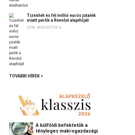
Tizenhét és fél millió eurós jutalék
miatt perlik a Revolut alapítóját
2026. AUGUSZTUS 4.
TOVÁBBI HÍREK >
A külföldi befektetők a
tényleges makrogazdasági