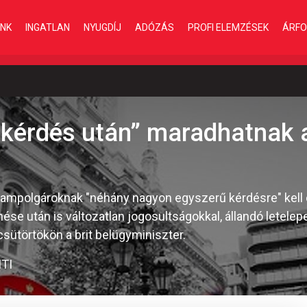
INK
INGATLAN
NYUGDÍJ
ADÓZÁS
PROFI ELEMZÉSEK
ÁRFO
kérdés után” maradhatnak a
állampolgároknak "néhány nagyon egyszerű kérdésre" kell
se után is változatlan jogosultságokkal, állandó letelep
ütörtökön a brit belügyminiszter.
TI