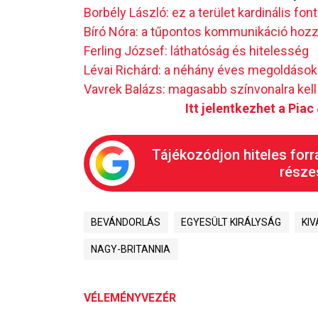
Borbély László: ez a terület kardinális fo
Bíró Nóra: a tűpontos kommunikáció hozza
Ferling József: láthatóság és hitelesség
Lévai Richárd: a néhány éves megoldások
Vavrek Balázs: magasabb színvonalra kel
Itt jelentkezhet a Pia
Tájékozódjon hiteles forr
részes
BEVÁNDORLÁS
EGYESÜLT KIRÁLYSÁG
KI
NAGY-BRITANNIA
VÉLEMÉNYVEZÉR