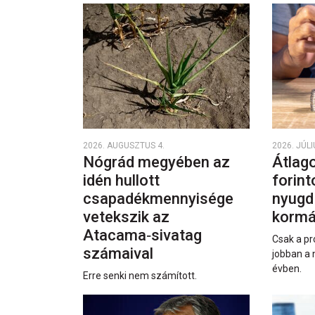
2026. AUGUSZTUS 4.
2026. JÚLI
Nógrád megyében az
Átlago
idén hullott
forint
csapadékmennyisége
nyugd
vetekszik az
kormá
Atacama‑sivatag
Csak a pr
számaival
jobban a 
évben.
Erre senki nem számított.