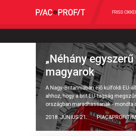
FRISS CIKKE
„Néhány egyszerű 
magyarok
A Nagy-Britanniában élő külföldi EU-
ahhoz, hogy a brit EU-tagság megszűné
országban maradhassanak - mondta cs
2018. JÚNIUS 21.
PIAC&PROFIT/M