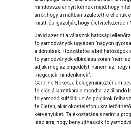
mindössze annyit kérnek majd, hogy hite
arról, hogy a múltban született-e ellenük
miatt, és igazolják, hogy életvitelszerűen
Javid szerint a válaszok hatósági ellenőr
folyamodványok ügyében "nagyon gyorsa
a döntések. Hozzátette: a brit hatóságok a
folyamodványok elbírálása során "nem az 
adják meg az engedélyt, hanem az, hogy 
megadják mindenkinek".
Caroline Nokes, a belügyminisztérium be
felelős államtitkára elmondta: az állandó 
folyamodó külföldi uniós polgárok felhasz
felületen, akár okostelefonjukra letölthe
kérvényüket. Tájékoztatása szerint a pro
lesz arra, hogy benyújthassák folyamodv