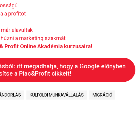
ntosságú
 a profitot
 már elavultak
l húzni a marketing szakmát
c & Profit Online Akadémia kurzusaira!
ásból: itt megadhatja, hogy a Google előnyben
ítse a Piac&Profit cikkeit!
VÁNDORLÁS
KÜLFÖLDI MUNKAVÁLLALÁS
MIGRÁCIÓ