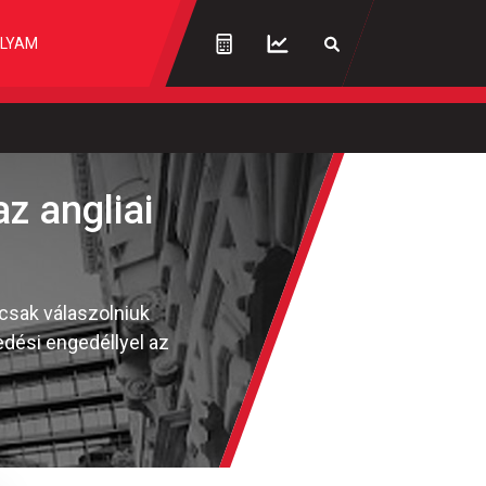
LYAM
z angliai
 csak válaszolniuk
edési engedéllyel az