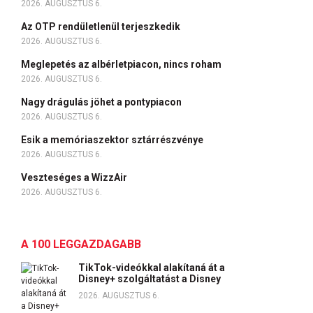
2026. AUGUSZTUS 6.
Az OTP rendületlenül terjeszkedik
2026. AUGUSZTUS 6.
Meglepetés az albérletpiacon, nincs roham
2026. AUGUSZTUS 6.
Nagy drágulás jöhet a pontypiacon
2026. AUGUSZTUS 6.
Esik a memóriaszektor sztárrészvénye
2026. AUGUSZTUS 6.
Veszteséges a WizzAir
2026. AUGUSZTUS 6.
A 100 LEGGAZDAGABB
TikTok-videókkal alakítaná át a
Disney+ szolgáltatást a Disney
2026. AUGUSZTUS 6.