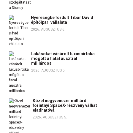
Nyereségbe fordult Tibor Dávid
építőipari vállalata
2026. AUGUSZTUS 6.
Lakásokat vásárolt luxusbirtoka
mögött a fiatal ausztrál
milliárdos
2026. AUGUSZTUS 5.
Közel negyvenezer milliárd
forintnyi SpaceX-részvény válhat
eladhatóvá
2026. AUGUSZTUS 5.