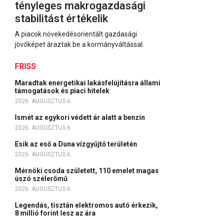
tényleges makrogazdasági
stabilitást értékelik
A piacok növekedésorientált gazdasági
jövőképet áraztak be a kormányváltással.
FRISS
Maradtak energetikai lakásfelújításra állami
támogatások és piaci hitelek
2026. AUGUSZTUS 6.
Ismét az egykori védett ár alatt a benzin
2026. AUGUSZTUS 6.
Esik az eső a Duna vízgyűjtő területén
2026. AUGUSZTUS 6.
Mérnöki csoda született, 110 emelet magas
úszó szélerőmű
2026. AUGUSZTUS 6.
Legendás, tisztán elektromos autó érkezik,
8 millió forint lesz az ára