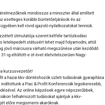
kérelmezőknek mindössze a miniszter által említett
 esetleges korábbi büntetőeljárások és az
 ügyében kell rövid igazoló nyilatkozatokat tenniük.
zétett útmutatója szerint kétféle tartózkodási
es letelepedett státusért lehet majd folyamodni, attól
ság jövő márciusra várható megszűnése után kezdődő
1-ig eltöltött-e öt évet életvitelszerűen Nagy-
ia kurzusvezetőit!
ofit a hazai kkv-döntéshozók üzleti tudásának gyarapítása
t
indítottunk a Piac & Profit Konferenciák legsikeresebb,
ödésével. Az online képzések egyre népszerűbbek,
ákon felhalmozott tudásokat ajánljuk a kkv-
ét előre megismerni akaróknak.