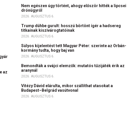
Nem egészen úgy történt, ahogy először hitték a lipcsei
drónügyről
2026. AUGUSZTUS 6.
Trump dühbe gurult: hosszú börtönt ígér a hadsereg
titkainak kiszivárogtatóinak
2026. AUGUSZTUS 6.
Súlyos kijelentést tett Magyar Péter: szerinte az Orbán-
kormány tudta, hogy baj van
igyár
2026. AUGUSZTUS 6.
Bemondták a svájci elemzők: mutatós tűzijáték érik az
aranynál
e az
2026. AUGUSZTUS 6.
Vitézy Dávid elárulta, mikor szállíthat utasokat a
Budapest–Belgrád vasútvonal
2026. AUGUSZTUS 6.