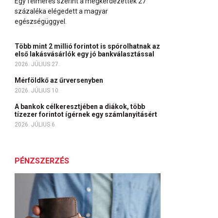
Egy felmérés szerint a megkérdezettek 27
százaléka elégedett a magyar
egészségüggyel.
Több mint 2 millió forintot is spórolhatnak az
első lakásvásárlók egy jó bankválasztással
2026. JÚLIUS 27.
Mérföldkő az űrversenyben
2026. JÚLIUS 10.
A bankok célkeresztjében a diákok, több
tízezer forintot ígérnek egy számlanyitásért
2026. JÚLIUS 6.
PÉNZSZERZÉS