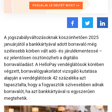
FOGLALJA LE HELYÉT MOST >>
A jogszabályváltozásoknak köszönhetően 2025
januárjától a bankkártyával adott borravaló még
szélesebb körben vált adó- és járulékmentessé –
ez jelentősen ösztönözheti a digitális
borravalóadást. A HelloPay vendéglátósok körében
végzett, borravalógyakorlatot vizsgáló kutatása
alapján a vendéglátósok 42 százaléka azt
tapasztalta, hogy a fogyasztók szívesebben adnak
borravalót, ha azt bankkártyával is egyszerűen
megtehetik.