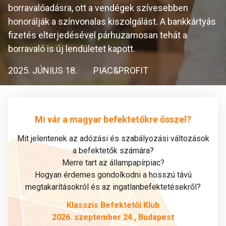
borravalóadásra, ott a vendégek szívesebben
honorálják a színvonalas kiszolgálást. A bankkártyás
fizetés elterjedésével párhuzamosan tehát a
borravaló is új lendületet kapott.
2025. JÚNIUS 18.
PIAC&PROFIT
Mi vár a magyar befektetőkre ősszel?
Mit jelentenek az adózási és szabályozási változások
a befektetők számára?
Merre tart az állampapírpiac?
Hogyan érdemes gondolkodni a hosszú távú
megtakarításokról és az ingatlanbefektetésekről?
Klasszis Befektetői Klub
2026. szeptember 24., Budapest