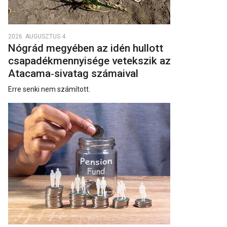
2026. AUGUSZTUS 4.
Nógrád megyében az idén hullott
csapadékmennyisége vetekszik az
Atacama‑sivatag számaival
Erre senki nem számított.