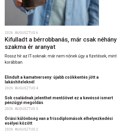
2026. AUGUSZTUS 6.
Kifulladt a bérrobbanás, már csak néhány
szakma ér aranyat
Rossz hír az IT-soknak: már nem nőnek úgy a fizetések, mint
korábban.
Elindult a kamatverseny: újabb csökkentés jött a
lakáshiteleknél
2026. AUGUSZTUS 4.
Sok családnak jelenthet mentőövet ez a kevéssé ismert
pénzügyi megoldás
2026. AUGUSZTUS 3.
Óriási különbség van a frissdiplomások elhelyezkedési
esélyei között
2026. AUGUSZTUS 2.