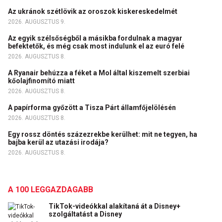
Az ukránok szétlövik az oroszok kiskereskedelmét
2026. AUGUSZTUS 9.
Az egyik szélsőségből a másikba fordulnak a magyar
befektetők, és még csak most indulunk el az euró felé
2026. AUGUSZTUS 8.
A Ryanair behúzza a féket a Mol által kiszemelt szerbiai
kőolajfinomító miatt
2026. AUGUSZTUS 8.
A papírforma győzött a Tisza Párt államfőjelölésén
2026. AUGUSZTUS 8.
Egy rossz döntés százezrekbe kerülhet: mit ne tegyen, ha
bajba kerül az utazási irodája?
2026. AUGUSZTUS 8.
A 100 LEGGAZDAGABB
TikTok-videókkal alakítaná át a Disney+
szolgáltatást a Disney