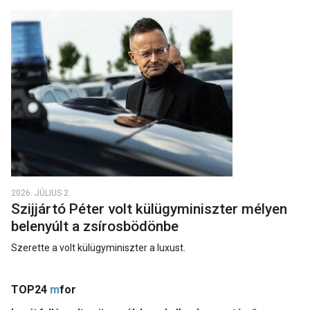
2026. JÚLIUS 2.
Szijjártó Péter volt külügyminiszter mélyen
belenyúlt a zsírosbödönbe
Szerette a volt külügyminiszter a luxust.
TOP24
m
for