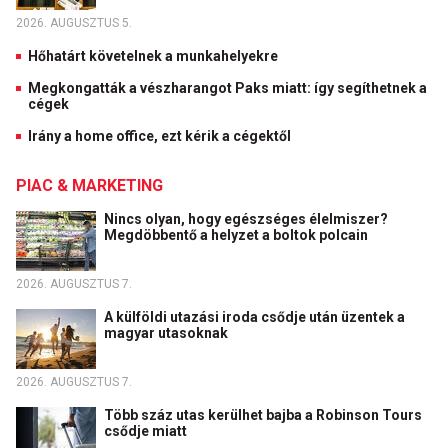
2026. AUGUSZTUS 5.
Hőhatárt követelnek a munkahelyekre
Megkongatták a vészharangot Paks miatt: így segíthetnek a
cégek
Irány a home office, ezt kérik a cégektől
PIAC & MARKETING
Nincs olyan, hogy egészséges élelmiszer?
Megdöbbentő a helyzet a boltok polcain
2026. AUGUSZTUS 7.
A külföldi utazási iroda csődje után üzentek a
magyar utasoknak
2026. AUGUSZTUS 7.
Több száz utas kerülhet bajba a Robinson Tours
csődje miatt