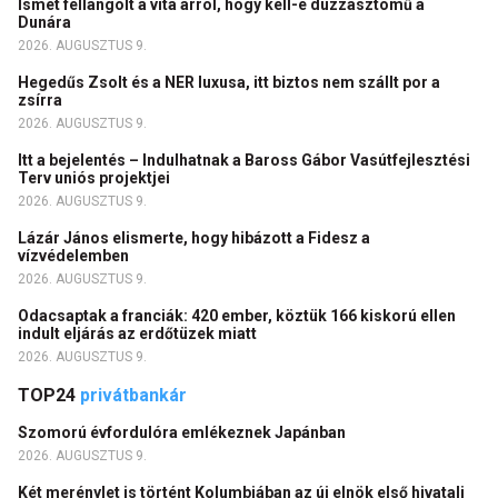
Ismét fellángolt a vita arról, hogy kell-e duzzasztómű a
Dunára
2026. AUGUSZTUS 9.
Hegedűs Zsolt és a NER luxusa, itt biztos nem szállt por a
zsírra
2026. AUGUSZTUS 9.
Itt a bejelentés – Indulhatnak a Baross Gábor Vasútfejlesztési
Terv uniós projektjei
2026. AUGUSZTUS 9.
Lázár János elismerte, hogy hibázott a Fidesz a
vízvédelemben
2026. AUGUSZTUS 9.
Odacsaptak a franciák: 420 ember, köztük 166 kiskorú ellen
indult eljárás az erdőtüzek miatt
2026. AUGUSZTUS 9.
TOP24
privátbankár
Szomorú évfordulóra emlékeznek Japánban
2026. AUGUSZTUS 9.
Két merénylet is történt Kolumbiában az új elnök első hivatali