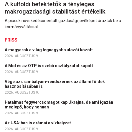
A külföldi befektetők a tényleges
makrogazdasági stabilitást értékelik
A piacok növekedésorientált gazdasági jövőképet áraztak be a
kormányváltással.
FRISS
A magyarok a világ legnagyobb utazói között
2026. AUGUSZTUS 9.
A Mol és az OTP is szebb osztályzatot kapott
2026. AUGUSZTUS 9.
Vége az urambátyám-rendszernek az állami földek
hasznosításában is
2026. AUGUSZTUS 9.
Hatalmas fegyvercsomagot kap Ukrajna, de ami igazán
meglepő, hogy honnan
2026. AUGUSZTUS 9.
Az USA-ban is drámai a vízhelyzet
2026. AUGUSZTUS 9.