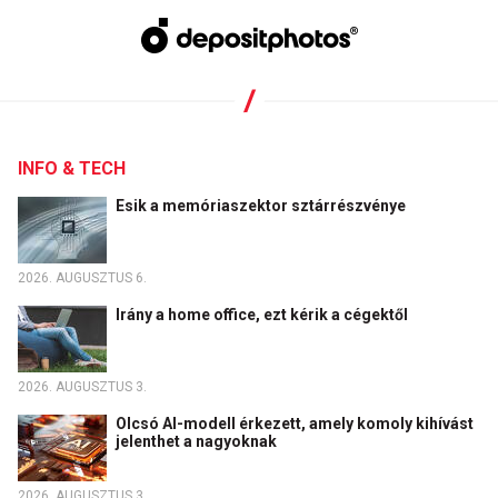
INFO & TECH
Esik a memóriaszektor sztárrészvénye
2026. AUGUSZTUS 6.
Irány a home office, ezt kérik a cégektől
2026. AUGUSZTUS 3.
Olcsó AI-modell érkezett, amely komoly kihívást
jelenthet a nagyoknak
2026. AUGUSZTUS 3.