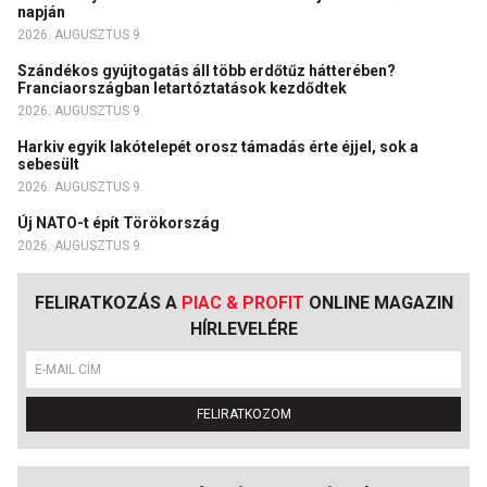
napján
2026. AUGUSZTUS 9.
Szándékos gyújtogatás áll több erdőtűz hátterében?
Franciaországban letartóztatások kezdődtek
2026. AUGUSZTUS 9.
Harkiv egyik lakótelepét orosz támadás érte éjjel, sok a
sebesült
2026. AUGUSZTUS 9.
Új NATO-t épít Törökország
2026. AUGUSZTUS 9.
FELIRATKOZÁS A
PIAC & PROFIT
ONLINE MAGAZIN
HÍRLEVELÉRE
FELIRATKOZOM