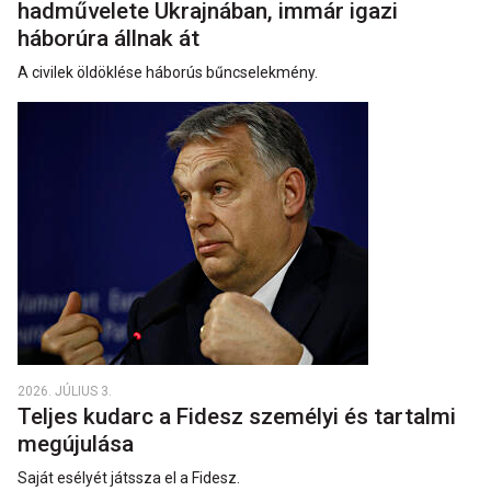
hadművelete Ukrajnában, immár igazi
háborúra állnak át
A civilek öldöklése háborús bűncselekmény.
2026. JÚLIUS 3.
Teljes kudarc a Fidesz személyi és tartalmi
megújulása
Saját esélyét játssza el a Fidesz.