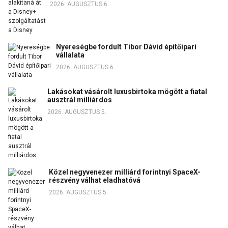
2026. AUGUSZTUS 6.
Nyereségbe fordult Tibor Dávid építőipari
vállalata
2026. AUGUSZTUS 6.
Lakásokat vásárolt luxusbirtoka mögött a fiatal
ausztrál milliárdos
2026. AUGUSZTUS 5.
Közel negyvenezer milliárd forintnyi SpaceX-
részvény válhat eladhatóvá
2026. AUGUSZTUS 5.