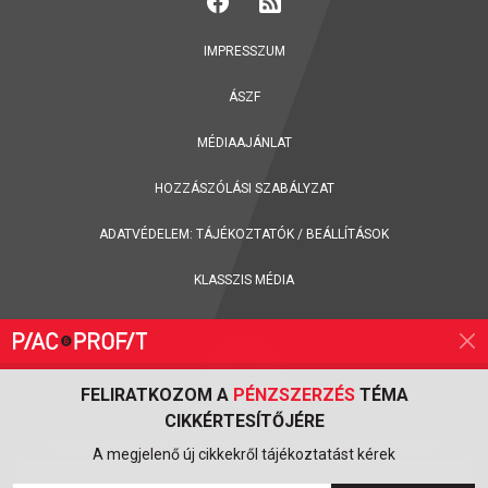
IMPRESSZUM
ÁSZF
MÉDIAAJÁNLAT
HOZZÁSZÓLÁSI SZABÁLYZAT
ADATVÉDELEM:
TÁJÉKOZTATÓK
/
BEÁLLÍTÁSOK
KLASSZIS MÉDIA
FELIRATKOZOM A
PÉNZSZERZÉS
TÉMA
CIKKÉRTESÍTŐJÉRE
FELIRATKOZÁS A PIAC & PROFIT ONLINE MAGAZIN HÍRLEVELÉRE
A megjelenő új cikkekről tájékoztatást kérek