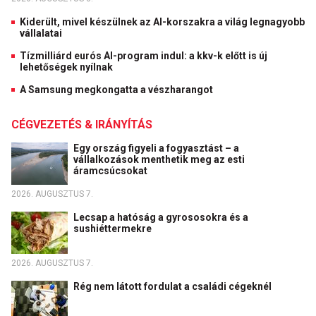
Kiderült, mivel készülnek az AI-korszakra a világ legnagyobb
vállalatai
Tízmilliárd eurós AI-program indul: a kkv-k előtt is új
lehetőségek nyílnak
A Samsung megkongatta a vészharangot
CÉGVEZETÉS & IRÁNYÍTÁS
Egy ország figyeli a fogyasztást – a
vállalkozások menthetik meg az esti
áramcsúcsokat
2026. AUGUSZTUS 7.
Lecsap a hatóság a gyrososokra és a
sushiéttermekre
2026. AUGUSZTUS 7.
Rég nem látott fordulat a családi cégeknél