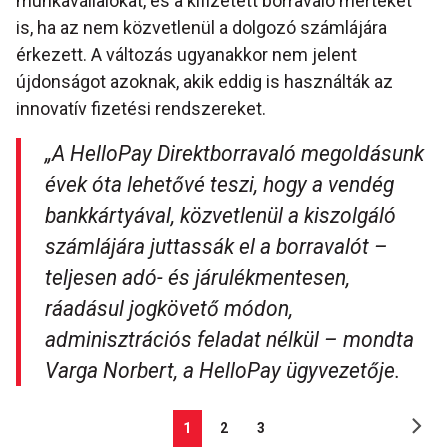
munkavállalókat, és a kifizetett borravaló mértékét
is, ha az nem közvetlenül a dolgozó számlájára
érkezett. A változás ugyanakkor nem jelent
újdonságot azoknak, akik eddig is használták az
innovatív fizetési rendszereket.
„A HelloPay Direktborravaló megoldásunk
évek óta lehetővé teszi, hogy a vendég
bankkártyával, közvetlenül a kiszolgáló
számlájára juttassák el a borravalót –
teljesen adó- és járulékmentesen,
ráadásul jogkövető módon,
adminisztrációs feladat nélkül – mondta
Varga Norbert, a HelloPay ügyvezetője.
1
2
3