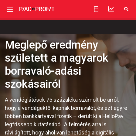
Meglepő eredmény
született a magyarok
borravaló-adási
szokásairól
A vendéglátósok 75 százaléka számolt be arról,
hogy a vendégektől kapnak borravalót, és ezt egyre
többen bankkártyával fizetik – derült ki a HelloPay
legfrissebb kutatásából. A felmérés arra is
rávilágított, hogy ahol van lehetőség a digitális