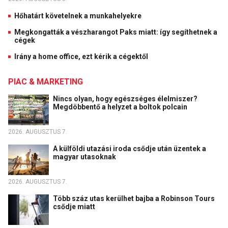
Hőhatárt követelnek a munkahelyekre
Megkongatták a vészharangot Paks miatt: így segíthetnek a
cégek
Irány a home office, ezt kérik a cégektől
PIAC & MARKETING
Nincs olyan, hogy egészséges élelmiszer?
Megdöbbentő a helyzet a boltok polcain
2026. AUGUSZTUS 7.
A külföldi utazási iroda csődje után üzentek a
magyar utasoknak
2026. AUGUSZTUS 7.
Több száz utas kerülhet bajba a Robinson Tours
csődje miatt