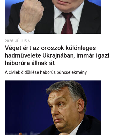
2026. JÚLIUS 6.
Véget ért az oroszok különleges
hadművelete Ukrajnában, immár igazi
háborúra állnak át
A civilek öldöklése háborús bűncselekmény.