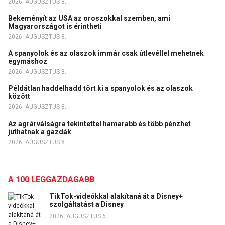
2026. AUGUSZTUS 8.
Bekeményít az USA az oroszokkal szemben, ami
Magyarországot is érintheti
2026. AUGUSZTUS 8.
A spanyolok és az olaszok immár csak útlevéllel mehetnek
egymáshoz
2026. AUGUSZTUS 8.
Példátlan haddelhadd tört ki a spanyolok és az olaszok
között
2026. AUGUSZTUS 8.
Az agrárválságra tekintettel hamarabb és több pénzhet
juthatnak a gazdák
2026. AUGUSZTUS 8.
A 100 LEGGAZDAGABB
TikTok-videókkal alakítaná át a Disney+
szolgáltatást a Disney
2026. AUGUSZTUS 6.