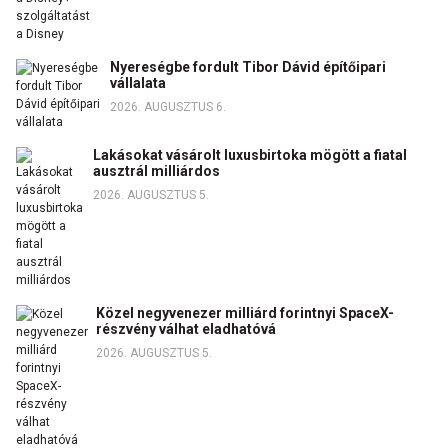
Nyereségbe fordult Tibor Dávid építőipari
vállalata
2026. AUGUSZTUS 6.
Lakásokat vásárolt luxusbirtoka mögött a fiatal
ausztrál milliárdos
2026. AUGUSZTUS 5.
Közel negyvenezer milliárd forintnyi SpaceX-
részvény válhat eladhatóvá
2026. AUGUSZTUS 5.