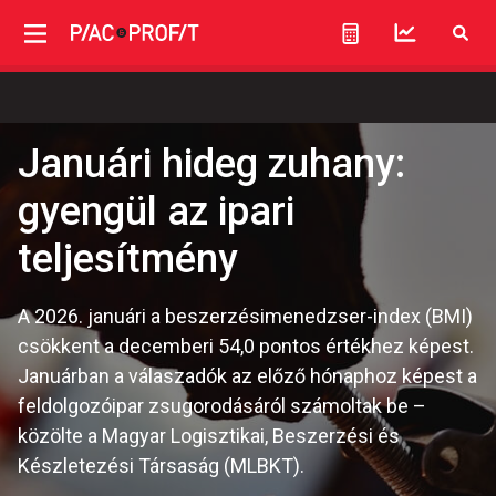
Januári hideg zuhany:
gyengül az ipari
teljesítmény
A 2026. januári a beszerzésimenedzser-index (BMI)
csökkent a decemberi 54,0 pontos értékhez képest.
Januárban a válaszadók az előző hónaphoz képest a
feldolgozóipar zsugorodásáról számoltak be –
közölte a Magyar Logisztikai, Beszerzési és
Készletezési Társaság (MLBKT).