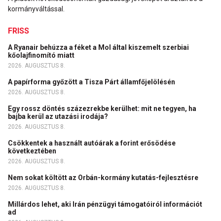
kormányváltással.
FRISS
A Ryanair behúzza a féket a Mol által kiszemelt szerbiai
kőolajfinomító miatt
2026. AUGUSZTUS 8.
A papírforma győzött a Tisza Párt államfőjelölésén
2026. AUGUSZTUS 8.
Egy rossz döntés százezrekbe kerülhet: mit ne tegyen, ha
bajba kerül az utazási irodája?
2026. AUGUSZTUS 8.
Csökkentek a használt autóárak a forint erősödése
következtében
2026. AUGUSZTUS 8.
Nem sokat költött az Orbán-kormány kutatás-fejlesztésre
2026. AUGUSZTUS 8.
Millárdos lehet, aki Irán pénzügyi támogatóiról információt
ad