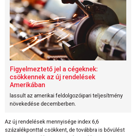
Figyelmeztető jel a cégeknek:
csökkennek az új rendelések
Amerikában
lassult az amerikai feldolgozóipari teljesítmény
növekedése decemberben.
Az új rendelések mennyisége index 6,6
százalékponttal csökkent, de továbbra is bővülést