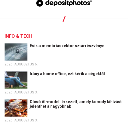
INFO & TECH
Esik a memóriaszektor sztárrészvénye
2026. AUGUSZTUS 6.
Irány a home office, ezt kérik a cégektől
2026. AUGUSZTUS 3.
Olcsó AI-modell érkezett, amely komoly kihívást
jelenthet a nagyoknak
2026. AUGUSZTUS 3.