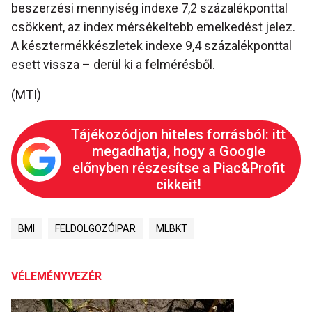
beszerzési mennyiség indexe 7,2 százalékponttal
csökkent, az index mérsékeltebb emelkedést jelez.
A késztermékkészletek indexe 9,4 százalékponttal
esett vissza – derül ki a felmérésből.
(MTI)
Tájékozódjon hiteles forrásból: itt
megadhatja, hogy a Google
előnyben részesítse a Piac&Profit
cikkeit!
BMI
FELDOLGOZÓIPAR
MLBKT
VÉLEMÉNYVEZÉR