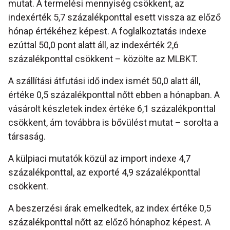
mutat. A termelési mennyiség csökkent, az
indexérték 5,7 százalékponttal esett vissza az előző
hónap értékéhez képest. A foglalkoztatás indexe
ezúttal 50,0 pont alatt áll, az indexérték 2,6
százalékponttal csökkent – közölte az MLBKT.
A szállítási átfutási idő index ismét 50,0 alatt áll,
értéke 0,5 százalékponttal nőtt ebben a hónapban. A
vásárolt készletek index értéke 6,1 százalékponttal
csökkent, ám továbbra is bővülést mutat – sorolta a
társaság.
A külpiaci mutatók közül az import indexe 4,7
százalékponttal, az exporté 4,9 százalékponttal
csökkent.
A beszerzési árak emelkedtek, az index értéke 0,5
százalékponttal nőtt az előző hónaphoz képest. A