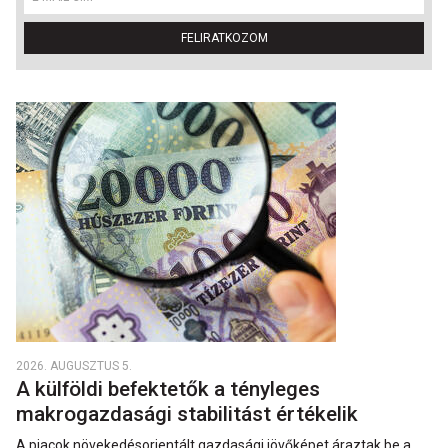
FELIRATKOZOM
2026. AUGUSZTUS 5.
A külföldi befektetők a tényleges
makrogazdasági stabilitást értékelik
A piacok növekedésorientált gazdasági jövőképet áraztak be a