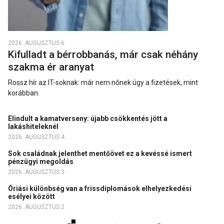
2026. AUGUSZTUS 6.
Kifulladt a bérrobbanás, már csak néhány
szakma ér aranyat
Rossz hír az IT-soknak: már nem nőnek úgy a fizetések, mint
korábban.
Elindult a kamatverseny: újabb csökkentés jött a
lakáshiteleknél
2026. AUGUSZTUS 4.
Sok családnak jelenthet mentőövet ez a kevéssé ismert
pénzügyi megoldás
2026. AUGUSZTUS 3.
Óriási különbség van a frissdiplomások elhelyezkedési
esélyei között
2026. AUGUSZTUS 2.