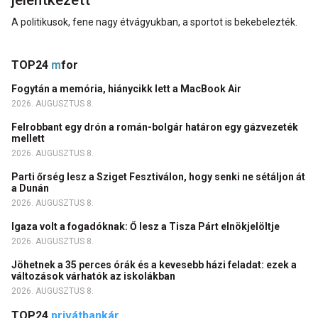
jelentkezett
A politikusok, fene nagy étvágyukban, a sportot is bekebelezték.
TOP24
m
for
Fogytán a memória, hiánycikk lett a MacBook Air
2026. AUGUSZTUS 8.
Felrobbant egy drón a román-bolgár határon egy gázvezeték
mellett
2026. AUGUSZTUS 8.
Parti őrség lesz a Sziget Fesztiválon, hogy senki ne sétáljon át
a Dunán
2026. AUGUSZTUS 8.
Igaza volt a fogadóknak: Ő lesz a Tisza Párt elnökjelöltje
2026. AUGUSZTUS 8.
Jöhetnek a 35 perces órák és a kevesebb házi feladat: ezek a
változások várhatók az iskolákban
2026. AUGUSZTUS 8.
TOP24
privátbankár