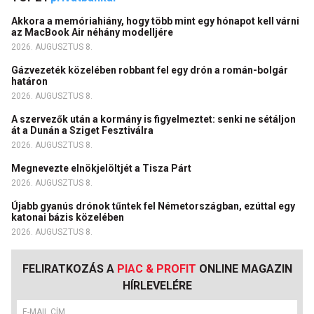
Akkora a memóriahiány, hogy több mint egy hónapot kell várni
az MacBook Air néhány modelljére
2026. AUGUSZTUS 8.
Gázvezeték közelében robbant fel egy drón a román-bolgár
határon
2026. AUGUSZTUS 8.
A szervezők után a kormány is figyelmeztet: senki ne sétáljon
át a Dunán a Sziget Fesztiválra
2026. AUGUSZTUS 8.
Megnevezte elnökjelöltjét a Tisza Párt
2026. AUGUSZTUS 8.
Újabb gyanús drónok tűntek fel Németországban, ezúttal egy
katonai bázis közelében
2026. AUGUSZTUS 8.
FELIRATKOZÁS A
PIAC & PROFIT
ONLINE MAGAZIN
HÍRLEVELÉRE