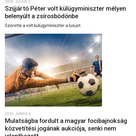
2026. JÚLIUS 2.
Szijjártó Péter volt külügyminiszter mélyen
belenyúlt a zsírosbödönbe
Szerette a volt külügyminiszter a luxust.
2026. JÚNIUS 6.
Mulatságba fordult a magyar focibajnokság
közvetítési jogának aukciója, senki nem