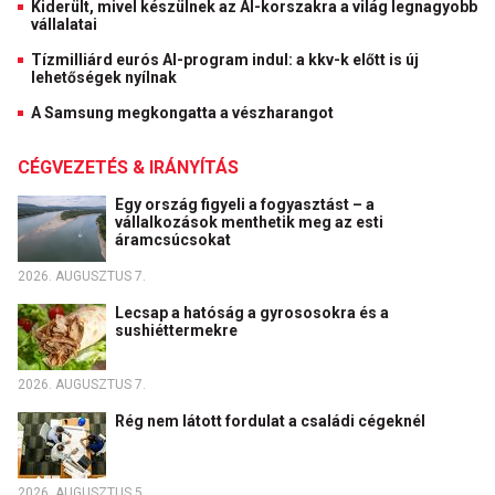
Kiderült, mivel készülnek az AI-korszakra a világ legnagyobb
vállalatai
Tízmilliárd eurós AI-program indul: a kkv-k előtt is új
lehetőségek nyílnak
A Samsung megkongatta a vészharangot
CÉGVEZETÉS & IRÁNYÍTÁS
Egy ország figyeli a fogyasztást – a
vállalkozások menthetik meg az esti
áramcsúcsokat
2026. AUGUSZTUS 7.
Lecsap a hatóság a gyrososokra és a
sushiéttermekre
2026. AUGUSZTUS 7.
Rég nem látott fordulat a családi cégeknél
2026. AUGUSZTUS 5.