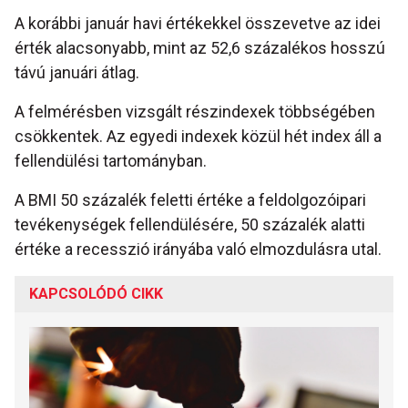
A korábbi január havi értékekkel összevetve az idei
érték alacsonyabb, mint az 52,6 százalékos hosszú
távú januári átlag.
A felmérésben vizsgált részindexek többségében
csökkentek. Az egyedi indexek közül hét index áll a
fellendülési tartományban.
A BMI 50 százalék feletti értéke a feldolgozóipari
tevékenységek fellendülésére, 50 százalék alatti
értéke a recesszió irányába való elmozdulásra utal.
KAPCSOLÓDÓ CIKK