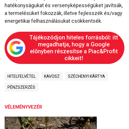
hatékonyságukat és versenyképességüket javítsák,
a termelésüket fokozzák, illetve fejlesszék és/vagy
energetikai felhasználásukat csökkentsék.
Tájékozódjon hiteles forrásból: itt
megadhatja, hogy a Google
előnyben részesítse a Piac&Profit
cikkeit!
HITELFELVÉTEL
KAVOSZ
SZÉCHENYI KÁRTYA
PÉNZSZERZÉS
VÉLEMÉNYVEZÉR