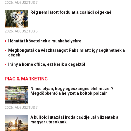
2026. AUGUSZTUS 7.
Rég nem látott fordulat a családi cégeknél
2026. AUGUSZTUS 5.
Hőhatárt követelnek a munkahelyekre
Megkongatták a vészharangot Paks miatt: így segíthetnek a
cégek
Irány a home office, ezt kérik a cégektől
PIAC & MARKETING
Nincs olyan, hogy egészséges élelmiszer?
Megdöbbentő a helyzet a boltok polcain
2026. AUGUSZTUS 7.
A külföldi utazási iroda csődje után üzentek a
magyar utasoknak