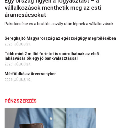
Egy ország figyeli a fogyasztást – a
vállalkozások menthetik meg az esti
áramcsúcsokat
Paks kiesése és a brutális aszály után lépnek a vállalkozások.
Sereghajtó Magyarország az egészségügy megítélésében
2026. JÚLIUS 31.
Több mint 2 millió forintot is spórolhatnak az első
lakásvásárlók egy jó bankválasztással
2026. JÚLIUS 27.
Mérföldkő az űrversenyben
2026. JÚLIUS 10.
PÉNZSZERZÉS