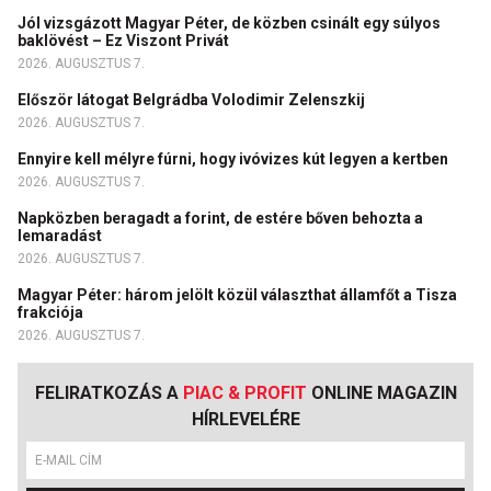
Jól vizsgázott Magyar Péter, de közben csinált egy súlyos
baklövést – Ez Viszont Privát
2026. AUGUSZTUS 7.
Először látogat Belgrádba Volodimir Zelenszkij
2026. AUGUSZTUS 7.
Ennyire kell mélyre fúrni, hogy ivóvizes kút legyen a kertben
2026. AUGUSZTUS 7.
Napközben beragadt a forint, de estére bőven behozta a
lemaradást
2026. AUGUSZTUS 7.
Magyar Péter: három jelölt közül választhat államfőt a Tisza
frakciója
2026. AUGUSZTUS 7.
FELIRATKOZÁS A
PIAC & PROFIT
ONLINE MAGAZIN
HÍRLEVELÉRE