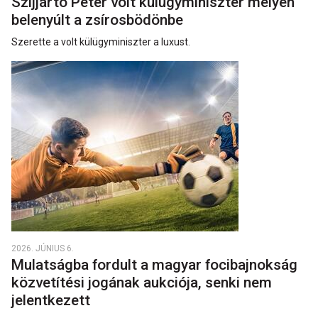
Szijjártó Péter volt külügyminiszter mélyen
belenyúlt a zsírosbödönbe
Szerette a volt külügyminiszter a luxust.
2026. JÚNIUS 6.
Mulatságba fordult a magyar focibajnokság
közvetítési jogának aukciója, senki nem
jelentkezett