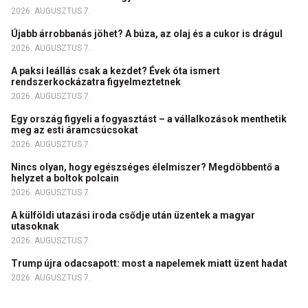
2026. AUGUSZTUS 7.
Újabb árrobbanás jöhet? A búza, az olaj és a cukor is drágul
2026. AUGUSZTUS 7.
A paksi leállás csak a kezdet? Évek óta ismert
rendszerkockázatra figyelmeztetnek
2026. AUGUSZTUS 7.
Egy ország figyeli a fogyasztást – a vállalkozások menthetik
meg az esti áramcsúcsokat
2026. AUGUSZTUS 7.
Nincs olyan, hogy egészséges élelmiszer? Megdöbbentő a
helyzet a boltok polcain
2026. AUGUSZTUS 7.
A külföldi utazási iroda csődje után üzentek a magyar
utasoknak
2026. AUGUSZTUS 7.
Trump újra odacsapott: most a napelemek miatt üzent hadat
2026. AUGUSZTUS 7.