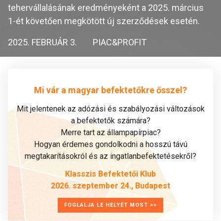
tehervállalásának eredményeként a 2025. március
1-ét követően megkötött új szerződések esetén.
2025. FEBRUÁR 3.
PIAC&PROFIT
Mi vár a magyar befektetőkre ősszel?
Mit jelentenek az adózási és szabályozási változások
a befektetők számára?
Merre tart az állampapírpiac?
Hogyan érdemes gondolkodni a hosszú távú
megtakarításokról és az ingatlanbefektetésekről?
Klasszis Befektetői Klub
2026. szeptember 24., Budapest
FOGLALJA LE HELYÉT MOST >>