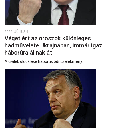
2026. JÚLIUS 6.
Véget ért az oroszok különleges
hadművelete Ukrajnában, immár igazi
háborúra állnak át
A civilek öldöklése háborús bűncselekmény.