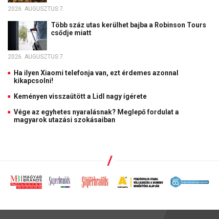
2026. AUGUSZTUS 7.
Több száz utas kerülhet bajba a Robinson Tours
csődje miatt
2026. AUGUSZTUS 7.
Ha ilyen Xiaomi telefonja van, ezt érdemes azonnal
kikapcsolni!
Keményen visszaütött a Lidl nagy ígérete
Vége az egyhetes nyaralásnak? Meglepő fordulat a
magyarok utazási szokásaiban