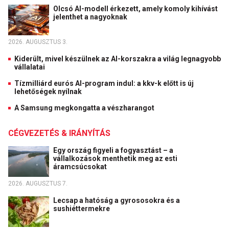
Olcsó AI-modell érkezett, amely komoly kihívást
jelenthet a nagyoknak
2026. AUGUSZTUS 3.
Kiderült, mivel készülnek az AI-korszakra a világ legnagyobb
vállalatai
Tízmilliárd eurós AI-program indul: a kkv-k előtt is új
lehetőségek nyílnak
A Samsung megkongatta a vészharangot
CÉGVEZETÉS & IRÁNYÍTÁS
Egy ország figyeli a fogyasztást – a
vállalkozások menthetik meg az esti
áramcsúcsokat
2026. AUGUSZTUS 7.
Lecsap a hatóság a gyrososokra és a
sushiéttermekre