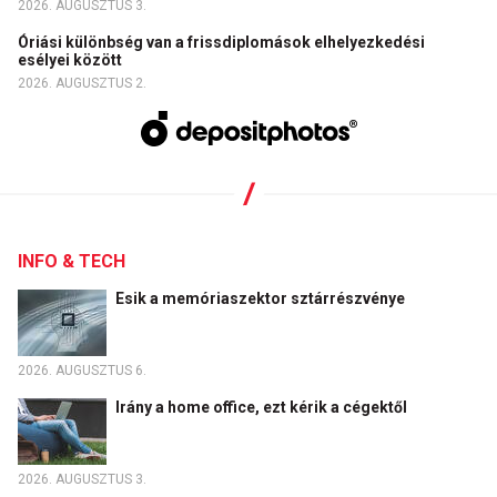
2026. AUGUSZTUS 3.
Óriási különbség van a frissdiplomások elhelyezkedési
esélyei között
2026. AUGUSZTUS 2.
INFO & TECH
Esik a memóriaszektor sztárrészvénye
2026. AUGUSZTUS 6.
Irány a home office, ezt kérik a cégektől
2026. AUGUSZTUS 3.