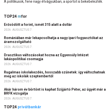
A politikusok, fene nagy étvágyukban, a sportot is bekebelezték.
TOP24
m
for
Erősödött a forint, ismét 315 alatt a dollár
2026. AUGUSZTUS 7.
Romániában már lekapcsolhatja a nagy ipari fogyasztókat az
áramszolgáltató
2026. AUGUSZTUS 7.
Drasztikus változásokat hozna az Egyensúly Intézet
lakáspolitikai csomagja
2026. AUGUSZTUS 7.
Rugalmas iskolakezdés, hosszabb szünetek: így változhatnak
meg az iskolák szeptembertől
2026. AUGUSZTUS 7.
Akár három év börtönt is kaphat Szijjártó Péter, az ügyét már a
BRFK vizsgálja
2026. AUGUSZTUS 7.
TOP24
privátbankár