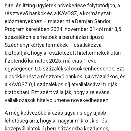
hitel és lízing ügyletek növekedése folytatódjon, a
résztvevő bankok és a KAVOSZ, a kormányzati
előzményekhez – miszerint a Demján Sándor
Program keretében 2024. november 01-től már 3,5
százalékon elérhetőek a beruházási típusú
Széchényi kártya termékek – csatlakozva
biztosítják, hogy a részletezett hiteltermékek után
fizetendő kamatok 2025. március 1-ével
egységesen 0,5 százalékkal csökkenhessenek. Ezt
a csökkenést a résztvevő bankok 0,4 százalékos, és
a KAVOSZ 0,1 százalékos díj átvállalásával tudják
biztosítani. Ezt azért vállalják, hogy a releváns
vállalkozások hitelvolumene növekedhessen.
A még kedvezőbb árazás ugyanis egy újabb
lehetőség arra, hogy a magyar mikro-, kis- és
középvállalatok új beruházásokba kezdjenek,