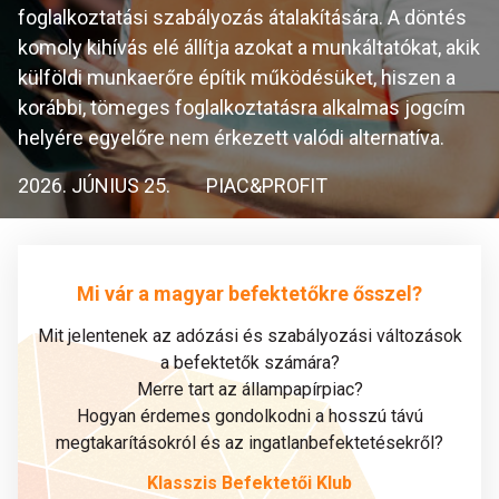
foglalkoztatási szabályozás átalakítására. A döntés
komoly kihívás elé állítja azokat a munkáltatókat, akik
külföldi munkaerőre építik működésüket, hiszen a
korábbi, tömeges foglalkoztatásra alkalmas jogcím
helyére egyelőre nem érkezett valódi alternatíva.
2026. JÚNIUS 25.
PIAC&PROFIT
Mi vár a magyar befektetőkre ősszel?
Mit jelentenek az adózási és szabályozási változások
a befektetők számára?
Merre tart az állampapírpiac?
Hogyan érdemes gondolkodni a hosszú távú
megtakarításokról és az ingatlanbefektetésekről?
Klasszis Befektetői Klub