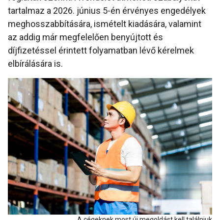
tartalmaz a 2026. június 5-én érvényes engedélyek
meghosszabbítására, ismételt kiadására, valamint
az addig már megfelelően benyújtott és
díjfizetéssel érintett folyamatban lévő kérelmek
elbírálására is.
A cégeknek most új megoldást kell találniuk