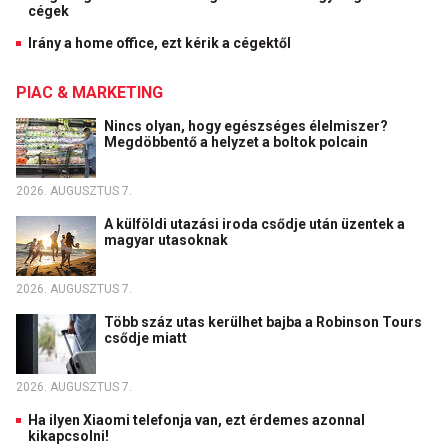
cégek
Irány a home office, ezt kérik a cégektől
PIAC & MARKETING
Nincs olyan, hogy egészséges élelmiszer?
Megdöbbentő a helyzet a boltok polcain
2026. AUGUSZTUS 7.
A külföldi utazási iroda csődje után üzentek a
magyar utasoknak
2026. AUGUSZTUS 7.
Több száz utas kerülhet bajba a Robinson Tours
csődje miatt
2026. AUGUSZTUS 7.
Ha ilyen Xiaomi telefonja van, ezt érdemes azonnal
kikapcsolni!