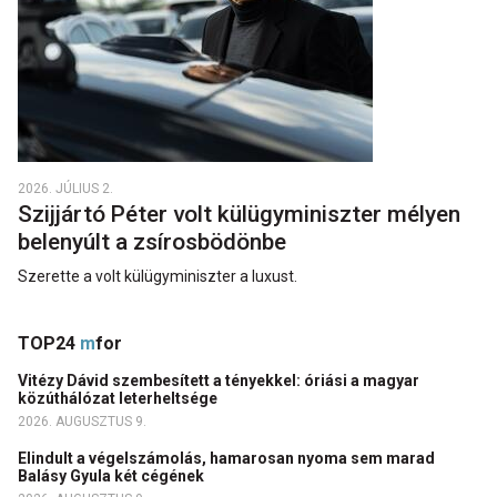
2026. JÚLIUS 2.
Szijjártó Péter volt külügyminiszter mélyen
belenyúlt a zsírosbödönbe
Szerette a volt külügyminiszter a luxust.
TOP24
m
for
Vitézy Dávid szembesített a tényekkel: óriási a magyar
közúthálózat leterheltsége
2026. AUGUSZTUS 9.
Elindult a végelszámolás, hamarosan nyoma sem marad
Balásy Gyula két cégének