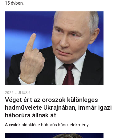
15 évben.
2026. JÚLIUS 6.
Véget ért az oroszok különleges
hadművelete Ukrajnában, immár igazi
háborúra állnak át
A civilek öldöklése háborús bűncselekmény.