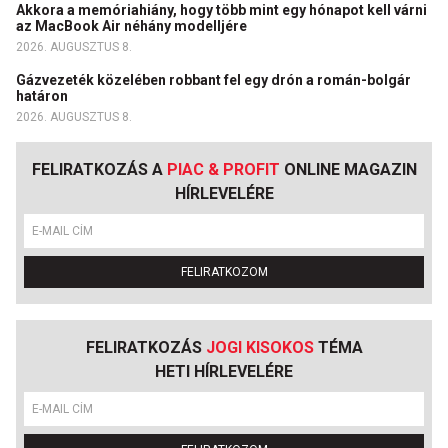
Akkora a memóriahiány, hogy több mint egy hónapot kell várni
az MacBook Air néhány modelljére
2026. AUGUSZTUS 8.
Gázvezeték közelében robbant fel egy drón a román-bolgár
határon
2026. AUGUSZTUS 8.
FELIRATKOZÁS A
PIAC & PROFIT
ONLINE MAGAZIN
HÍRLEVELÉRE
FELIRATKOZOM
FELIRATKOZÁS
JOGI KISOKOS
TÉMA
HETI HÍRLEVELÉRE