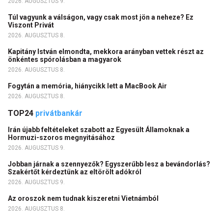
2026. AUGUSZTUS 9.
Túl vagyunk a válságon, vagy csak most jön a neheze? Ez
Viszont Privát
2026. AUGUSZTUS 8.
Kapitány István elmondta, mekkora arányban vettek részt az
önkéntes spórolásban a magyarok
2026. AUGUSZTUS 8.
Fogytán a memória, hiánycikk lett a MacBook Air
2026. AUGUSZTUS 8.
TOP24
privátbankár
Irán újabb feltételeket szabott az Egyesült Államoknak a
Hormuzi-szoros megnyitásához
2026. AUGUSZTUS 9.
Jobban járnak a szennyezők? Egyszerűbb lesz a bevándorlás?
Szakértőt kérdeztünk az eltörölt adókról
2026. AUGUSZTUS 9.
Az oroszok nem tudnak kiszeretni Vietnámból
2026. AUGUSZTUS 8.