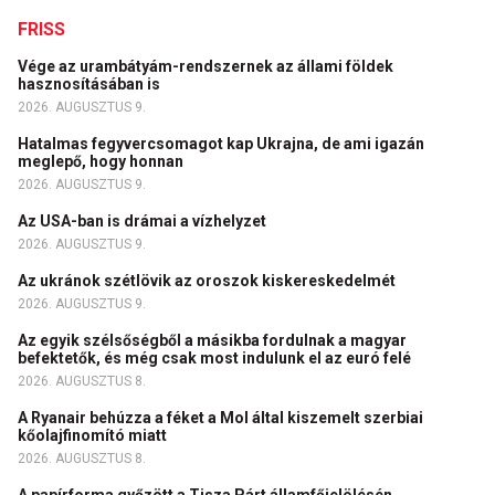
FRISS
Vége az urambátyám-rendszernek az állami földek
hasznosításában is
2026. AUGUSZTUS 9.
Hatalmas fegyvercsomagot kap Ukrajna, de ami igazán
meglepő, hogy honnan
2026. AUGUSZTUS 9.
Az USA-ban is drámai a vízhelyzet
2026. AUGUSZTUS 9.
Az ukránok szétlövik az oroszok kiskereskedelmét
2026. AUGUSZTUS 9.
Az egyik szélsőségből a másikba fordulnak a magyar
befektetők, és még csak most indulunk el az euró felé
2026. AUGUSZTUS 8.
A Ryanair behúzza a féket a Mol által kiszemelt szerbiai
kőolajfinomító miatt
2026. AUGUSZTUS 8.
A papírforma győzött a Tisza Párt államfőjelölésén