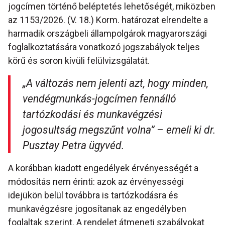
jogcímen történő beléptetés lehetőségét, miközben
az 1153/2026. (V. 18.) Korm. határozat elrendelte a
harmadik országbeli állampolgárok magyarországi
foglalkoztatására vonatkozó jogszabályok teljes
körű és soron kívüli felülvizsgálatát.
„A változás nem jelenti azt, hogy minden,
vendégmunkás-jogcímen fennálló
tartózkodási és munkavégzési
jogosultság megszűnt volna” – emeli ki dr.
Pusztay Petra ügyvéd.
A korábban kiadott engedélyek érvényességét a
módosítás nem érinti: azok az érvényességi
idejükön belül továbbra is tartózkodásra és
munkavégzésre jogosítanak az engedélyben
foglaltak szerint. A rendelet átmeneti szabályokat