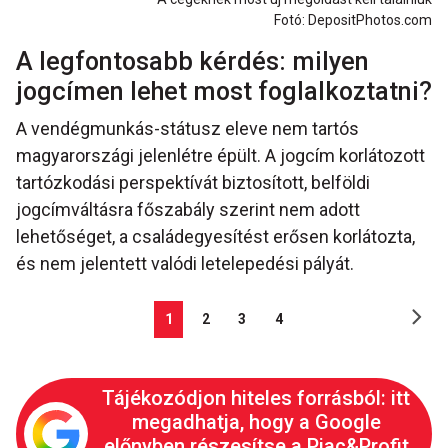
Fotó: DepositPhotos.com
A legfontosabb kérdés: milyen
jogcímen lehet most foglalkoztatni?
A vendégmunkás-státusz eleve nem tartós
magyarországi jelenlétre épült. A jogcím korlátozott
tartózkodási perspektívát biztosított, belföldi
jogcímváltásra főszabály szerint nem adott
lehetőséget, a családegyesítést erősen korlátozta,
és nem jelentett valódi letelepedési pályát.
1
2
3
4
Tájékozódjon hiteles forrásból: itt
megadhatja, hogy a Google
előnyben részesítse a Piac&Profit