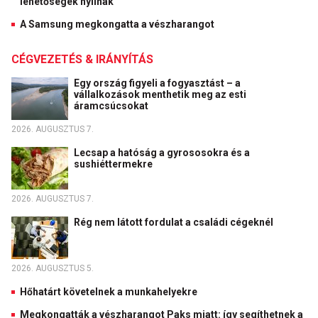
lehetőségek nyílnak
A Samsung megkongatta a vészharangot
CÉGVEZETÉS & IRÁNYÍTÁS
Egy ország figyeli a fogyasztást – a
vállalkozások menthetik meg az esti
áramcsúcsokat
2026. AUGUSZTUS 7.
Lecsap a hatóság a gyrososokra és a
sushiéttermekre
2026. AUGUSZTUS 7.
Rég nem látott fordulat a családi cégeknél
2026. AUGUSZTUS 5.
Hőhatárt követelnek a munkahelyekre
Megkongatták a vészharangot Paks miatt: így segíthetnek a