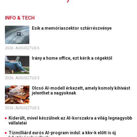
INFO & TECH
Esik a memóriaszektor sztárrészvénye
2026. AUGUSZTUS 6.
Irány a home office, ezt kérik a cégektől
2026. AUGUSZTUS 3.
Olcsó AI-modell érkezett, amely komoly kihívást
jelenthet a nagyoknak
2026. AUGUSZTUS 3.
Kiderült, mivel készülnek az AI-korszakra a világ legnagyobb
vállalatai
Tízmilliárd eurós AI-program indul: a kkv-k előtt is új