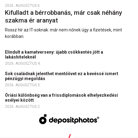
2026. AUGUSZTUS 6.
Kifulladt a bérrobbanás, már csak néhány
szakma ér aranyat
Rossz hír az IT-soknak: már nem nőnek úgy a fizetések, mint
korábban.
Elindult a kamatverseny: újabb csökkentés jött a
lakáshiteleknél
2026. AUGUSZTUS 4.
Sok családnak jelenthet mentőövet ez a kevéssé ismert
pénzügyi megoldás
2026. AUGUSZTUS 3.
Óriási különbség van a frissdiplomások elhelyezkedési
esélyei között
2026. AUGUSZTUS 2.