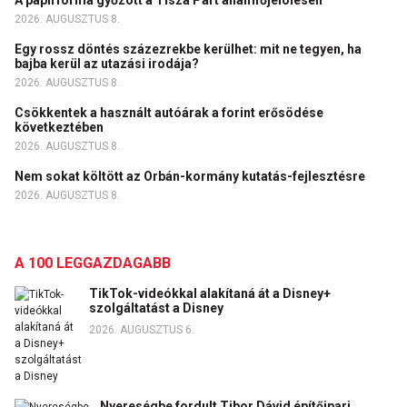
2026. AUGUSZTUS 8.
Egy rossz döntés százezrekbe kerülhet: mit ne tegyen, ha
bajba kerül az utazási irodája?
2026. AUGUSZTUS 8.
Csökkentek a használt autóárak a forint erősödése
következtében
2026. AUGUSZTUS 8.
Nem sokat költött az Orbán-kormány kutatás-fejlesztésre
2026. AUGUSZTUS 8.
A 100 LEGGAZDAGABB
TikTok-videókkal alakítaná át a Disney+
szolgáltatást a Disney
2026. AUGUSZTUS 6.
Nyereségbe fordult Tibor Dávid építőipari