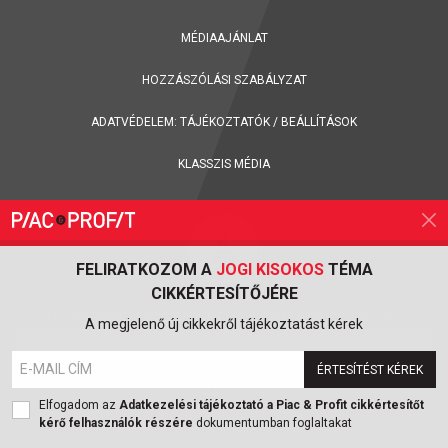
MÉDIAAJÁNLAT
HOZZÁSZÓLÁSI SZABÁLYZAT
ADATVÉDELEM:
TÁJÉKOZTATÓK
/
BEÁLLÍTÁSOK
KLASSZIS MÉDIA
FELIRATKOZOM A
JOGI KISOKOS
TÉMA
CIKKÉRTESÍTŐJÉRE
FELIRATKOZÁS A PIAC & PROFIT ONLINE MAGAZIN HÍRLEVELÉRE
A megjelenő új cikkekről tájékoztatást kérek
ÉRTESÍTÉST KÉREK
FELIRATKOZOM
Elfogadom az
Adatkezelési tájékoztató a Piac & Profit cikkértesítőt
kérő felhasználók részére
dokumentumban foglaltakat