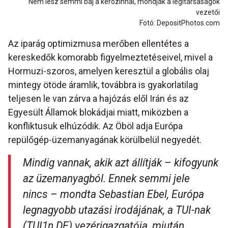
Nem lesz semmi baj a kerozinnal, mondják a légitársaságok
vezetői
Fotó: DepositPhotos.com
Az iparág optimizmusa merőben ellentétes a
kereskedők komorabb figyelmeztetéseivel, mivel a
Hormuzi-szoros, amelyen keresztül a globális olaj
mintegy ötöde áramlik, továbbra is gyakorlatilag
teljesen le van zárva a hajózás elől Irán és az
Egyesült Államok blokádjai miatt, miközben a
konfliktusuk elhúzódik. Az Öböl adja Európa
repülőgép-üzemanyagának körülbelül negyedét.
Mindig vannak, akik azt állítják – kifogyunk
az üzemanyagból. Ennek semmi jele
nincs – mondta Sebastian Ebel, Európa
legnagyobb utazási irodájának, a TUI-nak
(TUI1n.DE) vezérigazgatója, miután