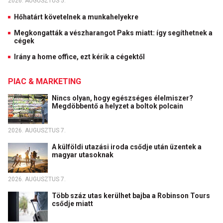
2026. AUGUSZTUS 5.
Hőhatárt követelnek a munkahelyekre
Megkongatták a vészharangot Paks miatt: így segíthetnek a
cégek
Irány a home office, ezt kérik a cégektől
PIAC & MARKETING
Nincs olyan, hogy egészséges élelmiszer?
Megdöbbentő a helyzet a boltok polcain
2026. AUGUSZTUS 7.
A külföldi utazási iroda csődje után üzentek a
magyar utasoknak
2026. AUGUSZTUS 7.
Több száz utas kerülhet bajba a Robinson Tours
csődje miatt