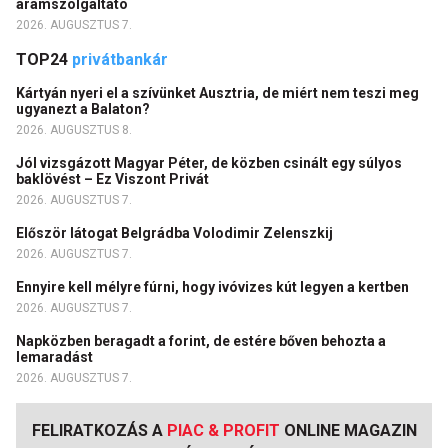
áramszolgáltató
2026. AUGUSZTUS 7.
TOP24
privátbankár
Kártyán nyeri el a szívünket Ausztria, de miért nem teszi meg
ugyanezt a Balaton?
2026. AUGUSZTUS 8.
Jól vizsgázott Magyar Péter, de közben csinált egy súlyos
baklövést – Ez Viszont Privát
2026. AUGUSZTUS 7.
Először látogat Belgrádba Volodimir Zelenszkij
2026. AUGUSZTUS 7.
Ennyire kell mélyre fúrni, hogy ivóvizes kút legyen a kertben
2026. AUGUSZTUS 7.
Napközben beragadt a forint, de estére bőven behozta a
lemaradást
2026. AUGUSZTUS 7.
FELIRATKOZÁS A
PIAC & PROFIT
ONLINE MAGAZIN