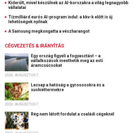
Kiderült, mivel készülnek az AI-korszakra a világ legnagyobb
vállalatai
Tízmilliárd eurós AI-program indul: a kkv-k előtt is új
lehetőségek nyílnak
A Samsung megkongatta a vészharangot
CÉGVEZETÉS & IRÁNYÍTÁS
Egy ország figyeli a fogyasztást – a
vállalkozások menthetik meg az esti
áramcsúcsokat
2026. AUGUSZTUS 7.
Lecsap a hatóság a gyrososokra és a
sushiéttermekre
2026. AUGUSZTUS 7.
Rég nem látott fordulat a családi cégeknél