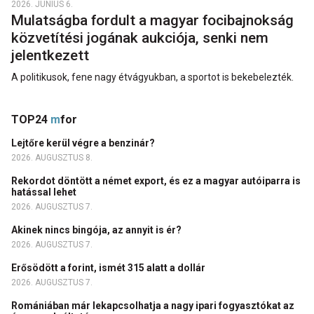
2026. JÚNIUS 6.
Mulatságba fordult a magyar focibajnokság
közvetítési jogának aukciója, senki nem
jelentkezett
A politikusok, fene nagy étvágyukban, a sportot is bekebelezték.
TOP24
m
for
Lejtőre kerül végre a benzinár?
2026. AUGUSZTUS 8.
Rekordot döntött a német export, és ez a magyar autóiparra is
hatással lehet
2026. AUGUSZTUS 7.
Akinek nincs bingója, az annyit is ér?
2026. AUGUSZTUS 7.
Erősödött a forint, ismét 315 alatt a dollár
2026. AUGUSZTUS 7.
Romániában már lekapcsolhatja a nagy ipari fogyasztókat az