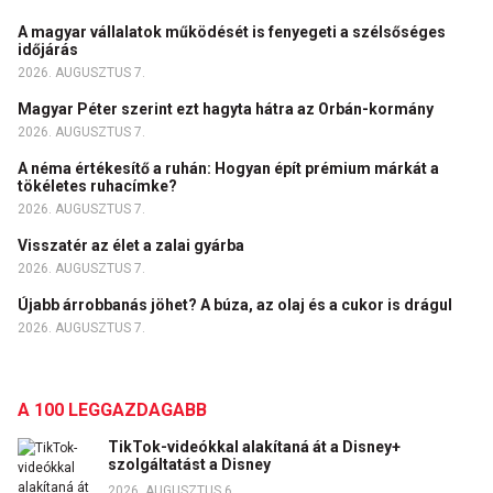
A magyar vállalatok működését is fenyegeti a szélsőséges
időjárás
2026. AUGUSZTUS 7.
Magyar Péter szerint ezt hagyta hátra az Orbán-kormány
2026. AUGUSZTUS 7.
A néma értékesítő a ruhán: Hogyan épít prémium márkát a
tökéletes ruhacímke?
2026. AUGUSZTUS 7.
Visszatér az élet a zalai gyárba
2026. AUGUSZTUS 7.
Újabb árrobbanás jöhet? A búza, az olaj és a cukor is drágul
2026. AUGUSZTUS 7.
A 100 LEGGAZDAGABB
TikTok-videókkal alakítaná át a Disney+
szolgáltatást a Disney
2026. AUGUSZTUS 6.