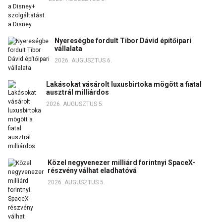
Nyereségbe fordult Tibor Dávid építőipari
vállalata
2026. AUGUSZTUS 6.
Lakásokat vásárolt luxusbirtoka mögött a fiatal
ausztrál milliárdos
2026. AUGUSZTUS 5.
Közel negyvenezer milliárd forintnyi SpaceX-
részvény válhat eladhatóvá
2026. AUGUSZTUS 5.