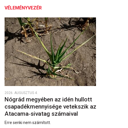
VÉLEMÉNYVEZÉR
2026. AUGUSZTUS 4.
Nógrád megyében az idén hullott
csapadékmennyisége vetekszik az
Atacama‑sivatag számaival
Erre senki nem számított.