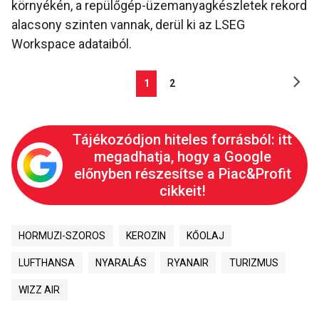
környékén, a repülőgép-üzemanyagkészletek rekord
alacsony szinten vannak, derül ki az LSEG
Workspace adataiból.
1
2
Tájékozódjon hiteles forrásból: itt
megadhatja, hogy a Google
előnyben részesítse a Piac&Profit
cikkeit!
HORMUZI-SZOROS
KEROZIN
KŐOLAJ
LUFTHANSA
NYARALÁS
RYANAIR
TURIZMUS
WIZZ AIR