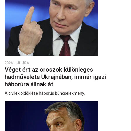
2026. JÚLIUS 6.
Véget ért az oroszok különleges
hadművelete Ukrajnában, immár igazi
háborúra állnak át
A civilek öldöklése háborús bűncselekmény.