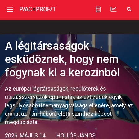
A légitársaságok
esküdöznek, hogy nem
fogynak ki a kerozinból
Az európai légitársaságok, repülőterek és
utazásszervezők optimisták az évtizedek egyik
legsúlyosabb üzemanyag válsága ellenére, amely az
árakat az iráni háború előtti szinthez képest
megduplázta.
2026. MÁJUS 14.
HOLLÓS JÁNOS