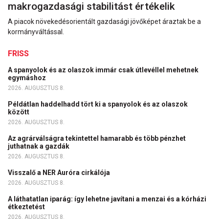
makrogazdasági stabilitást értékelik
A piacok növekedésorientált gazdasági jövőképet áraztak be a
kormányváltással.
FRISS
A spanyolok és az olaszok immár csak útlevéllel mehetnek
egymáshoz
2026. AUGUSZTUS 8.
Példátlan haddelhadd tört ki a spanyolok és az olaszok
között
2026. AUGUSZTUS 8.
Az agrárválságra tekintettel hamarabb és több pénzhet
juthatnak a gazdák
2026. AUGUSZTUS 8.
Visszalő a NER Auróra cirkálója
2026. AUGUSZTUS 8.
A láthatatlan iparág: így lehetne javítani a menzai és a kórházi
étkeztetést
2026. AUGUSZTUS 8.