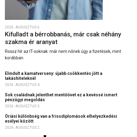
2026. AUGUSZTUS 6.
Kifulladt a bérrobbanás, már csak néhány
szakma ér aranyat
Rossz hír az IT-soknak: már nem nőnek úgy a fizetések, mint
korábban.
Elindult a kamatverseny: újabb csökkentés jött a
lakáshiteleknél
2026. AUGUSZTUS 4.
Sok családnak jelenthet mentőövet ez a kevéssé ismert
pénzügyi megoldás
2026. AUGUSZTUS 3.
Óriási különbség van a frissdiplomások elhelyezkedési
esélyei között
2026. AUGUSZTUS 2.