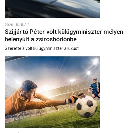
2026. JÚLIUS 2.
Szijjártó Péter volt külügyminiszter mélyen
belenyúlt a zsírosbödönbe
Szerette a volt külügyminiszter a luxust.