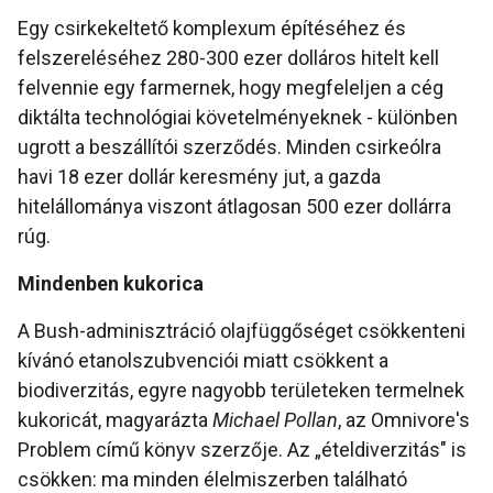
Egy csirkekeltető komplexum építéséhez és
felszereléséhez 280-300 ezer dolláros hitelt kell
felvennie egy farmernek, hogy megfeleljen a cég
diktálta technológiai követelményeknek - különben
ugrott a beszállítói szerződés. Minden csirkeólra
havi 18 ezer dollár keresmény jut, a gazda
hitelállománya viszont átlagosan 500 ezer dollárra
rúg.
Mindenben kukorica
A Bush-adminisztráció olajfüggőséget csökkenteni
kívánó etanolszubvenciói miatt csökkent a
biodiverzitás, egyre nagyobb területeken termelnek
kukoricát, magyarázta
Michael Pollan
, az Omnivore's
Problem című könyv szerzője. Az „ételdiverzitás" is
csökken: ma minden élelmiszerben található