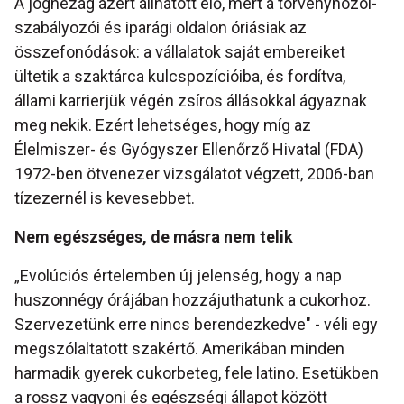
A joghézag azért állhatott elő, mert a törvényhozói-
szabályozói és iparági oldalon óriásiak az
összefonódások: a vállalatok saját embereiket
ültetik a szaktárca kulcspozícióiba, és fordítva,
állami karrierjük végén zsíros állásokkal ágyaznak
meg nekik. Ezért lehetséges, hogy míg az
Élelmiszer- és Gyógyszer Ellenőrző Hivatal (FDA)
1972-ben ötvenezer vizsgálatot végzett, 2006-ban
tízezernél is kevesebbet.
Nem egészséges, de másra nem telik
„Evolúciós értelemben új jelenség, hogy a nap
huszonnégy órájában hozzájuthatunk a cukorhoz.
Szervezetünk erre nincs berendezkedve" - véli egy
megszólaltatott szakértő. Amerikában minden
harmadik gyerek cukorbeteg, fele latino. Esetükben
a rossz vagyoni és egészségi állapot között