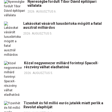
Nyereségbe fordult Tibor Dávid építőipari
vállalata
2026. AUGUSZTUS 6.
Lakásokat vásárolt luxusbirtoka mögött a fiatal
ausztrál milliárdos
2026. AUGUSZTUS 5.
Közel negyvenezer milliárd forintnyi SpaceX-
részvény válhat eladhatóvá
2026. AUGUSZTUS 5.
Tizenhét és fél millió eurós jutalék miatt perlik a
Revolut alapítóját