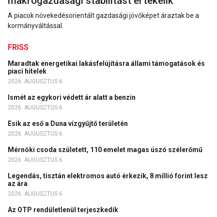
makrogazdasági stabilitást értékelik
A piacok növekedésorientált gazdasági jövőképet áraztak be a
kormányváltással.
FRISS
Maradtak energetikai lakásfelújításra állami támogatások és
piaci hitelek
2026. AUGUSZTUS 6.
Ismét az egykori védett ár alatt a benzin
2026. AUGUSZTUS 6.
Esik az eső a Duna vízgyűjtő területén
2026. AUGUSZTUS 6.
Mérnöki csoda született, 110 emelet magas úszó szélerőmű
2026. AUGUSZTUS 6.
Legendás, tisztán elektromos autó érkezik, 8 millió forint lesz
az ára
2026. AUGUSZTUS 6.
Az OTP rendületlenül terjeszkedik