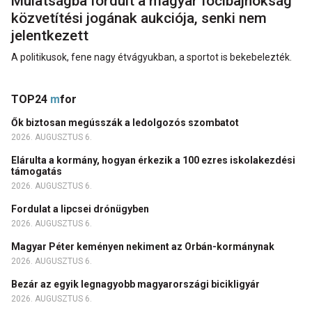
Mulatságba fordult a magyar focibajnokság
közvetítési jogának aukciója, senki nem
jelentkezett
A politikusok, fene nagy étvágyukban, a sportot is bekebelezték.
TOP24
m
for
Ők biztosan megússzák a ledolgozós szombatot
2026. AUGUSZTUS 6.
Elárulta a kormány, hogyan érkezik a 100 ezres iskolakezdési
támogatás
2026. AUGUSZTUS 6.
Fordulat a lipcsei drónügyben
2026. AUGUSZTUS 6.
Magyar Péter keményen nekiment az Orbán-kormánynak
2026. AUGUSZTUS 6.
Bezár az egyik legnagyobb magyarországi bicikligyár
2026. AUGUSZTUS 6.