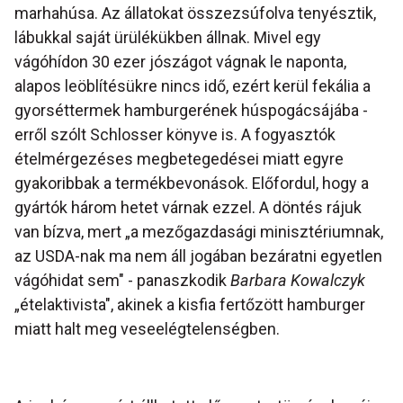
marhahúsa. Az állatokat összezsúfolva tenyésztik,
lábukkal saját ürülékükben állnak. Mivel egy
vágóhídon 30 ezer jószágot vágnak le naponta,
alapos leöblítésükre nincs idő, ezért kerül fekália a
gyorséttermek hamburgerének húspogácsájába -
erről szólt Schlosser könyve is. A fogyasztók
ételmérgezéses megbetegedései miatt egyre
gyakoribbak a termékbevonások. Előfordul, hogy a
gyártók három hetet várnak ezzel. A döntés rájuk
van bízva, mert „a mezőgazdasági minisztériumnak,
az USDA-nak ma nem áll jogában bezáratni egyetlen
vágóhidat sem" - panaszkodik
Barbara Kowalczyk
„ételaktivista", akinek a kisfia fertőzött hamburger
miatt halt meg veseelégtelenségben.