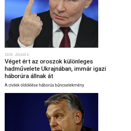
2026. JÚLIUS 6.
Véget ért az oroszok különleges
hadművelete Ukrajnában, immár igazi
háborúra állnak át
A civilek öldöklése háborús bűncselekmény.