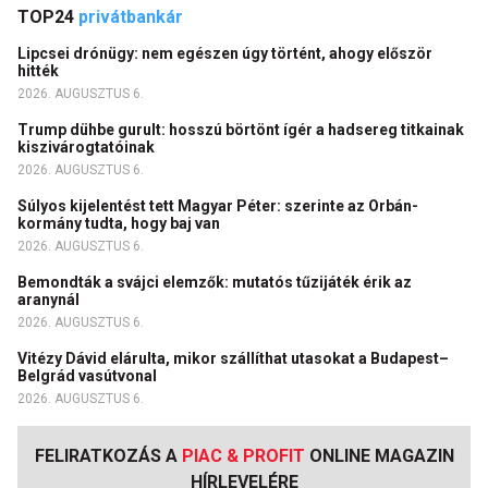
TOP24
privátbankár
Lipcsei drónügy: nem egészen úgy történt, ahogy először
hitték
2026. AUGUSZTUS 6.
Trump dühbe gurult: hosszú börtönt ígér a hadsereg titkainak
kiszivárogtatóinak
2026. AUGUSZTUS 6.
Súlyos kijelentést tett Magyar Péter: szerinte az Orbán-
kormány tudta, hogy baj van
2026. AUGUSZTUS 6.
Bemondták a svájci elemzők: mutatós tűzijáték érik az
aranynál
2026. AUGUSZTUS 6.
Vitézy Dávid elárulta, mikor szállíthat utasokat a Budapest–
Belgrád vasútvonal
2026. AUGUSZTUS 6.
FELIRATKOZÁS A
PIAC & PROFIT
ONLINE MAGAZIN
HÍRLEVELÉRE