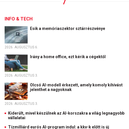
INFO & TECH
Esik a memóriaszektor sztárrészvénye
2026. AUGUSZTUS 6.
Irány a home office, ezt kérik a cégektől
2026. AUGUSZTUS 3.
Olcsó AI-modell érkezett, amely komoly kihívást
jelenthet a nagyoknak
2026. AUGUSZTUS 3.
Kiderült, mivel készülnek az AI-korszakra a világ legnagyobb
vállalatai
Tízmilliárd eurós AI-program indul: a kkv-k előtt is új