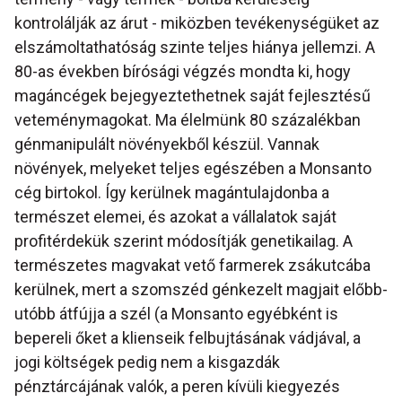
kontrolálják az árut - miközben tevékenységüket az
elszámoltathatóság szinte teljes hiánya jellemzi. A
80-as években bírósági végzés mondta ki, hogy
magáncégek bejegyeztethetnek saját fejlesztésű
veteménymagokat. Ma élelmünk 80 százalékban
génmanipulált növényekből készül. Vannak
növények, melyeket teljes egészében a Monsanto
cég birtokol. Így kerülnek magántulajdonba a
természet elemei, és azokat a vállalatok saját
profitérdekük szerint módosítják genetikailag. A
természetes magvakat vető farmerek zsákutcába
kerülnek, mert a szomszéd génkezelt magjait előbb-
utóbb átfújja a szél (a Monsanto egyébként is
bepereli őket a klienseik felbujtásának vádjával, a
jogi költségek pedig nem a kisgazdák
pénztárcájának valók, a peren kívüli kiegyezés