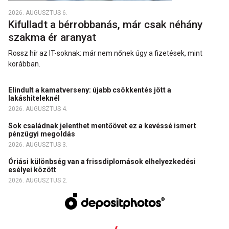
2026. AUGUSZTUS 6.
Kifulladt a bérrobbanás, már csak néhány
szakma ér aranyat
Rossz hír az IT-soknak: már nem nőnek úgy a fizetések, mint
korábban.
Elindult a kamatverseny: újabb csökkentés jött a
lakáshiteleknél
2026. AUGUSZTUS 4.
Sok családnak jelenthet mentőövet ez a kevéssé ismert
pénzügyi megoldás
2026. AUGUSZTUS 3.
Óriási különbség van a frissdiplomások elhelyezkedési
esélyei között
2026. AUGUSZTUS 2.