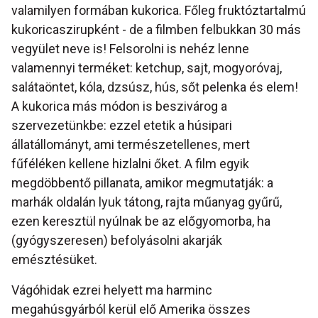
valamilyen formában kukorica. Főleg fruktóztartalmú
kukoricaszirupként - de a filmben felbukkan 30 más
vegyület neve is! Felsorolni is nehéz lenne
valamennyi terméket: ketchup, sajt, mogyoróvaj,
salátaöntet, kóla, dzsúsz, hús, sőt pelenka és elem!
A kukorica más módon is beszivárog a
szervezetünkbe: ezzel etetik a húsipari
állatállományt, ami természetellenes, mert
fűféléken kellene hizlalni őket. A film egyik
megdöbbentő pillanata, amikor megmutatják: a
marhák oldalán lyuk tátong, rajta műanyag gyűrű,
ezen keresztül nyúlnak be az előgyomorba, ha
(gyógyszeresen) befolyásolni akarják
emésztésüket.
Vágóhidak ezrei helyett ma harminc
megahúsgyárból kerül elő Amerika összes