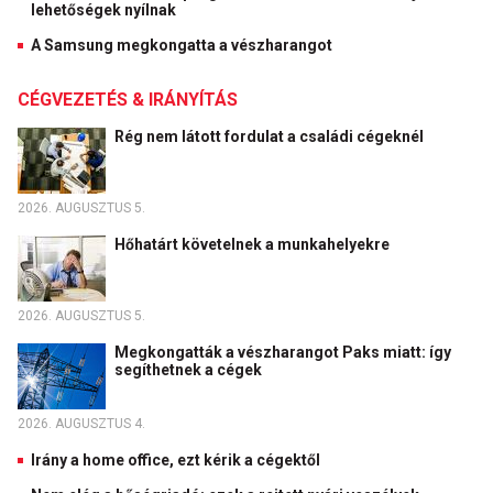
lehetőségek nyílnak
A Samsung megkongatta a vészharangot
CÉGVEZETÉS & IRÁNYÍTÁS
Rég nem látott fordulat a családi cégeknél
2026. AUGUSZTUS 5.
Hőhatárt követelnek a munkahelyekre
2026. AUGUSZTUS 5.
Megkongatták a vészharangot Paks miatt: így
segíthetnek a cégek
2026. AUGUSZTUS 4.
Irány a home office, ezt kérik a cégektől