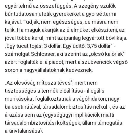
egyértelmű az összefüggés. A szegény szülők
bűntudatosan etetik gyerekeiket a gyorséttermi
kajával. Tudják, nem egészséges, de másra nem
telik. Ha maguk akarják az élelmüket elkészíteni, az
jóval többe kerül, mint az iparilag legyártott bóvlikaja.
„Egy tucat tojás: 3 dollár. Egy üdítő: 3,75 dollár" -
számolgat Schlosser, aki szerint az „olcsó kalóriák"
azért foglalták el a piacot, mert a szubvenciók végső
soron a nagyvállalatoknak kedveznek.
„Az olcsóság mítosza téves", mert nem
tisztességes a termék előállítása - illegális
munkásokat foglalkoztatnak a vágóhidakon, nagy
baleseti rátával, társadalombiztosítás nélkül -, és az
árazása sem az (egységügyi implikációk miatti
társadalombiztosítási költségek, állami támogatás
aránytalansága).