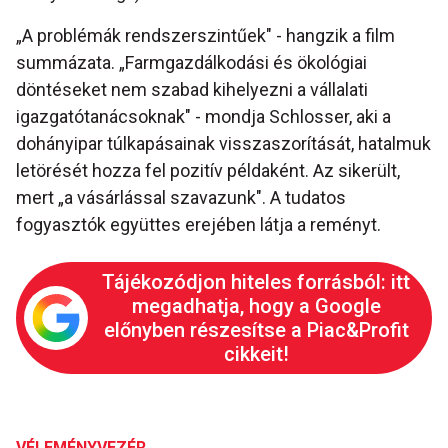
„A problémák rendszerszintűek" - hangzik a film
summázata. „Farmgazdálkodási és ökológiai
döntéseket nem szabad kihelyezni a vállalati
igazgatótanácsoknak" - mondja Schlosser, aki a
dohányipar túlkapásainak visszaszorítását, hatalmuk
letörését hozza fel pozitív példaként. Az sikerült,
mert „a vásárlással szavazunk". A tudatos
fogyasztók együttes erejében látja a reményt.
Tájékozódjon hiteles forrásból: itt
megadhatja, hogy a Google
előnyben részesítse a Piac&Profit
cikkeit!
VÉLEMÉNYVEZÉR