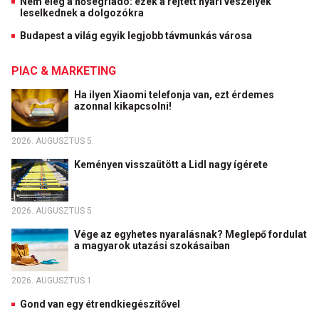
Nem elég a hőségriadó: ezek a rejtett nyári veszélyek
leselkednek a dolgozókra
Budapest a világ egyik legjobb távmunkás városa
PIAC & MARKETING
Ha ilyen Xiaomi telefonja van, ezt érdemes
azonnal kikapcsolni!
2026. AUGUSZTUS 5.
Keményen visszaütött a Lidl nagy ígérete
2026. AUGUSZTUS 5.
Vége az egyhetes nyaralásnak? Meglepő fordulat
a magyarok utazási szokásaiban
2026. AUGUSZTUS 1.
Gond van egy étrendkiegészítővel