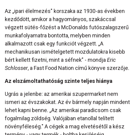
Az „ipari élelmezés" korszaka az 1930-as években
kezdődött, amikor a hagyományos, szakáccsal
végzett sütés-főzést a McDonalds futószalagszerű
munkafolyamatra bontotta, melyben minden
alkalmazott csak egy funkciót végzett. „A
mechanikusan ismételgetett mozdulatokra kisebb
bért kellett fizetni, mint a séfnek" - mondja
Eric
Schlosser
, a Fast Food Nation című könyve szerzője.
Az elszámoltathatóság szinte teljes hiánya
Ugrás a jelenbe: az amerikai szupermarket nem
ismeri az évszakokat. Az év bármely napján mindent
lehet kapni benne. „Az amerikai paradicsom csak
fogalmilag zöldség. Valójában etanollal telített
növényféleség." A cégek a mag elvetésétől a kész
termény - vagy termék - boltba kerüléséig