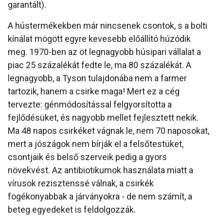
garantált).
A hústermékekben már nincsenek csontok, s a bolti
kínálat mögött egyre kevesebb előállító húzódik
meg. 1970-ben az öt legnagyobb húsipari vállalat a
piac 25 százalékát fedte le, ma 80 százalékát. A
legnagyobb, a Tyson tulajdonába nem a farmer
tartozik, hanem a csirke maga! Mert ez a cég
tervezte: génmódosítással felgyorsította a
fejlődésüket, és nagyobb mellet fejlesztett nekik.
Ma 48 napos csirkéket vágnak le, nem 70 naposokat,
mert a jószágok nem bírják el a felsőtestüket,
csontjaik és belső szerveik pedig a gyors
növekvést. Az antibiotikumok használata miatt a
vírusok rezisztenssé válnak, a csirkék
fogékonyabbak a járványokra - de nem számít, a
beteg egyedeket is feldolgozzák.