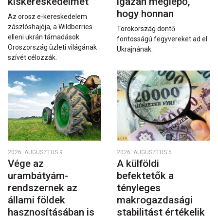
kiskereskedelmét
igazán meglepő,
hogy honnan
Az orosz e-kereskedelem
zászlóshajója, a Wildberries
Törökország döntő
elleni ukrán támadások
fontosságú fegyvereket ad el
Oroszország üzleti világának
Ukrajnának.
szívét célozzák.
2026. AUGUSZTUS 9.
2026. AUGUSZTUS 5.
Vége az
A külföldi
urambátyám-
befektetők a
rendszernek az
tényleges
állami földek
makrogazdasági
hasznosításában is
stabilitást értékelik