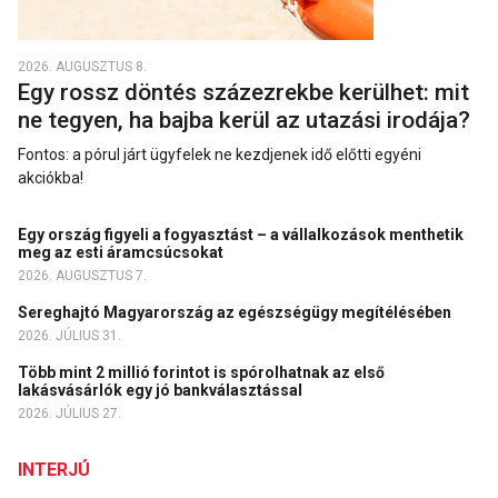
2026. AUGUSZTUS 8.
Egy rossz döntés százezrekbe kerülhet: mit
ne tegyen, ha bajba kerül az utazási irodája?
Fontos: a pórul járt ügyfelek ne kezdjenek idő előtti egyéni
akciókba!
Egy ország figyeli a fogyasztást – a vállalkozások menthetik
meg az esti áramcsúcsokat
2026. AUGUSZTUS 7.
Sereghajtó Magyarország az egészségügy megítélésében
2026. JÚLIUS 31.
Több mint 2 millió forintot is spórolhatnak az első
lakásvásárlók egy jó bankválasztással
2026. JÚLIUS 27.
INTERJÚ