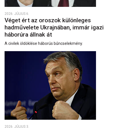
2026. JÚLIUS 6.
Véget ért az oroszok különleges
hadművelete Ukrajnában, immár igazi
háborúra állnak át
A civilek öldöklése háborús bűncselekmény.
2026. JÚLIUS 3.