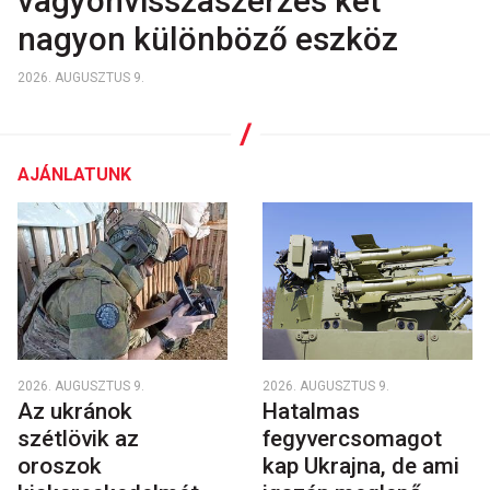
vagyonvisszaszerzés két
nagyon különböző eszköz
2026. AUGUSZTUS 9.
AJÁNLATUNK
2026. AUGUSZTUS 9.
2026. AUGUSZTUS 9.
Az ukránok
Hatalmas
szétlövik az
fegyvercsomagot
oroszok
kap Ukrajna, de ami