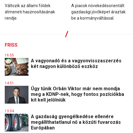
Változik az állami földek
A piacok növekedésorientált
átmeneti hasznosításának
gazdasági jövőképet áraztak
rendje.
be a kormányváltással.
FRISS
16:55
A vagyonadó és a vagyonvisszaszerzés
két nagyon különböző eszköz
14:51
Úgy tűnik Orbán Viktor már nem mondja
meg a KDNP-nek, hogy fontos pozíciókba
kit kell jelölniük
13:04
A gazdaság gyengélkedése ellenére
megállíthatatlanul nő a közúti fuvarozás
Európában