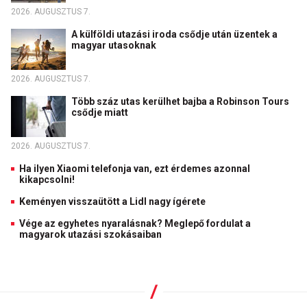
2026. AUGUSZTUS 7.
A külföldi utazási iroda csődje után üzentek a
magyar utasoknak
2026. AUGUSZTUS 7.
Több száz utas kerülhet bajba a Robinson Tours
csődje miatt
2026. AUGUSZTUS 7.
Ha ilyen Xiaomi telefonja van, ezt érdemes azonnal
kikapcsolni!
Keményen visszaütött a Lidl nagy ígérete
Vége az egyhetes nyaralásnak? Meglepő fordulat a
magyarok utazási szokásaiban