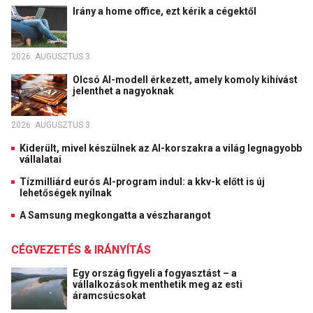
Irány a home office, ezt kérik a cégektől
2026. AUGUSZTUS 3.
Olcsó AI-modell érkezett, amely komoly kihívást
jelenthet a nagyoknak
2026. AUGUSZTUS 3.
Kiderült, mivel készülnek az AI-korszakra a világ legnagyobb
vállalatai
Tízmilliárd eurós AI-program indul: a kkv-k előtt is új
lehetőségek nyílnak
A Samsung megkongatta a vészharangot
CÉGVEZETÉS & IRÁNYÍTÁS
Egy ország figyeli a fogyasztást – a
vállalkozások menthetik meg az esti
áramcsúcsokat