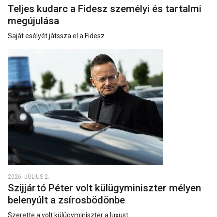
Teljes kudarc a Fidesz személyi és tartalmi
megújulása
Saját esélyét játssza el a Fidesz.
2026. JÚLIUS 2.
Szijjártó Péter volt külügyminiszter mélyen
belenyúlt a zsírosbödönbe
Szerette a volt külügyminiszter a luxust.