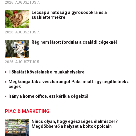
2026. AUGUSZTUS 7.
Lecsap a hatóság a gyrososokra és a
sushiéttermekre
2026. AUGUSZTUS 7.
Rég nem látott fordulat a családi cégeknél
2026. AUGUSZTUS 5.
Hőhatárt követelnek a munkahelyekre
Megkongatták a vészharangot Paks miatt: így segíthetnek a
cégek
Irány a home office, ezt kérik a cégektől
PIAC & MARKETING
Nincs olyan, hogy egészséges élelmiszer?
Megdöbbentő a helyzet a boltok polcain