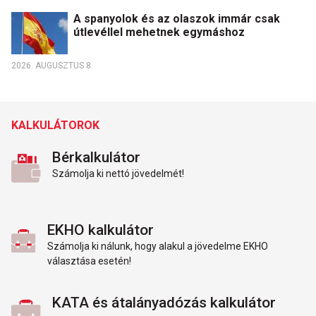
A spanyolok és az olaszok immár csak
útlevéllel mehetnek egymáshoz
2026. AUGUSZTUS 8.
KALKULÁTOROK
Bérkalkulátor
Számolja ki nettó jövedelmét!
EKHO kalkulátor
Számolja ki nálunk, hogy alakul a jövedelme EKHO
választása esetén!
KATA és átalányadózás kalkulátor