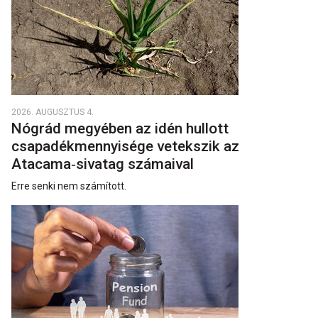
2026. AUGUSZTUS 4.
Nógrád megyében az idén hullott
csapadékmennyisége vetekszik az
Atacama‑sivatag számaival
Erre senki nem számított.