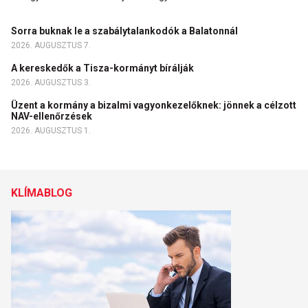
Sorra buknak le a szabálytalankodók a Balatonnál
2026. AUGUSZTUS 7.
A kereskedők a Tisza-kormányt bírálják
2026. AUGUSZTUS 3.
Üzent a kormány a bizalmi vagyonkezelőknek: jönnek a célzott
NAV-ellenőrzések
2026. AUGUSZTUS 1.
KLÍMABLOG