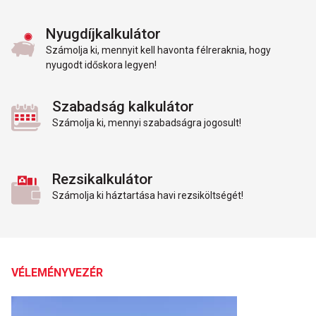
Nyugdíjkalkulátor
Számolja ki, mennyit kell havonta félreraknia, hogy
nyugodt időskora legyen!
Szabadság kalkulátor
Számolja ki, mennyi szabadságra jogosult!
Rezsikalkulátor
Számolja ki háztartása havi rezsiköltségét!
VÉLEMÉNYVEZÉR