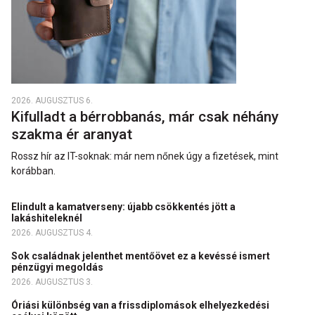
2026. AUGUSZTUS 6.
Kifulladt a bérrobbanás, már csak néhány
szakma ér aranyat
Rossz hír az IT-soknak: már nem nőnek úgy a fizetések, mint
korábban.
Elindult a kamatverseny: újabb csökkentés jött a
lakáshiteleknél
2026. AUGUSZTUS 4.
Sok családnak jelenthet mentőövet ez a kevéssé ismert
pénzügyi megoldás
2026. AUGUSZTUS 3.
Óriási különbség van a frissdiplomások elhelyezkedési