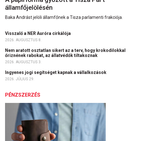
államfőjelölésén
Baka Andrást jelöli államfőnek a Tisza parlamenti frakciója.
Visszalő a NER Auróra cirkálója
2026. AUGUSZTUS 8.
Nem aratott osztatlan sikert az a terv, hogy krokodilokkal
őriznének rabokat, az állatvédők tiltakoznak
2026. AUGUSZTUS 3.
Ingyenes jogi segítséget kapnak a vállalkozások
2026. JÚLIUS 29.
PÉNZSZERZÉS