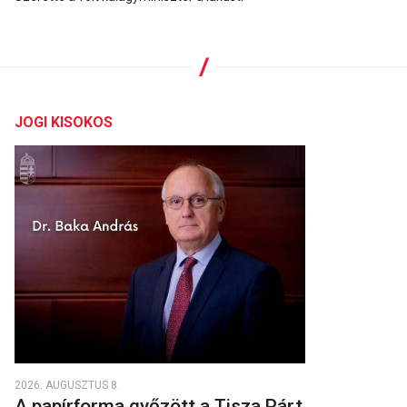
JOGI KISOKOS
2026. AUGUSZTUS 8.
A papírforma győzött a Tisza Párt