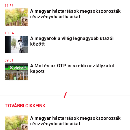
11:56
A magyar háztartások megsokszorozták
részvényvásárlásaikat
10:04
A magyarok a világ legnagyobb utazói
között
09:01
A Mol és az OTP is szebb osztályzatot
kapott
TOVÁBBI CIKKEINK
A magyar háztartások megsokszorozták
részvényvásárlásaikat