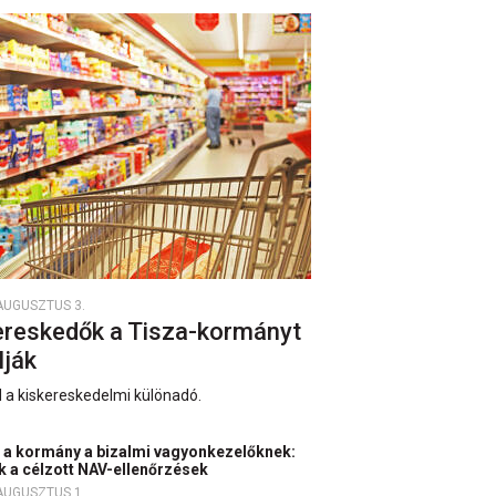
AUGUSZTUS 3.
ereskedők a Tisza-kormányt
lják
 a kiskereskedelmi különadó.
 a kormány a bizalmi vagyonkezelőknek:
k a célzott NAV-ellenőrzések
AUGUSZTUS 1.