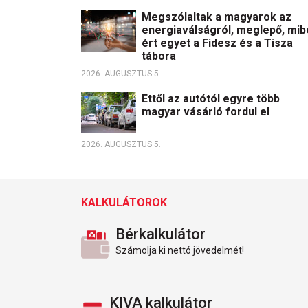
Megszólaltak a magyarok az
energiaválságról, meglepő, mib
ért egyet a Fidesz és a Tisza
tábora
2026. AUGUSZTUS 5.
Ettől az autótól egyre több
magyar vásárló fordul el
2026. AUGUSZTUS 5.
KALKULÁTOROK
Bérkalkulátor
Számolja ki nettó jövedelmét!
KIVA kalkulátor