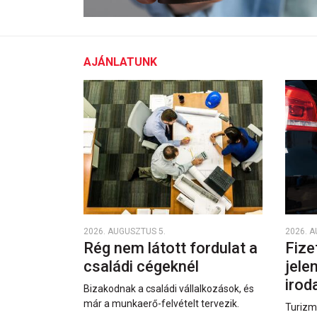
AJÁNLATUNK
2026. AUGUSZTUS 5.
2026. 
Rég nem látott fordulat a
Fize
családi cégeknél
jele
irod
Bizakodnak a családi vállalkozások, és
már a munkaerő-felvételt tervezik.
Turizm