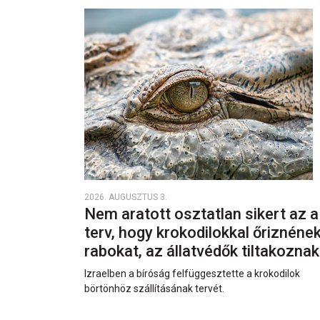
2026. AUGUSZTUS 3.
Nem aratott osztatlan sikert az a
terv, hogy krokodilokkal őriznéne
rabokat, az állatvédők tiltakozna
Izraelben a bíróság felfüggesztette a krokodilok
börtönhöz szállításának tervét.