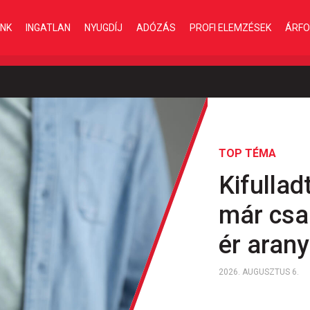
INK
INGATLAN
NYUGDÍJ
ADÓZÁS
PROFI ELEMZÉSEK
ÁRFO
TOP TÉMA
Kifullad
már csa
ér aran
2026. AUGUSZTUS 6.