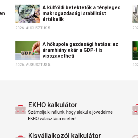
A külföldi befektetők a tényleges
en
makrogazdasági stabilitást
értékelik
2026. AUGUSZTUS 5.
20
A hőkupola gazdasági hatása: az
áramhiány akár a GDP-t is
visszavetheti
2026. AUGUSZTUS 5.
20
EKHO kalkulátor
Számolja ki nálunk, hogy alakul a jövedelme
EKHO választása esetén!
Kisvállalkozói kalkulátor