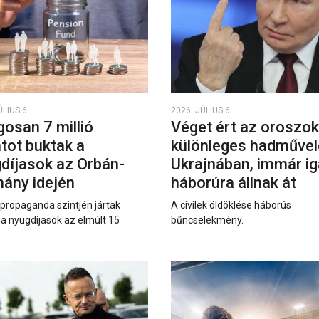
ÚLIUS 6.
2026. JÚLIUS 6.
gosan 7 millió
Véget ért az oroszok
ntot buktak a
különleges hadművel
díjasok az Orbán-
Ukrajnában, immár ig
ány idején
háborúra állnak át
 propaganda szintjén jártak
A civilek öldöklése háborús
 a nyugdíjasok az elmúlt 15
bűncselekmény.