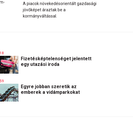
am-
A piacok növekedésorientált gazdasági
jövőképet áraztak be a
kormányváltással.
:18
Fizetésképtelenséget jelentett
egy utazási iroda
:59
Egyre jobban szeretik az
emberek a vidámparkokat