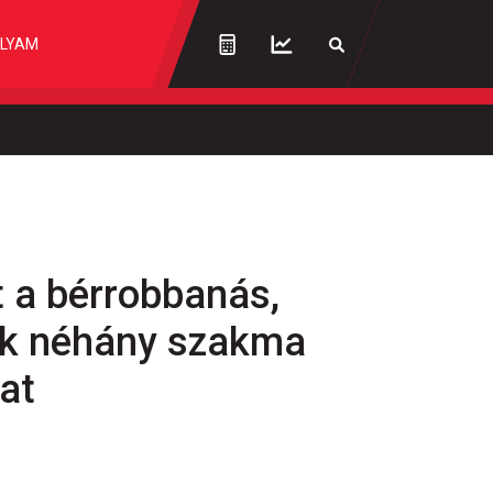
LYAM
t a bérrobbanás,
k néhány szakma
yat