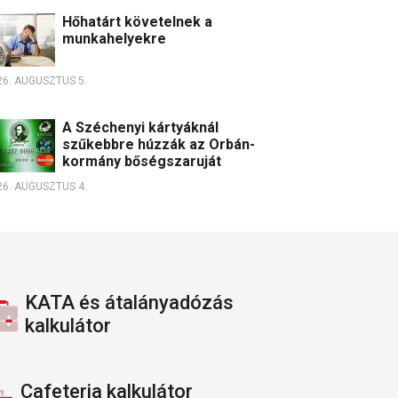
Hőhatárt követelnek a
munkahelyekre
26. AUGUSZTUS 5.
A Széchenyi kártyáknál
szűkebbre húzzák az Orbán-
kormány bőségszaruját
26. AUGUSZTUS 4.
KATA és átalányadózás
kalkulátor
Cafeteria kalkulátor