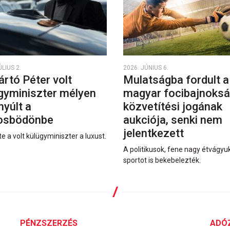
ÚLIUS 2.
2026. JÚNIUS 6.
jártó Péter volt
Mulatságba fordult a
gyminiszter mélyen
magyar focibajnoks
nyúlt a
közvetítési jogának
rosbödönbe
aukciója, senki nem
jelentkezett
e a volt külügyminiszter a luxust.
A politikusok, fene nagy étvágyu
sportot is bekebelezték.
PÉNZSZERZÉS
ADÓ