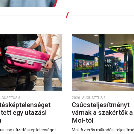
AUGUSZTUS 6.
2026. AUGUSZTUS 6.
tésképtelenséget
Csúcsteljesítményt
ntett egy utazási
várnak a szakértők a
a
Mol-tól
us.com: fizetésképtelenséget
Mol: Az erős működési teljesítm