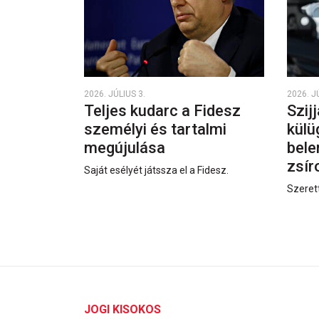
2026. JÚLIUS 3.
2026. J
Teljes kudarc a Fidesz
Szij
személyi és tartalmi
külü
megújulása
bele
zsí
Saját esélyét játssza el a Fidesz.
Szerett
JOGI KISOKOS