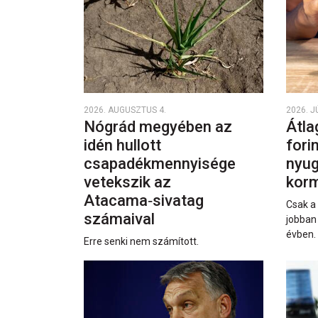
2026. AUGUSZTUS 4.
2026. J
Nógrád megyében az
Átla
idén hullott
fori
csapadékmennyisége
nyug
vetekszik az
korm
Atacama‑sivatag
Csak a
számaival
jobban
évben.
Erre senki nem számított.