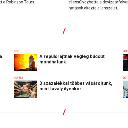
tt a Robinson Tours.
ellensúlyozhatta a devizaárfoly
hatások okozta ellenszelet.
09:11
08
a
A repülőrajtnak végleg búcsút
mondhatunk
08:53
07
3 százalékkal többet vásároltunk,
mint tavaly ilyenkor