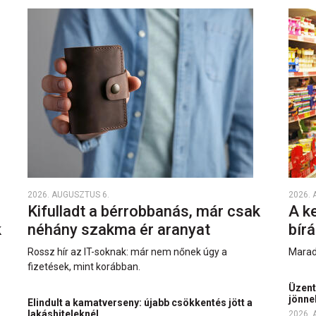
2026. AUGUSZTUS 6.
2026. 
Kifulladt a bérrobbanás, már csak
A k
k
néhány szakma ér aranyat
bírá
k
Rossz hír az IT-soknak: már nem nőnek úgy a
Marad
fizetések, mint korábban.
Üzent
jönne
Elindult a kamatverseny: újabb csökkentés jött a
lakáshiteleknél
2026. 