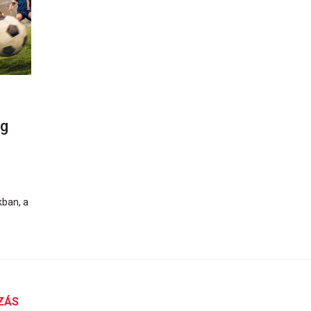
ág
kban, a
ZÁS