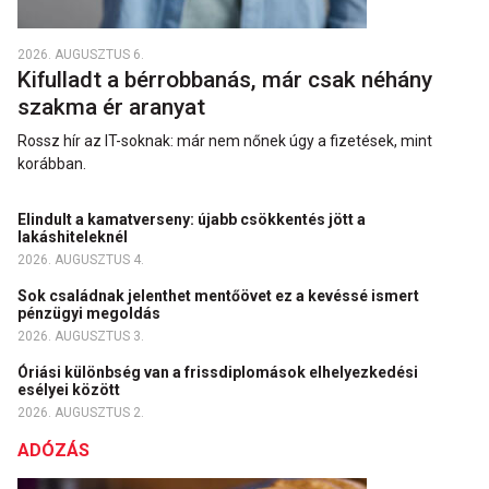
2026. AUGUSZTUS 6.
Kifulladt a bérrobbanás, már csak néhány
szakma ér aranyat
Rossz hír az IT-soknak: már nem nőnek úgy a fizetések, mint
korábban.
Elindult a kamatverseny: újabb csökkentés jött a
lakáshiteleknél
2026. AUGUSZTUS 4.
Sok családnak jelenthet mentőövet ez a kevéssé ismert
pénzügyi megoldás
2026. AUGUSZTUS 3.
Óriási különbség van a frissdiplomások elhelyezkedési
esélyei között
2026. AUGUSZTUS 2.
ADÓZÁS