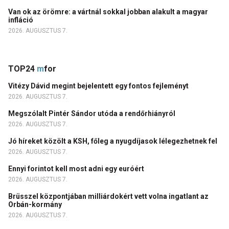
Van ok az örömre: a vártnál sokkal jobban alakult a magyar
infláció
2026. AUGUSZTUS 7.
TOP24
m
for
Vitézy Dávid megint bejelentett egy fontos fejleményt
2026. AUGUSZTUS 7.
Megszólalt Pintér Sándor utóda a rendőrhiányról
2026. AUGUSZTUS 7.
Jó híreket közölt a KSH, főleg a nyugdíjasok lélegezhetnek fel
2026. AUGUSZTUS 7.
Ennyi forintot kell most adni egy euróért
2026. AUGUSZTUS 7.
Brüsszel központjában milliárdokért vett volna ingatlant az
Orbán-kormány
2026. AUGUSZTUS 7.