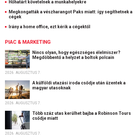
Hőhatárt követelnek a munkahelyekre
Megkongatták a vészharangot Paks miatt: így segíthetnek a
cégek
Irány a home office, ezt kérik a cégektől
PIAC & MARKETING
Nincs olyan, hogy egészséges élelmiszer?
Megdöbbentő a helyzet a boltok polcain
2026. AUGUSZTUS 7.
A külföldi utazási iroda csődje után üzentek a
magyar utasoknak
2026. AUGUSZTUS 7.
Több száz utas kerülhet bajba a Robinson Tours
csődje miatt
2026. AUGUSZTUS 7.