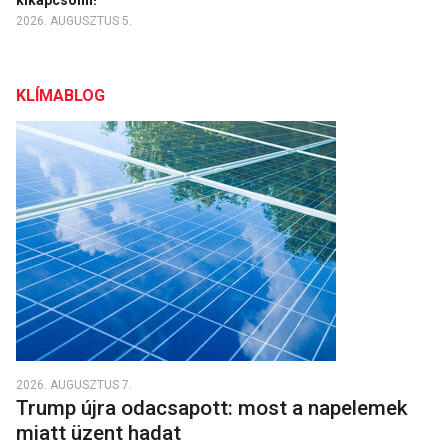
kikapcsolni!
2026. AUGUSZTUS 5.
KLÍMABLOG
2026. AUGUSZTUS 7.
Trump újra odacsapott: most a napelemek
miatt üzent hadat