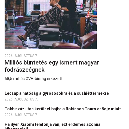
2026. AUGUSZTUS 7.
Milliós büntetés egy ismert magyar
fodrászcégnek
68,5 milliós GVH-bírság érkezett.
Lecsap a hatóság a gyrososokra és a sushiéttermekre
2026. AUGUSZTUS 7.
Több száz utas kerülhet bajba a Robinson Tours csődje miatt
2026. AUGUSZTUS 7.
Ha ilyen Xiaomi telefonja van, ezt érdemes azonnal