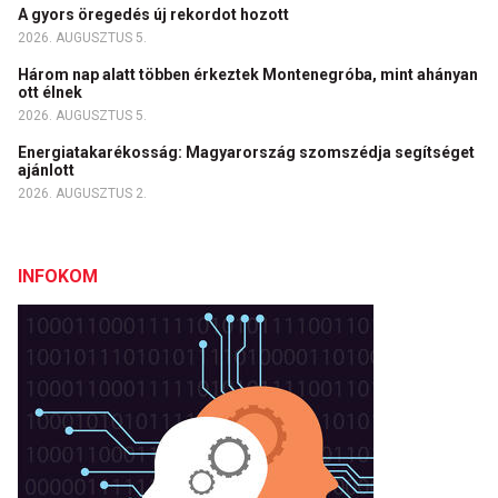
A gyors öregedés új rekordot hozott
2026. AUGUSZTUS 5.
Három nap alatt többen érkeztek Montenegróba, mint ahányan
ott élnek
2026. AUGUSZTUS 5.
Energiatakarékosság: Magyarország szomszédja segítséget
ajánlott
2026. AUGUSZTUS 2.
INFOKOM