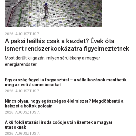
2026. AUGUSZTUS 7.
A paksi leállás csak a kezdet? Évek óta
ismert rendszerkockázatra figyelmeztetnek
Most derült ki igazán, milyen sérülékeny a magyar
energiarendszer.
Egy ország figyeli a fogyasztást – a vállalkozások menthetik
meg az esti áramcsúcsokat
2026. AUGUSZTUS 7.
Nincs olyan, hogy egészséges élelmiszer? Megdöbbentő a
helyzet a boltok polcain
2026. AUGUSZTUS 7.
A külföldi utazási iroda csődje után üzentek a magyar
utasoknak
2026. AUGUSZTUS 7.