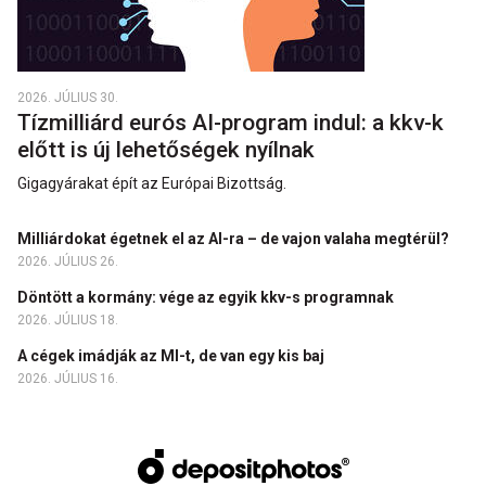
2026. JÚLIUS 30.
Tízmilliárd eurós AI-program indul: a kkv-k
előtt is új lehetőségek nyílnak
Gigagyárakat épít az Európai Bizottság.
Milliárdokat égetnek el az AI-ra – de vajon valaha megtérül?
2026. JÚLIUS 26.
Döntött a kormány: vége az egyik kkv-s programnak
2026. JÚLIUS 18.
A cégek imádják az MI-t, de van egy kis baj
2026. JÚLIUS 16.