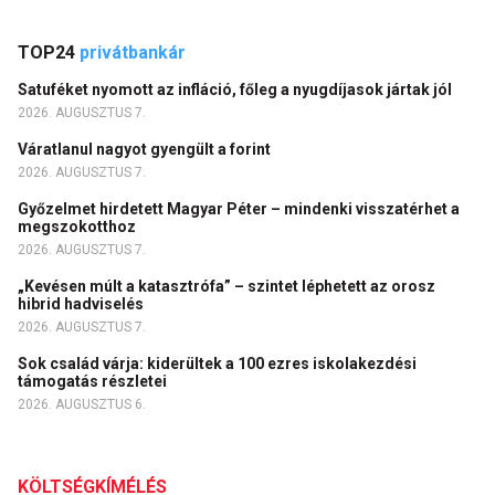
TOP24
privátbankár
Satuféket nyomott az infláció, főleg a nyugdíjasok jártak jól
2026. AUGUSZTUS 7.
Váratlanul nagyot gyengült a forint
2026. AUGUSZTUS 7.
Győzelmet hirdetett Magyar Péter – mindenki visszatérhet a
megszokotthoz
2026. AUGUSZTUS 7.
„Kevésen múlt a katasztrófa” – szintet léphetett az orosz
hibrid hadviselés
2026. AUGUSZTUS 7.
Sok család várja: kiderültek a 100 ezres iskolakezdési
támogatás részletei
2026. AUGUSZTUS 6.
KÖLTSÉGKÍMÉLÉS