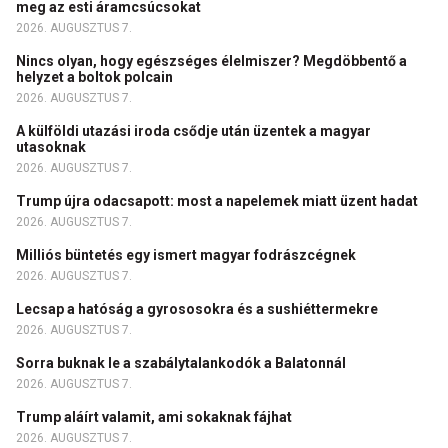
meg az esti áramcsúcsokat
2026. AUGUSZTUS 7.
Nincs olyan, hogy egészséges élelmiszer? Megdöbbentő a
helyzet a boltok polcain
2026. AUGUSZTUS 7.
A külföldi utazási iroda csődje után üzentek a magyar
utasoknak
2026. AUGUSZTUS 7.
Trump újra odacsapott: most a napelemek miatt üzent hadat
2026. AUGUSZTUS 7.
Milliós büntetés egy ismert magyar fodrászcégnek
2026. AUGUSZTUS 7.
Lecsap a hatóság a gyrososokra és a sushiéttermekre
2026. AUGUSZTUS 7.
Sorra buknak le a szabálytalankodók a Balatonnál
2026. AUGUSZTUS 7.
Trump aláírt valamit, ami sokaknak fájhat
2026. AUGUSZTUS 7.