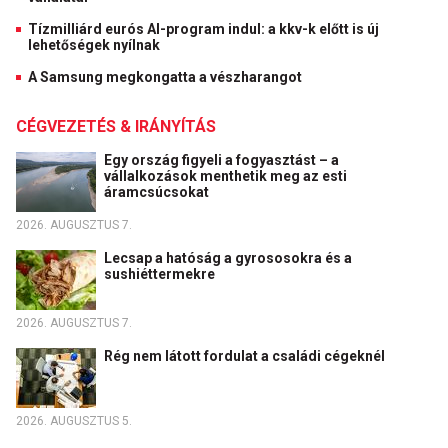
Tízmilliárd eurós AI-program indul: a kkv-k előtt is új
lehetőségek nyílnak
A Samsung megkongatta a vészharangot
CÉGVEZETÉS & IRÁNYÍTÁS
Egy ország figyeli a fogyasztást – a
vállalkozások menthetik meg az esti
áramcsúcsokat
2026. AUGUSZTUS 7.
Lecsap a hatóság a gyrososokra és a
sushiéttermekre
2026. AUGUSZTUS 7.
Rég nem látott fordulat a családi cégeknél
2026. AUGUSZTUS 5.