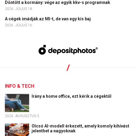
Döntött a kormány: vége az egyik kkv-s programnak
2026. JÚLIUS 18.
A cégek imádják az MI-t, de van egy kis baj
2026. JÚLIUS 16.
INFO & TECH
Irány a home office, ezt kérik a cégektől
2026. AUGUSZTUS 3.
Olcsó AI-modell érkezett, amely komoly kihívást
jelenthet a nagyoknak