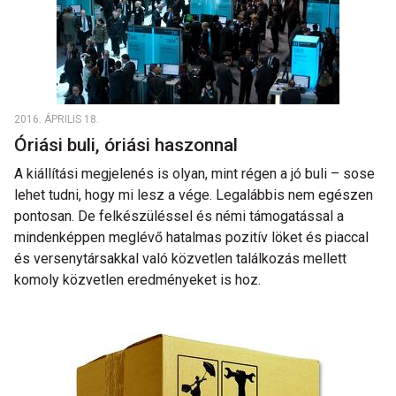
2016. ÁPRILIS 18.
Óriási buli, óriási haszonnal
A kiállítási megjelenés is olyan, mint régen a jó buli – sose
lehet tudni, hogy mi lesz a vége. Legalábbis nem egészen
pontosan. De felkészüléssel és némi támogatással a
mindenképpen meglévő hatalmas pozitív löket és piaccal
és versenytársakkal való közvetlen találkozás mellett
komoly közvetlen eredményeket is hoz.