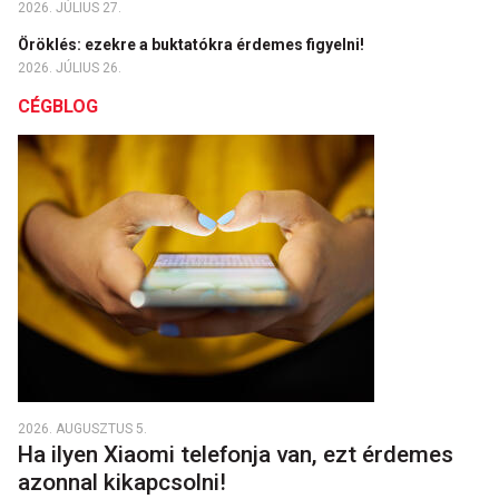
2026. JÚLIUS 27.
Öröklés: ezekre a buktatókra érdemes figyelni!
2026. JÚLIUS 26.
CÉGBLOG
2026. AUGUSZTUS 5.
Ha ilyen Xiaomi telefonja van, ezt érdemes
azonnal kikapcsolni!