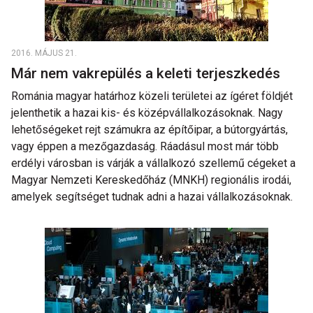
2016. MÁJUS 21.
Már nem vakrepülés a keleti terjeszkedés
Románia magyar határhoz közeli területei az ígéret földjét
jelenthetik a hazai kis- és középvállalkozásoknak. Nagy
lehetőségeket rejt számukra az építőipar, a bútorgyártás,
vagy éppen a mezőgazdaság. Ráadásul most már több
erdélyi városban is várják a vállalkozó szellemű cégeket a
Magyar Nemzeti Kereskedőház (MNKH) regionális irodái,
amelyek segítséget tudnak adni a hazai vállalkozásoknak.