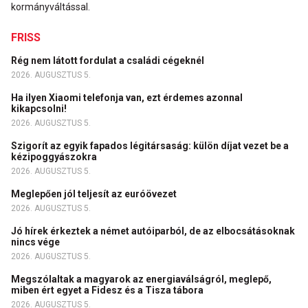
kormányváltással.
FRISS
Rég nem látott fordulat a családi cégeknél
2026. AUGUSZTUS 5.
Ha ilyen Xiaomi telefonja van, ezt érdemes azonnal
kikapcsolni!
2026. AUGUSZTUS 5.
Szigorít az egyik fapados légitársaság: külön díjat vezet be a
kézipoggyászokra
2026. AUGUSZTUS 5.
Meglepően jól teljesít az euróövezet
2026. AUGUSZTUS 5.
Jó hírek érkeztek a német autóiparból, de az elbocsátásoknak
nincs vége
2026. AUGUSZTUS 5.
Megszólaltak a magyarok az energiaválságról, meglepő,
miben ért egyet a Fidesz és a Tisza tábora
2026. AUGUSZTUS 5.