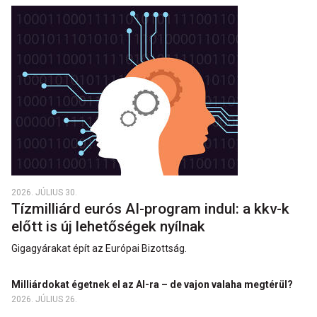
2026. JÚLIUS 30.
Tízmilliárd eurós AI-program indul: a kkv-k
előtt is új lehetőségek nyílnak
Gigagyárakat épít az Európai Bizottság.
Milliárdokat égetnek el az AI-ra – de vajon valaha megtérül?
2026. JÚLIUS 26.