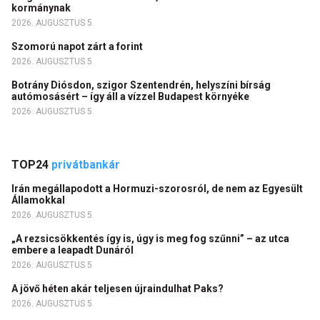
kormánynak
2026. AUGUSZTUS 5.
Szomorú napot zárt a forint
2026. AUGUSZTUS 5.
Botrány Diósdon, szigor Szentendrén, helyszíni bírság
autómosásért – így áll a vízzel Budapest környéke
2026. AUGUSZTUS 5.
TOP24
privátbankár
Irán megállapodott a Hormuzi-szorosról, de nem az Egyesült
Államokkal
2026. AUGUSZTUS 5.
„A rezsicsökkentés így is, úgy is meg fog szűnni” – az utca
embere a leapadt Dunáról
2026. AUGUSZTUS 5.
A jövő héten akár teljesen újraindulhat Paks?
2026. AUGUSZTUS 5.