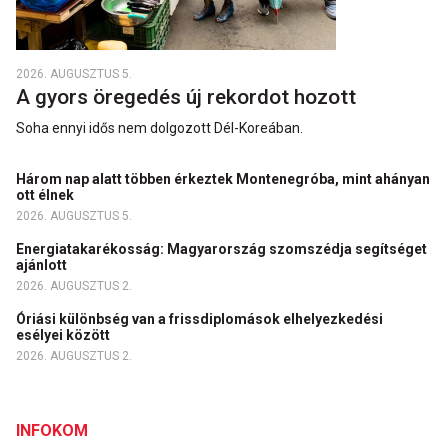
2026. AUGUSZTUS 5.
A gyors öregedés új rekordot hozott
Soha ennyi idős nem dolgozott Dél-Koreában.
Három nap alatt többen érkeztek Montenegróba, mint ahányan
ott élnek
2026. AUGUSZTUS 5.
Energiatakarékosság: Magyarország szomszédja segítséget
ajánlott
2026. AUGUSZTUS 2.
Óriási különbség van a frissdiplomások elhelyezkedési
esélyei között
2026. AUGUSZTUS 2.
INFOKOM