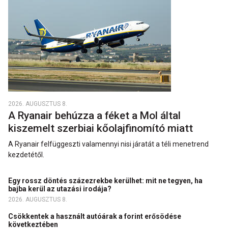
2026. AUGUSZTUS 8.
A Ryanair behúzza a féket a Mol által
kiszemelt szerbiai kőolajfinomító miatt
A Ryanair felfüggeszti valamennyi nisi járatát a téli menetrend
kezdetétől.
Egy rossz döntés százezrekbe kerülhet: mit ne tegyen, ha
bajba kerül az utazási irodája?
2026. AUGUSZTUS 8.
Csökkentek a használt autóárak a forint erősödése
következtében