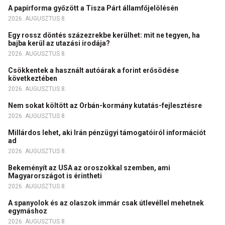
A papírforma győzött a Tisza Párt államfőjelölésén
2026. AUGUSZTUS 8.
Egy rossz döntés százezrekbe kerülhet: mit ne tegyen, ha
bajba kerül az utazási irodája?
2026. AUGUSZTUS 8.
Csökkentek a használt autóárak a forint erősödése
következtében
2026. AUGUSZTUS 8.
Nem sokat költött az Orbán-kormány kutatás-fejlesztésre
2026. AUGUSZTUS 8.
Millárdos lehet, aki Irán pénzügyi támogatóiról információt
ad
2026. AUGUSZTUS 8.
Bekeményít az USA az oroszokkal szemben, ami
Magyarországot is érintheti
2026. AUGUSZTUS 8.
A spanyolok és az olaszok immár csak útlevéllel mehetnek
egymáshoz
2026. AUGUSZTUS 8.