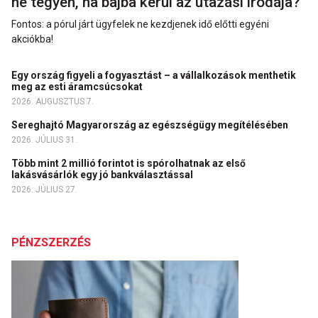
ne tegyen, ha bajba kerül az utazási irodája?
Fontos: a pórul járt ügyfelek ne kezdjenek idő előtti egyéni
akciókba!
Egy ország figyeli a fogyasztást – a vállalkozások menthetik
meg az esti áramcsúcsokat
2026. AUGUSZTUS 7.
Sereghajtó Magyarország az egészségügy megítélésében
2026. JÚLIUS 31.
Több mint 2 millió forintot is spórolhatnak az első
lakásvásárlók egy jó bankválasztással
2026. JÚLIUS 27.
PÉNZSZERZÉS