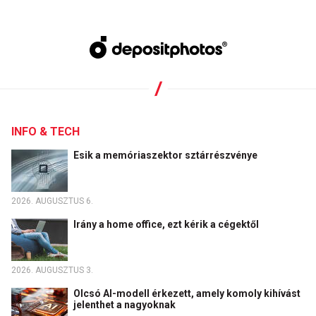
INFO & TECH
Esik a memóriaszektor sztárrészvénye
2026. AUGUSZTUS 6.
Irány a home office, ezt kérik a cégektől
2026. AUGUSZTUS 3.
Olcsó AI-modell érkezett, amely komoly kihívást
jelenthet a nagyoknak