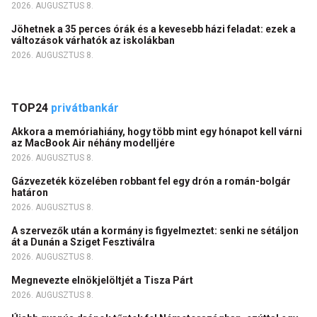
2026. AUGUSZTUS 8.
Jöhetnek a 35 perces órák és a kevesebb házi feladat: ezek a
változások várhatók az iskolákban
2026. AUGUSZTUS 8.
TOP24
privátbankár
Akkora a memóriahiány, hogy több mint egy hónapot kell várni
az MacBook Air néhány modelljére
2026. AUGUSZTUS 8.
Gázvezeték közelében robbant fel egy drón a román-bolgár
határon
2026. AUGUSZTUS 8.
A szervezők után a kormány is figyelmeztet: senki ne sétáljon
át a Dunán a Sziget Fesztiválra
2026. AUGUSZTUS 8.
Megnevezte elnökjelöltjét a Tisza Párt
2026. AUGUSZTUS 8.