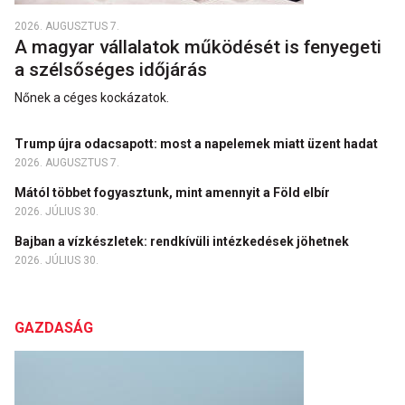
2026. AUGUSZTUS 7.
A magyar vállalatok működését is fenyegeti
a szélsőséges időjárás
Nőnek a céges kockázatok.
Trump újra odacsapott: most a napelemek miatt üzent hadat
2026. AUGUSZTUS 7.
Mától többet fogyasztunk, mint amennyit a Föld elbír
2026. JÚLIUS 30.
Bajban a vízkészletek: rendkívüli intézkedések jöhetnek
2026. JÚLIUS 30.
GAZDASÁG