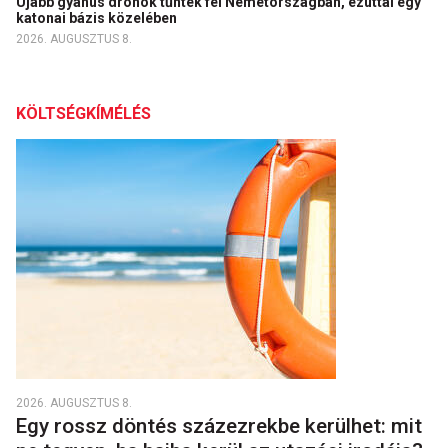
Újabb gyanús drónok tűntek fel Németországban, ezúttal egy
katonai bázis közelében
2026. AUGUSZTUS 8.
KÖLTSÉGKÍMÉLÉS
2026. AUGUSZTUS 8.
Egy rossz döntés százezrekbe kerülhet: mit