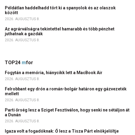
Példátlan haddelhadd tört ki a spanyolok és az olaszok
között
2026. AUGUSZTUS 8.
Az agrárválságra tekintettel hamarabb és több pénzhet
juthatnak a gazdák
2026. AUGUSZTUS 8.
TOP24
m
for
Fogytán a memória, hiánycikk lett a MacBook Air
2026. AUGUSZTUS 8.
Felrobbant egy drón a román-bolgár határon egy gázvezeték
mellett
2026. AUGUSZTUS 8.
Parti őrség lesz a Sziget Fesztiválon, hogy senki ne sétáljon át
a Dunán
2026. AUGUSZTUS 8.
Igaza volt a fogadóknak: Ő lesz a Tisza Párt elnökjelöltje