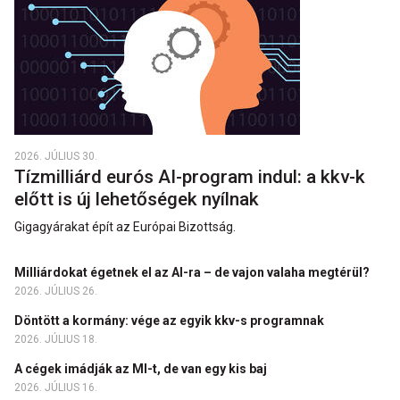
2026. JÚLIUS 30.
Tízmilliárd eurós AI-program indul: a kkv-k
előtt is új lehetőségek nyílnak
Gigagyárakat épít az Európai Bizottság.
Milliárdokat égetnek el az AI-ra – de vajon valaha megtérül?
2026. JÚLIUS 26.
Döntött a kormány: vége az egyik kkv-s programnak
2026. JÚLIUS 18.
A cégek imádják az MI-t, de van egy kis baj
2026. JÚLIUS 16.