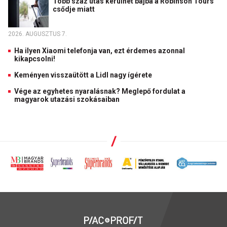
Több száz utas kerülhet bajba a Robinson Tours
csődje miatt
2026. AUGUSZTUS 7.
Ha ilyen Xiaomi telefonja van, ezt érdemes azonnal
kikapcsolni!
Keményen visszaütött a Lidl nagy ígérete
Vége az egyhetes nyaralásnak? Meglepő fordulat a
magyarok utazási szokásaiban