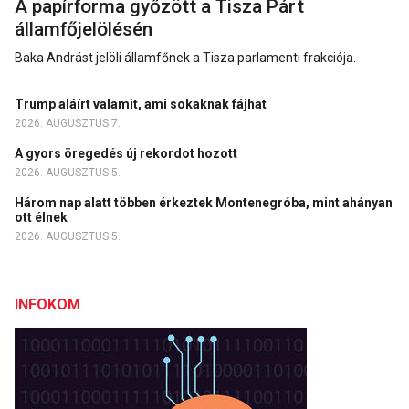
A papírforma győzött a Tisza Párt
államfőjelölésén
Baka Andrást jelöli államfőnek a Tisza parlamenti frakciója.
Trump aláírt valamit, ami sokaknak fájhat
2026. AUGUSZTUS 7.
A gyors öregedés új rekordot hozott
2026. AUGUSZTUS 5.
Három nap alatt többen érkeztek Montenegróba, mint ahányan
ott élnek
2026. AUGUSZTUS 5.
INFOKOM