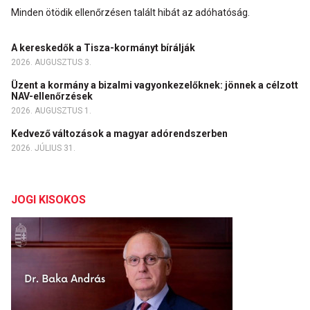
Minden ötödik ellenőrzésen talált hibát az adóhatóság.
A kereskedők a Tisza-kormányt bírálják
2026. AUGUSZTUS 3.
Üzent a kormány a bizalmi vagyonkezelőknek: jönnek a célzott
NAV-ellenőrzések
2026. AUGUSZTUS 1.
Kedvező változások a magyar adórendszerben
2026. JÚLIUS 31.
JOGI KISOKOS