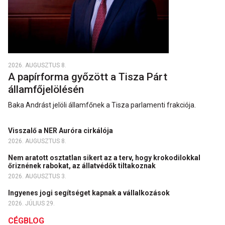
2026. AUGUSZTUS 8.
A papírforma győzött a Tisza Párt
államfőjelölésén
Baka Andrást jelöli államfőnek a Tisza parlamenti frakciója.
Visszalő a NER Auróra cirkálója
2026. AUGUSZTUS 8.
Nem aratott osztatlan sikert az a terv, hogy krokodilokkal
őriznének rabokat, az állatvédők tiltakoznak
2026. AUGUSZTUS 3.
Ingyenes jogi segítséget kapnak a vállalkozások
2026. JÚLIUS 29.
CÉGBLOG