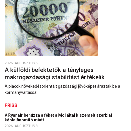
2026. AUGUSZTUS 5.
A külföldi befektetők a tényleges
makrogazdasági stabilitást értékelik
A piacok növekedésorientált gazdasági jövőképet áraztak be a
kormányváltással.
FRISS
A Ryanair behúzza a féket a Mol által kiszemelt szerbiai
kőolajfinomító miatt
2026. AUGUSZTUS 8.