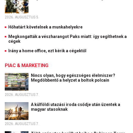
2026. AUGUSZTUS 5.
Hőhatárt követelnek a munkahelyekre
Megkongatták a vészharangot Paks miatt: így segíthetnek a
cégek
Irány a home office, ezt kérik a cégektől
PIAC & MARKETING
Nincs olyan, hogy egészséges élelmiszer?
Megdöbbentő a helyzet a boltok polcain
2026. AUGUSZTUS 7.
A külföldi utazási iroda csődje után üzentek a
magyar utasoknak
2026. AUGUSZTUS 7.