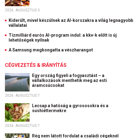
2026. AUGUSZTUS 3.
Kiderült, mivel készülnek az AI-korszakra a világ legnagyobb
vállalatai
Tízmilliárd eurós AI-program indul: a kkv-k előtt is új
lehetőségek nyílnak
A Samsung megkongatta a vészharangot
CÉGVEZETÉS & IRÁNYÍTÁS
Egy ország figyeli a fogyasztást – a
vállalkozások menthetik meg az esti
áramcsúcsokat
2026. AUGUSZTUS 7.
Lecsap a hatóság a gyrososokra és a
sushiéttermekre
2026. AUGUSZTUS 7.
Rég nem látott fordulat a családi cégeknél