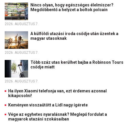
Nincs olyan, hogy egészséges élelmiszer?
Megdöbbentő a helyzet a boltok polcain
2026. AUGUSZTUS 7.
A külföldi utazási iroda csődje után üzentek a
magyar utasoknak
2026. AUGUSZTUS 7.
Több száz utas kerülhet bajba a Robinson Tours
csődje miatt
2026. AUGUSZTUS 7.
Ha ilyen Xiaomi telefonja van, ezt érdemes azonnal
kikapcsolni!
Keményen visszaütött a Lidl nagy ígérete
Vége az egyhetes nyaralásnak? Meglepő fordulat a
magyarok utazási szokásaiban