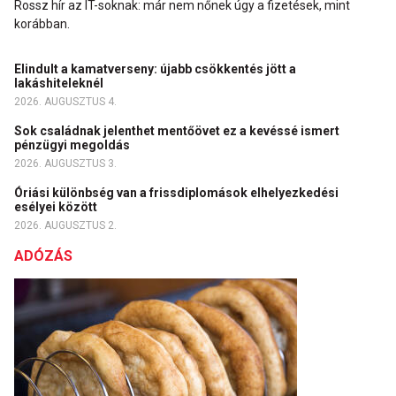
Rossz hír az IT-soknak: már nem nőnek úgy a fizetések, mint
korábban.
Elindult a kamatverseny: újabb csökkentés jött a
lakáshiteleknél
2026. AUGUSZTUS 4.
Sok családnak jelenthet mentőövet ez a kevéssé ismert
pénzügyi megoldás
2026. AUGUSZTUS 3.
Óriási különbség van a frissdiplomások elhelyezkedési
esélyei között
2026. AUGUSZTUS 2.
ADÓZÁS