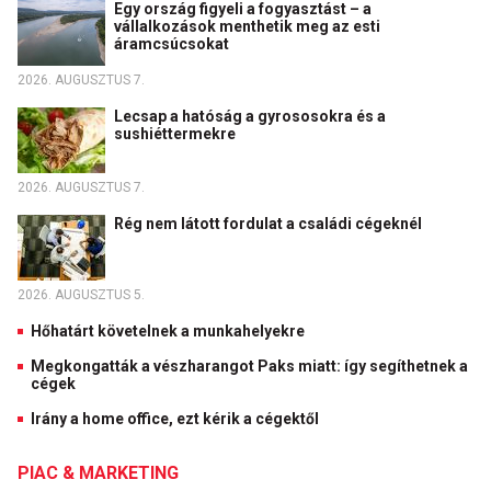
Egy ország figyeli a fogyasztást – a
vállalkozások menthetik meg az esti
áramcsúcsokat
2026. AUGUSZTUS 7.
Lecsap a hatóság a gyrososokra és a
sushiéttermekre
2026. AUGUSZTUS 7.
Rég nem látott fordulat a családi cégeknél
2026. AUGUSZTUS 5.
Hőhatárt követelnek a munkahelyekre
Megkongatták a vészharangot Paks miatt: így segíthetnek a
cégek
Irány a home office, ezt kérik a cégektől
PIAC & MARKETING