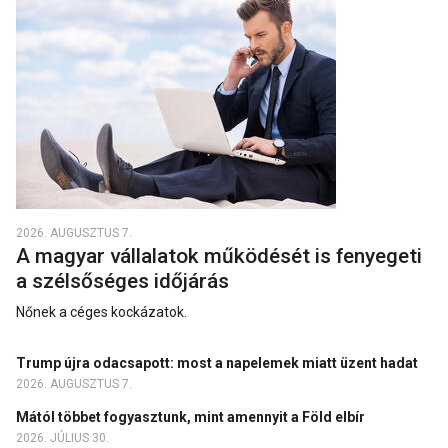
2026. AUGUSZTUS 7.
A magyar vállalatok működését is fenyegeti
a szélsőséges időjárás
Nőnek a céges kockázatok.
Trump újra odacsapott: most a napelemek miatt üzent hadat
2026. AUGUSZTUS 7.
Mától többet fogyasztunk, mint amennyit a Föld elbír
2026. JÚLIUS 30.