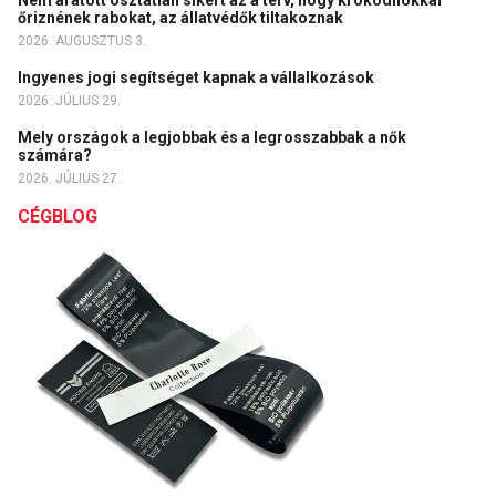
Nem aratott osztatlan sikert az a terv, hogy krokodilokkal
őriznének rabokat, az állatvédők tiltakoznak
2026. AUGUSZTUS 3.
Ingyenes jogi segítséget kapnak a vállalkozások
2026. JÚLIUS 29.
Mely országok a legjobbak és a legrosszabbak a nők
számára?
2026. JÚLIUS 27.
CÉGBLOG