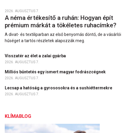
2026. AUGUSZTUS 7.
A néma értékesítő a ruhán: Hogyan épít
prémium márkát a tökéletes ruhacímke?
A divat- és textiliparban az első benyomás döntő, de a vásárlói
hűséget a tartós részletek alapozzák meg.
Visszatér az élet a zalai gyárba
2026. AUGUSZTUS 7.
Milliós büntetés egy ismert magyar fodrászcégnek
2026. AUGUSZTUS 7.
Lecsap a hatóság a gyrososokra és a sushiéttermekre
2026. AUGUSZTUS 7.
KLÍMABLOG