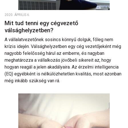
2020. ÁPRILIS 6.
Mit tud tenni egy cégvezető
válsághelyzetben?
A vállalatvezetőnek sosincs könnyű dolguk, főleg nem
krízis idején. Válsághelyzetben egy cég vezetőjeként még
nagyobb felelősség hárul az emberre, és nagyban
meghatározza a vállalkozás jövőbeli sikereit az, hogy
hogyan reagál a jelen akadályaira. Az érzelmi intelligencia
(EQ) egyébként is nélkülözhetetlen kvalitás, most azonban
még inkább szükség van rá.