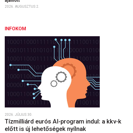
ajánlott
2026. AUGUSZTUS 2.
INFOKOM
2026. JÚLIUS 30.
Tízmilliárd eurós AI-program indul: a kkv-k
előtt is új lehetőségek nyílnak