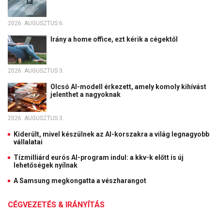
2026. AUGUSZTUS 6.
Irány a home office, ezt kérik a cégektől
2026. AUGUSZTUS 3.
Olcsó AI-modell érkezett, amely komoly kihívást
jelenthet a nagyoknak
2026. AUGUSZTUS 3.
Kiderült, mivel készülnek az AI-korszakra a világ legnagyobb
vállalatai
Tízmilliárd eurós AI-program indul: a kkv-k előtt is új
lehetőségek nyílnak
A Samsung megkongatta a vészharangot
CÉGVEZETÉS & IRÁNYÍTÁS