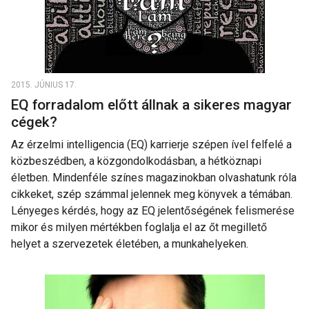
2015. JÚNIUS 17.
EQ forradalom előtt állnak a sikeres magyar
cégek?
Az érzelmi intelligencia (EQ) karrierje szépen ível felfelé a
közbeszédben, a közgondolkodásban, a hétköznapi
életben. Mindenféle színes magazinokban olvashatunk róla
cikkeket, szép számmal jelennek meg könyvek a témában.
Lényeges kérdés, hogy az EQ jelentőségének felismerése
mikor és milyen mértékben foglalja el az őt megillető
helyet a szervezetek életében, a munkahelyeken.