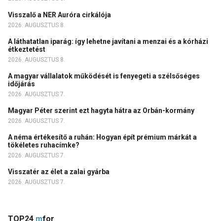
Visszalő a NER Auróra cirkálója
2026. AUGUSZTUS 8.
A láthatatlan iparág: így lehetne javítani a menzai és a kórházi
étkeztetést
2026. AUGUSZTUS 8.
A magyar vállalatok működését is fenyegeti a szélsőséges
időjárás
2026. AUGUSZTUS 7.
Magyar Péter szerint ezt hagyta hátra az Orbán-kormány
2026. AUGUSZTUS 7.
A néma értékesítő a ruhán: Hogyan épít prémium márkát a
tökéletes ruhacímke?
2026. AUGUSZTUS 7.
Visszatér az élet a zalai gyárba
2026. AUGUSZTUS 7.
TOP24
m
for