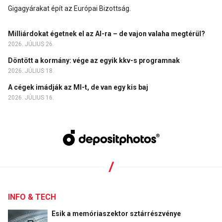
Gigagyárakat épít az Európai Bizottság.
Milliárdokat égetnek el az AI-ra – de vajon valaha megtérül?
2026. JÚLIUS 26.
Döntött a kormány: vége az egyik kkv-s programnak
2026. JÚLIUS 18.
A cégek imádják az MI-t, de van egy kis baj
2026. JÚLIUS 16.
INFO & TECH
Esik a memóriaszektor sztárrészvénye