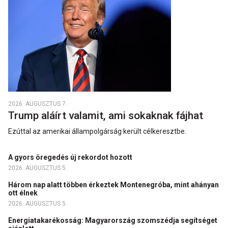
2026. AUGUSZTUS 7.
Trump aláírt valamit, ami sokaknak fájhat
Ezúttal az amerikai állampolgárság került célkeresztbe.
A gyors öregedés új rekordot hozott
2026. AUGUSZTUS 5.
Három nap alatt többen érkeztek Montenegróba, mint ahányan
ott élnek
2026. AUGUSZTUS 5.
Energiatakarékosság: Magyarország szomszédja segítséget