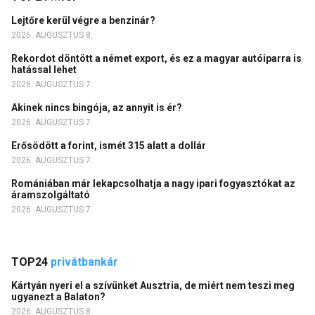
Lejtőre kerül végre a benzinár?
2026. AUGUSZTUS 8.
Rekordot döntött a német export, és ez a magyar autóiparra is
hatással lehet
2026. AUGUSZTUS 7.
Akinek nincs bingója, az annyit is ér?
2026. AUGUSZTUS 7.
Erősödött a forint, ismét 315 alatt a dollár
2026. AUGUSZTUS 7.
Romániában már lekapcsolhatja a nagy ipari fogyasztókat az
áramszolgáltató
2026. AUGUSZTUS 7.
TOP24
privátbankár
Kártyán nyeri el a szívünket Ausztria, de miért nem teszi meg
ugyanezt a Balaton?
2026. AUGUSZTUS 8.