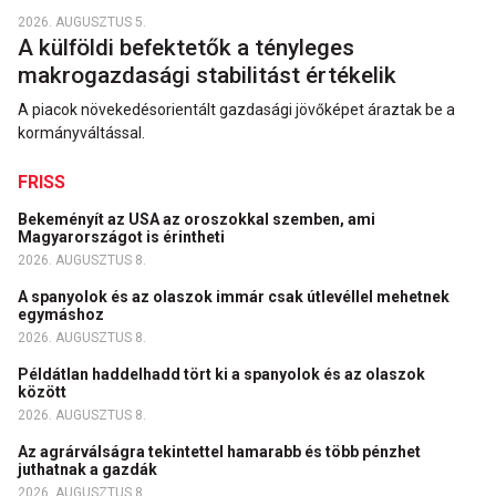
2026. AUGUSZTUS 5.
A külföldi befektetők a tényleges
makrogazdasági stabilitást értékelik
A piacok növekedésorientált gazdasági jövőképet áraztak be a
kormányváltással.
FRISS
Bekeményít az USA az oroszokkal szemben, ami
Magyarországot is érintheti
2026. AUGUSZTUS 8.
A spanyolok és az olaszok immár csak útlevéllel mehetnek
egymáshoz
2026. AUGUSZTUS 8.
Példátlan haddelhadd tört ki a spanyolok és az olaszok
között
2026. AUGUSZTUS 8.
Az agrárválságra tekintettel hamarabb és több pénzhet
juthatnak a gazdák
2026. AUGUSZTUS 8.