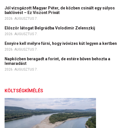
Jól vizsgázott Magyar Péter, de közben csinált egy súlyos
baklövést – Ez Viszont Privát
2026. AUGUSZTUS 7.
Először látogat Belgrádba Volodimir Zelenszkij
2026. AUGUSZTUS 7.
Ennyire kell mélyre fúrni, hogy ivóvizes kút legyen a kertben
2026. AUGUSZTUS 7.
Napközben beragadt a forint, de estére bőven behozta a
lemaradást
2026. AUGUSZTUS 7.
KÖLTSÉGKÍMÉLÉS