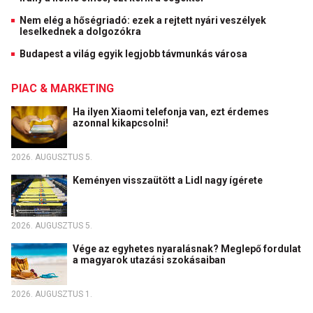
Nem elég a hőségriadó: ezek a rejtett nyári veszélyek
leselkednek a dolgozókra
Budapest a világ egyik legjobb távmunkás városa
PIAC & MARKETING
Ha ilyen Xiaomi telefonja van, ezt érdemes
azonnal kikapcsolni!
2026. AUGUSZTUS 5.
Keményen visszaütött a Lidl nagy ígérete
2026. AUGUSZTUS 5.
Vége az egyhetes nyaralásnak? Meglepő fordulat
a magyarok utazási szokásaiban
2026. AUGUSZTUS 1.