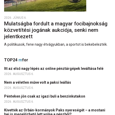
2026. JÚNIUS 6.
Mulatságba fordult a magyar focibajnokság
közvetítési jogának aukciója, senki nem
jelentkezett
A politikusok, fene nagy étvágyukban, a sportot is bekebelezték.
TOP24
m
for
Itt az első nagy lépés az online pénztárgépek leváltása felé
2026. AUGUSZTUS 6.
Nem a véletlen műve volt a paksi leállás
2026. AUGUSZTUS 6.
Pénteken jön csak az igazi buli a benzinkutakon
2026. AUGUSZTUS 6.
Kivették az Orbán-kormányok Paks nyereségét – a mostani
baj is megelőzhető lett volna a pénzből?