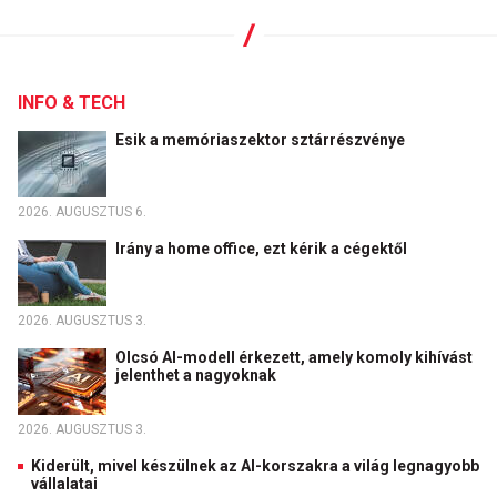
INFO & TECH
Esik a memóriaszektor sztárrészvénye
2026. AUGUSZTUS 6.
Irány a home office, ezt kérik a cégektől
2026. AUGUSZTUS 3.
Olcsó AI-modell érkezett, amely komoly kihívást
jelenthet a nagyoknak
2026. AUGUSZTUS 3.
Kiderült, mivel készülnek az AI-korszakra a világ legnagyobb
vállalatai