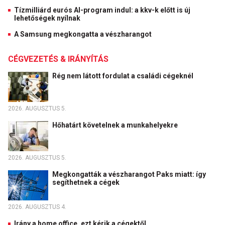
Tízmilliárd eurós AI-program indul: a kkv-k előtt is új
lehetőségek nyílnak
A Samsung megkongatta a vészharangot
CÉGVEZETÉS & IRÁNYÍTÁS
Rég nem látott fordulat a családi cégeknél
2026. AUGUSZTUS 5.
Hőhatárt követelnek a munkahelyekre
2026. AUGUSZTUS 5.
Megkongatták a vészharangot Paks miatt: így
segíthetnek a cégek
2026. AUGUSZTUS 4.
Irány a home office, ezt kérik a cégektől