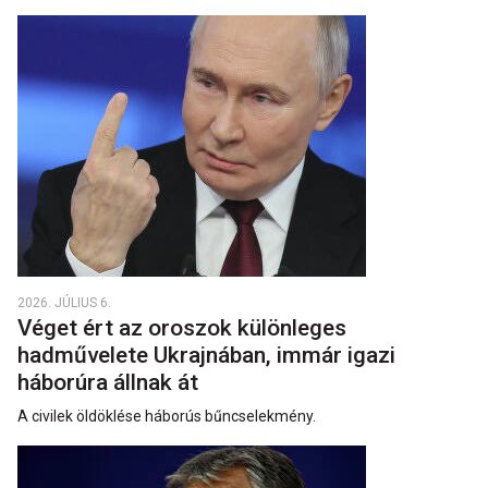
2026. JÚLIUS 6.
Véget ért az oroszok különleges
hadművelete Ukrajnában, immár igazi
háborúra állnak át
A civilek öldöklése háborús bűncselekmény.