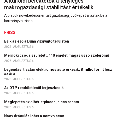
A külföldi befektetők a tényleges
makrogazdasági stabilitást értékelik
A piacok növekedésorientált gazdasági jövőképet áraztak be a
kormányváltással.
FRISS
Esik az eső a Duna vízgyűjtő területén
2026. AUGUSZTUS 6.
Mérnöki csoda született, 110 emelet magas úszó szélerőmű
2026. AUGUSZTUS 6.
Legendás, tisztán elektromos autó érkezik, 8 millió forint lesz
az ára
2026. AUGUSZTUS 6.
Az OTP rendületlenül terjeszkedik
2026. AUGUSZTUS 6.
Meglepetés az albérletpiacon, nincs roham
2026. AUGUSZTUS 6.
Nagy drágulás jöhet a pontypiacon