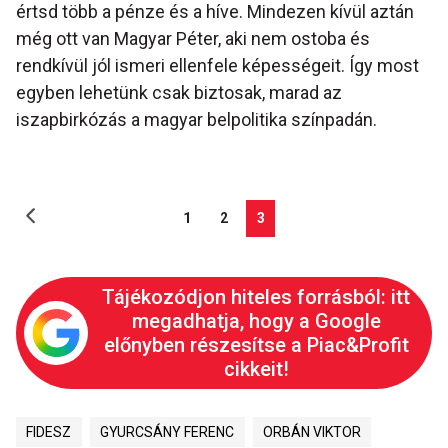
értsd több a pénze és a híve. Mindezen kívül aztán
még ott van Magyar Péter, aki nem ostoba és
rendkívül jól ismeri ellenfele képességeit. Így most
egyben lehetünk csak biztosak, marad az
iszapbirkózás a magyar belpolitika színpadán.
1
2
3
Tájékozódjon hiteles forrásból: itt
megadhatja, hogy a Google
előnyben részesítse a Piac&Profit
cikkeit!
FIDESZ
GYURCSÁNY FERENC
ORBÁN VIKTOR