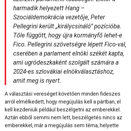
harmadik helyezett Hang –
Szociáldemokrácia vezetője, Peter
Pellegrini került „királycsináló” pozícióba.
Tőle függött, hogy újra kormányfő lehet-e
Fico. Pellegrini szövetségre lépett Fico-val,
cserében a parlament elnöki székét kapta,
ami ugródeszkaként szolgált számára a
2024-es szlovákiai elnökválasztáshoz,
amit meg is nyert.
A választási vereséget követően minden fideszes
arról elmélkedett, hogy megújulás kell a pártban, el
kell kezdeniük például beszélgetni az emberekkel.
Aztán ebből semmi nem lett, beszélgetés nincs az
emberekkel, már a megújulás sem téma, helyette