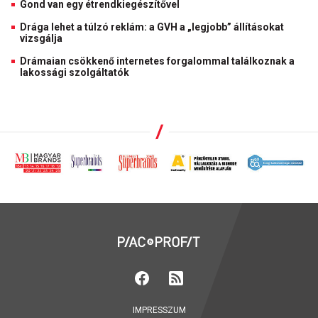
Gond van egy étrendkiegészítővel
Drága lehet a túlzó reklám: a GVH a „legjobb” állításokat
vizsgálja
Drámaian csökkenő internetes forgalommal találkoznak a
lakossági szolgáltatók
IMPRESSZUM