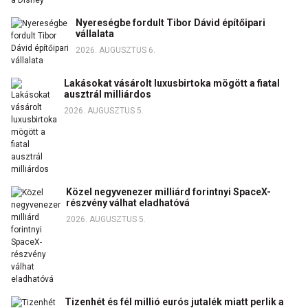
Nyereségbe fordult Tibor Dávid építőipari
vállalata
2026. AUGUSZTUS 6.
Lakásokat vásárolt luxusbirtoka mögött a fiatal
ausztrál milliárdos
2026. AUGUSZTUS 5.
Közel negyvenezer milliárd forintnyi SpaceX-
részvény válhat eladhatóvá
2026. AUGUSZTUS 5.
Tizenhét és fél millió eurós jutalék miatt perlik a