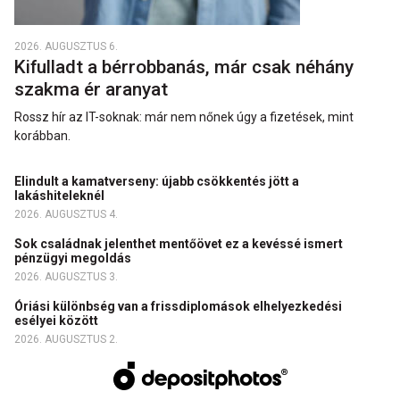
2026. AUGUSZTUS 6.
Kifulladt a bérrobbanás, már csak néhány
szakma ér aranyat
Rossz hír az IT-soknak: már nem nőnek úgy a fizetések, mint
korábban.
Elindult a kamatverseny: újabb csökkentés jött a
lakáshiteleknél
2026. AUGUSZTUS 4.
Sok családnak jelenthet mentőövet ez a kevéssé ismert
pénzügyi megoldás
2026. AUGUSZTUS 3.
Óriási különbség van a frissdiplomások elhelyezkedési
esélyei között
2026. AUGUSZTUS 2.