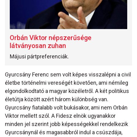
Orbán Viktor népszerűsége
látványosan zuhan
Májusi pártpreferenciák.
Gyurcsány Ferenc sem volt képes visszalépni a civil
életbe történelmi vereségét követően, ami némileg
elgondolkodtató a magyar közéletről. A két politikus
életútja között azért három különbség van.
Gyurcsány fiatalabb volt bukásakor, ami nem Orbán
Viktor mellett szól. A Fidesz elnök ugyanakkor
minden jel szerint jobb képességekkel rendelkezik
Gyurcsánynál és magasabbról indul a csúszdája,