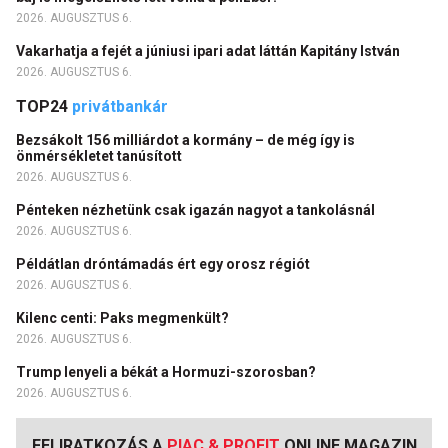
2026. AUGUSZTUS 6.
Vakarhatja a fejét a júniusi ipari adat láttán Kapitány István
2026. AUGUSZTUS 6.
TOP24
privátbankár
Bezsákolt 156 milliárdot a kormány – de még így is
önmérsékletet tanúsított
2026. AUGUSZTUS 6.
Pénteken nézhetünk csak igazán nagyot a tankolásnál
2026. AUGUSZTUS 6.
Példátlan dróntámadás ért egy orosz régiót
2026. AUGUSZTUS 6.
Kilenc centi: Paks megmenkült?
2026. AUGUSZTUS 6.
Trump lenyeli a békát a Hormuzi-szorosban?
2026. AUGUSZTUS 6.
FELIRATKOZÁS A
PIAC & PROFIT
ONLINE MAGAZIN