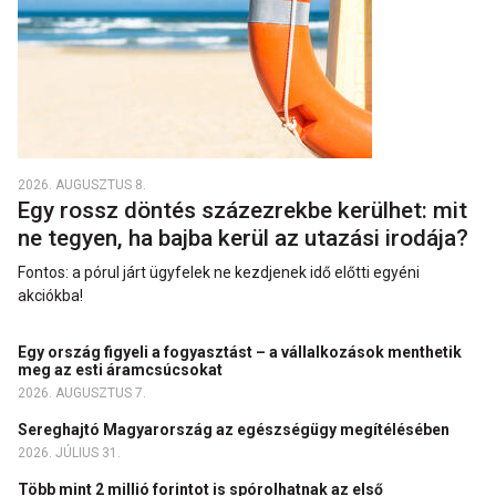
2026. AUGUSZTUS 8.
Egy rossz döntés százezrekbe kerülhet: mit
ne tegyen, ha bajba kerül az utazási irodája?
Fontos: a pórul járt ügyfelek ne kezdjenek idő előtti egyéni
akciókba!
Egy ország figyeli a fogyasztást – a vállalkozások menthetik
meg az esti áramcsúcsokat
2026. AUGUSZTUS 7.
Sereghajtó Magyarország az egészségügy megítélésében
2026. JÚLIUS 31.
Több mint 2 millió forintot is spórolhatnak az első