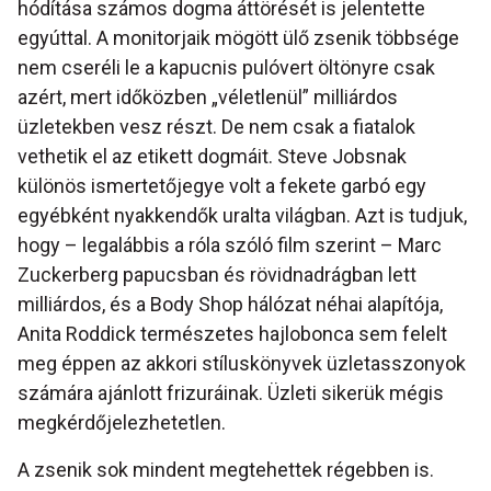
hódítása számos dogma áttörését is jelentette
egyúttal. A monitorjaik mögött ülő zsenik többsége
nem cseréli le a kapucnis pulóvert öltönyre csak
azért, mert időközben „véletlenül” milliárdos
üzletekben vesz részt. De nem csak a fiatalok
vethetik el az etikett dogmáit. Steve Jobsnak
különös ismertetőjegye volt a fekete garbó egy
egyébként nyakkendők uralta világban. Azt is tudjuk,
hogy – legalábbis a róla szóló film szerint – Marc
Zuckerberg papucsban és rövidnadrágban lett
milliárdos, és a Body Shop hálózat néhai alapítója,
Anita Roddick természetes hajlobonca sem felelt
meg éppen az akkori stíluskönyvek üzletasszonyok
számára ajánlott frizuráinak. Üzleti sikerük mégis
megkérdőjelezhetetlen.
A zsenik sok mindent megtehettek régebben is.