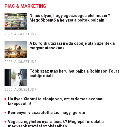
PIAC & MARKETING
Nincs olyan, hogy egészséges élelmiszer?
Megdöbbentő a helyzet a boltok polcain
2026. AUGUSZTUS 7.
A külföldi utazási iroda csődje után üzentek a
magyar utasoknak
2026. AUGUSZTUS 7.
Több száz utas kerülhet bajba a Robinson Tours
csődje miatt
2026. AUGUSZTUS 7.
Ha ilyen Xiaomi telefonja van, ezt érdemes azonnal
kikapcsolni!
Keményen visszaütött a Lidl nagy ígérete
Vége az egyhetes nyaralásnak? Meglepő fordulat a
magyarok utazási szokásaiban