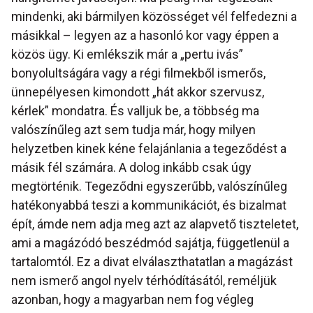
mindenki, aki bármilyen közösséget vél felfedezni a
másikkal – legyen az a hasonló kor vagy éppen a
közös ügy. Ki emlékszik már a „pertu ivás”
bonyolultságára vagy a régi filmekből ismerős,
ünnepélyesen kimondott „hát akkor szervusz,
kérlek” mondatra. És valljuk be, a többség ma
valószínűleg azt sem tudja már, hogy milyen
helyzetben kinek kéne felajánlania a tegeződést a
másik fél számára. A dolog inkább csak úgy
megtörténik. Tegeződni egyszerűbb, valószínűleg
hatékonyabbá teszi a kommunikációt, és bizalmat
épít, ámde nem adja meg azt az alapvető tiszteletet,
ami a magázódó beszédmód sajátja, függetlenül a
tartalomtól. Ez a divat elválaszthatatlan a magázást
nem ismerő angol nyelv térhódításától, reméljük
azonban, hogy a magyarban nem fog végleg