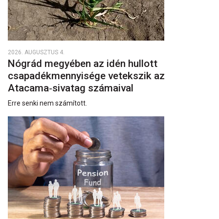
2026. AUGUSZTUS 4.
Nógrád megyében az idén hullott
csapadékmennyisége vetekszik az
Atacama‑sivatag számaival
Erre senki nem számított.