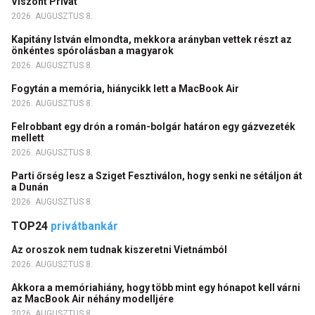
Viszont Privát
2026. AUGUSZTUS 8.
Kapitány István elmondta, mekkora arányban vettek részt az
önkéntes spórolásban a magyarok
2026. AUGUSZTUS 8.
Fogytán a memória, hiánycikk lett a MacBook Air
2026. AUGUSZTUS 8.
Felrobbant egy drón a román-bolgár határon egy gázvezeték
mellett
2026. AUGUSZTUS 8.
Parti őrség lesz a Sziget Fesztiválon, hogy senki ne sétáljon át
a Dunán
2026. AUGUSZTUS 8.
TOP24
privátbankár
Az oroszok nem tudnak kiszeretni Vietnámból
2026. AUGUSZTUS 8.
Akkora a memóriahiány, hogy több mint egy hónapot kell várni
az MacBook Air néhány modelljére
2026. AUGUSZTUS 8.