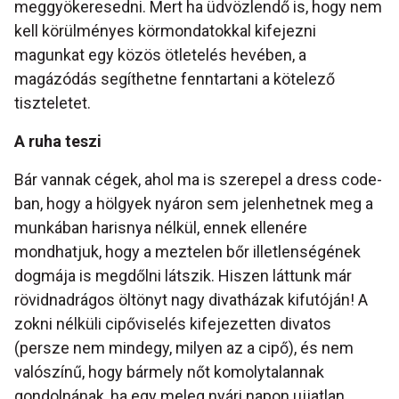
meggyökeresedni. Mert ha üdvözlendő is, hogy nem
kell körülményes körmondatokkal kifejezni
magunkat egy közös ötletelés hevében, a
magázódás segíthetne fenntartani a kötelező
tiszteletet.
A ruha teszi
Bár vannak cégek, ahol ma is szerepel a dress code-
ban, hogy a hölgyek nyáron sem jelenhetnek meg a
munkában harisnya nélkül, ennek ellenére
mondhatjuk, hogy a meztelen bőr illetlenségének
dogmája is megdőlni látszik. Hiszen láttunk már
rövidnadrágos öltönyt nagy divatházak kifutóján! A
zokni nélküli cipőviselés kifejezetten divatos
(persze nem mindegy, milyen az a cipő), és nem
valószínű, hogy bármely nőt komolytalannak
gondolnának, ha egy meleg nyári napon ujjatlan