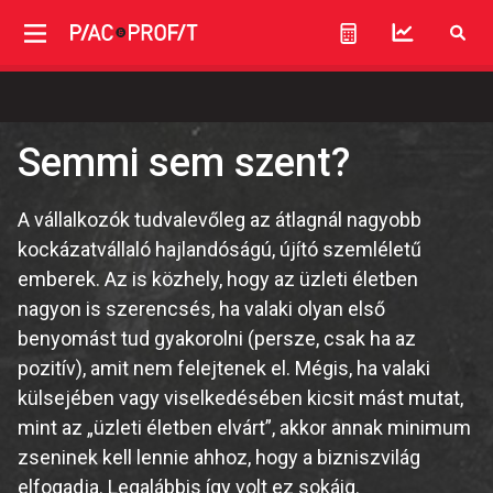
Semmi sem szent?
A vállalkozók tudvalevőleg az átlagnál nagyobb
kockázatvállaló hajlandóságú, újító szemléletű
emberek. Az is közhely, hogy az üzleti életben
nagyon is szerencsés, ha valaki olyan első
benyomást tud gyakorolni (persze, csak ha az
pozitív), amit nem felejtenek el. Mégis, ha valaki
külsejében vagy viselkedésében kicsit mást mutat,
mint az „üzleti életben elvárt”, akkor annak minimum
zseninek kell lennie ahhoz, hogy a bizniszvilág
elfogadja. Legalábbis így volt ez sokáig.