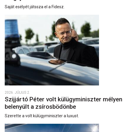
Saját esélyét játssza el a Fidesz.
2026. JÚLIUS 2.
Szijjártó Péter volt külügyminiszter mélyen
belenyúlt a zsírosbödönbe
Szerette a volt külügyminiszter a luxust.