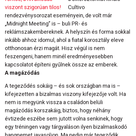
viszont szigorúan tilos!
Cultivo
rendezvénysorozat eseményein, de volt már
„Midnight Meeting” is – buli PR- és
reklámszakembereknek. A helyszín és forma sokkal
inkább ahhoz idomul, ahol a fiatal korosztály eleve
otthonosan érzi magát. Hisz végül is nem
feszengeni, hanem minél eredményesebben
kapcsolatot építeni gyűlnek össze az emberek.
A magázódás
A tegeződés sokáig – és sok országban ma is –
kifejezetten a bizalmas viszony kifejezője volt. Ha
nem is megyünk vissza a családon belüli
magázódás korszakáig, biztos, hogy néhány
évtizede eszébe sem jutott volna senkinek, hogy
egy tréningen vagy tárgyaláson ilyen bizalmaskodó
hangnemet javasoljon. Ma pedig már tegeződik