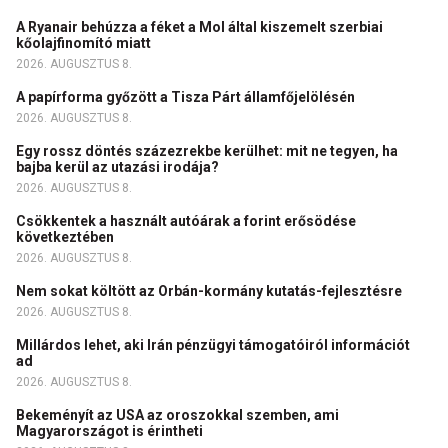
A Ryanair behúzza a féket a Mol által kiszemelt szerbiai
kőolajfinomító miatt
2026. AUGUSZTUS 8.
A papírforma győzött a Tisza Párt államfőjelölésén
2026. AUGUSZTUS 8.
Egy rossz döntés százezrekbe kerülhet: mit ne tegyen, ha
bajba kerül az utazási irodája?
2026. AUGUSZTUS 8.
Csökkentek a használt autóárak a forint erősödése
következtében
2026. AUGUSZTUS 8.
Nem sokat költött az Orbán-kormány kutatás-fejlesztésre
2026. AUGUSZTUS 8.
Millárdos lehet, aki Irán pénzügyi támogatóiról információt
ad
2026. AUGUSZTUS 8.
Bekeményít az USA az oroszokkal szemben, ami
Magyarországot is érintheti