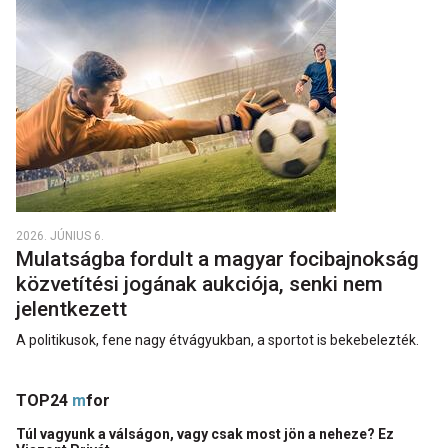
2026. JÚNIUS 6.
Mulatságba fordult a magyar focibajnokság
közvetítési jogának aukciója, senki nem
jelentkezett
A politikusok, fene nagy étvágyukban, a sportot is bekebelezték.
TOP24
m
for
Túl vagyunk a válságon, vagy csak most jön a neheze? Ez