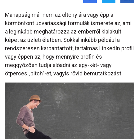
Manapság már nem az öltöny ára vagy épp a
körmönfont udvariassági formulák ismerete az, ami
a leginkább meghatározza az emberről kialakult
képet az üzleti életben. Sokkal inkább például a
rendszeresen karbantartott, tartalmas LinkedIn profil
vagy éppen az, hogy mennyire profin és
meggyőzően tudja előadni az egy-két- vagy
ötperces „pitch”-et, vagyis rövid bemutatkozást.