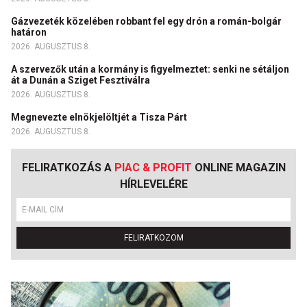
Gázvezeték közelében robbant fel egy drón a román-bolgár
határon
2026. AUGUSZTUS 8.
A szervezők után a kormány is figyelmeztet: senki ne sétáljon
át a Dunán a Sziget Fesztiválra
2026. AUGUSZTUS 8.
Megnevezte elnökjelöltjét a Tisza Párt
2026. AUGUSZTUS 8.
FELIRATKOZÁS A
PIAC & PROFIT
ONLINE MAGAZIN
HÍRLEVELÉRE
FELIRATKOZOM