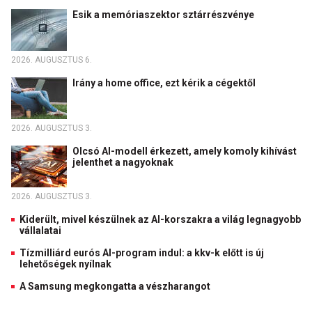
Esik a memóriaszektor sztárrészvénye
2026. AUGUSZTUS 6.
Irány a home office, ezt kérik a cégektől
2026. AUGUSZTUS 3.
Olcsó AI-modell érkezett, amely komoly kihívást
jelenthet a nagyoknak
2026. AUGUSZTUS 3.
Kiderült, mivel készülnek az AI-korszakra a világ legnagyobb
vállalatai
Tízmilliárd eurós AI-program indul: a kkv-k előtt is új
lehetőségek nyílnak
A Samsung megkongatta a vészharangot