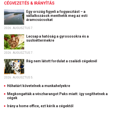
CÉGVEZETÉS & IRÁNYÍTÁS
Egy ország figyeli a fogyasztást – a
vállalkozások menthetik meg az esti
áramcsúcsokat
2026. AUGUSZTUS 7.
Lecsap a hatóság a gyrososokra és a
sushiéttermekre
2026. AUGUSZTUS 7.
Rég nem látott fordulat a családi cégeknél
2026. AUGUSZTUS 5.
Hőhatárt követelnek a munkahelyekre
Megkongatták a vészharangot Paks miatt: így segíthetnek a
cégek
Irány a home office, ezt kérik a cégektől