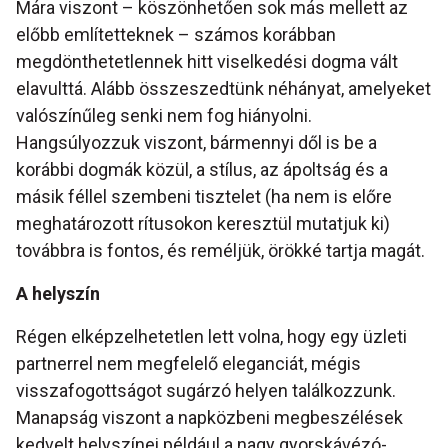
Mára viszont – köszönhetően sok más mellett az
előbb említetteknek – számos korábban
megdönthetetlennek hitt viselkedési dogma vált
elavulttá. Alább összeszedtünk néhányat, amelyeket
valószínűleg senki nem fog hiányolni.
Hangsúlyozzuk viszont, bármennyi dől is be a
korábbi dogmák közül, a stílus, az ápoltság és a
másik féllel szembeni tisztelet (ha nem is előre
meghatározott rítusokon keresztül mutatjuk ki)
továbbra is fontos, és reméljük, örökké tartja magát.
A helyszín
Régen elképzelhetetlen lett volna, hogy egy üzleti
partnerrel nem megfelelő eleganciát, mégis
visszafogottságot sugárzó helyen találkozzunk.
Manapság viszont a napközbeni megbeszélések
kedvelt helyszínei például a nagy gyorskávézó-