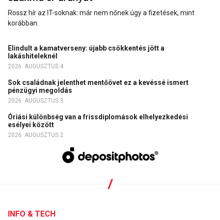
Rossz hír az IT-soknak: már nem nőnek úgy a fizetések, mint
korábban.
Elindult a kamatverseny: újabb csökkentés jött a
lakáshiteleknél
2026. AUGUSZTUS 4.
Sok családnak jelenthet mentőövet ez a kevéssé ismert
pénzügyi megoldás
2026. AUGUSZTUS 3.
Óriási különbség van a frissdiplomások elhelyezkedési
esélyei között
2026. AUGUSZTUS 2.
INFO & TECH