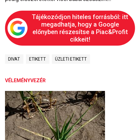
Tájékozódjon hiteles forrásból: itt
megadhatja, hogy a Google
előnyben részesítse a Piac&Profit
cikkeit!
DIVAT
ETIKETT
ÜZLETI ETIKETT
VÉLEMÉNYVEZÉR