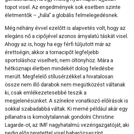
topot visel. Az engedmények sok esetben szinte
életmentők – „hála” a globális felmelegedésnek.
Még néhány évvel ezelőtt is alapvetés volt, hogy az
elegáns nő a cipőjével azonos árnyalatú táskát visel.
Ahogy az is, hogy ha egy férfi túljutott már az
érettségin, akkor a tornacipőt legfeljebb
sportoláshoz viselheti, nem öltönyhöz. Mára a
hétköznapi életben mindekét dolog feledésbe
merült. Megfelelő stílusérzékkel a hivatalosan
össze nem illő darabok nem megütközést váltanak
ki, csak emlékezetesebbé teszik a
megjelenésünket. A színekre vonatkozó előírások is
sokkal szabadabbá váltak. Ki merné például akár egy
pillanatra is komolytalannak gondolni Christine
Lagarde-ot, az IMF nagyhatalmú vezérigazgatóját, aki
pedig előszeretettel visel babarózsaszínt…