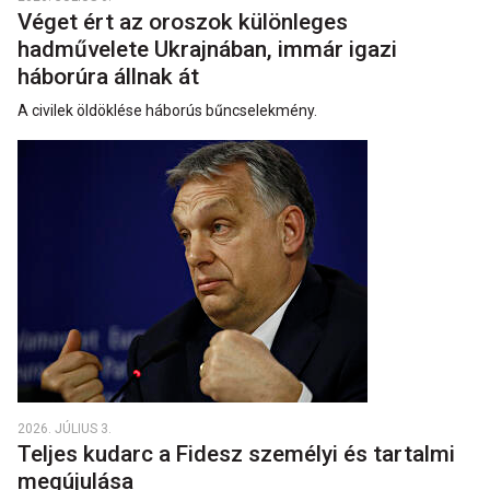
Véget ért az oroszok különleges
hadművelete Ukrajnában, immár igazi
háborúra állnak át
A civilek öldöklése háborús bűncselekmény.
2026. JÚLIUS 3.
Teljes kudarc a Fidesz személyi és tartalmi
megújulása