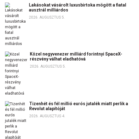
Lakásokat vásárolt luxusbirtoka mögött a fiatal
ausztrál milliárdos
2026. AUGUSZTUS 5.
Közel negyvenezer milliárd forintnyi SpaceX-
részvény válhat eladhatóvá
2026. AUGUSZTUS 5.
Tizenhét és fél millió eurós jutalék miatt perlik a
Revolut alapítóját
2026. AUGUSZTUS 4.