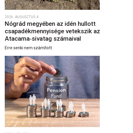
2026. AUGUSZTUS 4.
Nógrád megyében az idén hullott
csapadékmennyisége vetekszik az
Atacama‑sivatag számaival
Erre senki nem számított.