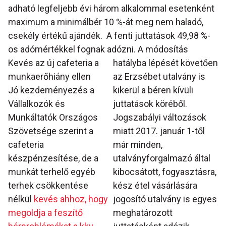
adható legfeljebb évi három alkalommal esetenként
maximum a minimálbér 10 %-át meg nem haladó,
csekély értékű ajándék. A fenti juttatások 49,98 %-
os adómértékkel fognak adózni.
A módosítás
Kevés az új cafeteria a
hatályba lépését követően
munkaerőhiány ellen
az Erzsébet utalvány is
Jó kezdeményezés a
kikerül a béren kívüli
Vállalkozók és
juttatások köréből.
Munkáltatók Országos
Jogszabályi változások
Szövetsége szerint a
miatt 2017. január 1-től
cafeteria
már minden,
készpénzesítése, de a
utalványforgalmazó által
munkát terhelő egyéb
kibocsátott, fogyasztásra,
terhek csökkentése
kész étel vásárlására
nélkül
kevés ahhoz, hogy
jogosító utalvány is egyes
megoldja a feszítő
meghatározott