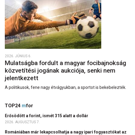
2026. JÚNIUS 6.
Mulatságba fordult a magyar focibajnokság
közvetítési jogának aukciója, senki nem
jelentkezett
A politikusok, fene nagy étvágyukban, a sportot is bekebelezték.
TOP24
m
for
Erősödött a forint, ismét 315 alatt a dollár
2026. AUGUSZTUS 7.
Romániában már lekapcsolhatja a nagy ipari fogyasztókat az