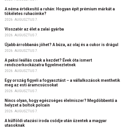
A néma értékesítő a ruhán: Hogyan épít prémium márkát a
tökéletes ruhacímke?
2026. AUGUSZTUS 7.
Visszatér az élet a zalai gyárba
2026. AUGUSZTUS 7.
Újabb árrobbanás jöhet? A búza, az olaj és a cukor is drágul
2026. AUGUSZTUS 7.
A paksi leállás csak a kezdet? Évek óta ismert
rendszerkockázatra figyelmeztetnek
2026. AUGUSZTUS 7.
Egy ország figyeli a fogyasztást – a vállalkozások menthetik
meg az esti áramcsúcsokat
2026. AUGUSZTUS 7.
Nincs olyan, hogy egészséges élelmiszer? Megdöbbentő a
helyzet a boltok polcain
2026. AUGUSZTUS 7.
A külföldi utazási iroda csődje után üzentek a magyar
utasoknak