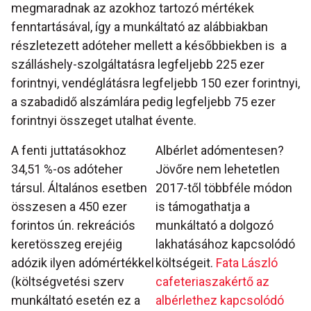
megmaradnak az azokhoz tartozó mértékek
fenntartásával, így a munkáltató az alábbiakban
részletezett adóteher mellett a későbbiekben is a
szálláshely-szolgáltatásra legfeljebb 225 ezer
forintnyi, vendéglátásra legfeljebb 150 ezer forintnyi,
a szabadidő alszámlára pedig legfeljebb 75 ezer
forintnyi összeget utalhat évente.
A fenti juttatásokhoz
Albérlet adómentesen?
34,51 %-os adóteher
Jövőre nem lehetetlen
társul. Általános esetben
2017-től többféle módon
összesen a 450 ezer
is támogathatja a
forintos ún. rekreációs
munkáltató a dolgozó
keretösszeg erejéig
lakhatásához kapcsolódó
adózik ilyen adómértékkel
költségeit.
Fata László
(költségvetési szerv
cafeteriaszakértő az
munkáltató esetén ez a
albérlethez kapcsolódó