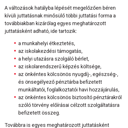
A változások hatályba lépését megelőzően béren
kívüli juttatásnak minősülő többi juttatási forma a
továbbiakban kizárólag egyes meghatározott
juttatásként adható, ide tartozik:
a munkahelyi étkeztetés,
az iskolakezdési támogatás,
a helyi utazásra szolgáló bérlet,
az iskolarendszerű képzés költsége,
az önkéntes kölcsönös nyugdíj-, egészség-,
és önsegélyező pénztárba befizetett
munkáltatói, foglalkoztatói havi hozzájárulás,
az önkéntes kölcsönös biztosító pénztárakról
szóló törvény előírásai célzott szolgáltatásra
befizetett összeg.
Továbbra is egyes meghatározott juttatásként