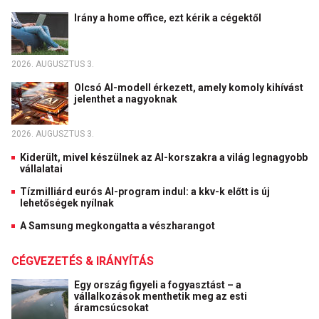
Irány a home office, ezt kérik a cégektől
2026. AUGUSZTUS 3.
Olcsó AI-modell érkezett, amely komoly kihívást
jelenthet a nagyoknak
2026. AUGUSZTUS 3.
Kiderült, mivel készülnek az AI-korszakra a világ legnagyobb
vállalatai
Tízmilliárd eurós AI-program indul: a kkv-k előtt is új
lehetőségek nyílnak
A Samsung megkongatta a vészharangot
CÉGVEZETÉS & IRÁNYÍTÁS
Egy ország figyeli a fogyasztást – a
vállalkozások menthetik meg az esti
áramcsúcsokat