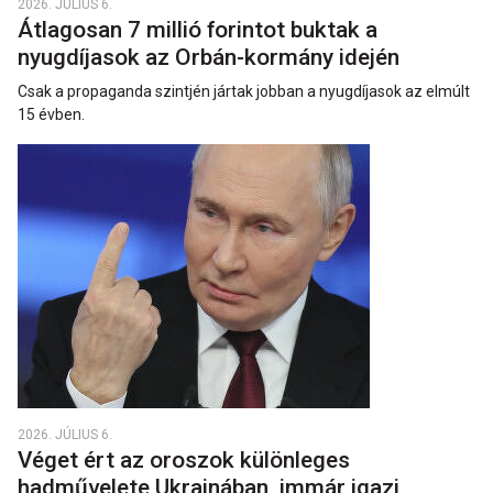
2026. JÚLIUS 6.
Átlagosan 7 millió forintot buktak a
nyugdíjasok az Orbán-kormány idején
Csak a propaganda szintjén jártak jobban a nyugdíjasok az elmúlt
15 évben.
2026. JÚLIUS 6.
Véget ért az oroszok különleges
hadművelete Ukrajnában, immár igazi