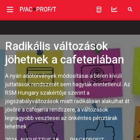
Radikális változások
jöhetnek a cafeteriában
A nyári adótörvények módosításai a béren kívüli
juttatások rendszerét sem hagyták érintetlenül. Az
RSM Hungary szakértője szerint a
jogszabályváltozások miatt radikálisan alakulhat át
jövőre a cafeteria rendszere, a változások
legnagyobb vesztesei az önkéntes pénztárak
lehetnek.
2016. AUGUSZTUS 18.
PIAC&PROFIT