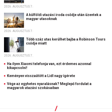
2026. AUGUSZTUS 7.
A külföldi utazási iroda csődje után üzentek a
magyar utasoknak
2026. AUGUSZTUS 7.
Több száz utas kerülhet bajba a Robinson Tours
csődje miatt
2026. AUGUSZTUS 7.
Ha ilyen Xiaomi telefonja van, ezt érdemes azonnal
kikapcsolni!
Keményen visszaütött a Lidl nagy ígérete
Vége az egyhetes nyaralásnak? Meglepő fordulat a
magyarok utazási szokásaiban