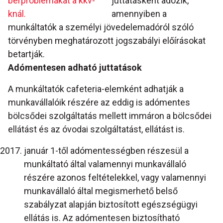
bérproblémákat a kkv-
juttatásként adózik,
knál.
amennyiben a
munkáltatók a személyi jövedelemadóról szóló
törvényben meghatározott jogszabályi előírásokat
betartják.
Adómentesen adható juttatások
A munkáltatók cafeteria-elemként adhatják a
munkavállalóik részére az eddig is adómentes
bölcsődei szolgáltatás mellett immáron a bölcsődei
ellátást és az óvodai szolgáltatást, ellátást is.
január 1-től adómentességben részesül a
munkáltató által valamennyi munkavállaló
részére azonos feltételekkel, vagy valamennyi
munkavállaló által megismerhető belső
szabályzat alapján biztosított egészségügyi
ellátás is. Az adómentesen biztosítható