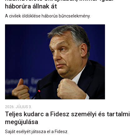
háborúra állnak át
A civilek öldöklése háborús bűncselekmény.
2026. JÚLIUS 3.
Teljes kudarc a Fidesz személyi és tartalmi
megújulása
Saját esélyét játssza el a Fidesz.