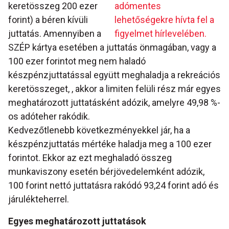
keretösszeg 200 ezer
adómentes
forint) a béren kívüli
lehetőségekre hívta fel a
juttatás. Amennyiben a
figyelmet hírlevelében.
SZÉP kártya esetében a juttatás önmagában, vagy a
100 ezer forintot meg nem haladó
készpénzjuttatással együtt meghaladja a rekreációs
keretösszeget, , akkor a limiten felüli rész már egyes
meghatározott juttatásként adózik, amelyre 49,98 %-
os adóteher rakódik.
Kedvezőtlenebb következményekkel jár, ha a
készpénzjuttatás mértéke haladja meg a 100 ezer
forintot. Ekkor az ezt meghaladó összeg
munkaviszony esetén bérjövedelemként adózik,
100 forint nettó juttatásra rakódó 93,24 forint adó és
járulékteherrel.
Egyes meghatározott juttatások