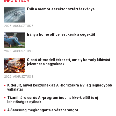
INFO & TECH
Esik a memóriaszektor sztárrészvénye
2026. AUGUSZTUS 6.
Irány a home office, ezt kérik a cégektől
2026. AUGUSZTUS 3.
Olcsó AI-modell érkezett, amely komoly kihívást
jelenthet a nagyoknak
2026. AUGUSZTUS 3.
Kiderült, mivel készülnek az AI-korszakra a világ legnagyobb
vállalatai
Tízmilliárd eurós AI-program indul: a kkv-k előtt is új
lehetőségek nyílnak
A Samsung megkongatta a vészharangot