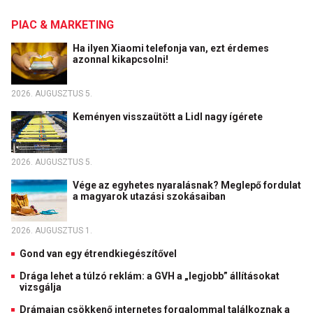
PIAC & MARKETING
Ha ilyen Xiaomi telefonja van, ezt érdemes
azonnal kikapcsolni!
2026. AUGUSZTUS 5.
Keményen visszaütött a Lidl nagy ígérete
2026. AUGUSZTUS 5.
Vége az egyhetes nyaralásnak? Meglepő fordulat
a magyarok utazási szokásaiban
2026. AUGUSZTUS 1.
Gond van egy étrendkiegészítővel
Drága lehet a túlzó reklám: a GVH a „legjobb” állításokat
vizsgálja
Drámaian csökkenő internetes forgalommal találkoznak a