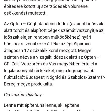
építésére kötött új szerződések volumene
csökkenést mutatott.
Az Opten – Cégfluktuációs Index (az adott időszak
alatt törölt és alapított cégek számát viszonyítja az
időszak elején rendben működőkéhez) nyári
hónapokra vonatkozó értéke az építőiparban
átlagosan 17 százalék körül mozgott. Megyei
szinten nézve a vizsgált időszak alatt az Opten –
CFI Zala, Veszprém és Vas megyékben érte el a
legalacsonyabb értékeket, míg a legmagasabb
fluktuációt Budapest, Nógrád és Szabolcs-Szatmár-
Bereg megye produkálta.
Címlapkép: Pixabay
Lenne mit építeni, ha lenne, aki építene