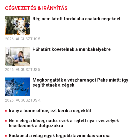
CÉGVEZETÉS & IRÁNYÍTÁS
Rég nem látott fordulat a családi cégeknél
2026. AUGUSZTUS 5.
Hőhatárt követelnek a munkahelyekre
2026. AUGUSZTUS 5.
Megkongatták a vészharangot Paks miatt: így
segíthetnek a cégek
2026. AUGUSZTUS 4.
Irány a home office, ezt kérik a cégektől
Nem elég a hőségriadó: ezek a rejtett nyári veszélyek
leselkednek a dolgozókra
Budapest a világ egyik legjobb távmunkás városa