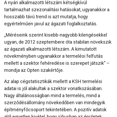
A nyári alkalmazotti létszám kétségkívül
tartalmazhat szezonalitási hatásokat, ugyanakkor a
hosszabb távú trend is azt mutatja, hogy
egyértelműen javul az ágazati foglalkoztatás.
„Méréseink szerint kisebb-nagyobb kilengésekkel
ugyan, de 2012 szeptembere óta stabilan növekszik
az ágazati alkalmazotti létszám. A kimutatott
növekményben ugyanakkor a termelési felfutás
mellett a szektor fehéredése is szerepet játszik” –
mondja az Opten szakértője.
Az alap cégstatisztikák mellett a KSH termelési
adatai is jól alakultak a szektor vonatkozásában.
Nagy általánosságban mind a termelés, mind a
szerződésállomány növekedőben van mindegyik
építményfőcsoport tekintetében. A pozitív adatok
alól egyetlen kivétel, hogy júliusban az épületek