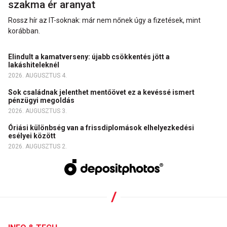
szakma ér aranyat
Rossz hír az IT-soknak: már nem nőnek úgy a fizetések, mint
korábban.
Elindult a kamatverseny: újabb csökkentés jött a
lakáshiteleknél
2026. AUGUSZTUS 4.
Sok családnak jelenthet mentőövet ez a kevéssé ismert
pénzügyi megoldás
2026. AUGUSZTUS 3.
Óriási különbség van a frissdiplomások elhelyezkedési
esélyei között
2026. AUGUSZTUS 2.