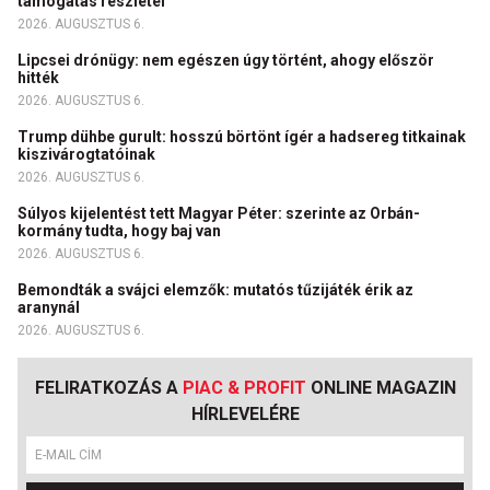
támogatás részletei
2026. AUGUSZTUS 6.
Lipcsei drónügy: nem egészen úgy történt, ahogy először
hitték
2026. AUGUSZTUS 6.
Trump dühbe gurult: hosszú börtönt ígér a hadsereg titkainak
kiszivárogtatóinak
2026. AUGUSZTUS 6.
Súlyos kijelentést tett Magyar Péter: szerinte az Orbán-
kormány tudta, hogy baj van
2026. AUGUSZTUS 6.
Bemondták a svájci elemzők: mutatós tűzijáték érik az
aranynál
2026. AUGUSZTUS 6.
FELIRATKOZÁS A
PIAC & PROFIT
ONLINE MAGAZIN
HÍRLEVELÉRE