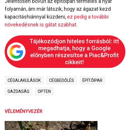
Jelentősen bővült az építőipari termelés a nyár
folyamán, ám már látszik, hogy az ágazat kezd
kapacitáshiánnyal küzdeni,
ez pedig a további
növekedésnek is gátat szabhat.
Tájékozódjon hiteles forrásból: itt
megadhatja, hogy a Google
előnyben részesítse a Piac&Profit
cikkeit!
CÉGALAKULÁSOK
CÉGBEDŐLÉS
ÉPÍTŐIPAR
GAZDASÁG
OPTEN
VÉLEMÉNYVEZÉR