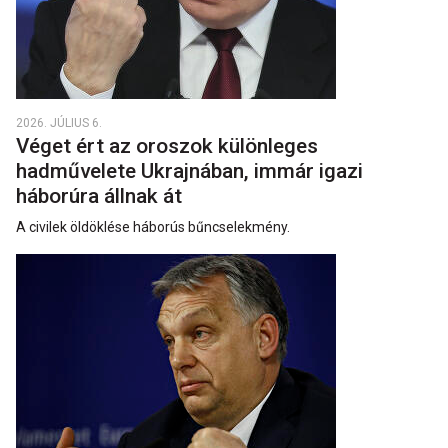
2026. JÚLIUS 6.
Véget ért az oroszok különleges
hadművelete Ukrajnában, immár igazi
háborúra állnak át
A civilek öldöklése háborús bűncselekmény.