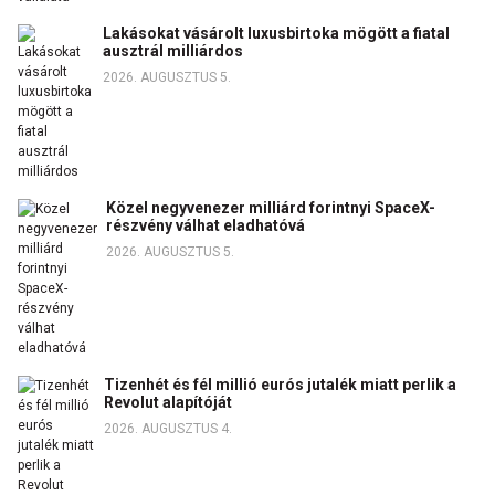
Lakásokat vásárolt luxusbirtoka mögött a fiatal
ausztrál milliárdos
2026. AUGUSZTUS 5.
Közel negyvenezer milliárd forintnyi SpaceX-
részvény válhat eladhatóvá
2026. AUGUSZTUS 5.
Tizenhét és fél millió eurós jutalék miatt perlik a
Revolut alapítóját
2026. AUGUSZTUS 4.