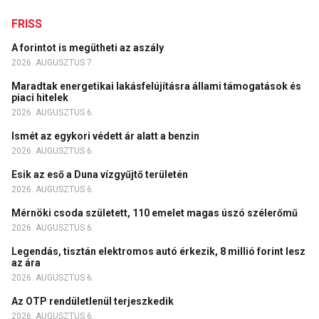
FRISS
A forintot is megütheti az aszály
2026. AUGUSZTUS 7.
Maradtak energetikai lakásfelújításra állami támogatások és
piaci hitelek
2026. AUGUSZTUS 6.
Ismét az egykori védett ár alatt a benzin
2026. AUGUSZTUS 6.
Esik az eső a Duna vízgyűjtő területén
2026. AUGUSZTUS 6.
Mérnöki csoda született, 110 emelet magas úszó szélerőmű
2026. AUGUSZTUS 6.
Legendás, tisztán elektromos autó érkezik, 8 millió forint lesz
az ára
2026. AUGUSZTUS 6.
Az OTP rendületlenül terjeszkedik
2026. AUGUSZTUS 6.