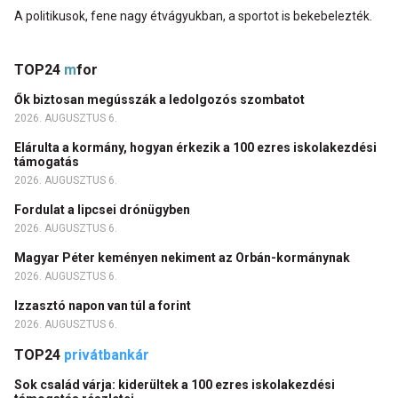
A politikusok, fene nagy étvágyukban, a sportot is bekebelezték.
TOP24
m
for
Ők biztosan megússzák a ledolgozós szombatot
2026. AUGUSZTUS 6.
Elárulta a kormány, hogyan érkezik a 100 ezres iskolakezdési
támogatás
2026. AUGUSZTUS 6.
Fordulat a lipcsei drónügyben
2026. AUGUSZTUS 6.
Magyar Péter keményen nekiment az Orbán-kormánynak
2026. AUGUSZTUS 6.
Izzasztó napon van túl a forint
2026. AUGUSZTUS 6.
TOP24
privátbankár
Sok család várja: kiderültek a 100 ezres iskolakezdési