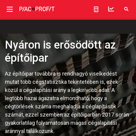
Nyáron is erősödött az
építőipar
Az építőipar továbbra is rendhagyó viselkedést
mutat több cégstatisztika tekintetében is, ezek
közül a cégalapítási arány a legkirívóbb adat. A
legtöbb hazai ágazatra elmondható, hogy a
cégtörlések száma meghaladja a céglapítások
számát, ezzel szemben az építőiparban 2017 során
gyakorlatilag folyamatosan magas cégalapítási
aránnyal találkozunk.