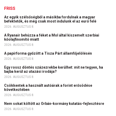
FRISS
Az egyik szélsőségből a másikba fordulnak a magyar
befektetők, és még csak most indulunk el az euró felé
2026. AUGUSZTUS 8.
A Ryanair behúzza a féket a Mol által kiszemelt szerbiai
kőolajfinomító miatt
2026. AUGUSZTUS 8.
A papírforma győzött a Tisza Párt államfőjelölésén
2026. AUGUSZTUS 8.
Egy rossz döntés százezrekbe kerülhet: mit ne tegyen, ha
bajba kerül az utazási irodája?
2026. AUGUSZTUS 8.
Csökkentek a használt autóárak a forint erősödése
következtében
2026. AUGUSZTUS 8.
Nem sokat költött az Orbán-kormány kutatás-fejlesztésre
2026. AUGUSZTUS 8.