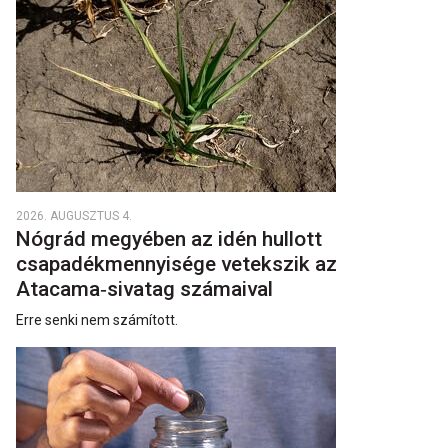
2026. AUGUSZTUS 4.
Nógrád megyében az idén hullott
csapadékmennyisége vetekszik az
Atacama‑sivatag számaival
Erre senki nem számított.