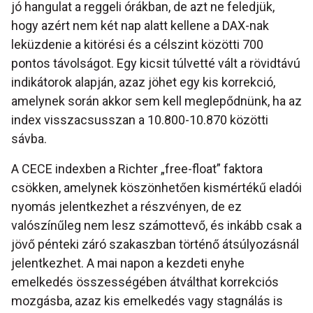
jó hangulat a reggeli órákban, de azt ne feledjük,
hogy azért nem két nap alatt kellene a DAX-nak
leküzdenie a kitörési és a célszint közötti 700
pontos távolságot. Egy kicsit túlvetté vált a rövidtávú
indikátorok alapján, azaz jöhet egy kis korrekció,
amelynek során akkor sem kell meglepődnünk, ha az
index visszacsusszan a 10.800-10.870 közötti
sávba.
A CECE indexben a Richter „free-float” faktora
csökken, amelynek köszönhetően kismértékű eladói
nyomás jelentkezhet a részvényen, de ez
valószínűleg nem lesz számottevő, és inkább csak a
jövő pénteki záró szakaszban történő átsúlyozásnál
jelentkezhet. A mai napon a kezdeti enyhe
emelkedés összességében átválthat korrekciós
mozgásba, azaz kis emelkedés vagy stagnálás is