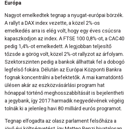
Európa
Nagyot emelkedtek tegnap a nyugat-európai börzék.
A rallyt a DAX index vezette, a közel 2%-os
emelkedés arra is elég volt, hogy egy éves csúcsra
kapaszkodjon az index. A FTSE 100 0,8%-ot, a CAC40
pedig 1,4%-ot emelkedett. A legjobban teljesítő
tőzsde a görög volt, közel 2%-ot rallyzot az árfolyam.
Szektorszinten pedig a bankok állhattak fel a dobogó
legfelső fokára. Délután az Európai Központi Bankra
fognak koncentrálni a befektetők. A mai kamatdöntő
ülésen akár az eszközvásárlási program hat
hónappal történő meghosszabbítását is bejelentheti
a jegybank, így 2017 harmadik negyedévének végéig
tolnák ki a jelenleg havi 80 milliárd eurós programot.
Tegnap elfogadta az olasz parlament felsőháza a
jövő évi költségvetést, így Matteo Renzi hivatalosan