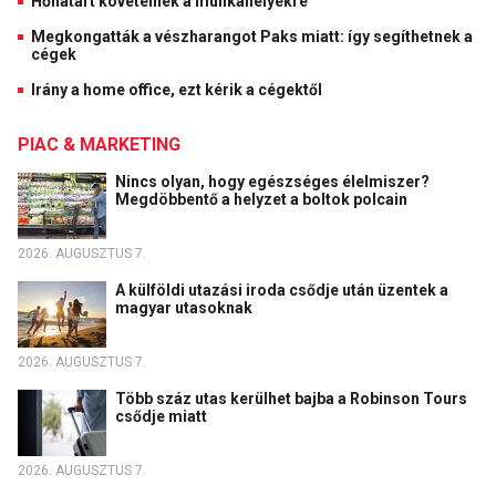
Hőhatárt követelnek a munkahelyekre
Megkongatták a vészharangot Paks miatt: így segíthetnek a
cégek
Irány a home office, ezt kérik a cégektől
PIAC & MARKETING
Nincs olyan, hogy egészséges élelmiszer?
Megdöbbentő a helyzet a boltok polcain
2026. AUGUSZTUS 7.
A külföldi utazási iroda csődje után üzentek a
magyar utasoknak
2026. AUGUSZTUS 7.
Több száz utas kerülhet bajba a Robinson Tours
csődje miatt
2026. AUGUSZTUS 7.