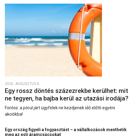
2026. AUGUSZTUS 8.
Egy rossz döntés százezrekbe kerülhet: mit
ne tegyen, ha bajba kerül az utazási irodája?
Fontos: a pórul járt ügyfelek ne kezdjenek idő előtti egyéni
akciókba!
Egy ország figyeli a fogyasztást – a vállalkozások menthetik
meg az esti áramcsúcsokat