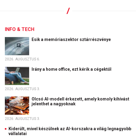
INFO & TECH
Esik a memóriaszektor sztárrészvénye
2026. AUGUSZTUS 6.
Irány a home office, ezt kérik a cégektől
2026. AUGUSZTUS 3.
Olcsó AI-modell érkezett, amely komoly kihívást
jelenthet a nagyoknak
2026. AUGUSZTUS 3.
Kiderült, mivel készülnek az AI-korszakra a világ legnagyobb
vállalatai