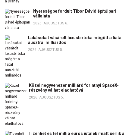
Nyereségbe fordult Tibor Dávid építőipari
vállalata
2026. AUGUSZTUS 6.
Lakásokat vásárolt luxusbirtoka mögött a fiatal
ausztrál milliárdos
2026. AUGUSZTUS 5.
Közel negyvenezer milliárd forintnyi SpaceX-
részvény válhat eladhatóvá
2026. AUGUSZTUS 5.
Tizenhét és fél millió eurós jutalék miatt perlik a