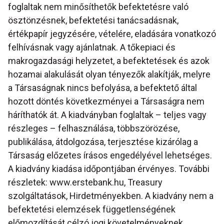
foglaltak nem minősíthetők befektetésre való
ösztönzésnek, befektetési tanácsadásnak,
értékpapír jegyzésére, vételére, eladására vonatkozó
felhívásnak vagy ajánlatnak. A tőkepiaci és
makrogazdasági helyzetet, a befektetések és azok
hozamai alakulását olyan tényezők alakítják, melyre
a Társaságnak nincs befolyása, a befektető által
hozott döntés következményei a Társaságra nem
háríthatók át. A kiadványban foglaltak – teljes vagy
részleges – felhasználása, többszörözése,
publikálása, átdolgozása, terjesztése kizárólag a
Társaság előzetes írásos engedélyével lehetséges.
A kiadvány kiadása időpontjában érvényes. További
részletek: www.erstebank.hu, Treasury
szolgáltatások, Hirdetményekben. A kiadvány nem a
befektetési elemzések függetlenségének
előmozdítását célzó jogi követelményeknek