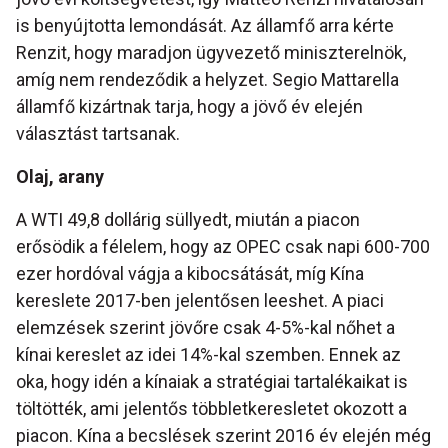
is benyújtotta lemondását. Az államfő arra kérte
Renzit, hogy maradjon ügyvezető miniszterelnök,
amíg nem rendeződik a helyzet. Segio Mattarella
államfő kizártnak tarja, hogy a jövő év elején
választást tartsanak.
Olaj, arany
A WTI 49,8 dollárig süllyedt, miután a piacon
erősödik a félelem, hogy az OPEC csak napi 600-700
ezer hordóval vágja a kibocsátását, míg Kína
kereslete 2017-ben jelentősen leeshet. A piaci
elemzések szerint jövőre csak 4-5%-kal nőhet a
kínai kereslet az idei 14%-kal szemben. Ennek az
oka, hogy idén a kínaiak a stratégiai tartalékaikat is
töltötték, ami jelentős többletkeresletet okozott a
piacon. Kína a becslések szerint 2016 év elején még