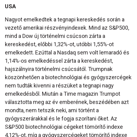
USA
Nagyot emelkedtek a tegnapi kereskedés során a
vezető amerikai részvényindexek. Mind az S&P500,
mind a Dow új történelmi csúcson zárta a
kereskedést, előbbi 1,32%-ot, utóbbi 1,55%-ot
emelkedett. Ezúttal a Nasdaq sem volt lemaradó és
1,14%-os emelkedéssel zárta a kereskedést,
hajszálnyira történelmi csúcsától. Trumpnak
köszönhetően a biotechnológiai és gyógyszercégek
nem tudták kivenni a részüket a tegnapi nagy
emelkedésből. Miután a Time magazin Trumpot
választotta meg az év emberének, beszédében azt
mondta, nem tetszik neki, ami történt a
gyógyszerárakkal és le fogja szorítani őket. Az
S&P500 biotechnológiai cégeket tömörítő indexe
4,12%-ot, míg a gyógyszercégeket tömörítő indexe