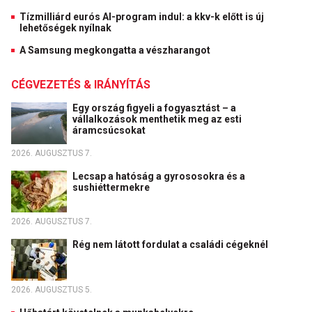
Tízmilliárd eurós AI-program indul: a kkv-k előtt is új
lehetőségek nyílnak
A Samsung megkongatta a vészharangot
CÉGVEZETÉS & IRÁNYÍTÁS
Egy ország figyeli a fogyasztást – a
vállalkozások menthetik meg az esti
áramcsúcsokat
2026. AUGUSZTUS 7.
Lecsap a hatóság a gyrososokra és a
sushiéttermekre
2026. AUGUSZTUS 7.
Rég nem látott fordulat a családi cégeknél
2026. AUGUSZTUS 5.