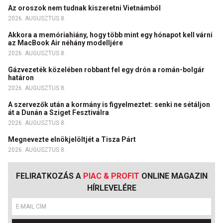
Az oroszok nem tudnak kiszeretni Vietnámból
2026. AUGUSZTUS 8.
Akkora a memóriahiány, hogy több mint egy hónapot kell várni
az MacBook Air néhány modelljére
2026. AUGUSZTUS 8.
Gázvezeték közelében robbant fel egy drón a román-bolgár
határon
2026. AUGUSZTUS 8.
A szervezők után a kormány is figyelmeztet: senki ne sétáljon
át a Dunán a Sziget Fesztiválra
2026. AUGUSZTUS 8.
Megnevezte elnökjelöltjét a Tisza Párt
2026. AUGUSZTUS 8.
FELIRATKOZÁS A
PIAC & PROFIT
ONLINE MAGAZIN
HÍRLEVELÉRE