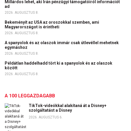
Millárdos lehet, aki Irán pénzügyi támogatóiról információt
ad
2026. AUGUSZTUS 8.
Bekeményít az USA az oroszokkal szemben, ami
Magyarországot is érintheti
2026. AUGUSZTUS 8.
A spanyolok és az olaszok immár csak útlevéllel mehetnek
egymáshoz
2026. AUGUSZTUS 8.
Példátlan haddelhadd tört ki a spanyolok és az olaszok
között
2026. AUGUSZTUS 8.
A 100 LEGGAZDAGABB
TikTok-videókkal alakítaná át a Disney+
szolgáltatást a Disney
2026. AUGUSZTUS 6.