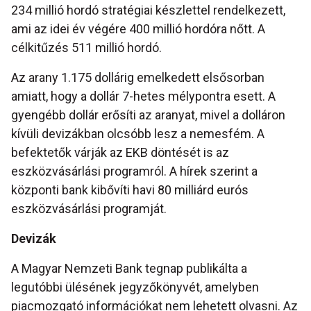
234 millió hordó stratégiai készlettel rendelkezett,
ami az idei év végére 400 millió hordóra nőtt. A
célkitűzés 511 millió hordó.
Az arany 1.175 dollárig emelkedett elsősorban
amiatt, hogy a dollár 7-hetes mélypontra esett. A
gyengébb dollár erősíti az aranyat, mivel a dolláron
kívüli devizákban olcsóbb lesz a nemesfém. A
befektetők várják az EKB döntését is az
eszközvásárlási programról. A hírek szerint a
központi bank kibővíti havi 80 milliárd eurós
eszközvásárlási programját.
Devizák
A Magyar Nemzeti Bank tegnap publikálta a
legutóbbi ülésének jegyzőkönyvét, amelyben
piacmozgató információkat nem lehetett olvasni. Az