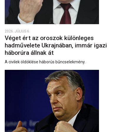
2026. JÚLIUS 6.
Véget ért az oroszok különleges
hadművelete Ukrajnában, immár igazi
háborúra állnak át
A civilek öldöklése háborús bűncselekmény.