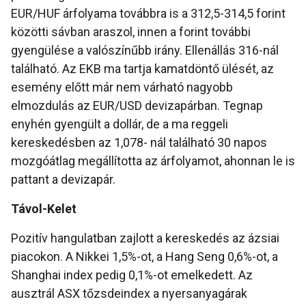
EUR/HUF árfolyama továbbra is a 312,5-314,5 forint
közötti sávban araszol, innen a forint további
gyengülése a valószínűbb irány. Ellenállás 316-nál
található. Az EKB ma tartja kamatdöntő ülését, az
esemény előtt már nem várható nagyobb
elmozdulás az EUR/USD devizapárban. Tegnap
enyhén gyengült a dollár, de a ma reggeli
kereskedésben az 1,078- nál található 30 napos
mozgóátlag megállította az árfolyamot, ahonnan le is
pattant a devizapár.
Távol-Kelet
Pozitív hangulatban zajlott a kereskedés az ázsiai
piacokon. A Nikkei 1,5%-ot, a Hang Seng 0,6%-ot, a
Shanghai index pedig 0,1%-ot emelkedett. Az
ausztrál ASX tőzsdeindex a nyersanyagárak