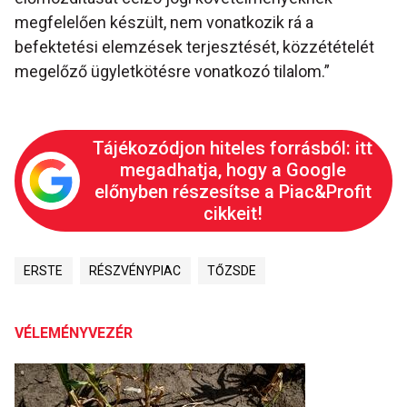
megfelelően készült, nem vonatkozik rá a
befektetési elemzések terjesztését, közzétételét
megelőző ügyletkötésre vonatkozó tilalom.”
Tájékozódjon hiteles forrásból: itt
megadhatja, hogy a Google
előnyben részesítse a Piac&Profit
cikkeit!
ERSTE
RÉSZVÉNYPIAC
TŐZSDE
VÉLEMÉNYVEZÉR