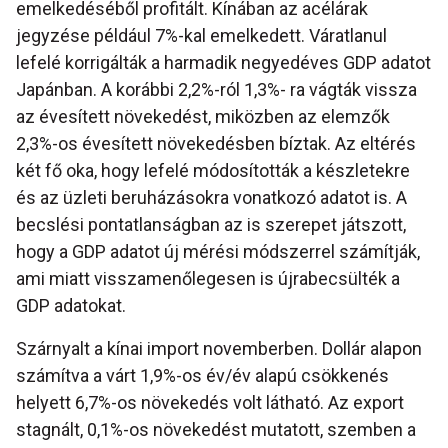
emelkedéséből profitált. Kínában az acélárak
jegyzése például 7%-kal emelkedett. Váratlanul
lefelé korrigálták a harmadik negyedéves GDP adatot
Japánban. A korábbi 2,2%-ról 1,3%- ra vágták vissza
az évesített növekedést, miközben az elemzők
2,3%-os évesített növekedésben bíztak. Az eltérés
két fő oka, hogy lefelé módosították a készletekre
és az üzleti beruházásokra vonatkozó adatot is. A
becslési pontatlanságban az is szerepet játszott,
hogy a GDP adatot új mérési módszerrel számítják,
ami miatt visszamenőlegesen is újrabecsülték a
GDP adatokat.
Szárnyalt a kínai import novemberben. Dollár alapon
számítva a várt 1,9%-os év/év alapú csökkenés
helyett 6,7%-os növekedés volt látható. Az export
stagnált, 0,1%-os növekedést mutatott, szemben a