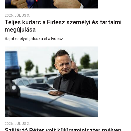
2026. JÚLIUS 3.
Teljes kudarc a Fidesz személyi és tartalmi
megújulása
Saját esélyét játssza el a Fidesz.
2026. JÚLIUS 2.
Szijjártó Péter volt külügyminiszter mélyen