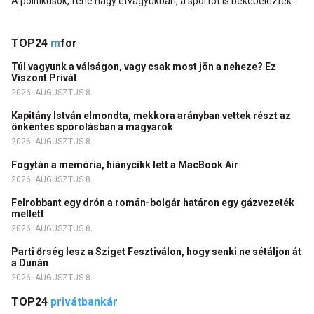
A politikusok, fene nagy étvágyukban, a sportot is bekebelezték.
TOP24
m
for
Túl vagyunk a válságon, vagy csak most jön a neheze? Ez
Viszont Privát
2026. AUGUSZTUS 8.
Kapitány István elmondta, mekkora arányban vettek részt az
önkéntes spórolásban a magyarok
2026. AUGUSZTUS 8.
Fogytán a memória, hiánycikk lett a MacBook Air
2026. AUGUSZTUS 8.
Felrobbant egy drón a román-bolgár határon egy gázvezeték
mellett
2026. AUGUSZTUS 8.
Parti őrség lesz a Sziget Fesztiválon, hogy senki ne sétáljon át
a Dunán
2026. AUGUSZTUS 8.
TOP24
privátbankár