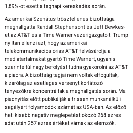
1,89%-ot esett a tegnapi kereskedés során.
Az amerikai Szenátus trösztellenes bizottsága
meghallgatta Randall Stephensont és Jeff Bewkes-
et az AT&T és a Time Warner vezérigazgatóit. Trump
nyíltan ellenzi azt, hogy az amerikai
telekommunikációs óriás AT&T felvásárolja a
médiatartalmakat gyártó Time Warnert, ugyanis
szerinte túl nagy befolyást tudna gyakorolni az AT&T
a piacra. A bizottság tagjai nem voltak elfogultak,
kizárólag az esetleges versenyt korlátozó
tényezőkre koncentráltak a meghallgatás során. Ma
piacnyitás előtt publikálják a frissen munkanélküli
segélyért folyamodók számát az USA-ban. Az előző
heti kisebb negatív meglepetést okozó 268 ezres
adat után 257 ezres értéket várnak az elemzők.