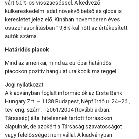
várt 5,0%-os visszaeséssel. A kedvező
külkereskedelmi adat növekvő belső és globális
keresletet jelez elő. Kínában novemberen éves
összehasonlításban 19,8%-kal nőtt az értékesített
autók száma.
Határidős piacok
Mind az amerikai, mind az európai határidős
piacokon pozitív hangulat uralkodik ma reggel.
Jogi nyilatkozat
A kiadványban foglalt információk az Erste Bank
Hungary Zrt. – 1138 Budapest, Népfürdő u. 24–26.,
tev. eng. szám: I-2061/2004 (továbbiakban:
Társaság) által hitelesnek tartott forrásokon
alapulnak, de azokért a Társaság szavatosságot
vagy felelősséget nem vállal. A kiadványban