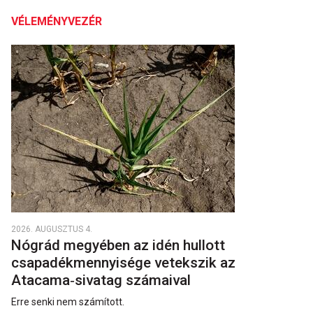
VÉLEMÉNYVEZÉR
2026. AUGUSZTUS 4.
Nógrád megyében az idén hullott
csapadékmennyisége vetekszik az
Atacama‑sivatag számaival
Erre senki nem számított.