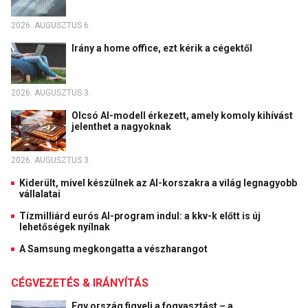
2026. AUGUSZTUS 6.
Irány a home office, ezt kérik a cégektől
2026. AUGUSZTUS 3.
Olcsó AI-modell érkezett, amely komoly kihívást
jelenthet a nagyoknak
2026. AUGUSZTUS 3.
Kiderült, mivel készülnek az AI-korszakra a világ legnagyobb
vállalatai
Tízmilliárd eurós AI-program indul: a kkv-k előtt is új
lehetőségek nyílnak
A Samsung megkongatta a vészharangot
CÉGVEZETÉS & IRÁNYÍTÁS
Egy ország figyeli a fogyasztást – a