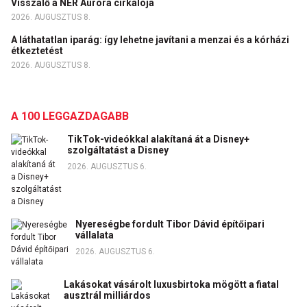
Visszalő a NER Auróra cirkálója
2026. AUGUSZTUS 8.
A láthatatlan iparág: így lehetne javítani a menzai és a kórházi
étkeztetést
2026. AUGUSZTUS 8.
A 100 LEGGAZDAGABB
TikTok-videókkal alakítaná át a Disney+
szolgáltatást a Disney
2026. AUGUSZTUS 6.
Nyereségbe fordult Tibor Dávid építőipari
vállalata
2026. AUGUSZTUS 6.
Lakásokat vásárolt luxusbirtoka mögött a fiatal
ausztrál milliárdos