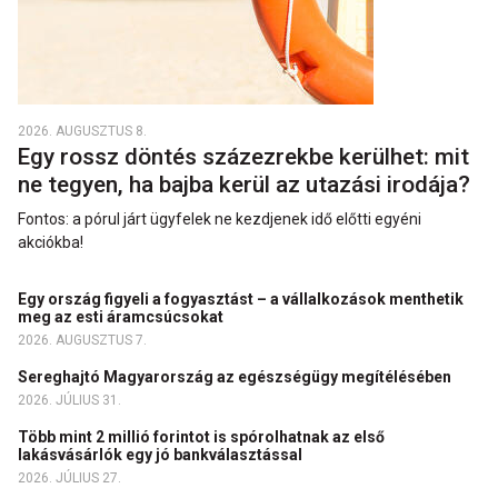
2026. AUGUSZTUS 8.
Egy rossz döntés százezrekbe kerülhet: mit
ne tegyen, ha bajba kerül az utazási irodája?
Fontos: a pórul járt ügyfelek ne kezdjenek idő előtti egyéni
akciókba!
Egy ország figyeli a fogyasztást – a vállalkozások menthetik
meg az esti áramcsúcsokat
2026. AUGUSZTUS 7.
Sereghajtó Magyarország az egészségügy megítélésében
2026. JÚLIUS 31.
Több mint 2 millió forintot is spórolhatnak az első
lakásvásárlók egy jó bankválasztással
2026. JÚLIUS 27.