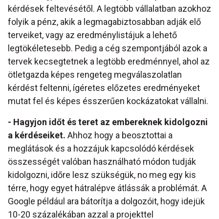
kérdések feltevésétől. A legtöbb vállalatban azokhoz
folyik a pénz, akik a legmagabiztosabban adják elő
terveiket, vagy az eredménylistájuk a lehető
legtökéletesebb. Pedig a cég szempontjából azok a
tervek kecsegtetnek a legtöbb eredménnyel, ahol az
ötletgazda képes rengeteg megválaszolatlan
kérdést feltenni, ígéretes előzetes eredményeket
mutat fel és képes ésszerűen kockázatokat vállalni.
- Hagyjon időt és teret az embereknek kidolgozni
a kérdéseiket.
Ahhoz hogy a beosztottai a
meglátások és a hozzájuk kapcsolódó kérdések
összességét valóban használható módon tudják
kidolgozni, időre lesz szükségük, no meg egy kis
térre, hogy egyet hátralépve átlássák a problémát. A
Google például ara bátorítja a dolgozóit, hogy idejük
10-20 százalékában azzal a projekttel