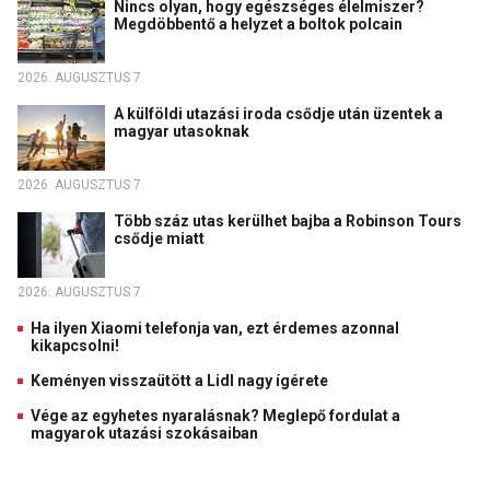
Nincs olyan, hogy egészséges élelmiszer?
Megdöbbentő a helyzet a boltok polcain
2026. AUGUSZTUS 7.
A külföldi utazási iroda csődje után üzentek a
magyar utasoknak
2026. AUGUSZTUS 7.
Több száz utas kerülhet bajba a Robinson Tours
csődje miatt
2026. AUGUSZTUS 7.
Ha ilyen Xiaomi telefonja van, ezt érdemes azonnal
kikapcsolni!
Keményen visszaütött a Lidl nagy ígérete
Vége az egyhetes nyaralásnak? Meglepő fordulat a
magyarok utazási szokásaiban