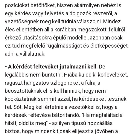
pozíciókat betöltőket, hiszen akármilyen nehéz is
egy kérdés vagy felvetés a dolgozók részéről, a
vezetőségnek meg kell tudnia válaszolni. Mindez
éles ellentétben áll a korábban megszokott, felülről
érkező utasításokra épülő modellel, azonban csak
ez tud megfelelő rugalmasságot és életképességet
adni a vállalatnak.
- A kérdést feltevőket jutalmazni kell.
De
legalábbis nem büntetni. Hiába küldd ki körleveleket,
ragaszt hangzatos szlogeneket a falra, a
beosztottaknak el is kell hinniük, hogy nem
kockáztatnak semmit azzal, ha kérdéseket tesznek
fel. Sőt. Meg kell értetnie a vezetőkkel is, hogy a
kérdések feltevése bátorítandó. "Ha megtaláltad a
hibát, oldd is meg" - az ilyen típusú hozzáállás
biztos, hogy mindenkit csak elijeszt a jövőben a