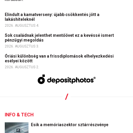
Elindult a kamatverseny: újabb csökkentés jött a
lakáshiteleknél
2026. AUGUSZTUS 4.
Sok családnak jelenthet mentőövet ez a kevéssé ismert
pénzügyi megoldás
2026. AUGUSZTUS 3.
Óriási különbség van a frissdiplomások elhelyezkedési
esélyei között
2026. AUGUSZTUS 2.
INFO & TECH
Esik a memóriaszektor sztárrészvénye