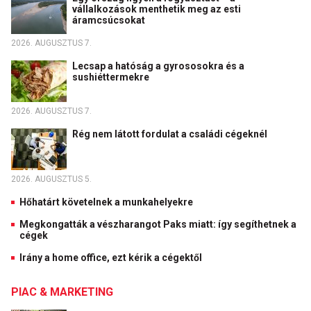
vállalkozások menthetik meg az esti
áramcsúcsokat
2026. AUGUSZTUS 7.
Lecsap a hatóság a gyrososokra és a
sushiéttermekre
2026. AUGUSZTUS 7.
Rég nem látott fordulat a családi cégeknél
2026. AUGUSZTUS 5.
Hőhatárt követelnek a munkahelyekre
Megkongatták a vészharangot Paks miatt: így segíthetnek a
cégek
Irány a home office, ezt kérik a cégektől
PIAC & MARKETING