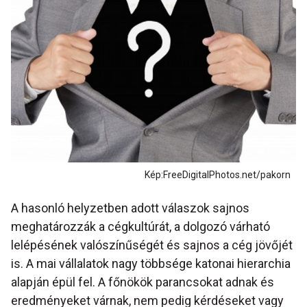
Kép:FreeDigitalPhotos.net/pakorn
A hasonló helyzetben adott válaszok sajnos
meghatározzák a cégkultúrát, a dolgozó várható
lelépésének valószínűségét és sajnos a cég jövőjét
is. A mai vállalatok nagy többsége katonai hierarchia
alapján épül fel. A főnökök parancsokat adnak és
eredményeket várnak, nem pedig kérdéseket vagy