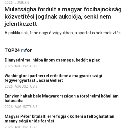
2026. JÚNIUS 6.
Mulatságba fordult a magyar focibajnokság
közvetítési jogának aukciója, senki nem
jelentkezett
A politikusok, fene nagy étvágyukban, a sportot is bekebelezték.
TOP24
m
for
Dinnyedráma: hiába finom csemege, bedőlt a piac
2026. AUGUSZTUS 8.
Washingtoni partnerrel erősítené a magyarországi
fegyvergyártást Jászai Gellért
2026. AUGUSZTUS 8.
Ennyien haltak bele Magyarországon a történelmi hőhullám
hatásaiba
2026. AUGUSZTUS 8.
Magyar Péter kitálalt: erre fogják költeni a felfoghatatlan
mennyiségű uniós forrást
2026. AUGUSZTUS 8.