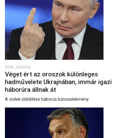
2026. JÚLIUS 6.
Véget ért az oroszok különleges
hadművelete Ukrajnában, immár igazi
háborúra állnak át
A civilek öldöklése háborús bűncselekmény.