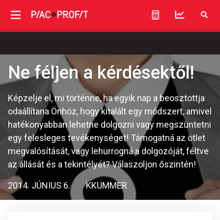
Ne féljen a kérdésektől!
Képzelje el, mi történne, ha egyik nap a beosztottja
odaállítana Önhöz, hogy kitalált egy módszert, amivel
hatékonyabban lehetne dolgozni vagy megszüntetni
egy felesleges tevékenységet! Támogatná az ötlet
megvalósítását, vagy lehurrogná a dolgozóját, féltve
az állását és a tekintélyét? Válaszoljon őszintén!
2014. JÚNIUS 6.
KKUMMER