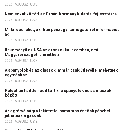
2026. AUGUSZTUS 8.
Nem sokat költött az Orbán-kormány kutatás-fejlesztésre
2026. AUGUSZTUS 8.
Millárdos lehet, aki Irán pénzügyi támogatóiról információt
ad
2026. AUGUSZTUS 8.
Bekeményít az USA az oroszokkal szemben, ami
Magyarországot is érintheti
2026. AUGUSZTUS 8.
A spanyolok és az olaszok immár csak útlevéllel mehetnek
egymáshoz
2026. AUGUSZTUS 8.
Példátlan haddelhadd tört ki a spanyolok és az olaszok
között
2026. AUGUSZTUS 8.
Az agrárválságra tekintettel hamarabb és több pénzhet
juthatnak a gazdák
2026. AUGUSZTUS 8.