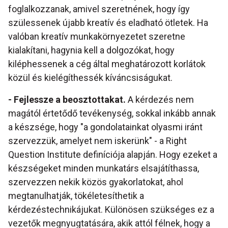
foglalkozzanak, amivel szeretnének, hogy így
szülessenek újabb kreatív és eladható ötletek. Ha
valóban kreatív munkakörnyezetet szeretne
kialakítani, hagynia kell a dolgozókat, hogy
kiléphessenek a cég által meghatározott korlátok
közül és kielégíthessék kíváncsiságukat.
- Fejlessze a beosztottakat.
A kérdezés nem
magától értetődő tevékenység, sokkal inkább annak
a készsége, hogy "a gondolatainkat olyasmi iránt
szervezzük, amelyet nem iskerünk" - a Right
Question Institute definíciója alapján. Hogy ezeket a
készségeket minden munkatárs elsajátíthassa,
szervezzen nekik közös gyakorlatokat, ahol
megtanulhatják, tökéletesíthetik a
kérdezéstechnikájukat. Különösen szükséges ez a
vezetők megnyugtatására, akik attól félnek, hogy a