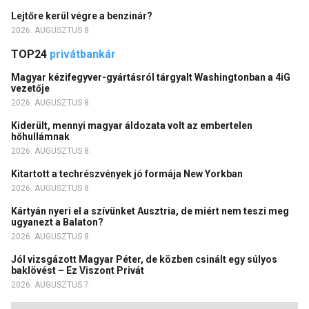
Lejtőre kerül végre a benzinár?
2026. AUGUSZTUS 8.
TOP24
privátbankár
Magyar kézifegyver-gyártásról tárgyalt Washingtonban a 4iG
vezetője
2026. AUGUSZTUS 8.
Kiderült, mennyi magyar áldozata volt az embertelen
hőhullámnak
2026. AUGUSZTUS 8.
Kitartott a techrészvények jó formája New Yorkban
2026. AUGUSZTUS 8.
Kártyán nyeri el a szívünket Ausztria, de miért nem teszi meg
ugyanezt a Balaton?
2026. AUGUSZTUS 8.
Jól vizsgázott Magyar Péter, de közben csinált egy súlyos
baklövést – Ez Viszont Privát
2026. AUGUSZTUS 7.