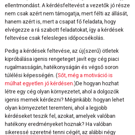
ellentmondást. A kérdésfeltevést a vezetők jó része
nem csak azért nem támogatja, mert félti az állását,
hanem azért is, mert a csapat fő feladata, hogy
elvégezze a rá szabott feladatokat, így a kérdések
feltevése csak felesleges időpocsékolás.
Pedig a kérdések feltevése, az új(szerű) ötletek
kipróbálása igenis rengeteget javít egy cég piaci
rugalmasságán, hatékonyságán és végső soron
túlélési képességén. (
Sőt, még a motiváció is
múlhat egyetlen jó kérdésen.
)De hogyan hozhat
létre egy cég olyan környezetet, ahol a dolgozók
igenis mernek kérdezni? Méginkább: hogyan lehet
olyan környezetet teremteni, ahol a legjobb
kérdéseket teszik fel, azokat, amelyek valóban
hatékony eredményeket hoznak? Ha valóban
sikeressé szeretné tenni cégét, az alábbi négy