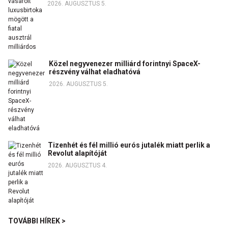
2026. AUGUSZTUS 5.
Közel negyvenezer milliárd forintnyi SpaceX-
részvény válhat eladhatóvá
2026. AUGUSZTUS 5.
Tizenhét és fél millió eurós jutalék miatt perlik a
Revolut alapítóját
2026. AUGUSZTUS 4.
TOVÁBBI HÍREK >