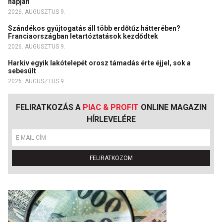
napján
2026. AUGUSZTUS 9.
Szándékos gyújtogatás áll több erdőtűz hátterében?
Franciaországban letartóztatások kezdődtek
2026. AUGUSZTUS 9.
Harkiv egyik lakótelepét orosz támadás érte éjjel, sok a
sebesült
2026. AUGUSZTUS 9.
FELIRATKOZÁS A
PIAC & PROFIT
ONLINE MAGAZIN
HÍRLEVELÉRE
FELIRATKOZOM