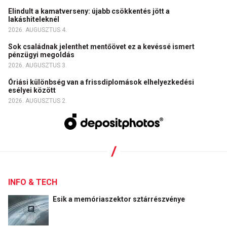
Elindult a kamatverseny: újabb csökkentés jött a
lakáshiteleknél
2026. AUGUSZTUS 4.
Sok családnak jelenthet mentőövet ez a kevéssé ismert
pénzügyi megoldás
2026. AUGUSZTUS 3.
Óriási különbség van a frissdiplomások elhelyezkedési
esélyei között
2026. AUGUSZTUS 2.
INFO & TECH
Esik a memóriaszektor sztárrészvénye