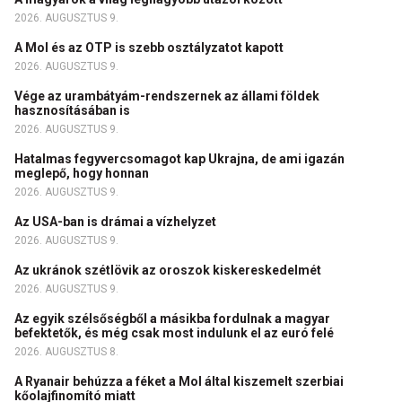
2026. AUGUSZTUS 9.
A Mol és az OTP is szebb osztályzatot kapott
2026. AUGUSZTUS 9.
Vége az urambátyám-rendszernek az állami földek
hasznosításában is
2026. AUGUSZTUS 9.
Hatalmas fegyvercsomagot kap Ukrajna, de ami igazán
meglepő, hogy honnan
2026. AUGUSZTUS 9.
Az USA-ban is drámai a vízhelyzet
2026. AUGUSZTUS 9.
Az ukránok szétlövik az oroszok kiskereskedelmét
2026. AUGUSZTUS 9.
Az egyik szélsőségből a másikba fordulnak a magyar
befektetők, és még csak most indulunk el az euró felé
2026. AUGUSZTUS 8.
A Ryanair behúzza a féket a Mol által kiszemelt szerbiai
kőolajfinomító miatt