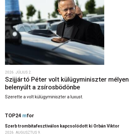
2026. JÚLIUS 2.
Szijjártó Péter volt külügyminiszter mélyen
belenyúlt a zsírosbödönbe
Szerette a volt külügyminiszter a luxust.
TOP24
m
for
Szerb trombitafesztiválon kapcsolódott ki Orbán Viktor
2026. AUGUSZTUS 9.