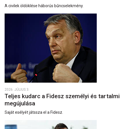
A civilek öldöklése háborús bűncselekmény.
2026. JÚLIUS 3.
Teljes kudarc a Fidesz személyi és tartalmi
megújulása
Saját esélyét játssza el a Fidesz.