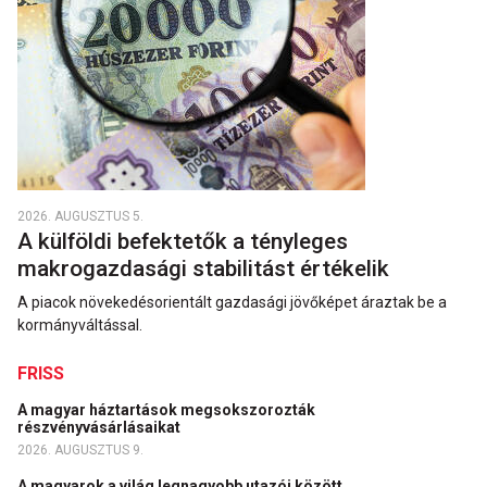
2026. AUGUSZTUS 5.
A külföldi befektetők a tényleges
makrogazdasági stabilitást értékelik
A piacok növekedésorientált gazdasági jövőképet áraztak be a
kormányváltással.
FRISS
A magyar háztartások megsokszorozták
részvényvásárlásaikat
2026. AUGUSZTUS 9.
A magyarok a világ legnagyobb utazói között