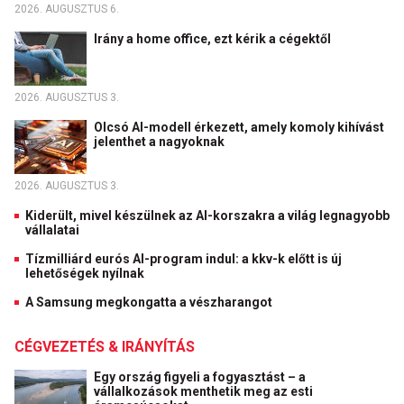
2026. AUGUSZTUS 6.
Irány a home office, ezt kérik a cégektől
2026. AUGUSZTUS 3.
Olcsó AI-modell érkezett, amely komoly kihívást
jelenthet a nagyoknak
2026. AUGUSZTUS 3.
Kiderült, mivel készülnek az AI-korszakra a világ legnagyobb
vállalatai
Tízmilliárd eurós AI-program indul: a kkv-k előtt is új
lehetőségek nyílnak
A Samsung megkongatta a vészharangot
CÉGVEZETÉS & IRÁNYÍTÁS
Egy ország figyeli a fogyasztást – a
vállalkozások menthetik meg az esti