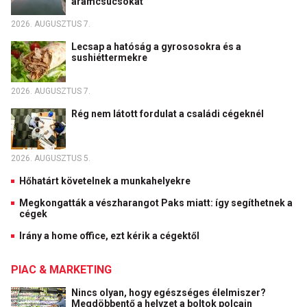
áramcsúcsokat
2026. AUGUSZTUS 7.
Lecsap a hatóság a gyrososokra és a
sushiéttermekre
2026. AUGUSZTUS 7.
Rég nem látott fordulat a családi cégeknél
2026. AUGUSZTUS 5.
Hőhatárt követelnek a munkahelyekre
Megkongatták a vészharangot Paks miatt: így segíthetnek a
cégek
Irány a home office, ezt kérik a cégektől
PIAC & MARKETING
Nincs olyan, hogy egészséges élelmiszer?
Megdöbbentő a helyzet a boltok polcain