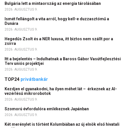
Bulgária lett a mintaország az energia tárolásában
2026. AUGUSZTUS 9.
Ismét fellángolt a vita arról, hogy kell-e duzzasztómű a
Dunára
2026. AUGUSZTUS 9.
Hegedűs Zsolt és a NER luxusa, itt biztos nem szállt por a
zsírra
2026. AUGUSZTUS 9.
Itt a bejelentés – Indulhatnak a Baross Gábor Vasútfejlesztési
Terv uniós projektjei
2026. AUGUSZTUS 9.
TOP24
privátbankár
Kezdjen el gyanakodni, ha ilyen méhet lát – érkeznek az AI-
vezérlésű mikrorobotok
2026. AUGUSZTUS 9.
Szomorú évfordulóra emlékeznek Japánban
2026. AUGUSZTUS 9.
Két merénylet is történt Kolumbiában az új elnök első hivatali