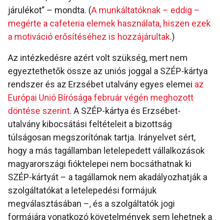
járulékot” – mondta. (
A munkáltatóknak – eddig –
megérte a cafeteria elemek használata, hiszen ezek
a motiváció erősítéséhez is hozzájárultak
.)
Az intézkedésre azért volt szükség, mert nem
egyeztethetők össze az uniós joggal a SZÉP-kártya
rendszer és az Erzsébet utalvány egyes elemei
az
Európai Unió Bírósága február végén meghozott
döntése szerint
. A SZÉP-kártya és Erzsébet-
utalvány kibocsátási feltételeit a bizottság
túlságosan megszorítónak tartja. Irányelvet sért,
hogy a más tagállamban letelepedett vállalkozások
magyarországi fióktelepei nem bocsáthatnak ki
SZÉP-kártyát – a tagállamok nem akadályozhatják a
szolgáltatókat a letelepedési formájuk
megválasztásában –, és a szolgáltatók jogi
formájára vonatkozó követelmények sem lehetnek a