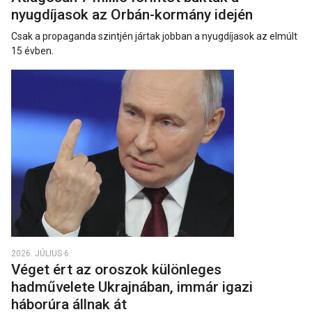
nyugdíjasok az Orbán-kormány idején
Csak a propaganda szintjén jártak jobban a nyugdíjasok az elmúlt
15 évben.
2026. JÚLIUS 6.
Véget ért az oroszok különleges
hadművelete Ukrajnában, immár igazi
háborúra állnak át