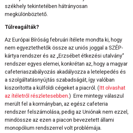
székhely tekintetében hátrányosan
megkülönböztető.
Túlreagálták?
Az Európai Bíróság februári ítélete mondta ki, hogy
nem egyeztethetők össze az uniós joggal a SZÉP-
kártya rendszer és az „Erzsébet étkezési utalvány”
rendszer egyes elemei, konkrétan az, hogy a magyar
cafeteriaszabályozás akadályozza a letelepedés és
a szolgáltatásnyújtás szabadságát, így valóban
kiszorította a külföldi cégeket a piacról. (
Itt olvashat
az ítéletről részletesebben.
) Erre mintegy válaszul
merült fel a kormányban, az egész cafeteria
rendszer felszámolása, pedig az Uniónak nem ezzel,
mindössze az ezen a piacon bevezetett állami
monopólium rendszerrel volt problémája.