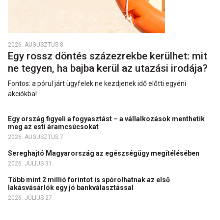
2026. AUGUSZTUS 8.
Egy rossz döntés százezrekbe kerülhet: mit
ne tegyen, ha bajba kerül az utazási irodája?
Fontos: a pórul járt ügyfelek ne kezdjenek idő előtti egyéni
akciókba!
Egy ország figyeli a fogyasztást – a vállalkozások menthetik
meg az esti áramcsúcsokat
2026. AUGUSZTUS 7.
Sereghajtó Magyarország az egészségügy megítélésében
2026. JÚLIUS 31.
Több mint 2 millió forintot is spórolhatnak az első
lakásvásárlók egy jó bankválasztással
2026. JÚLIUS 27.