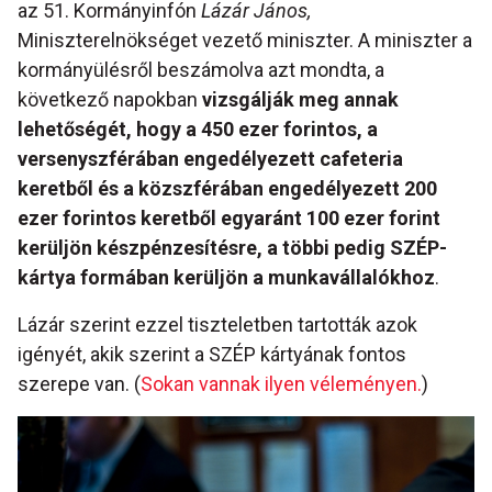
az 51. Kormányinfón
Lázár János,
Miniszterelnökséget vezető miniszter. A miniszter a
kormányülésről beszámolva azt mondta, a
következő napokban
vizsgálják meg annak
lehetőségét, hogy a 450 ezer forintos, a
versenyszférában engedélyezett cafeteria
keretből és a közszférában engedélyezett 200
ezer forintos keretből egyaránt 100 ezer forint
kerüljön készpénzesítésre, a többi pedig SZÉP-
kártya formában kerüljön a munkavállalókhoz
.
Lázár szerint ezzel tiszteletben tartották azok
igényét, akik szerint a SZÉP kártyának fontos
szerepe van. (
Sokan vannak ilyen véleményen.
)