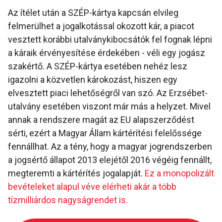
Az ítélet után a SZÉP-kártya kapcsán elvileg
felmerülhet a jogalkotással okozott kár, a piacot
vesztett korábbi utalványkibocsátók fel fognak lépni
a káraik érvényesítése érdekében - véli egy jogász
szakértő. A SZÉP-kártya esetében nehéz lesz
igazolni a közvetlen károkozást, hiszen egy
elvesztett piaci lehetőségről van szó. Az Erzsébet-
utalvány esetében viszont már más a helyzet. Mivel
annak a rendszere magát az EU alapszerződést
sérti, ezért a Magyar Állam kártérítési felelőssége
fennállhat. Az a tény, hogy a magyar jogrendszerben
a jogsértő állapot 2013 elejétől 2016 végéig fennállt,
megteremti a kártérítés jogalapját.
Ez a monopolizált
bevételeket alapul véve elérheti akár a több
tízmilliárdos nagyságrendet is.