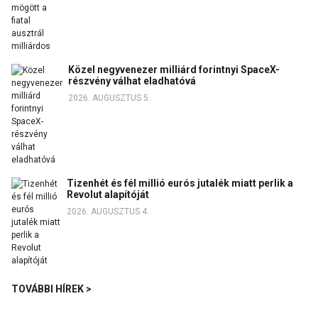
Közel negyvenezer milliárd forintnyi SpaceX-
részvény válhat eladhatóvá
2026. AUGUSZTUS 5.
Tizenhét és fél millió eurós jutalék miatt perlik a
Revolut alapítóját
2026. AUGUSZTUS 4.
TOVÁBBI HÍREK >