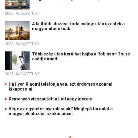
2026. AUGUSZTUS 7.
A külföldi utazási iroda csődje után üzentek a
magyar utasoknak
2026. AUGUSZTUS 7.
Több száz utas kerülhet bajba a Robinson Tours
csődje miatt
2026. AUGUSZTUS 7.
Ha ilyen Xiaomi telefonja van, ezt érdemes azonnal
kikapcsolni!
Keményen visszaütött a Lidl nagy ígérete
Vége az egyhetes nyaralásnak? Meglepő fordulat a
magyarok utazási szokásaiban