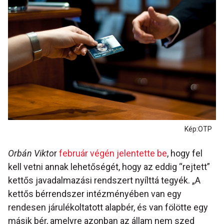
Kép:OTP
Orbán Vikto
r
február végén jelentette be
, hogy fel
kell vetni annak lehetőségét, hogy az eddig “rejtett”
kettős javadalmazási rendszert nyílttá tegyék. „A
kettős bérrendszer intézményében van egy
rendesen járulékoltatott alapbér, és van fölötte egy
másik bér, amelyre azonban az állam nem szed