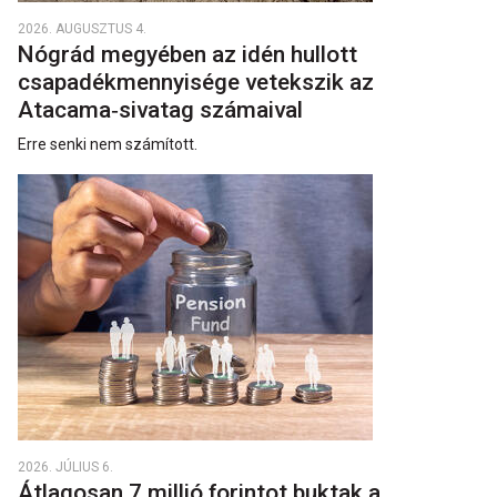
2026. AUGUSZTUS 4.
Nógrád megyében az idén hullott
csapadékmennyisége vetekszik az
Atacama‑sivatag számaival
Erre senki nem számított.
2026. JÚLIUS 6.
Átlagosan 7 millió forintot buktak a