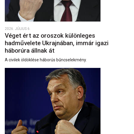
2026. JÚLIUS 6.
Véget ért az oroszok különleges
hadművelete Ukrajnában, immár igazi
háborúra állnak át
A civilek öldöklése háborús bűncselekmény.