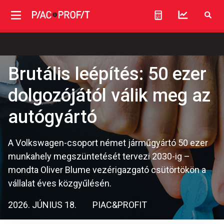
Brutális leépítés: 50 ezer
dolgozójától válik meg az
autógyártó
A Volkswagen-csoport német járműgyártó 50 ezer
munkahely megszüntetését tervezi 2030-ig –
mondta Oliver Blume vezérigazgató csütörtökön a
vállalat éves közgyűlésén.
2026. JÚNIUS 18.
PIAC&PROFIT