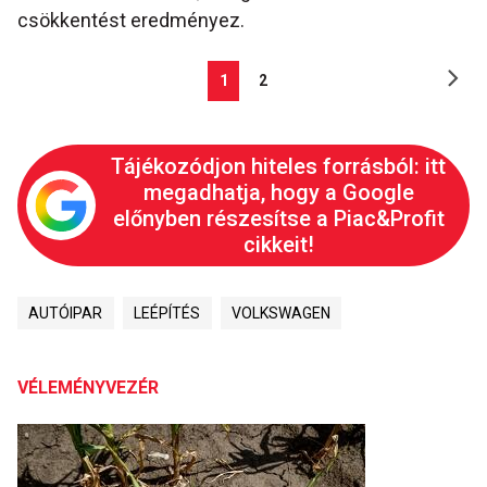
csökkentést eredményez.
1
2
Tájékozódjon hiteles forrásból: itt
megadhatja, hogy a Google
előnyben részesítse a Piac&Profit
cikkeit!
AUTÓIPAR
LEÉPÍTÉS
VOLKSWAGEN
VÉLEMÉNYVEZÉR