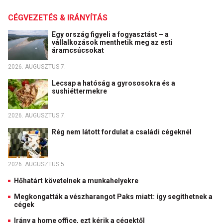
CÉGVEZETÉS & IRÁNYÍTÁS
Egy ország figyeli a fogyasztást – a
vállalkozások menthetik meg az esti
áramcsúcsokat
2026. AUGUSZTUS 7.
Lecsap a hatóság a gyrososokra és a
sushiéttermekre
2026. AUGUSZTUS 7.
Rég nem látott fordulat a családi cégeknél
2026. AUGUSZTUS 5.
Hőhatárt követelnek a munkahelyekre
Megkongatták a vészharangot Paks miatt: így segíthetnek a
cégek
Irány a home office, ezt kérik a cégektől