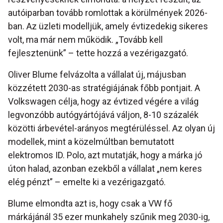
autóiparban tovább romlottak a körülmények 2026-
ban. Az üzleti modelljük, amely évtizedekig sikeres
volt, ma már nem működik. „Tovább kell
fejlesztenünk” – tette hozzá a vezérigazgató.
Oliver Blume felvázolta a vállalat új, májusban
közzétett 2030-as stratégiájának főbb pontjait. A
Volkswagen célja, hogy az évtized végére a világ
legvonzóbb autógyártójává váljon, 8-10 százalék
közötti árbevétel-arányos megtérüléssel. Az olyan új
modellek, mint a közelmúltban bemutatott
elektromos ID. Polo, azt mutatják, hogy a márka jó
úton halad, azonban ezekből a vállalat „nem keres
elég pénzt” – emelte ki a vezérigazgató.
Blume elmondta azt is, hogy csak a VW fő
márkájánál 35 ezer munkahely szűnik meg 2030-ig,