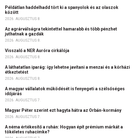
Példátlan haddelhadd tört ki a spanyolok és az olaszok
között
2026. AUGUSZTUS 8.
Az agrárválságra tekintettel hamarabb és több pénzhet
juthatnak a gazdák
2026. AUGUSZTUS 8.
Visszalő a NER Auróra cirkálója
2026. AUGUSZTUS 8.
A láthatatlan iparág: így lehetne javítani a menzai és a kórházi
étkeztetést
2026. AUGUSZTUS 8.
A magyar vállalatok működését is fenyegeti a szélsőséges
időjárás
2026. AUGUSZTUS 7.
Magyar Péter szerint ezt hagyta hátra az Orbán-kormány
2026. AUGUSZTUS 7.
A néma értékesítő a ruhán: Hogyan épít prémium márkát a
tökéletes ruhacímke?