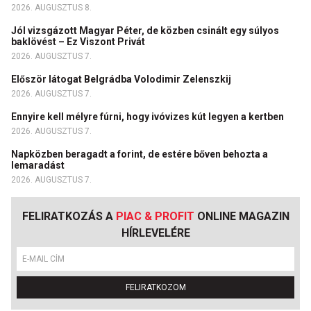
2026. AUGUSZTUS 8.
Jól vizsgázott Magyar Péter, de közben csinált egy súlyos
baklövést – Ez Viszont Privát
2026. AUGUSZTUS 7.
Először látogat Belgrádba Volodimir Zelenszkij
2026. AUGUSZTUS 7.
Ennyire kell mélyre fúrni, hogy ivóvizes kút legyen a kertben
2026. AUGUSZTUS 7.
Napközben beragadt a forint, de estére bőven behozta a
lemaradást
2026. AUGUSZTUS 7.
FELIRATKOZÁS A
PIAC & PROFIT
ONLINE MAGAZIN
HÍRLEVELÉRE
FELIRATKOZOM