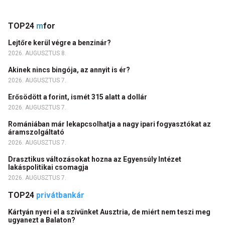
TOP24
m
for
Lejtőre kerül végre a benzinár?
2026. AUGUSZTUS 8.
Akinek nincs bingója, az annyit is ér?
2026. AUGUSZTUS 7.
Erősödött a forint, ismét 315 alatt a dollár
2026. AUGUSZTUS 7.
Romániában már lekapcsolhatja a nagy ipari fogyasztókat az
áramszolgáltató
2026. AUGUSZTUS 7.
Drasztikus változásokat hozna az Egyensúly Intézet
lakáspolitikai csomagja
2026. AUGUSZTUS 7.
TOP24
privátbankár
Kártyán nyeri el a szívünket Ausztria, de miért nem teszi meg
ugyanezt a Balaton?