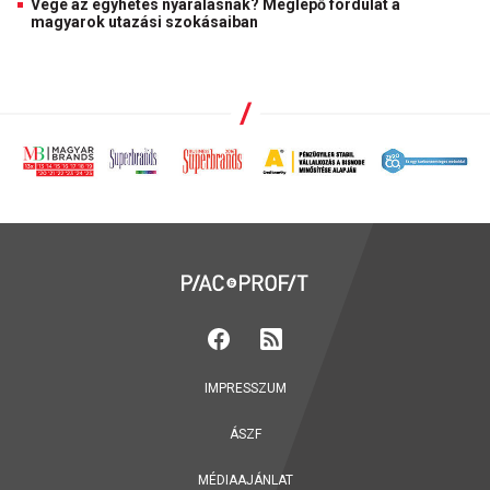
Vége az egyhetes nyaralásnak? Meglepő fordulat a
magyarok utazási szokásaiban
IMPRESSZUM
ÁSZF
MÉDIAAJÁNLAT