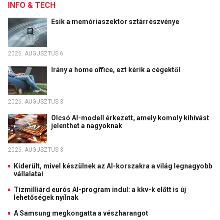
INFO & TECH
Esik a memóriaszektor sztárrészvénye
2026. AUGUSZTUS 6.
Irány a home office, ezt kérik a cégektől
2026. AUGUSZTUS 3.
Olcsó AI-modell érkezett, amely komoly kihívást
jelenthet a nagyoknak
2026. AUGUSZTUS 3.
Kiderült, mivel készülnek az AI-korszakra a világ legnagyobb
vállalatai
Tízmilliárd eurós AI-program indul: a kkv-k előtt is új
lehetőségek nyílnak
A Samsung megkongatta a vészharangot