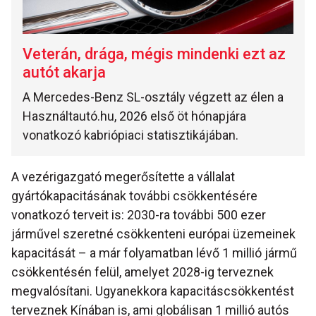
Veterán, drága, mégis mindenki ezt az
autót akarja
A Mercedes-Benz SL-osztály végzett az élen a
Használtautó.hu, 2026 első öt hónapjára
vonatkozó kabriópiaci statisztikájában.
A vezérigazgató megerősítette a vállalat
gyártókapacitásának további csökkentésére
vonatkozó terveit is: 2030-ra további 500 ezer
járművel szeretné csökkenteni európai üzemeinek
kapacitását – a már folyamatban lévő 1 millió jármű
csökkentésén felül, amelyet 2028-ig terveznek
megvalósítani. Ugyanekkora kapacitáscsökkentést
terveznek Kínában is, ami globálisan 1 millió autós