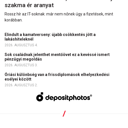
szakma ér aranyat
Rossz hír az IT-soknak: már nem nőnek úgy a fizetések, mint
korábban.
Elindult a kamatverseny: újabb csökkentés jött a
lakáshiteleknél
2026. AUGUSZTUS 4.
Sok családnak jelenthet mentőövet ez a kevéssé ismert
pénzügyi megoldás
2026. AUGUSZTUS 3.
Óriási különbség van a frissdiplomások elhelyezkedési
esélyei között
2026. AUGUSZTUS 2.