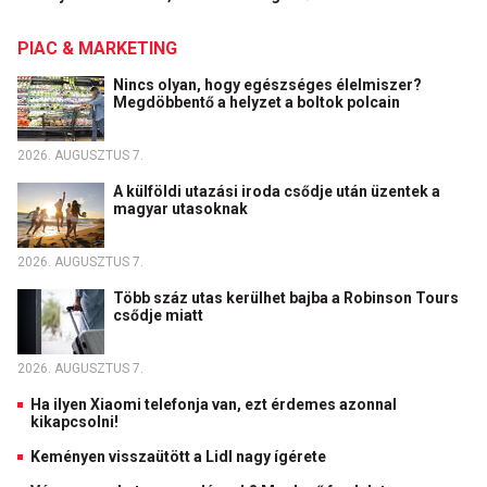
PIAC & MARKETING
Nincs olyan, hogy egészséges élelmiszer?
Megdöbbentő a helyzet a boltok polcain
2026. AUGUSZTUS 7.
A külföldi utazási iroda csődje után üzentek a
magyar utasoknak
2026. AUGUSZTUS 7.
Több száz utas kerülhet bajba a Robinson Tours
csődje miatt
2026. AUGUSZTUS 7.
Ha ilyen Xiaomi telefonja van, ezt érdemes azonnal
kikapcsolni!
Keményen visszaütött a Lidl nagy ígérete