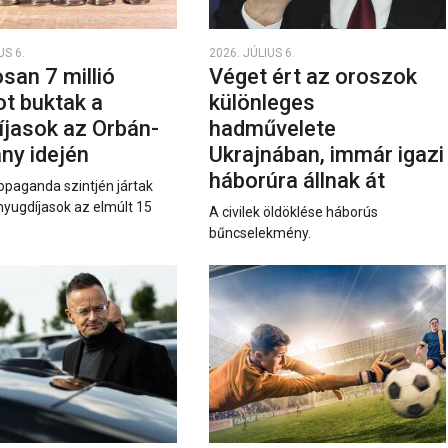
US 6.
2026. JÚLIUS 6.
san 7 millió
Véget ért az oroszok
ot buktak a
különleges
íjasok az Orbán-
hadművelete
ny idején
Ukrajnában, immár igazi
háborúra állnak át
opaganda szintjén jártak
nyugdíjasok az elmúlt 15
A civilek öldöklése háborús
bűncselekmény.