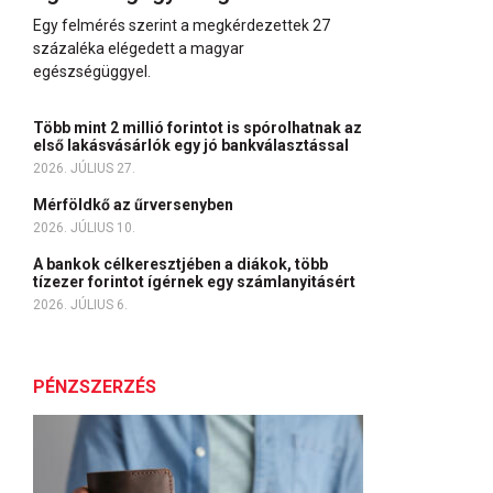
Egy felmérés szerint a megkérdezettek 27
százaléka elégedett a magyar
egészségüggyel.
Több mint 2 millió forintot is spórolhatnak az
első lakásvásárlók egy jó bankválasztással
2026. JÚLIUS 27.
Mérföldkő az űrversenyben
2026. JÚLIUS 10.
A bankok célkeresztjében a diákok, több
tízezer forintot ígérnek egy számlanyitásért
2026. JÚLIUS 6.
PÉNZSZERZÉS