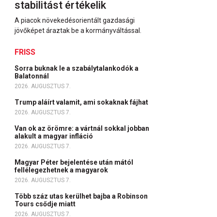
stabilitást értékelik
A piacok növekedésorientált gazdasági
jövőképet áraztak be a kormányváltással.
FRISS
Sorra buknak le a szabálytalankodók a
Balatonnál
2026. AUGUSZTUS 7.
Trump aláírt valamit, ami sokaknak fájhat
2026. AUGUSZTUS 7.
Van ok az örömre: a vártnál sokkal jobban
alakult a magyar infláció
2026. AUGUSZTUS 7.
Magyar Péter bejelentése után mától
fellélegezhetnek a magyarok
2026. AUGUSZTUS 7.
Több száz utas kerülhet bajba a Robinson
Tours csődje miatt
2026. AUGUSZTUS 7.