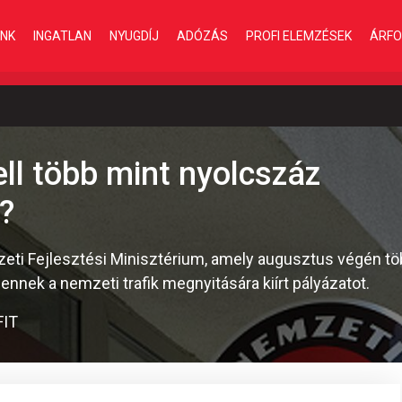
INK
INGATLAN
NYUGDÍJ
ADÓZÁS
PROFI ELEMZÉSEK
ÁRFO
ll több mint nyolcszáz
?
eti Fejlesztési Minisztérium, amely augusztus végén t
ennek a nemzeti trafik megnyitására kiírt pályázatot.
FIT