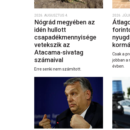
2026. AUGUSZTUS 4.
2026. JÚLI
Nógrád megyében az
Átlago
idén hullott
forint
csapadékmennyisége
nyugd
vetekszik az
kormá
Atacama‑sivatag
Csak a pr
számaival
jobban a 
évben.
Erre senki nem számított.