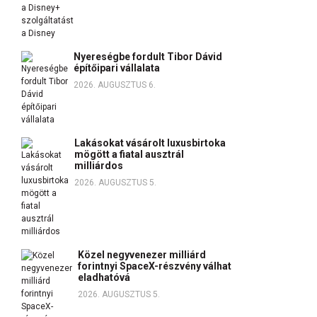
Nyereségbe fordult Tibor Dávid
építőipari vállalata
2026. AUGUSZTUS 6.
Lakásokat vásárolt luxusbirtoka
mögött a fiatal ausztrál
milliárdos
2026. AUGUSZTUS 5.
Közel negyvenezer milliárd
forintnyi SpaceX-részvény válhat
eladhatóvá
2026. AUGUSZTUS 5.