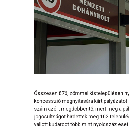
Összesen 876, zömmel kistelepülésen ny
koncesszió megnyitására kiírt pályázatot
szám azért megdöbbentő, mert még a pá
jogosultságot hirdettek meg 162 települé
vallott kudarcot több mint nyolcszáz eset