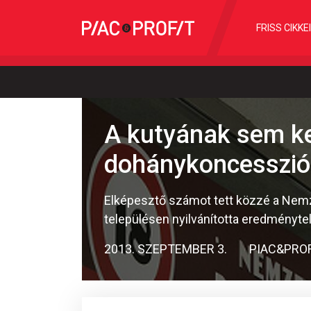
FRISS CIKKE
A kutyának sem ke
dohánykoncesszió
Elképesztő számot tett közzé a Nemz
településen nyilvánította eredménytel
2013. SZEPTEMBER 3.
PIAC&PRO