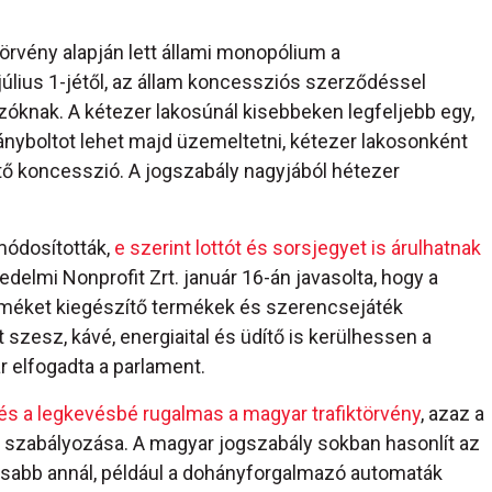
örvény alapján lett állami monopólium a
lius 1-jétől, az állam koncessziós szerződéssel
ázóknak. A kétezer lakosúnál kisebbeken legfeljebb egy,
nyboltot lehet majd üzemeltetni, kétezer lakosonként
tő koncesszió. A jogszabály nagyjából hétezer
módosították,
e szerint lottót és sorsjegyet is árulhatnak
elmi Nonprofit Zrt. január 16-án javasolta, hogy a
rméket kiegészítő termékek és szerencsejáték
t szesz, kávé, energiaital és üdítő is kerülhessen a
 elfogadta a parlament.
és a legkevésbé rugalmas a magyar trafiktörvény
, azaz a
szabályozása. A magyar jogszabály sokban hasonlít az
asabb annál, például a dohányforgalmazó automaták