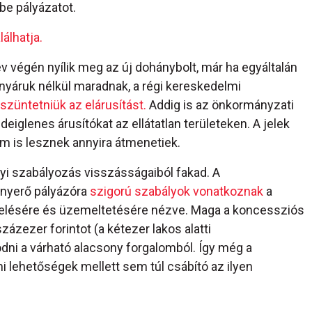
be pályázatot.
lálhatja.
v végén nyílik meg az új dohánybolt, már ha egyáltalán
ányáruk nélkül maradnak, a régi kereskedelmi
 szüntetniük az elárusítást.
Addig is az önkormányzati
 ideiglenes árusítókat az ellátatlan területeken. A jelek
m is lesznek annyira átmenetiek.
yi szabályozás visszásságaiból fakad. A
lnyerő pályázóra
szigorú szabályok vonatkoznak
a
erelésére és üzemeltetésére nézve. Maga a koncessziós
zázezer forintot (a kétezer lakos alatti
ni a várható alacsony forgalomból. Így még a
lehetőségek mellett sem túl csábító az ilyen