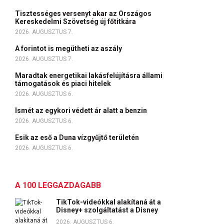
Tisztességes versenyt akar az Országos
Kereskedelmi Szövetség új főtitkára
2026. AUGUSZTUS 7.
A forintot is megütheti az aszály
2026. AUGUSZTUS 7.
Maradtak energetikai lakásfelújításra állami
támogatások és piaci hitelek
2026. AUGUSZTUS 6.
Ismét az egykori védett ár alatt a benzin
2026. AUGUSZTUS 6.
Esik az eső a Duna vízgyűjtő területén
2026. AUGUSZTUS 6.
A 100 LEGGAZDAGABB
TikTok-videókkal alakítaná át a
Disney+ szolgáltatást a Disney
2026. AUGUSZTUS 6.