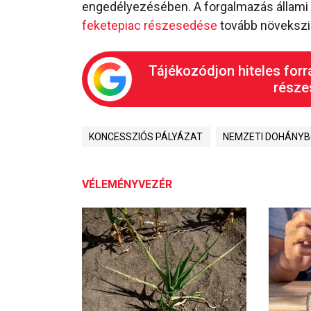
engedélyezésében. A forgalmazás állam
feketepiac részesedése
tovább növekszi
Tájékozódjon hiteles forr
részes
KONCESSZIÓS PÁLYÁZAT
NEMZETI DOHÁNYB
VÉLEMÉNYVEZÉR