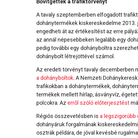
Bővítgették a trafiktörvényt
A tavaly szeptemberben elfogadott trafikt
dohánytermékek kiskereskedelme 2013. jú
engedheti át az értékesítést az erre pály
az annál népesebbeken legalább egy dohá
pedig további egy dohányboltra szerezhe
dohánybolt létrejöttével számol.
Az eredeti törvényt tavaly decemberben 
a dohányboltok
. A Nemzeti Dohánykeresked
trafikokban a dohánytermékek, dohányte
termékek mellett hírlap, ásványvíz, égetet
polcokra. Az
erről szóló előterjesztést
már
Régiós összevetésben is
a legszigorúbb 
dohányáruk forgalmának kiskereskedelmi 
osztrák példára, de jóval kevésbé rugalm