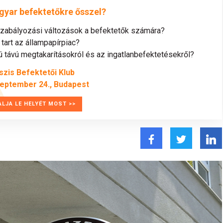
gyar befektetőkre ősszel?
szabályozási változások a befektetők számára?
tart az állampapírpiac?
távú megtakarításokról és az ingatlanbefektetésekről?
szis Befektetői Klub
zeptember 24., Budapest
ALJA LE HELYÉT MOST >>