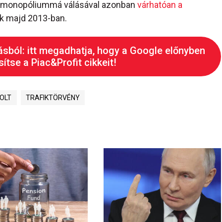
i monopóliummá válásával azonban
várhatóan a
k majd 2013-ban.
ásból: itt megadhatja, hogy a Google előnyben
ítse a Piac&Profit cikkeit!
OLT
TRAFIKTÖRVÉNY