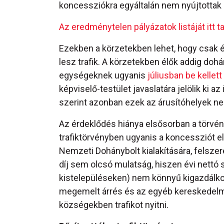
koncessziókra egyáltalán nem nyújtottak 
Az eredménytelen pályázatok listáját itt ta
Ezekben a körzetekben lehet, hogy csak é
lesz trafik. A körzetekben élők addig doh
egységeknek ugyanis
júliusban be kellett
képviselő-testület javaslatára jelölik ki az
szerint azonban ezek az árusítóhelyek ne
Az érdeklődés hiánya elsősorban a törvén
trafiktörvényben ugyanis a koncessziót e
Nemzeti Dohánybolt kialakítására, felsz
díj sem olcsó mulatság, hiszen évi nettó s
kistelepüléseken) nem könnyű kigazdálkod
megemelt árrés és az egyéb kereskedelmi 
községekben trafikot nyitni.