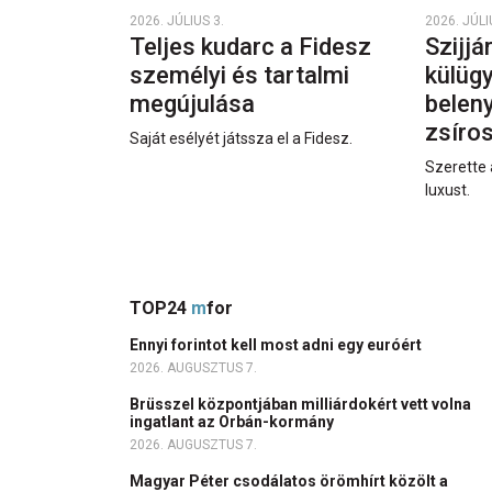
2026. JÚLIUS 3.
2026. JÚLI
Teljes kudarc a Fidesz
Szijjá
személyi és tartalmi
külüg
megújulása
beleny
zsíro
Saját esélyét játssza el a Fidesz.
Szerette 
luxust.
TOP24
m
for
Ennyi forintot kell most adni egy euróért
2026. AUGUSZTUS 7.
Brüsszel központjában milliárdokért vett volna
ingatlant az Orbán-kormány
2026. AUGUSZTUS 7.
Magyar Péter csodálatos örömhírt közölt a