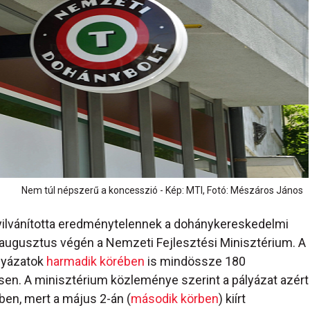
Nem túl népszerű a koncesszió - Kép: MTI, Fotó: Mészáros János
ilvánította eredménytelennek a dohánykereskedelmi
 augusztus végén a Nemzeti Fejlesztési Minisztérium. A
lyázatok
harmadik körében
is mindössze 180
sen. A minisztérium közleménye szerint a pályázat azért
ben, mert a május 2-án (
második körben
) kiírt