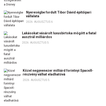
Nyereségbe fordult Tibor Dávid építőipari
vállalata
2026. AUGUSZTUS 6.
Lakásokat vásárolt luxusbirtoka mögött a fiatal
ausztrál milliárdos
2026. AUGUSZTUS 5.
Közel negyvenezer milliárd forintnyi SpaceX-
részvény válhat eladhatóvá
2026. AUGUSZTUS 5.