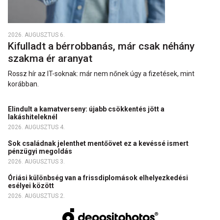
2026. AUGUSZTUS 6.
Kifulladt a bérrobbanás, már csak néhány
szakma ér aranyat
Rossz hír az IT-soknak: már nem nőnek úgy a fizetések, mint
korábban.
Elindult a kamatverseny: újabb csökkentés jött a
lakáshiteleknél
2026. AUGUSZTUS 4.
Sok családnak jelenthet mentőövet ez a kevéssé ismert
pénzügyi megoldás
2026. AUGUSZTUS 3.
Óriási különbség van a frissdiplomások elhelyezkedési
esélyei között
2026. AUGUSZTUS 2.