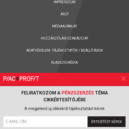
IMPRESSZUM
ÁSZF
MÉDIAAJÁNLAT
HOZZÁSZÓLÁSI SZABÁLYZAT
ADATVÉDELEM:
TÁJÉKOZTATÓK
/
BEÁLLÍTÁSOK
KLASSZIS MÉDIA
FELIRATKOZOM A
PÉNZSZERZÉS
TÉMA
CIKKÉRTESÍTŐJÉRE
FELIRATKOZÁS A PIAC & PROFIT ONLINE MAGAZIN HÍRLEVELÉRE
A megjelenő új cikkekről tájékoztatást kérek
ÉRTESÍTÉST KÉREK
FELIRATKOZOM