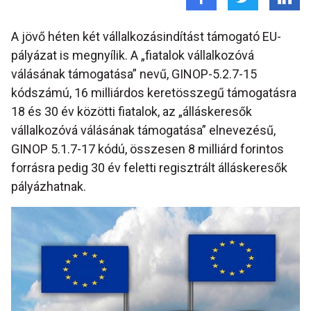
A jövő héten két vállalkozásindítást támogató EU-
pályázat is megnyílik. A „fiatalok vállalkozóvá
válásának támogatása” nevű, GINOP-5.2.7-15
kódszámú, 16 milliárdos keretösszegű támogatásra
18 és 30 év közötti fiatalok, az „álláskeresők
vállalkozóvá válásának támogatása” elnevezésű,
GINOP 5.1.7-17 kódú, összesen 8 milliárd forintos
forrásra pedig 30 év feletti regisztrált álláskeresők
pályázhatnak.