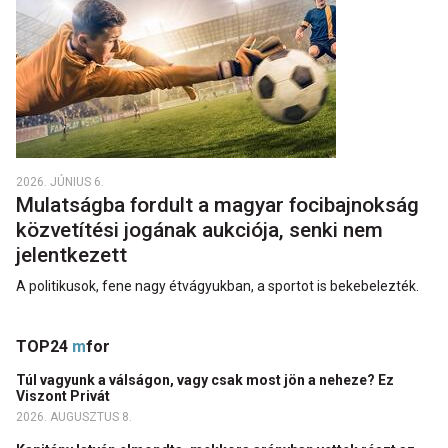
2026. JÚNIUS 6.
Mulatságba fordult a magyar focibajnokság
közvetítési jogának aukciója, senki nem
jelentkezett
A politikusok, fene nagy étvágyukban, a sportot is bekebelezték.
TOP24
m
for
Túl vagyunk a válságon, vagy csak most jön a neheze? Ez
Viszont Privát
2026. AUGUSZTUS 8.