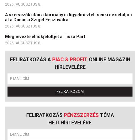
2026. AUGUSZTUS 8.
A szervezők után a kormány is figyelmeztet: senki ne sétáljon
át a Dunán a Sziget Fesztiválra
2026. AUGUSZTUS 8.
Megnevezte elnökjelöltjét a Tisza Párt
2026. AUGUSZTUS 8.
FELIRATKOZÁS A
PIAC & PROFIT
ONLINE MAGAZIN
HÍRLEVELÉRE
FELIRATKOZOM
FELIRATKOZÁS
PÉNZSZERZÉS
TÉMA
HETI HÍRLEVELÉRE