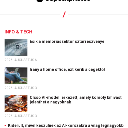
INFO & TECH
Esik a memóriaszektor sztárrészvénye
2026. AUGUSZTUS 6.
Irány a home office, ezt kérik a cégektől
2026. AUGUSZTUS 3.
Olcsó AI-modell érkezett, amely komoly kihívást
jelenthet a nagyoknak
2026. AUGUSZTUS 3.
Kiderült, mivel készülnek az AI-korszakra a világ legnagyobb