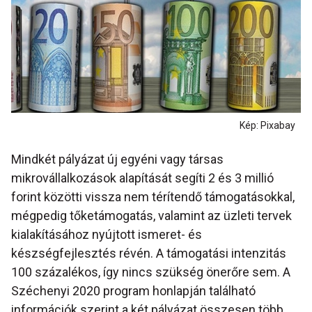
Kép: Pixabay
Mindkét pályázat új egyéni vagy társas
mikrovállalkozások alapítását segíti 2 és 3 millió
forint közötti vissza nem térítendő támogatásokkal,
mégpedig tőketámogatás, valamint az üzleti tervek
kialakításához nyújtott ismeret- és
készségfejlesztés révén. A támogatási intenzitás
100 százalékos, így nincs szükség önerőre sem. A
Széchenyi 2020 program honlapján található
információk szerint a két pályázat összesen több