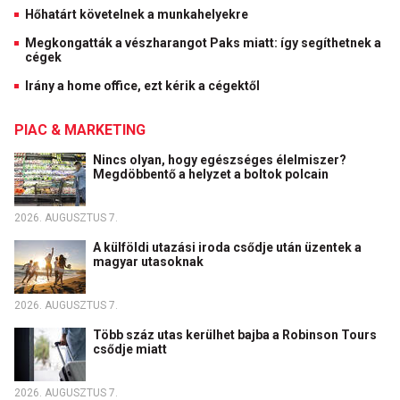
Hőhatárt követelnek a munkahelyekre
Megkongatták a vészharangot Paks miatt: így segíthetnek a
cégek
Irány a home office, ezt kérik a cégektől
PIAC & MARKETING
Nincs olyan, hogy egészséges élelmiszer?
Megdöbbentő a helyzet a boltok polcain
2026. AUGUSZTUS 7.
A külföldi utazási iroda csődje után üzentek a
magyar utasoknak
2026. AUGUSZTUS 7.
Több száz utas kerülhet bajba a Robinson Tours
csődje miatt
2026. AUGUSZTUS 7.