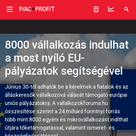
8000 vállalkozás indulhat
a most nyíló EU-
pályázatok segítségével
Június 30-tól adhatók be a kérelmek a fiatalok és az
álláskeresők vállalkozóvá válását támogató európai
uniós pályázatokra. A vallalkozokforuma.hu
összesítése szerint a 24 milliárd forintnyi forrás
több mint 8000 egyéni és mikrovállalkozást indíthat
útjára tőketámogatással, valamint ismeret- és
készségfejlesztéssel.