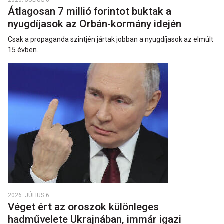
Átlagosan 7 millió forintot buktak a
nyugdíjasok az Orbán-kormány idején
Csak a propaganda szintjén jártak jobban a nyugdíjasok az elmúlt
15 évben.
2026. JÚLIUS 6.
Véget ért az oroszok különleges
hadművelete Ukrajnában, immár igazi