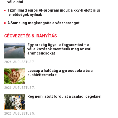
vállalatai
Tízmilliárd eurós AI-program indul: a kkv-k előtt is új
lehetőségek nyílnak
A Samsung megkongatta a vészharangot
CÉGVEZETÉS & IRÁNYÍTÁS
Egy ország figyeli a fogyasztást – a
vállalkozások menthetik meg az esti
áramcsúcsokat
2026. AUGUSZTUS 7.
Lecsap a hatóság a gyrososokra és a
sushiéttermekre
2026. AUGUSZTUS 7.
Rég nem látott fordulat a családi cégeknél
2026. AUGUSZTUS 5.