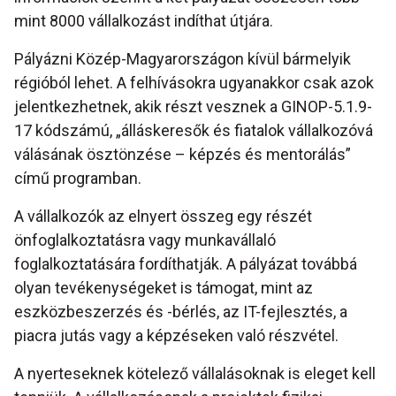
mint 8000 vállalkozást indíthat útjára.
Pályázni Közép-Magyarországon kívül bármelyik
régióból lehet. A felhívásokra ugyanakkor csak azok
jelentkezhetnek, akik részt vesznek a GINOP-5.1.9-
17 kódszámú, „álláskeresők és fiatalok vállalkozóvá
válásának ösztönzése – képzés és mentorálás”
című programban.
A vállalkozók az elnyert összeg egy részét
önfoglalkoztatásra vagy munkavállaló
foglalkoztatására fordíthatják. A pályázat továbbá
olyan tevékenységeket is támogat, mint az
eszközbeszerzés és -bérlés, az IT-fejlesztés, a
piacra jutás vagy a képzéseken való részvétel.
A nyerteseknek kötelező vállalásoknak is eleget kell