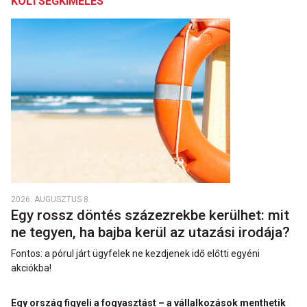
KÖLTSÉGKÍMÉLÉS
2026. AUGUSZTUS 8.
Egy rossz döntés százezrekbe kerülhet: mit
ne tegyen, ha bajba kerül az utazási irodája?
Fontos: a pórul járt ügyfelek ne kezdjenek idő előtti egyéni
akciókba!
Egy ország figyeli a fogyasztást – a vállalkozások menthetik