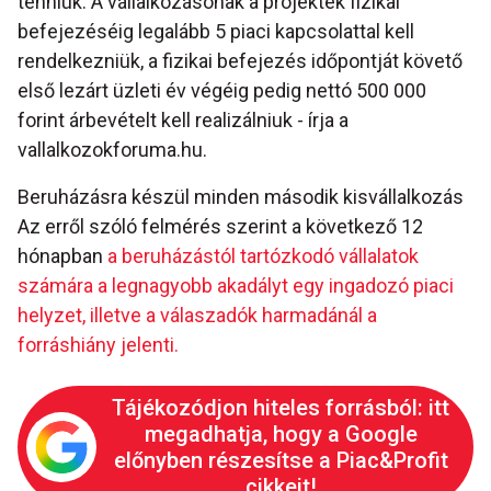
tenniük. A vállalkozásonak a projektek fizikai
befejezéséig legalább 5 piaci kapcsolattal kell
rendelkezniük, a fizikai befejezés időpontját követő
első lezárt üzleti év végéig pedig nettó 500 000
forint árbevételt kell realizálniuk - írja a
vallalkozokforuma.hu.
Beruházásra készül minden második kisvállalkozás
Az erről szóló felmérés szerint a következő 12
hónapban
a beruházástól tartózkodó vállalatok
számára a legnagyobb akadályt egy ingadozó piaci
helyzet, illetve a válaszadók harmadánál a
forráshiány jelenti.
Tájékozódjon hiteles forrásból: itt
megadhatja, hogy a Google
előnyben részesítse a Piac&Profit
cikkeit!