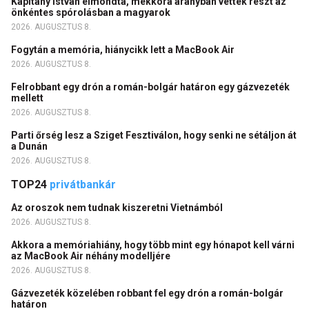
Kapitány István elmondta, mekkora arányban vettek részt az
önkéntes spórolásban a magyarok
2026. AUGUSZTUS 8.
Fogytán a memória, hiánycikk lett a MacBook Air
2026. AUGUSZTUS 8.
Felrobbant egy drón a román-bolgár határon egy gázvezeték
mellett
2026. AUGUSZTUS 8.
Parti őrség lesz a Sziget Fesztiválon, hogy senki ne sétáljon át
a Dunán
2026. AUGUSZTUS 8.
TOP24
privátbankár
Az oroszok nem tudnak kiszeretni Vietnámból
2026. AUGUSZTUS 8.
Akkora a memóriahiány, hogy több mint egy hónapot kell várni
az MacBook Air néhány modelljére
2026. AUGUSZTUS 8.
Gázvezeték közelében robbant fel egy drón a román-bolgár
határon