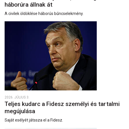
háborúra állnak át
A civilek öldöklése háborús bűncselekmény.
2026. JÚLIUS 3.
Teljes kudarc a Fidesz személyi és tartalmi
megújulása
Saját esélyét játssza el a Fidesz.