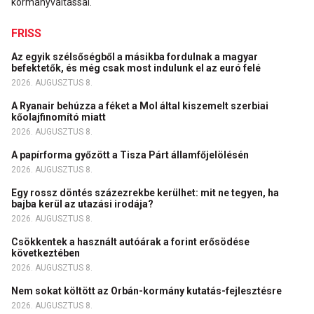
kormányváltással.
FRISS
Az egyik szélsőségből a másikba fordulnak a magyar
befektetők, és még csak most indulunk el az euró felé
2026. AUGUSZTUS 8.
A Ryanair behúzza a féket a Mol által kiszemelt szerbiai
kőolajfinomító miatt
2026. AUGUSZTUS 8.
A papírforma győzött a Tisza Párt államfőjelölésén
2026. AUGUSZTUS 8.
Egy rossz döntés százezrekbe kerülhet: mit ne tegyen, ha
bajba kerül az utazási irodája?
2026. AUGUSZTUS 8.
Csökkentek a használt autóárak a forint erősödése
következtében
2026. AUGUSZTUS 8.
Nem sokat költött az Orbán-kormány kutatás-fejlesztésre
2026. AUGUSZTUS 8.