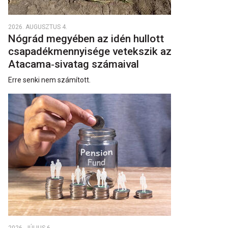
2026. AUGUSZTUS 4.
Nógrád megyében az idén hullott
csapadékmennyisége vetekszik az
Atacama‑sivatag számaival
Erre senki nem számított.
2026. JÚLIUS 6.