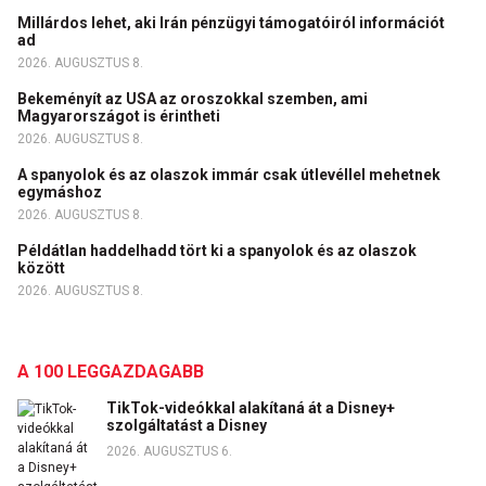
Millárdos lehet, aki Irán pénzügyi támogatóiról információt
ad
2026. AUGUSZTUS 8.
Bekeményít az USA az oroszokkal szemben, ami
Magyarországot is érintheti
2026. AUGUSZTUS 8.
A spanyolok és az olaszok immár csak útlevéllel mehetnek
egymáshoz
2026. AUGUSZTUS 8.
Példátlan haddelhadd tört ki a spanyolok és az olaszok
között
2026. AUGUSZTUS 8.
A 100 LEGGAZDAGABB
TikTok-videókkal alakítaná át a Disney+
szolgáltatást a Disney
2026. AUGUSZTUS 6.