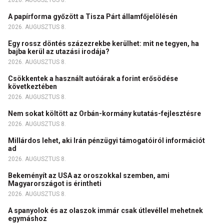
2026. AUGUSZTUS 8.
A papírforma győzött a Tisza Párt államfőjelölésén
2026. AUGUSZTUS 8.
Egy rossz döntés százezrekbe kerülhet: mit ne tegyen, ha
bajba kerül az utazási irodája?
2026. AUGUSZTUS 8.
Csökkentek a használt autóárak a forint erősödése
következtében
2026. AUGUSZTUS 8.
Nem sokat költött az Orbán-kormány kutatás-fejlesztésre
2026. AUGUSZTUS 8.
Millárdos lehet, aki Irán pénzügyi támogatóiról információt
ad
2026. AUGUSZTUS 8.
Bekeményít az USA az oroszokkal szemben, ami
Magyarországot is érintheti
2026. AUGUSZTUS 8.
A spanyolok és az olaszok immár csak útlevéllel mehetnek
egymáshoz