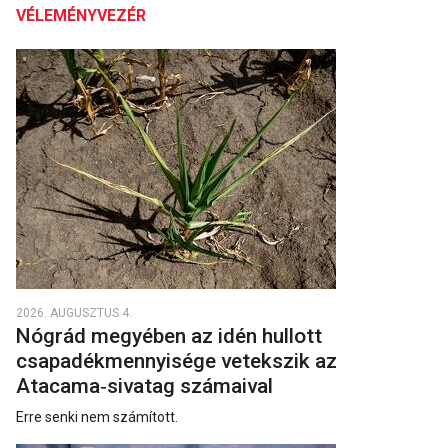
VÉLEMÉNYVEZÉR
2026. AUGUSZTUS 4.
Nógrád megyében az idén hullott
csapadékmennyisége vetekszik az
Atacama‑sivatag számaival
Erre senki nem számított.