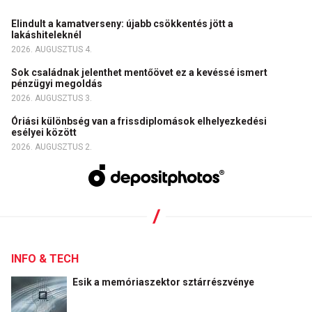
Elindult a kamatverseny: újabb csökkentés jött a
lakáshiteleknél
2026. AUGUSZTUS 4.
Sok családnak jelenthet mentőövet ez a kevéssé ismert
pénzügyi megoldás
2026. AUGUSZTUS 3.
Óriási különbség van a frissdiplomások elhelyezkedési
esélyei között
2026. AUGUSZTUS 2.
INFO & TECH
Esik a memóriaszektor sztárrészvénye