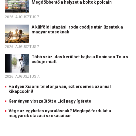
Megdöbbentő a helyzet a boltok polcain
2026. AUGUSZTUS 7.
A külföldi utazási iroda csődje után üzentek a
magyar utasoknak
2026. AUGUSZTUS 7.
Több száz utas kerülhet bajba a Robinson Tours
csődje miatt
2026. AUGUSZTUS 7.
Ha ilyen Xiaomi telefonja van, ezt érdemes azonnal
kikapcsolni!
Keményen visszaütött a Lidl nagy ígérete
Vége az egyhetes nyaralásnak? Meglepő fordulat a
magyarok utazási szokásaiban