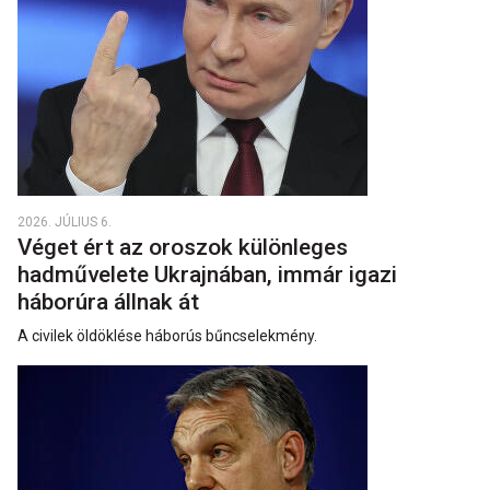
2026. JÚLIUS 6.
Véget ért az oroszok különleges
hadművelete Ukrajnában, immár igazi
háborúra állnak át
A civilek öldöklése háborús bűncselekmény.