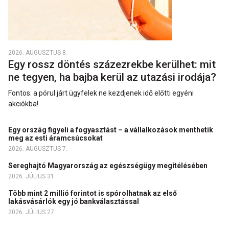
2026. AUGUSZTUS 8.
Egy rossz döntés százezrekbe kerülhet: mit
ne tegyen, ha bajba kerül az utazási irodája?
Fontos: a pórul járt ügyfelek ne kezdjenek idő előtti egyéni
akciókba!
Egy ország figyeli a fogyasztást – a vállalkozások menthetik
meg az esti áramcsúcsokat
2026. AUGUSZTUS 7.
Sereghajtó Magyarország az egészségügy megítélésében
2026. JÚLIUS 31.
Több mint 2 millió forintot is spórolhatnak az első
lakásvásárlók egy jó bankválasztással
2026. JÚLIUS 27.