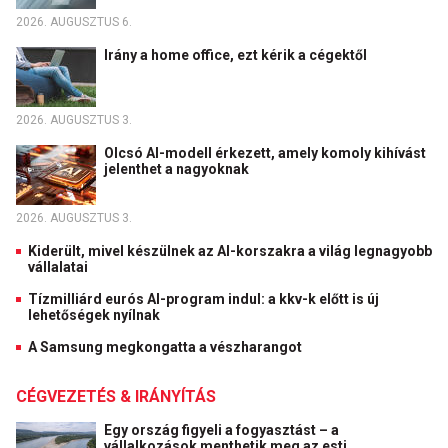
2026. AUGUSZTUS 6.
Irány a home office, ezt kérik a cégektől
2026. AUGUSZTUS 3.
Olcsó AI-modell érkezett, amely komoly kihívást
jelenthet a nagyoknak
2026. AUGUSZTUS 3.
Kiderült, mivel készülnek az AI-korszakra a világ legnagyobb
vállalatai
Tízmilliárd eurós AI-program indul: a kkv-k előtt is új
lehetőségek nyílnak
A Samsung megkongatta a vészharangot
CÉGVEZETÉS & IRÁNYÍTÁS
Egy ország figyeli a fogyasztást – a
vállalkozások menthetik meg az esti