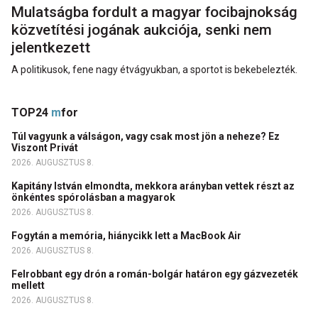
Mulatságba fordult a magyar focibajnokság
közvetítési jogának aukciója, senki nem
jelentkezett
A politikusok, fene nagy étvágyukban, a sportot is bekebelezték.
TOP24
m
for
Túl vagyunk a válságon, vagy csak most jön a neheze? Ez
Viszont Privát
2026. AUGUSZTUS 8.
Kapitány István elmondta, mekkora arányban vettek részt az
önkéntes spórolásban a magyarok
2026. AUGUSZTUS 8.
Fogytán a memória, hiánycikk lett a MacBook Air
2026. AUGUSZTUS 8.
Felrobbant egy drón a román-bolgár határon egy gázvezeték
mellett
2026. AUGUSZTUS 8.