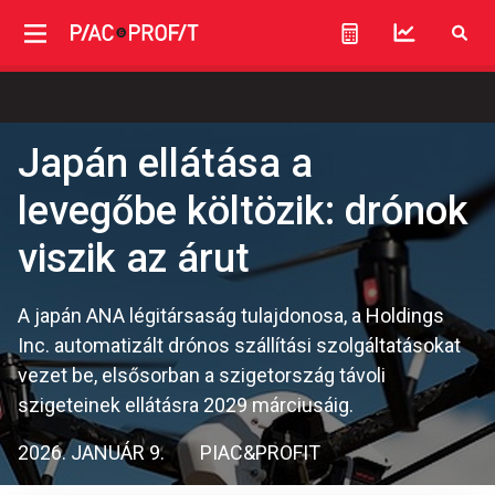
Japán ellátása a
levegőbe költözik: drónok
viszik az árut
A japán ANA légitársaság tulajdonosa, a Holdings
Inc. automatizált drónos szállítási szolgáltatásokat
vezet be, elsősorban a szigetország távoli
szigeteinek ellátásra 2029 márciusáig.
2026. JANUÁR 9.
PIAC&PROFIT