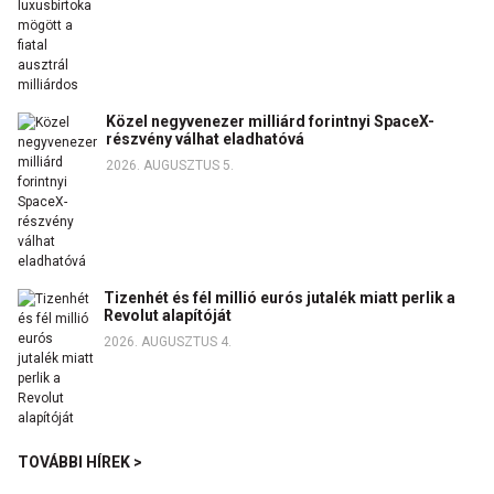
Közel negyvenezer milliárd forintnyi SpaceX-
részvény válhat eladhatóvá
2026. AUGUSZTUS 5.
Tizenhét és fél millió eurós jutalék miatt perlik a
Revolut alapítóját
2026. AUGUSZTUS 4.
TOVÁBBI HÍREK >