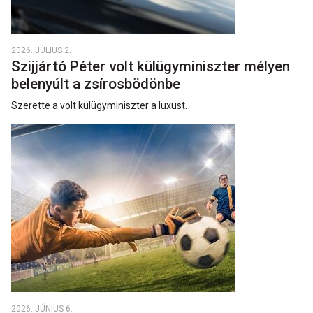
2026. JÚLIUS 2.
Szijjártó Péter volt külügyminiszter mélyen
belenyúlt a zsírosbödönbe
Szerette a volt külügyminiszter a luxust.
2026. JÚNIUS 6.