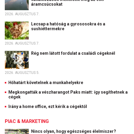
áramcsúcsokat
2026. AUGUSZTUS 7.
Lecsap a hatóság a gyrososokra és a
sushiéttermekre
2026. AUGUSZTUS 7.
Rég nem látott fordulat a családi cégeknél
2026. AUGUSZTUS 5.
Hőhatárt követelnek a munkahelyekre
Megkongatták a vészharangot Paks miatt: így segíthetnek a
cégek
Irány a home office, ezt kérik a cégektől
PIAC & MARKETING
Nincs olyan, hogy egészséges élelmiszer?