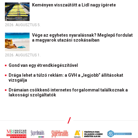
Keményen visszaütött a Lidl nagy ígérete
2026. AUGUSZTUS 5.
Vége az egyhetes nyaralásnak? Meglepő fordulat
a magyarok utazási szokásaiban
2026. AUGUSZTUS 1.
Gond van egy étrendkiegészítővel
Drága lehet a túlzó reklám: a GVH a „legjobb” állításokat
vizsgálja
Drámaian csökkenő internetes forgalommal találkoznak a
lakossági szolgáltatók