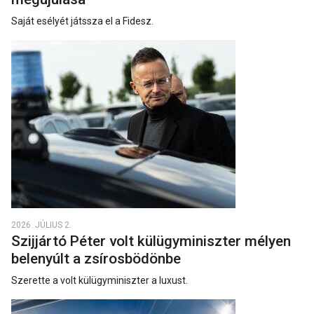
Saját esélyét játssza el a Fidesz.
2026. JÚLIUS 2.
Szijjártó Péter volt külügyminiszter mélyen
belenyúlt a zsírosbödönbe
Szerette a volt külügyminiszter a luxust.