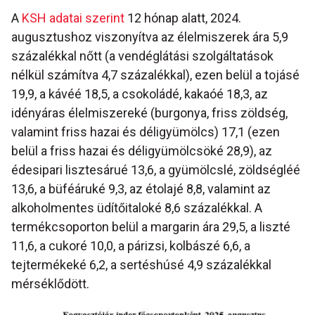
A
KSH adatai szerint
12 hónap alatt, 2024.
augusztushoz viszonyítva az élelmiszerek ára 5,9
százalékkal nőtt (a vendéglátási szolgáltatások
nélkül számítva 4,7 százalékkal), ezen belül a tojásé
19,9, a kávéé 18,5, a csokoládé, kakaóé 18,3, az
idényáras élelmiszereké (burgonya, friss zöldség,
valamint friss hazai és déligyümölcs) 17,1 (ezen
belül a friss hazai és déligyümölcsöké 28,9), az
édesipari lisztesárué 13,6, a gyümölcslé, zöldségléé
13,6, a büféáruké 9,3, az étolajé 8,8, valamint az
alkoholmentes üdítőitaloké 8,6 százalékkal. A
termékcsoporton belül a margarin ára 29,5, a liszté
11,6, a cukoré 10,0, a párizsi, kolbászé 6,6, a
tejtermékeké 6,2, a sertéshúsé 4,9 százalékkal
mérséklődött.