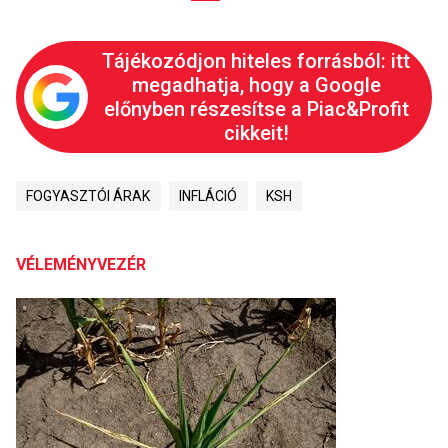
Tájékozódjon hiteles forrásból: itt
megadhatja, hogy a Google
előnyben részesítse a Piac&Profit
cikkeit!
FOGYASZTÓI ÁRAK
INFLÁCIÓ
KSH
VÉLEMÉNYVEZÉR