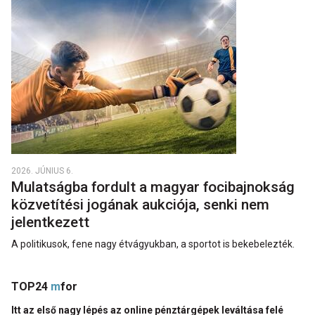
2026. JÚNIUS 6.
Mulatságba fordult a magyar focibajnokság
közvetítési jogának aukciója, senki nem
jelentkezett
A politikusok, fene nagy étvágyukban, a sportot is bekebelezték.
TOP24
m
for
Itt az első nagy lépés az online pénztárgépek leváltása felé