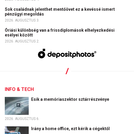
Sok családnak jelenthet mentőövet ez a kevéssé ismert
pénzügyi megoldás
2026. AUGUSZTUS 3.
Óriási különbség van a frissdiplomások elhelyezkedési
esélyei között
2026. AUGUSZTUS 2.
INFO & TECH
Esik a memóriaszektor sztárrészvénye
2026. AUGUSZTUS 6.
Irány a home office, ezt kérik a cégektől