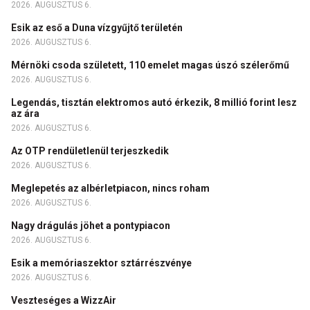
2026. AUGUSZTUS 6.
Esik az eső a Duna vízgyűjtő területén
2026. AUGUSZTUS 6.
Mérnöki csoda született, 110 emelet magas úszó szélerőmű
2026. AUGUSZTUS 6.
Legendás, tisztán elektromos autó érkezik, 8 millió forint lesz
az ára
2026. AUGUSZTUS 6.
Az OTP rendületlenül terjeszkedik
2026. AUGUSZTUS 6.
Meglepetés az albérletpiacon, nincs roham
2026. AUGUSZTUS 6.
Nagy drágulás jöhet a pontypiacon
2026. AUGUSZTUS 6.
Esik a memóriaszektor sztárrészvénye
2026. AUGUSZTUS 6.
Veszteséges a WizzAir