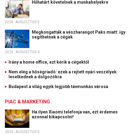
Hőhatárt követelnek a munkahelyekre
2026. AUGUSZTUS 5.
Megkongatták a vészharangot Paks miatt: így
segíthetnek a cégek
2026. AUGUSZTUS 4.
Irány a home office, ezt kérik a cégektől
Nem elég a hőségriadó: ezek a rejtett nyári veszélyek
leselkednek a dolgozókra
Budapest a világ egyik legjobb távmunkás városa
PIAC & MARKETING
Ha ilyen Xiaomi telefonja van, ezt érdemes
azonnal kikapcsolni!
2026. AUGUSZTUS 5.