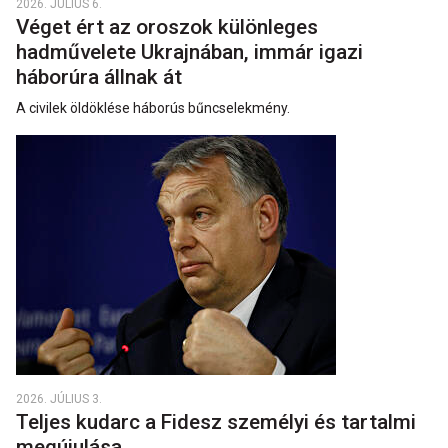
2026. JÚLIUS 6.
Véget ért az oroszok különleges
hadművelete Ukrajnában, immár igazi
háborúra állnak át
A civilek öldöklése háborús bűncselekmény.
2026. JÚLIUS 3.
Teljes kudarc a Fidesz személyi és tartalmi
megújulása