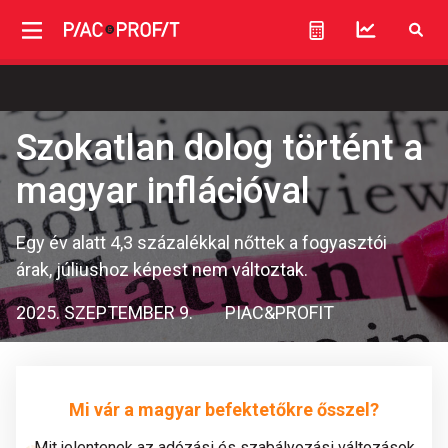
Szokatlan dolog történt a
magyar inflációval
Egy év alatt 4,3 százalékkal nőttek a fogyasztói
árak, júliushoz képest nem változtak.
2025. SZEPTEMBER 9.
PIAC&PROFIT
Mi vár a magyar befektetőkre ősszel?
Mit jelentenek az adózási és szabályozási változások