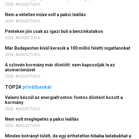
2026. AUGUSZTUS 6.
Nem a véletlen műve volt a paksi leállás
2026. AUGUSZTUS 6.
Pénteken jön csak az igazi buli a benzinkutakon
2026. AUGUSZTUS 6.
Már Budapesten kívül keresik a 100 millió feletti ingatlanokat
2026. AUGUSZTUS 6.
A szlovén kormány már döntött: nem kapcsolják le az
atomerőművet
2026. AUGUSZTUS 6.
TOP24
privátbankár
Valami készül az energiafronton: fontos döntést hozott a
kormány
2026. AUGUSZTUS 6.
Nem volt meglepetés a paksi leállás
2026. AUGUSZTUS 6.
Minden botrányt túlélt, de egy érthetetlen hibába belebukhat a