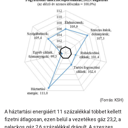
(Forrás: KSH)
A háztartási energiáért 11 százalékkal többet kellett
fizetni átlagosan, ezen belül a vezetékes gáz 23,2, a
palackos gáz 2,6 százalékkal drágult. A szeszes