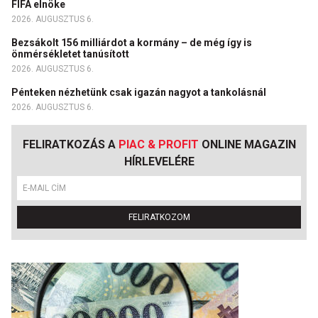
FIFA elnöke
2026. AUGUSZTUS 6.
Bezsákolt 156 milliárdot a kormány – de még így is
önmérsékletet tanúsított
2026. AUGUSZTUS 6.
Pénteken nézhetünk csak igazán nagyot a tankolásnál
2026. AUGUSZTUS 6.
FELIRATKOZÁS A
PIAC & PROFIT
ONLINE MAGAZIN
HÍRLEVELÉRE
FELIRATKOZOM