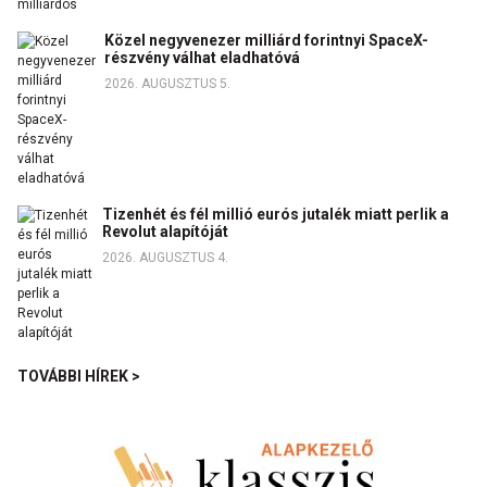
Közel negyvenezer milliárd forintnyi SpaceX-
részvény válhat eladhatóvá
2026. AUGUSZTUS 5.
Tizenhét és fél millió eurós jutalék miatt perlik a
Revolut alapítóját
2026. AUGUSZTUS 4.
TOVÁBBI HÍREK >