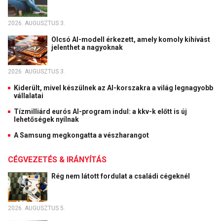
2026. AUGUSZTUS 3.
Olcsó AI-modell érkezett, amely komoly kihívást
jelenthet a nagyoknak
2026. AUGUSZTUS 3.
Kiderült, mivel készülnek az AI-korszakra a világ legnagyobb
vállalatai
Tízmilliárd eurós AI-program indul: a kkv-k előtt is új
lehetőségek nyílnak
A Samsung megkongatta a vészharangot
CÉGVEZETÉS & IRÁNYÍTÁS
Rég nem látott fordulat a családi cégeknél
2026. AUGUSZTUS 5.