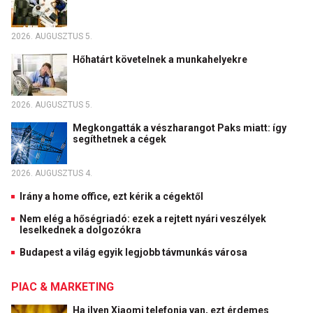
2026. AUGUSZTUS 5.
Hőhatárt követelnek a munkahelyekre
2026. AUGUSZTUS 5.
Megkongatták a vészharangot Paks miatt: így
segíthetnek a cégek
2026. AUGUSZTUS 4.
Irány a home office, ezt kérik a cégektől
Nem elég a hőségriadó: ezek a rejtett nyári veszélyek
leselkednek a dolgozókra
Budapest a világ egyik legjobb távmunkás városa
PIAC & MARKETING
Ha ilyen Xiaomi telefonja van, ezt érdemes