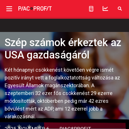
Szép számok érkeztek az
USA gazdaságáról
Két hónapnyi csökkenést követően végre ismét
pozitív irányt vett a foglalkoztatottság változása az
Egyesült Államok magánszektorában. A
szeptemberi 32 ezer fős csökkenést 29 ezerre
módosították, októberben pedig már 42 ezres
bővülést mért az ADP, ami 12 ezerrel jobb a
várakozásnál.
2025. NOVEMBER 6.
PIAC&PROFIT