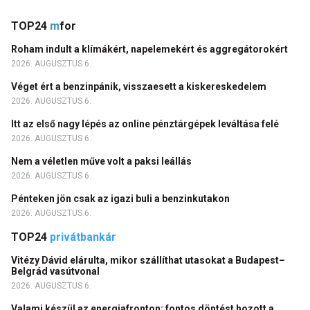
TOP24
m
for
Roham indult a klímákért, napelemekért és aggregátorokért
2026. AUGUSZTUS 6.
Véget ért a benzinpánik, visszaesett a kiskereskedelem
2026. AUGUSZTUS 6.
Itt az első nagy lépés az online pénztárgépek leváltása felé
2026. AUGUSZTUS 6.
Nem a véletlen műve volt a paksi leállás
2026. AUGUSZTUS 6.
Pénteken jön csak az igazi buli a benzinkutakon
2026. AUGUSZTUS 6.
TOP24
privátbankár
Vitézy Dávid elárulta, mikor szállíthat utasokat a Budapest–
Belgrád vasútvonal
2026. AUGUSZTUS 6.
Valami készül az energiafronton: fontos döntést hozott a