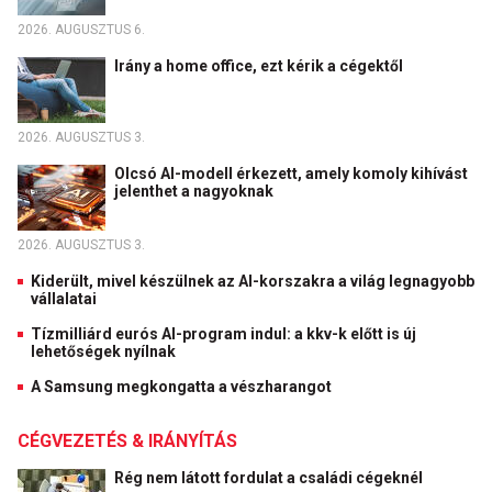
2026. AUGUSZTUS 6.
Irány a home office, ezt kérik a cégektől
2026. AUGUSZTUS 3.
Olcsó AI-modell érkezett, amely komoly kihívást
jelenthet a nagyoknak
2026. AUGUSZTUS 3.
Kiderült, mivel készülnek az AI-korszakra a világ legnagyobb
vállalatai
Tízmilliárd eurós AI-program indul: a kkv-k előtt is új
lehetőségek nyílnak
A Samsung megkongatta a vészharangot
CÉGVEZETÉS & IRÁNYÍTÁS
Rég nem látott fordulat a családi cégeknél