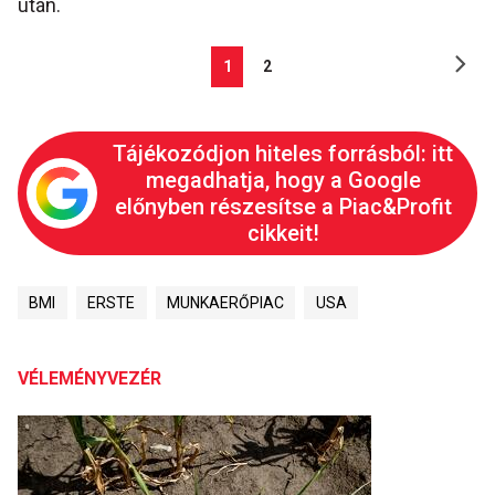
után.
1
2
Tájékozódjon hiteles forrásból: itt
megadhatja, hogy a Google
előnyben részesítse a Piac&Profit
cikkeit!
BMI
ERSTE
MUNKAERŐPIAC
USA
VÉLEMÉNYVEZÉR