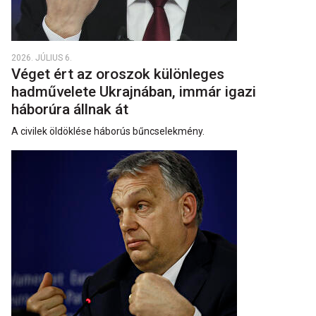
2026. JÚLIUS 6.
Véget ért az oroszok különleges
hadművelete Ukrajnában, immár igazi
háborúra állnak át
A civilek öldöklése háborús bűncselekmény.