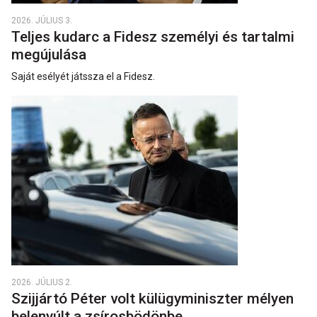
2026. JÚLIUS 3.
Teljes kudarc a Fidesz személyi és tartalmi
megújulása
Saját esélyét játssza el a Fidesz.
2026. JÚLIUS 2.
Szijjártó Péter volt külügyminiszter mélyen
belenyúlt a zsírosbödönbe