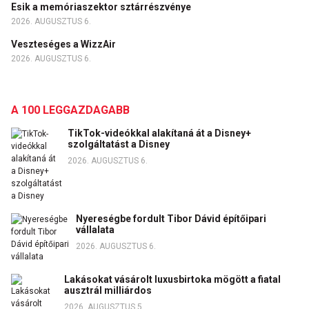
Esik a memóriaszektor sztárrészvénye
2026. AUGUSZTUS 6.
Veszteséges a WizzAir
2026. AUGUSZTUS 6.
A 100 LEGGAZDAGABB
TikTok-videókkal alakítaná át a Disney+
szolgáltatást a Disney
2026. AUGUSZTUS 6.
Nyereségbe fordult Tibor Dávid építőipari
vállalata
2026. AUGUSZTUS 6.
Lakásokat vásárolt luxusbirtoka mögött a fiatal
ausztrál milliárdos
2026. AUGUSZTUS 5.