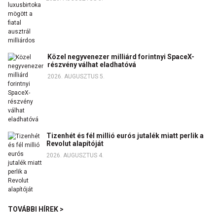
Közel negyvenezer milliárd forintnyi SpaceX-
részvény válhat eladhatóvá
2026. AUGUSZTUS 5.
Tizenhét és fél millió eurós jutalék miatt perlik a
Revolut alapítóját
2026. AUGUSZTUS 4.
TOVÁBBI HÍREK >