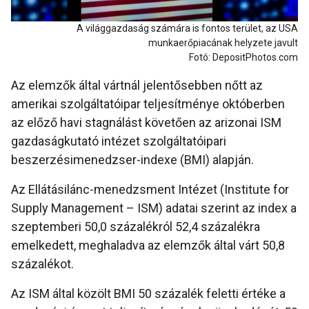
A világgazdaság számára is fontos terület, az USA
munkaerőpiacának helyzete javult
Fotó: DepositPhotos.com
Az elemzők által vártnál jelentősebben nőtt az
amerikai szolgáltatóipar teljesítménye októberben
az előző havi stagnálást követően az arizonai ISM
gazdaságkutató intézet szolgáltatóipari
beszerzésimenedzser-indexe (BMI) alapján.
Az Ellátásilánc-menedzsment Intézet (Institute for
Supply Management – ISM) adatai szerint az index a
szeptemberi 50,0 százalékról 52,4 százalékra
emelkedett, meghaladva az elemzők által várt 50,8
százalékot.
Az ISM által közölt BMI 50 százalék feletti értéke a