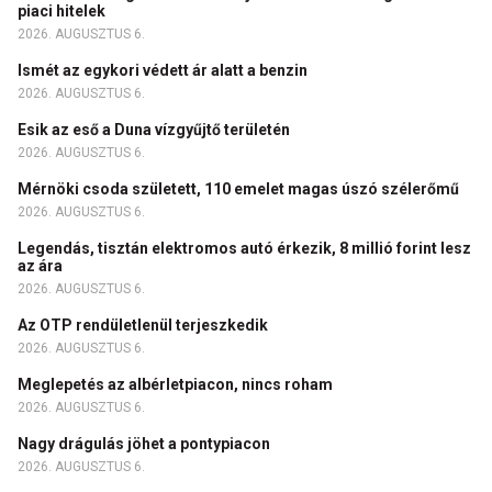
piaci hitelek
2026. AUGUSZTUS 6.
Ismét az egykori védett ár alatt a benzin
2026. AUGUSZTUS 6.
Esik az eső a Duna vízgyűjtő területén
2026. AUGUSZTUS 6.
Mérnöki csoda született, 110 emelet magas úszó szélerőmű
2026. AUGUSZTUS 6.
Legendás, tisztán elektromos autó érkezik, 8 millió forint lesz
az ára
2026. AUGUSZTUS 6.
Az OTP rendületlenül terjeszkedik
2026. AUGUSZTUS 6.
Meglepetés az albérletpiacon, nincs roham
2026. AUGUSZTUS 6.
Nagy drágulás jöhet a pontypiacon
2026. AUGUSZTUS 6.