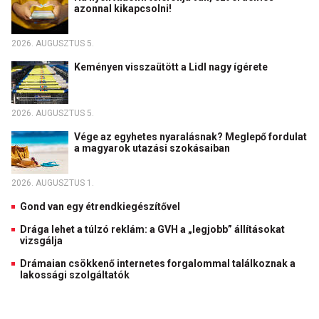
azonnal kikapcsolni!
2026. AUGUSZTUS 5.
Keményen visszaütött a Lidl nagy ígérete
2026. AUGUSZTUS 5.
Vége az egyhetes nyaralásnak? Meglepő fordulat
a magyarok utazási szokásaiban
2026. AUGUSZTUS 1.
Gond van egy étrendkiegészítővel
Drága lehet a túlzó reklám: a GVH a „legjobb” állításokat
vizsgálja
Drámaian csökkenő internetes forgalommal találkoznak a
lakossági szolgáltatók