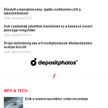
Elindult a kamatverseny: újabb csökkentés jött a
lakáshiteleknél
2026. AUGUSZTUS 4.
Sok családnak jelenthet mentőövet ez a kevéssé ismert
pénzügyi megoldás
2026. AUGUSZTUS 3.
Óriási különbség van a frissdiplomások elhelyezkedési
esélyei között
2026. AUGUSZTUS 2.
INFO & TECH
Esik a memóriaszektor sztárrészvénye