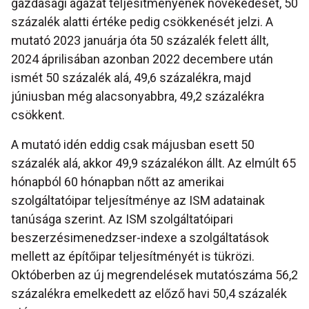
gazdasági ágazat teljesítményének növekedését, 50
százalék alatti értéke pedig csökkenését jelzi. A
mutató 2023 januárja óta 50 százalék felett állt,
2024 áprilisában azonban 2022 decembere után
ismét 50 százalék alá, 49,6 százalékra, majd
júniusban még alacsonyabbra, 49,2 százalékra
csökkent.
A mutató idén eddig csak májusban esett 50
százalék alá, akkor 49,9 százalékon állt. Az elmúlt 65
hónapból 60 hónapban nőtt az amerikai
szolgáltatóipar teljesítménye az ISM adatainak
tanúsága szerint. Az ISM szolgáltatóipari
beszerzésimenedzser-indexe a szolgáltatások
mellett az építőipar teljesítményét is tükrözi.
Októberben az új megrendelések mutatószáma 56,2
százalékra emelkedett az előző havi 50,4 százalék