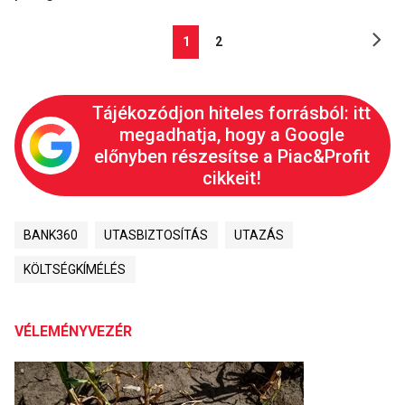
1
2
Tájékozódjon hiteles forrásból: itt
megadhatja, hogy a Google
előnyben részesítse a Piac&Profit
cikkeit!
BANK360
UTASBIZTOSÍTÁS
UTAZÁS
KÖLTSÉGKÍMÉLÉS
VÉLEMÉNYVEZÉR