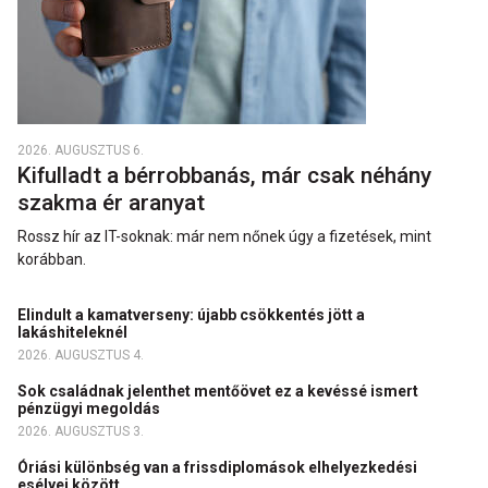
2026. AUGUSZTUS 6.
Kifulladt a bérrobbanás, már csak néhány
szakma ér aranyat
Rossz hír az IT-soknak: már nem nőnek úgy a fizetések, mint
korábban.
Elindult a kamatverseny: újabb csökkentés jött a
lakáshiteleknél
2026. AUGUSZTUS 4.
Sok családnak jelenthet mentőövet ez a kevéssé ismert
pénzügyi megoldás
2026. AUGUSZTUS 3.
Óriási különbség van a frissdiplomások elhelyezkedési
esélyei között