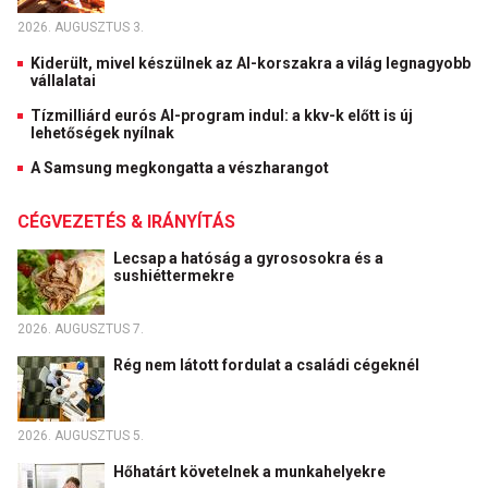
2026. AUGUSZTUS 3.
Kiderült, mivel készülnek az AI-korszakra a világ legnagyobb
vállalatai
Tízmilliárd eurós AI-program indul: a kkv-k előtt is új
lehetőségek nyílnak
A Samsung megkongatta a vészharangot
CÉGVEZETÉS & IRÁNYÍTÁS
Lecsap a hatóság a gyrososokra és a
sushiéttermekre
2026. AUGUSZTUS 7.
Rég nem látott fordulat a családi cégeknél
2026. AUGUSZTUS 5.
Hőhatárt követelnek a munkahelyekre