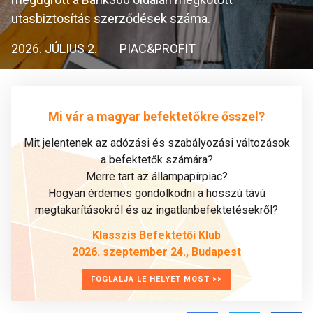
utasbiztosítás szerződések száma.
2026. JÚLIUS 2.
PIAC&PROFIT
Mi vár a magyar befektetőkre ősszel?
Mit jelentenek az adózási és szabályozási változások
a befektetők számára?
Merre tart az állampapírpiac?
Hogyan érdemes gondolkodni a hosszú távú
megtakarításokról és az ingatlanbefektetésekről?
Klasszis Befektetői Klub
2026. szeptember 24., Budapest
FOGLALJA LE HELYÉT MOST >>