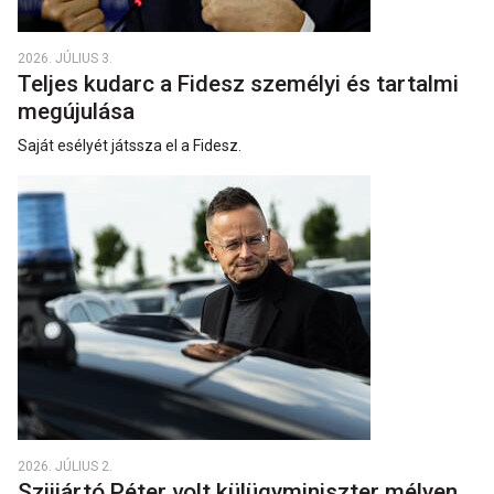
2026. JÚLIUS 3.
Teljes kudarc a Fidesz személyi és tartalmi
megújulása
Saját esélyét játssza el a Fidesz.
2026. JÚLIUS 2.
Szijjártó Péter volt külügyminiszter mélyen