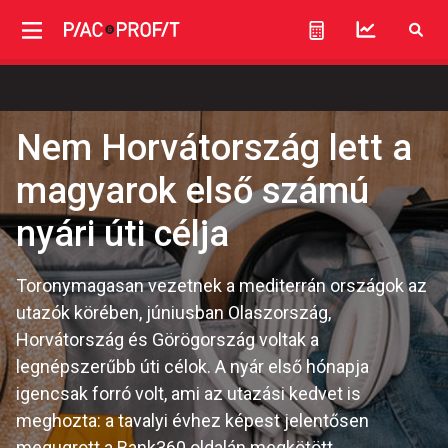
Nem Horvátország lett a
magyarok első számú
nyári úti célja
Toronymagasan vezetnek a mediterrán országok az
utazók körében, júniusban Olaszország,
Horvátország és Görögország voltak a
legnépszerűbb úti célok. A nyár első hónapja
igencsak forró volt, ami az utazási kedvet is
meghozta: a tavalyi évhez képest jelentősen
megugrott a Bank360 oldalán megkötött