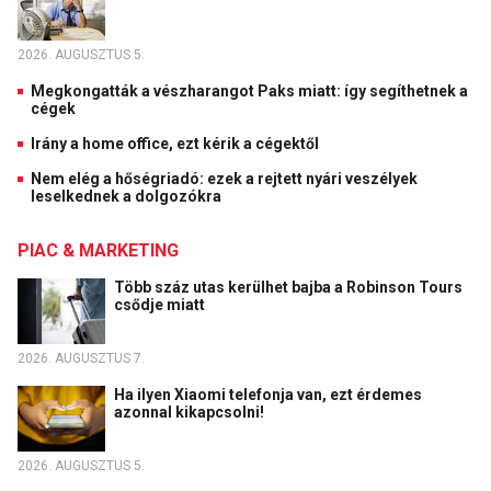
2026. AUGUSZTUS 5.
Megkongatták a vészharangot Paks miatt: így segíthetnek a
cégek
Irány a home office, ezt kérik a cégektől
Nem elég a hőségriadó: ezek a rejtett nyári veszélyek
leselkednek a dolgozókra
PIAC & MARKETING
Több száz utas kerülhet bajba a Robinson Tours
csődje miatt
2026. AUGUSZTUS 7.
Ha ilyen Xiaomi telefonja van, ezt érdemes
azonnal kikapcsolni!
2026. AUGUSZTUS 5.