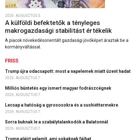
2026. AUGUSZTUS 5.
A külföldi befektetők a tényleges
makrogazdasági stabilitást értékelik
A piacok növekedésorientált gazdasági jövőképet áraztak be a
kormányváltással.
FRISS
Trump újra odacsapott: most a napelemek miatt üzent hadat
2026. AUGUSZTUS 7.
Milliós büntetés egy ismert magyar fodrászcégnek
2026. AUGUSZTUS 7.
Lecsap a hatóság a gyrososokra és a sushiéttermekre
2026. AUGUSZTUS 7.
Sorra buknak le a szabálytalankodók a Balatonnál
2026. AUGUSZTUS 7.
Trump aláírt valamit, ami sokaknak fájhat