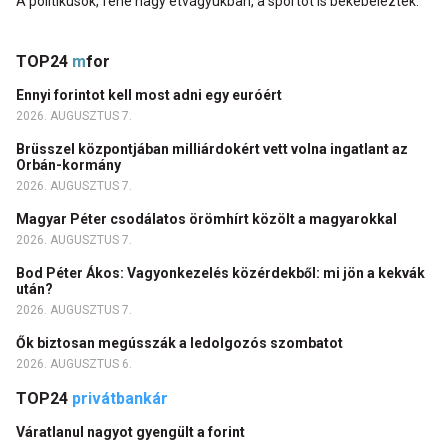
A politikusok, fene nagy étvágyukban, a sportot is bekebelezték.
TOP24
m
for
Ennyi forintot kell most adni egy euróért
2026. AUGUSZTUS 7.
Brüsszel központjában milliárdokért vett volna ingatlant az
Orbán-kormány
2026. AUGUSZTUS 7.
Magyar Péter csodálatos örömhírt közölt a magyarokkal
2026. AUGUSZTUS 7.
Bod Péter Ákos: Vagyonkezelés közérdekből: mi jön a kekvák
után?
2026. AUGUSZTUS 7.
Ők biztosan megússzák a ledolgozós szombatot
2026. AUGUSZTUS 6.
TOP24
privátbankár
Váratlanul nagyot gyengült a forint