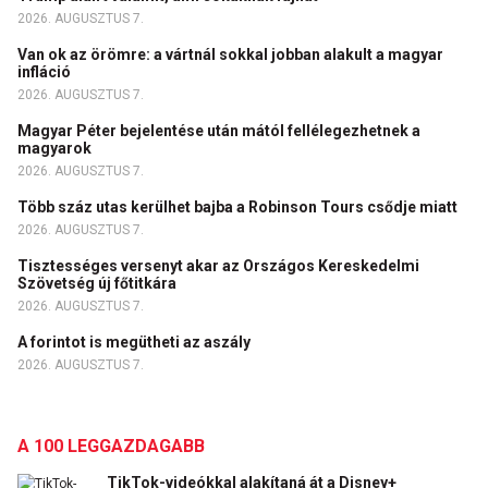
2026. AUGUSZTUS 7.
Van ok az örömre: a vártnál sokkal jobban alakult a magyar
infláció
2026. AUGUSZTUS 7.
Magyar Péter bejelentése után mától fellélegezhetnek a
magyarok
2026. AUGUSZTUS 7.
Több száz utas kerülhet bajba a Robinson Tours csődje miatt
2026. AUGUSZTUS 7.
Tisztességes versenyt akar az Országos Kereskedelmi
Szövetség új főtitkára
2026. AUGUSZTUS 7.
A forintot is megütheti az aszály
2026. AUGUSZTUS 7.
A 100 LEGGAZDAGABB
TikTok-videókkal alakítaná át a Disney+