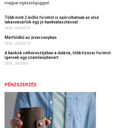
magyar egészségüggyel.
Több mint 2 millió forintot is spórolhatnak az első
lakásvásárlók egy jó bankválasztással
2026. JÚLIUS 27.
Mérföldkő az űrversenyben
2026. JÚLIUS 10.
A bankok célkeresztjében a diákok, több tízezer forintot
ígérnek egy számlanyitásért
2026. JÚLIUS 6.
PÉNZSZERZÉS