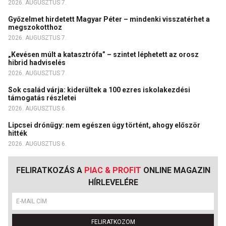
2026. AUGUSZTUS 7.
Győzelmet hirdetett Magyar Péter – mindenki visszatérhet a
megszokotthoz
2026. AUGUSZTUS 7.
„Kevésen múlt a katasztrófa” – szintet léphetett az orosz
hibrid hadviselés
2026. AUGUSZTUS 7.
Sok család várja: kiderültek a 100 ezres iskolakezdési
támogatás részletei
2026. AUGUSZTUS 6.
Lipcsei drónügy: nem egészen úgy történt, ahogy először
hitték
2026. AUGUSZTUS 6.
FELIRATKOZÁS A
PIAC & PROFIT
ONLINE MAGAZIN
HÍRLEVELÉRE
FELIRATKOZOM