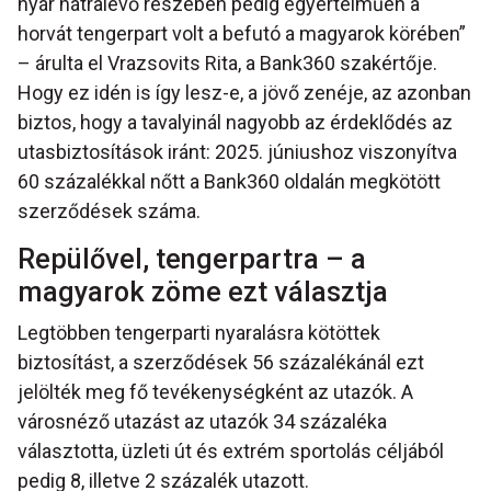
nyár hátralévő részében pedig egyértelműen a
horvát tengerpart volt a befutó a magyarok körében”
– árulta el Vrazsovits Rita, a Bank360 szakértője.
Hogy ez idén is így lesz-e, a jövő zenéje, az azonban
biztos, hogy a tavalyinál nagyobb az érdeklődés az
utasbiztosítások iránt: 2025. júniushoz viszonyítva
60 százalékkal nőtt a Bank360 oldalán megkötött
szerződések száma.
Repülővel, tengerpartra – a
magyarok zöme ezt választja
Legtöbben tengerparti nyaralásra kötöttek
biztosítást, a szerződések 56 százalékánál ezt
jelölték meg fő tevékenységként az utazók. A
városnéző utazást az utazók 34 százaléka
választotta, üzleti út és extrém sportolás céljából
pedig 8, illetve 2 százalék utazott.