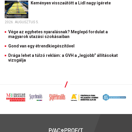
Keményen visszaütött a Lidl nagy ígérete
2026. AUGUSZTUS 5.
Vége az egyhetes nyaralásnak? Meglepő fordulat a
magyarok utazási szokásaiban
Gond van egy étrendkiegészítővel
Drága lehet a túlzó reklám: a GVH a „legjobb” állításokat
vizsgálja