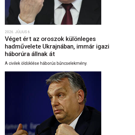
2026. JÚLIUS 6.
Véget ért az oroszok különleges
hadművelete Ukrajnában, immár igazi
háborúra állnak át
A civilek öldöklése háborús bűncselekmény.