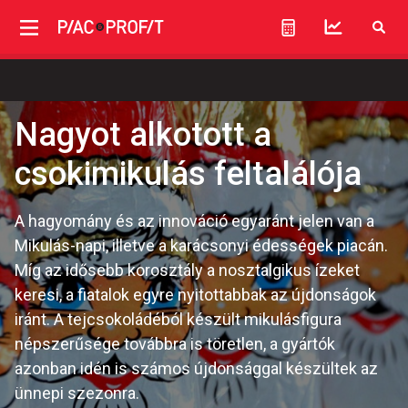
Nagyot alkotott a
csokimikulás feltalálója
A hagyomány és az innováció egyaránt jelen van a
Mikulás-napi, illetve a karácsonyi édességek piacán.
Míg az idősebb korosztály a nosztalgikus ízeket
keresi, a fiatalok egyre nyitottabbak az újdonságok
iránt. A tejcsokoládéból készült mikulásfigura
népszerűsége továbbra is töretlen, a gyártók
azonban idén is számos újdonsággal készültek az
ünnepi szezonra.