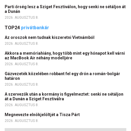
Parti őrség lesz a Sziget Fesztiválon, hogy senki ne sétáljon át
a Dunán
2026. AUGUSZTUS 8.
TOP24
privátbankár
Az oroszok nem tudnak kiszeretni Vietnámból
2026. AUGUSZTUS 8.
Akkora a memóriahiány, hogy több mint egy hónapot kell várni
az MacBook Air néhány modelljére
2026. AUGUSZTUS 8.
Gázvezeték közelében robbant fel egy drón a román-bolgár
határon
2026. AUGUSZTUS 8.
A szervezők után a kormány is figyelmeztet: senki ne sétáljon
át a Dunán a Sziget Fesztiválra
2026. AUGUSZTUS 8.
Megnevezte elnökjelöltjét a Tisza Párt
2026. AUGUSZTUS 8.