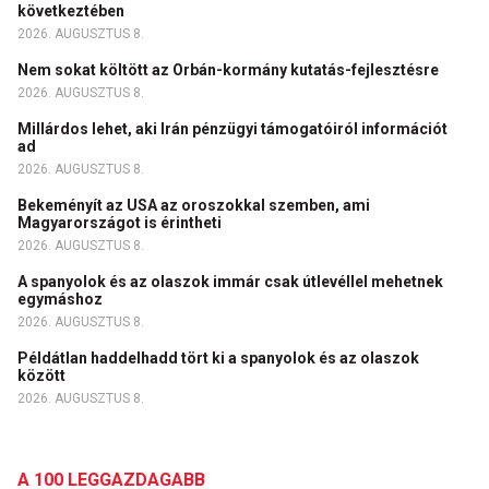
következtében
2026. AUGUSZTUS 8.
Nem sokat költött az Orbán-kormány kutatás-fejlesztésre
2026. AUGUSZTUS 8.
Millárdos lehet, aki Irán pénzügyi támogatóiról információt
ad
2026. AUGUSZTUS 8.
Bekeményít az USA az oroszokkal szemben, ami
Magyarországot is érintheti
2026. AUGUSZTUS 8.
A spanyolok és az olaszok immár csak útlevéllel mehetnek
egymáshoz
2026. AUGUSZTUS 8.
Példátlan haddelhadd tört ki a spanyolok és az olaszok
között
2026. AUGUSZTUS 8.
A 100 LEGGAZDAGABB