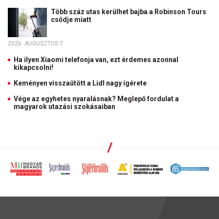
Több száz utas kerülhet bajba a Robinson Tours
csődje miatt
2026. AUGUSZTUS 7.
Ha ilyen Xiaomi telefonja van, ezt érdemes azonnal
kikapcsolni!
Keményen visszaütött a Lidl nagy ígérete
Vége az egyhetes nyaralásnak? Meglepő fordulat a
magyarok utazási szokásaiban