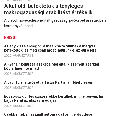
2026. AUGUSZTUS 5.
A külföldi befektetők a tényleges
makrogazdasági stabilitást értékelik
A piacok növekedésorientált gazdasági jövőképet áraztak be a
kormányváltással.
FRISS
Az egyik szélsőségből a másikba fordulnak a magyar
befektetők, és még csak most indulunk el az euró felé
2026. AUGUSZTUS 8.
A Ryanair behúzza a féket a Mol által kiszemelt szerbiai
kőolajfinomító miatt
2026. AUGUSZTUS 8.
A papírforma győzött a Tisza Párt államfőjelölésén
2026. AUGUSZTUS 8.
Egy rossz döntés százezrekbe kerülhet: mit ne tegyen, ha
bajba kerül az utazási irodája?
2026. AUGUSZTUS 8.
Csökkentek a használt autóárak a forint erősödése