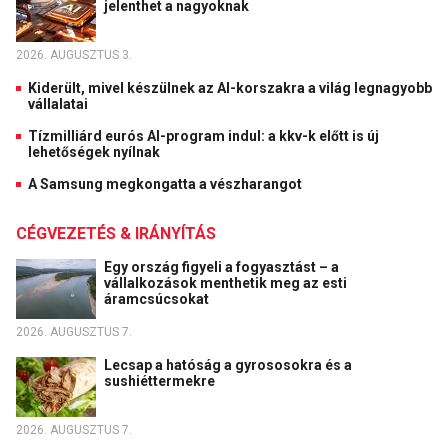
jelenthet a nagyoknak
2026. AUGUSZTUS 3.
Kiderült, mivel készülnek az AI-korszakra a világ legnagyobb
vállalatai
Tízmilliárd eurós AI-program indul: a kkv-k előtt is új
lehetőségek nyílnak
A Samsung megkongatta a vészharangot
CÉGVEZETÉS & IRÁNYÍTÁS
Egy ország figyeli a fogyasztást – a
vállalkozások menthetik meg az esti
áramcsúcsokat
2026. AUGUSZTUS 7.
Lecsap a hatóság a gyrososokra és a
sushiéttermekre
2026. AUGUSZTUS 7.