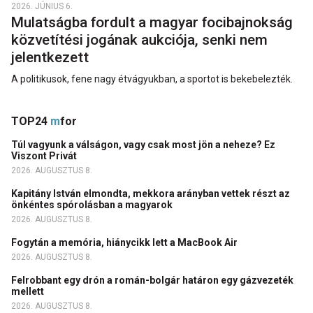
2026. JÚNIUS 6.
Mulatságba fordult a magyar focibajnokság
közvetítési jogának aukciója, senki nem
jelentkezett
A politikusok, fene nagy étvágyukban, a sportot is bekebelezték.
TOP24
m
for
Túl vagyunk a válságon, vagy csak most jön a neheze? Ez
Viszont Privát
2026. AUGUSZTUS 8.
Kapitány István elmondta, mekkora arányban vettek részt az
önkéntes spórolásban a magyarok
2026. AUGUSZTUS 8.
Fogytán a memória, hiánycikk lett a MacBook Air
2026. AUGUSZTUS 8.
Felrobbant egy drón a román-bolgár határon egy gázvezeték
mellett
2026. AUGUSZTUS 8.