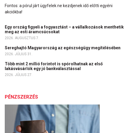
Fontos: a pórul járt ügyfelek ne kezdjenek idő előtti egyéni
akciókba!
Egy ország figyeli a fogyasztást – a vállalkozások menthetik
meg az esti áramcsúcsokat
2026. AUGUSZTUS 7.
Sereghajtó Magyarország az egészségügy megítélésében
2026. JÚLIUS 31.
Több mint 2 millió forintot is spórolhatnak az első
lakásvásárlók egy jó bankválasztással
2026. JÚLIUS 27.
PÉNZSZERZÉS