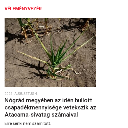
VÉLEMÉNYVEZÉR
2026. AUGUSZTUS 4.
Nógrád megyében az idén hullott
csapadékmennyisége vetekszik az
Atacama‑sivatag számaival
Erre senki nem számított.