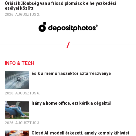
Óriási különbség van a frissdiplomások elhelyezkedési
esélyei között
2026. AUGUSZTUS 2.
INFO & TECH
Esik a memóriaszektor sztárrészvénye
2026. AUGUSZTUS 6.
Irány a home office, ezt kérik a cégektől
2026. AUGUSZTUS 3.
Olcsó AI-modell érkezett, amely komoly kihívást