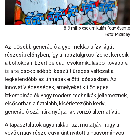
8-9 millió csokimikulás fogy évente
Fotó: Pixabay
Az idősebb generáció a gyermekkora ízvilágát
részesíti előnyben, így a nosztalgikus ízeket keresik
a boltokban. Ezért például csokimikulásból továbbra
is a tejcsokoládéból készült üreges változat a
legkelendőbb az ünnepek előtti időszakban. Az
innovatív édességek, amelyeket különleges
ízkombinációk vagy modern technikák jellemeznek,
elsősorban a fiatalabb, kísérletezőbb kedvű
generáció számára nyújtanak vonzó alternatívát.
A tapasztalatok ugyanakkor azt mutatják, hogy a
vevők nagy része egyaránt nyitott a hagyományos