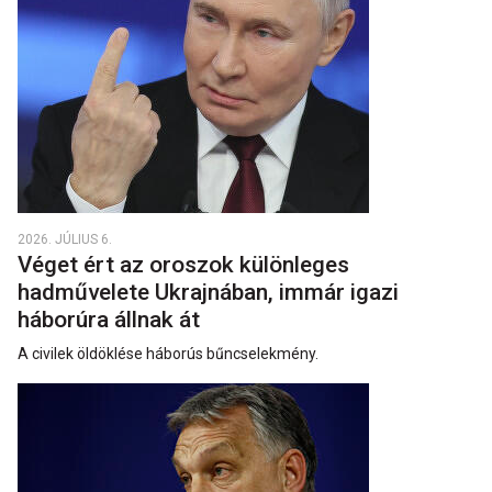
2026. JÚLIUS 6.
Véget ért az oroszok különleges
hadművelete Ukrajnában, immár igazi
háborúra állnak át
A civilek öldöklése háborús bűncselekmény.