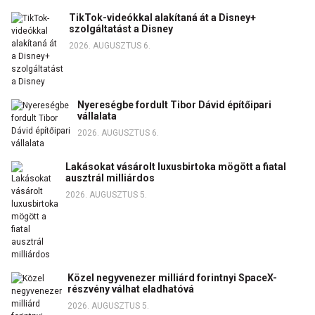
TikTok-videókkal alakítaná át a Disney+
szolgáltatást a Disney
2026. AUGUSZTUS 6.
Nyereségbe fordult Tibor Dávid építőipari
vállalata
2026. AUGUSZTUS 6.
Lakásokat vásárolt luxusbirtoka mögött a fiatal
ausztrál milliárdos
2026. AUGUSZTUS 5.
Közel negyvenezer milliárd forintnyi SpaceX-
részvény válhat eladhatóvá
2026. AUGUSZTUS 5.