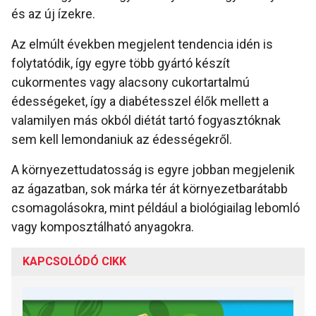
és az új ízekre.
Az elmúlt években megjelent tendencia idén is
folytatódik, így egyre több gyártó készít
cukormentes vagy alacsony cukortartalmú
édességeket, így a diabétesszel élők mellett a
valamilyen más okból diétát tartó fogyasztóknak
sem kell lemondaniuk az édességekről.
A környezettudatosság is egyre jobban megjelenik
az ágazatban, sok márka tér át környezetbarátabb
csomagolásokra, mint például a biológiailag lebomló
vagy komposztálható anyagokra.
KAPCSOLÓDÓ CIKK