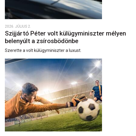
2026. JÚLIUS 2.
Szijjártó Péter volt külügyminiszter mélyen
belenyúlt a zsírosbödönbe
Szerette a volt külügyminiszter a luxust.