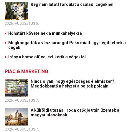
Rég nem látott fordulat a családi cégeknél
2026. AUGUSZTUS 5.
Hőhatárt követelnek a munkahelyekre
Megkongatták a vészharangot Paks miatt: így segíthetnek a
cégek
Irány a home office, ezt kérik a cégektől
PIAC & MARKETING
Nincs olyan, hogy egészséges élelmiszer?
Megdöbbentő a helyzet a boltok polcain
2026. AUGUSZTUS 7.
A külföldi utazási iroda csődje után üzentek a
magyar utasoknak
2026. AUGUSZTUS 7.