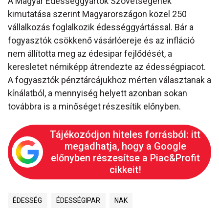
A Magyar Édességgyártók Szövetségének
kimutatása szerint Magyarországon közel 250
vállalkozás foglalkozik édességgyártással. Bár a
fogyasztók csökkenő vásárlóereje és az infláció
nem állította meg az édesipar fejlődését, a
keresletet némiképp átrendezte az édességpiacot.
A fogyasztók pénztárcájukhoz mérten választanak a
kínálatból, a mennyiség helyett azonban sokan
továbbra is a minőséget részesítik előnyben.
Tájékozódjon hiteles forrásból: itt
megadhatja, hogy a Google
előnyben részesítse a Piac&Profit
cikkeit!
ÉDESSÉG
ÉDESSÉGIPAR
NAK