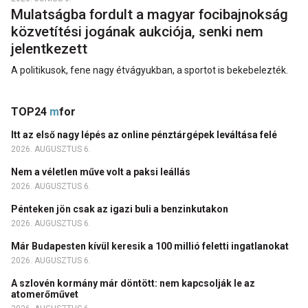
Mulatságba fordult a magyar focibajnokság
közvetítési jogának aukciója, senki nem
jelentkezett
A politikusok, fene nagy étvágyukban, a sportot is bekebelezték.
TOP24
m
for
Itt az első nagy lépés az online pénztárgépek leváltása felé
2026. AUGUSZTUS 6.
Nem a véletlen műve volt a paksi leállás
2026. AUGUSZTUS 6.
Pénteken jön csak az igazi buli a benzinkutakon
2026. AUGUSZTUS 6.
Már Budapesten kívül keresik a 100 millió feletti ingatlanokat
2026. AUGUSZTUS 6.
A szlovén kormány már döntött: nem kapcsolják le az
atomerőművet