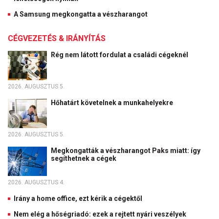
A Samsung megkongatta a vészharangot
CÉGVEZETÉS & IRÁNYÍTÁS
Rég nem látott fordulat a családi cégeknél
2026. AUGUSZTUS 5.
Hőhatárt követelnek a munkahelyekre
2026. AUGUSZTUS 5.
Megkongatták a vészharangot Paks miatt: így
segíthetnek a cégek
2026. AUGUSZTUS 4.
Irány a home office, ezt kérik a cégektől
Nem elég a hőségriadó: ezek a rejtett nyári veszélyek