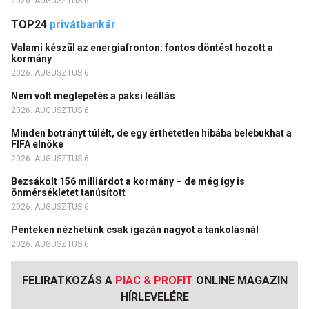
2026. AUGUSZTUS 6.
TOP24
privátbankár
Valami készül az energiafronton: fontos döntést hozott a
kormány
2026. AUGUSZTUS 6.
Nem volt meglepetés a paksi leállás
2026. AUGUSZTUS 6.
Minden botrányt túlélt, de egy érthetetlen hibába belebukhat a
FIFA elnöke
2026. AUGUSZTUS 6.
Bezsákolt 156 milliárdot a kormány – de még így is
önmérsékletet tanúsított
2026. AUGUSZTUS 6.
Pénteken nézhetünk csak igazán nagyot a tankolásnál
2026. AUGUSZTUS 6.
FELIRATKOZÁS A
PIAC & PROFIT
ONLINE MAGAZIN
HÍRLEVELÉRE