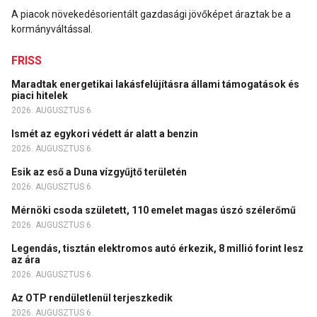
A piacok növekedésorientált gazdasági jövőképet áraztak be a
kormányváltással.
FRISS
Maradtak energetikai lakásfelújításra állami támogatások és
piaci hitelek
2026. AUGUSZTUS 6.
Ismét az egykori védett ár alatt a benzin
2026. AUGUSZTUS 6.
Esik az eső a Duna vízgyűjtő területén
2026. AUGUSZTUS 6.
Mérnöki csoda született, 110 emelet magas úszó szélerőmű
2026. AUGUSZTUS 6.
Legendás, tisztán elektromos autó érkezik, 8 millió forint lesz
az ára
2026. AUGUSZTUS 6.
Az OTP rendületlenül terjeszkedik
2026. AUGUSZTUS 6.