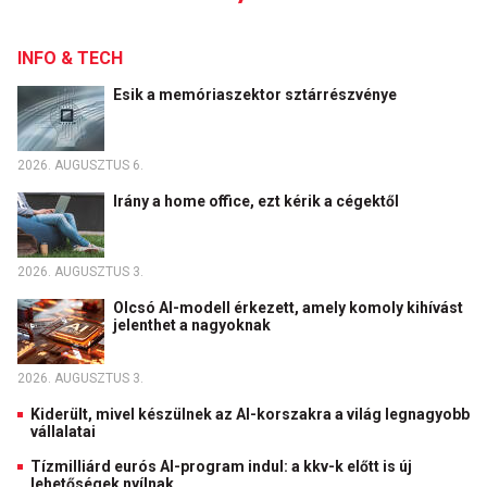
INFO & TECH
Esik a memóriaszektor sztárrészvénye
2026. AUGUSZTUS 6.
Irány a home office, ezt kérik a cégektől
2026. AUGUSZTUS 3.
Olcsó AI-modell érkezett, amely komoly kihívást
jelenthet a nagyoknak
2026. AUGUSZTUS 3.
Kiderült, mivel készülnek az AI-korszakra a világ legnagyobb
vállalatai
Tízmilliárd eurós AI-program indul: a kkv-k előtt is új
lehetőségek nyílnak