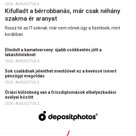
2026. AUGUSZTUS 6.
Kifulladt a bérrobbanás, már csak néhány
szakma ér aranyat
Rossz hír az IT-soknak: már nem nőnek úgy a fizetések, mint
korábban.
Elindult a kamatverseny: újabb csökkentés jött a
lakáshiteleknél
2026. AUGUSZTUS 4.
Sok családnak jelenthet mentőövet ez a kevéssé ismert
pénzügyi megoldás
2026. AUGUSZTUS 3.
Óriási különbség van a frissdiplomások elhelyezkedési
esélyei között
2026. AUGUSZTUS 2.