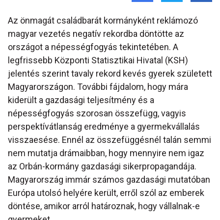
Az önmagát családbarát kormányként reklámozó
magyar vezetés negatív rekordba döntötte az
országot a népességfogyás tekintetében. A
legfrissebb Központi Statisztikai Hivatal (KSH)
jelentés szerint tavaly rekord kevés gyerek született
Magyarországon. További fájdalom, hogy mára
kiderült a gazdasági teljesítmény és a
népességfogyás szorosan összefügg, vagyis
perspektívátlanság eredménye a gyermekvállalás
visszaesése. Ennél az összefüggésnél talán semmi
nem mutatja drámaibban, hogy mennyire nem igaz
az Orbán-kormány gazdasági sikerpropagandája.
Magyarország immár számos gazdasági mutatóban
Európa utolsó helyére került, erről szól az emberek
döntése, amikor arról határoznak, hogy vállalnak-e
gyermeket.