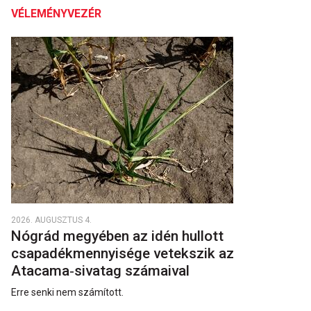
VÉLEMÉNYVEZÉR
2026. AUGUSZTUS 4.
Nógrád megyében az idén hullott
csapadékmennyisége vetekszik az
Atacama‑sivatag számaival
Erre senki nem számított.