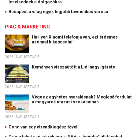
leselkednek a dolgozókra
Budapest a világ egyik legjobb távmunkás városa
PIAC & MARKETING
Ha ilyen Xiaomi telefonja van, ezt érdemes
azonnal kikapcsolni!
2026. AUGUSZTUS 5.
Keményen visszaütött a Lidl nagy ígérete
2026. AUGUSZTUS 5.
Vége az egyhetes nyaralásnak? Meglepő fordulat
a magyarok utazási szokásaiban
2026. AUGUSZTUS 1.
Gond van egy étrendkiegészítővel
Drága lehet a túlzó reklám: a GVH a „legjobb” állításokat