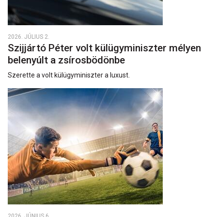
2026. JÚLIUS 2.
Szijjártó Péter volt külügyminiszter mélyen
belenyúlt a zsírosbödönbe
Szerette a volt külügyminiszter a luxust.
2026. JÚNIUS 6.