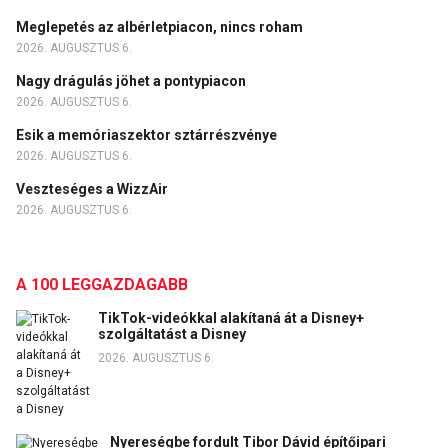
Meglepetés az albérletpiacon, nincs roham
2026. AUGUSZTUS 6.
Nagy drágulás jöhet a pontypiacon
2026. AUGUSZTUS 6.
Esik a memóriaszektor sztárrészvénye
2026. AUGUSZTUS 6.
Veszteséges a WizzAir
2026. AUGUSZTUS 6.
A 100 LEGGAZDAGABB
TikTok-videókkal alakítaná át a Disney+
szolgáltatást a Disney
2026. AUGUSZTUS 6.
Nyereségbe fordult Tibor Dávid építőipari