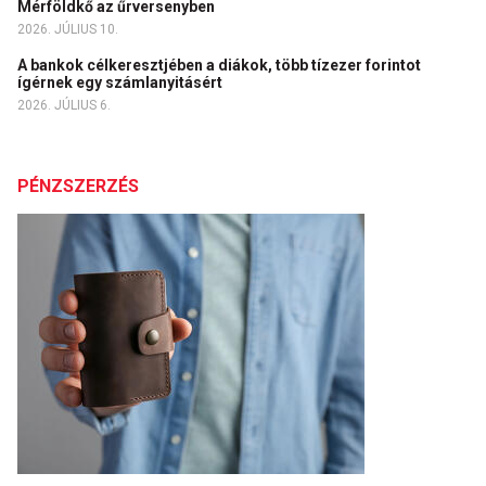
Mérföldkő az űrversenyben
2026. JÚLIUS 10.
A bankok célkeresztjében a diákok, több tízezer forintot
ígérnek egy számlanyitásért
2026. JÚLIUS 6.
PÉNZSZERZÉS