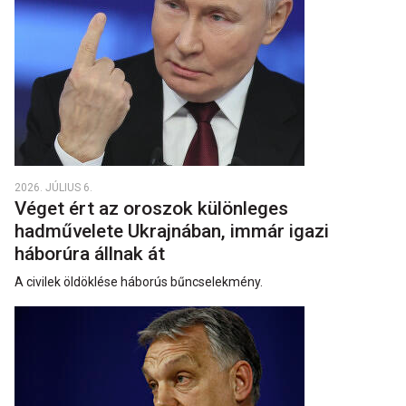
2026. JÚLIUS 6.
Véget ért az oroszok különleges
hadművelete Ukrajnában, immár igazi
háborúra állnak át
A civilek öldöklése háborús bűncselekmény.