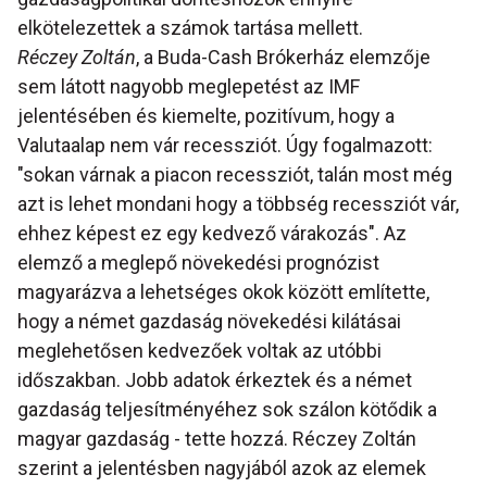
elkötelezettek a számok tartása mellett.
Réczey Zoltán
, a Buda-Cash Brókerház elemzője
sem látott nagyobb meglepetést az IMF
jelentésében és kiemelte, pozitívum, hogy a
Valutaalap nem vár recessziót. Úgy fogalmazott:
"sokan várnak a piacon recessziót, talán most még
azt is lehet mondani hogy a többség recessziót vár,
ehhez képest ez egy kedvező várakozás". Az
elemző a meglepő növekedési prognózist
magyarázva a lehetséges okok között említette,
hogy a német gazdaság növekedési kilátásai
meglehetősen kedvezőek voltak az utóbbi
időszakban. Jobb adatok érkeztek és a német
gazdaság teljesítményéhez sok szálon kötődik a
magyar gazdaság - tette hozzá. Réczey Zoltán
szerint a jelentésben nagyjából azok az elemek