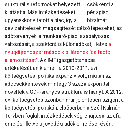
srukturális reformokat helyezett
csökkenti a
kilátásba. Más intézkedéseket
pénzpiac
ugyanakkor vitatott a piac, így a
bizalmát
devizahitelesek megsegítését célzó lépéseket, az
adótörvények, a munkaerő-piaci szabályozás
változásait, a szektorális különadókat, illetve
a
nyugdíjrendszer második pillérének "de facto
államosítását".
Az IMF igazgatótanácsa
értékelésében kiemeli: a 2010-2011. évi
költségvetési politika expanzív volt, miután az
adócsökkentések mintegy 3 százalékponttal
növelték a GDP-arányos strukturális hiányt. A 2012.
évi költségvetés azonban már jelentősen szigorít a
költségvetési politikán, elsősorban a Széll Kálmán
Tervben foglalt intézkedések végrehajtása, az áfa-
emelés, illetve a jövedéki adók emelése révén.