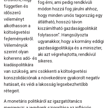
fog érni, ami pedig rendkívüli
független és
módon hozzá fog járulni ahhoz,
időszerű
hogy minden uniós tagország egy
véleményt
átlátható, hosszú távon
alkothasson a
kiszámítható gazdaságpolitikát
költségvetési
folytasson". Hangsúlyozta
fejleményekről.
ugyanakkor, hogy a kormány eddigi
Véleményük
gazdaságpolitikája és a miniszter,
szerint olyan
aki azt végrehajtotta, rendkívül
koherens adó- és
sikeres.
kiadáspolitikára
van szükség, ami csökkenti a költségvetési
konszolidációnak a növekedésre gyakorolt negatív
hatásait, és védi a lakosság legsebezhetőbb
rétegeit.
A monetáris politikáról az igazgatótanács
megjegyzi: a jegybank szigorítása az inflációs