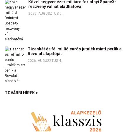
Közel negyvenezer milliárd forintnyi SpaceX-
részvény válhat eladhatóvá
2026. AUGUSZTUS 5.
Tizenhét és fél millió eurós jutalék miatt perlik a
Revolut alapítóját
2026. AUGUSZTUS 4.
TOVÁBBI HÍREK >