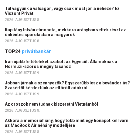
Túl vagyunk a válságon, vagy csak most jön a neheze? Ez
Viszont Privát
2026. AUGUSZTUS 8.
Kapitány István elmondta, mekkora arányban vettek részt az
önkéntes spórolásban a magyarok
2026. AUGUSZTUS 8.
TOP24
privátbankár
Irán újabb feltételeket szabott az Egyesült Államoknak a
Hormuzi-szoros megnyitásához
2026. AUGUSZTUS 9.
Jobban járnak a szennyezők? Egyszerűbb lesz a bevándorlás?
Szakértőt kérdeztünk az eltörölt adókról
2026. AUGUSZTUS 9.
Az oroszok nem tudnak kiszeretni Vietnámból
2026. AUGUSZTUS 8.
Akkora a memóriahiány, hogy több mint egy hónapot kell várni
az MacBook Air néhány modelljére
2026. AUGUSZTUS 8.