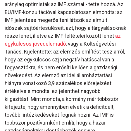
aránylag optimisták az IMF számai - tette hozzá. Az
EU/IMF-konzultációval kapcsolatosan elmondta: az
IMF jelentése megerősíteni látszik az elmúlt
időszak sajtóértesüléseit, azt, hogy a tárgyalásoknak
része lehet, illetve az IMF feltételei között lehet
az
egykulcsos jövedelemadó
, vagy a Költségvetési
Tanács. Kijelentette: az elemzés említést tesz arról,
hogy az egykulcsos szja negatív hatással van a
fogyasztókra, és nem erősíti kellően a gazdasági
növekedést. Az elemző az idei államháztartási
hiányra vonatkozó 3,9 százalékos előrejelzést
értékelve elmondta: ez jelenthet nagyobb
kiigazítást. Mint mondta, a kormány már többször
kifejezte, hogy amennyiben elvétik a deficitcélt,
további intézkedéseket fognak hozni. Az IMF is
többször pozitívumként említi, hogy a hazai
gazdaságpolitikai döntéshozók ennyire