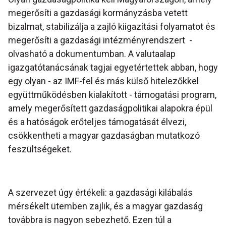
megerősíti a gazdasági kormányzásba vetett
bizalmat, stabilizálja a zajló kiigazítási folyamatot és
megerősíti a gazdasági intézményrendszert -
olvasható a dokumentumban. A valutaalap
igazgatótanácsának tagjai egyetértettek abban, hogy
egy olyan - az IMF-fel és más külső hitelezőkkel
együttműködésben kialakított - támogatási program,
amely megerősített gazdaságpolitikai alapokra épül
és a hatóságok erőteljes támogatását élvezi,
csökkentheti a magyar gazdaságban mutatkozó
feszültségeket.
A szervezet úgy értékeli: a gazdasági kilábalás
mérsékelt ütemben zajlik, és a magyar gazdaság
továbbra is nagyon sebezhető. Ezen túl a