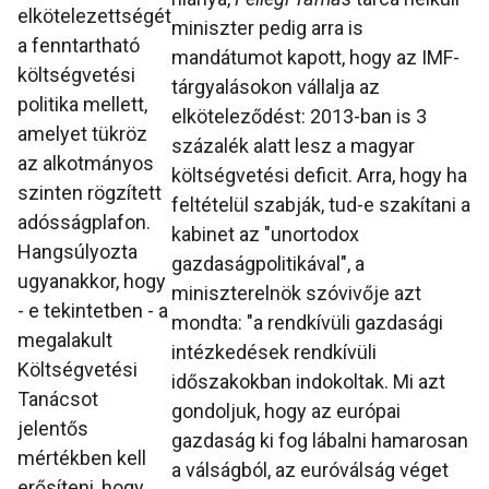
elkötelezettségét
miniszter pedig arra is
a fenntartható
mandátumot kapott, hogy az IMF-
költségvetési
tárgyalásokon vállalja az
politika mellett,
elköteleződést: 2013-ban is 3
amelyet tükröz
százalék alatt lesz a magyar
az alkotmányos
költségvetési deficit. Arra, hogy ha
szinten rögzített
feltételül szabják, tud-e szakítani a
adósságplafon.
kabinet az "unortodox
Hangsúlyozta
gazdaságpolitikával", a
ugyanakkor, hogy
miniszterelnök szóvivője azt
- e tekintetben - a
mondta: "a rendkívüli gazdasági
megalakult
intézkedések rendkívüli
Költségvetési
időszakokban indokoltak. Mi azt
Tanácsot
gondoljuk, hogy az európai
jelentős
gazdaság ki fog lábalni hamarosan
mértékben kell
a válságból, az euróválság véget
erősíteni, hogy