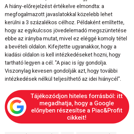
A hiány-előrejelzést értékelve elmondta: a
megfogalmazott javaslatokkal közelebb lehet
kerülni a 3 százalékos célhoz. Példaként említette,
hogy az egykulcsos jövedelemadó megszüntetése
ebbe az irányba mutat, mivel ez eléggé komoly tétel
a bevételi oldalon. Kifejtette ugyanakkor, hogy a
kiadási oldalon is kell intézkedéseket hozni, hogy
tartható legyen a cél. "A piac is így gondolja.
Viszonylag kevesen gondolják azt, hogy további
intézkedések nélkül teljesíthető az idei hiánycél".
Tájékozódjon hiteles forrásból: itt
megadhatja, hogy a Google
előnyben részesítse a Piac&Profit
cikkeit!