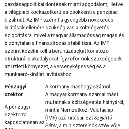
gazdaságpolitikai döntések miatti aggodalom, illetve
a világpiaci kockázatkerülés csökkenti a pénzpiac
bizalmát. Az IMF szerint a gyengébb növekedési
kilátások ellenére szükség van a költségvetési
szigorításra, mivel a magyar államadósság magas és
bizonytalan a finanszírozás stabilitása. Az IMF
szerint kezelni kell a beruházásokat korlátozó
strukturális akadályokat, így reformok szükségesek
az üzleti környezet, a versenyképesség és a
munkaerő-kínálat javításához.
Pénzügyi
A kormány máshogy számol
szektor
A magyar kormány számai mást
mutatnak a költségvetés hiányáról,
A pénzügyi
mint a Nemzetközi Valutaalap
szektorral
(IMF) számításai. Ezt
Szijjártó
kapcsolatosan az
Péter
, a miniszterelnök szóvivője