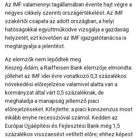
Az IMF valamennyi tagállamában évente hajt végre a
négyes cikkely szerinti országértékelést. Az IMF
szakértői csapata az adott országban, a helyi
hatóságokkal együttműködve vizsgálja a gazdaság
helyzetét, ezt követően az IMF igazgatótanácsa is
megtárgyalja a jelentést.
Az elemzők nem lepődtek meg
Keszeg Ádám
, a Raiffeisen Bank elemzője elmondta:
jóllehet az IMF idei évre vonatkozó 0,3 százalékos
növekedési előrejelzése valamivel alatta van a
kormányzat által várt 0,5 százaléknak, de
meghaladja a manapság jellemző piaci
előrejelzéseket. Kifejtette: a piaci konszenzus most
inkább enyhe recesszióval számol. Kedden az
Európai Újjáépítési és Fejlesztési Bank még 1,5
százalékos visszaesést vetített előre; ehhez képest