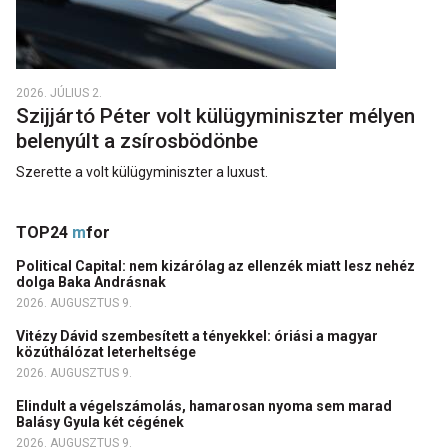
2026. JÚLIUS 2.
Szijjártó Péter volt külügyminiszter mélyen
belenyúlt a zsírosbödönbe
Szerette a volt külügyminiszter a luxust.
TOP24
m
for
Political Capital: nem kizárólag az ellenzék miatt lesz nehéz
dolga Baka Andrásnak
2026. AUGUSZTUS 9.
Vitézy Dávid szembesített a tényekkel: óriási a magyar
közúthálózat leterheltsége
2026. AUGUSZTUS 9.
Elindult a végelszámolás, hamarosan nyoma sem marad
Balásy Gyula két cégének
2026. AUGUSZTUS 9.