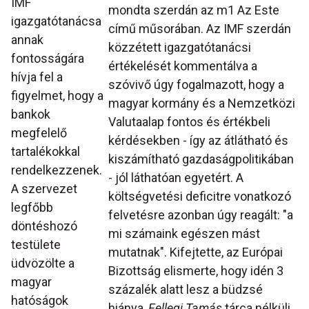
IMF
mondta szerdán az m1 Az Este
igazgatótanácsa
című műsorában. Az IMF szerdán
annak
közzétett igazgatótanácsi
fontosságára
értékelését kommentálva a
hívja fel a
szóvivő úgy fogalmazott, hogy a
figyelmet, hogy a
magyar kormány és a Nemzetközi
bankok
Valutaalap fontos és értékbeli
megfelelő
kérdésekben - így az átlátható és
tartalékokkal
kiszámítható gazdaságpolitikában
rendelkezzenek.
- jól láthatóan egyetért. A
A szervezet
költségvetési deficitre vonatkozó
legfőbb
felvetésre azonban úgy reagált: "a
döntéshozó
mi számaink egészen mást
testülete
mutatnak". Kifejtette, az Európai
üdvözölte a
Bizottság elismerte, hogy idén 3
magyar
százalék alatt lesz a büdzsé
hatóságok
hiánya,
Fellegi Tamás
tárca nélküli