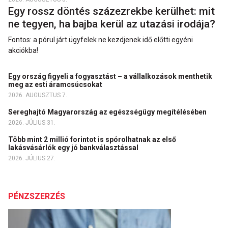
Egy rossz döntés százezrekbe kerülhet: mit
ne tegyen, ha bajba kerül az utazási irodája?
Fontos: a pórul járt ügyfelek ne kezdjenek idő előtti egyéni
akciókba!
Egy ország figyeli a fogyasztást – a vállalkozások menthetik
meg az esti áramcsúcsokat
2026. AUGUSZTUS 7.
Sereghajtó Magyarország az egészségügy megítélésében
2026. JÚLIUS 31.
Több mint 2 millió forintot is spórolhatnak az első
lakásvásárlók egy jó bankválasztással
2026. JÚLIUS 27.
PÉNZSZERZÉS