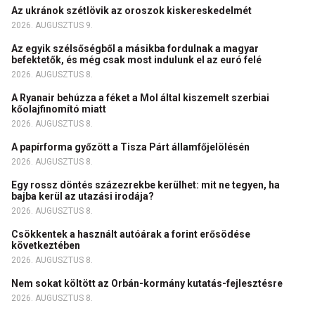
Az ukránok szétlövik az oroszok kiskereskedelmét
2026. AUGUSZTUS 9.
Az egyik szélsőségből a másikba fordulnak a magyar
befektetők, és még csak most indulunk el az euró felé
2026. AUGUSZTUS 8.
A Ryanair behúzza a féket a Mol által kiszemelt szerbiai
kőolajfinomító miatt
2026. AUGUSZTUS 8.
A papírforma győzött a Tisza Párt államfőjelölésén
2026. AUGUSZTUS 8.
Egy rossz döntés százezrekbe kerülhet: mit ne tegyen, ha
bajba kerül az utazási irodája?
2026. AUGUSZTUS 8.
Csökkentek a használt autóárak a forint erősödése
következtében
2026. AUGUSZTUS 8.
Nem sokat költött az Orbán-kormány kutatás-fejlesztésre
2026. AUGUSZTUS 8.