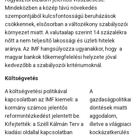
Mindeközben a közép távú növekedés
szempontjából kulcsfontosságú beruházások
csökkennek, elsősorban a változékony szabályozói
környezet miatt. A valutaalap szerint 14 százalékra
nőtt a nem teljesítő lakossági és üzleti hitelek
aránya. Az IMF hangsúlyozza ugyanakkor, hogy a
magyar bankok tőkemegfelelési helyzete jóval
kedvezőbb a szabályozói kritériumoknál.
Költségvetés
A költségvetési politikával
A
kapcsolatban az IMF kiemeli: a
gazdaságpolitikai
kormány számos jelentős
döntések miatti
reformintézkedést jelentett be.
aggodalom,
Kifejtették: a Széll Kálmán Terv a
illetve a világpiaci
kiadási oldallal kapcsolatban
kockázatkerülés