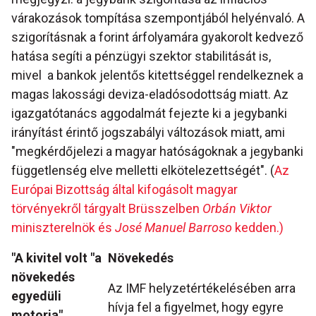
várakozások tompítása szempontjából helyénvaló. A
szigorításnak a forint árfolyamára gyakorolt kedvező
hatása segíti a pénzügyi szektor stabilitását is,
mivel a bankok jelentős kitettséggel rendelkeznek a
magas lakossági deviza-eladósodottság miatt. Az
igazgatótanács aggodalmát fejezte ki a jegybanki
irányítást érintő jogszabályi változások miatt, ami
"megkérdőjelezi a magyar hatóságoknak a jegybanki
függetlenség elve melletti elkötelezettségét". (
Az
Európai Bizottság által kifogásolt magyar
törvényekről tárgyalt Brüsszelben
Orbán Viktor
miniszterelnök és
José Manuel Barroso
kedden.)
"A kivitel volt "a
Növekedés
növekedés
Az IMF helyzetértékelésében arra
egyedüli
hívja fel a figyelmet, hogy egyre
motorja"