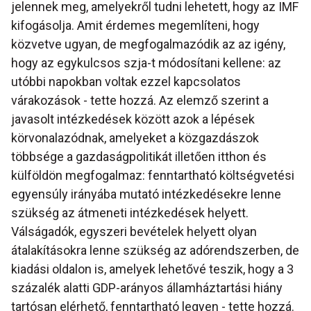
jelennek meg, amelyekről tudni lehetett, hogy az IMF
kifogásolja. Amit érdemes megemlíteni, hogy
közvetve ugyan, de megfogalmazódik az az igény,
hogy az egykulcsos szja-t módosítani kellene: az
utóbbi napokban voltak ezzel kapcsolatos
várakozások - tette hozzá. Az elemző szerint a
javasolt intézkedések között azok a lépések
körvonalazódnak, amelyeket a közgazdászok
többsége a gazdaságpolitikát illetően itthon és
külföldön megfogalmaz: fenntartható költségvetési
egyensúly irányába mutató intézkedésekre lenne
szükség az átmeneti intézkedések helyett.
Válságadók, egyszeri bevételek helyett olyan
átalakításokra lenne szükség az adórendszerben, de
kiadási oldalon is, amelyek lehetővé teszik, hogy a 3
százalék alatti GDP-arányos államháztartási hiány
tartósan elérhető, fenntartható legyen - tette hozzá.