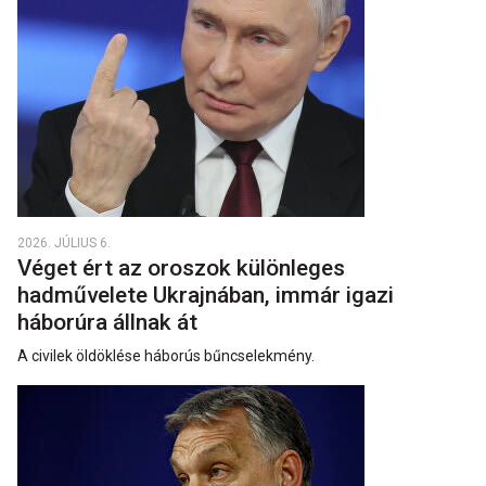
2026. JÚLIUS 6.
Véget ért az oroszok különleges
hadművelete Ukrajnában, immár igazi
háborúra állnak át
A civilek öldöklése háborús bűncselekmény.