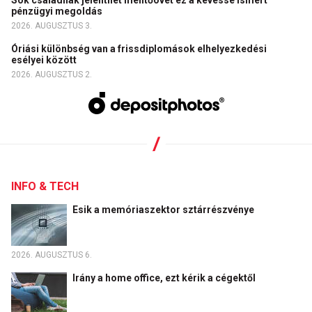
Sok családnak jelenthet mentőövet ez a kevéssé ismert
pénzügyi megoldás
2026. AUGUSZTUS 3.
Óriási különbség van a frissdiplomások elhelyezkedési
esélyei között
2026. AUGUSZTUS 2.
INFO & TECH
Esik a memóriaszektor sztárrészvénye
2026. AUGUSZTUS 6.
Irány a home office, ezt kérik a cégektől