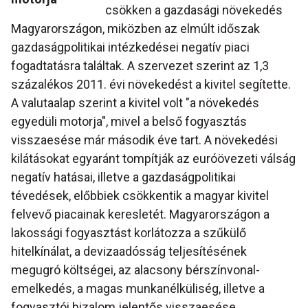
csökken a gazdasági növekedés
Magyarországon, miközben az elmúlt időszak
gazdaságpolitikai intézkedései negatív piaci
fogadtatásra találtak. A szervezet szerint az 1,3
százalékos 2011. évi növekedést a kivitel segítette.
A valutaalap szerint a kivitel volt "a növekedés
egyedüli motorja", mivel a belső fogyasztás
visszaesése már második éve tart. A növekedési
kilátásokat egyaránt tompítják az euróövezeti válság
negatív hatásai, illetve a gazdaságpolitikai
tévedések, előbbiek csökkentik a magyar kivitel
felvevő piacainak keresletét. Magyarországon a
lakossági fogyasztást korlátozza a szűkülő
hitelkínálat, a devizaadósság teljesítésének
megugró költségei, az alacsony bérszínvonal-
emelkedés, a magas munkanélküliség, illetve a
fogyasztói bizalom jelentős visszaesése.