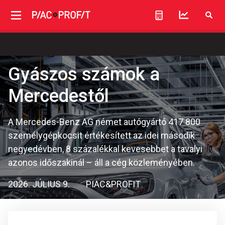
Gyászos számok a
Mercedestől
A Mercedes-Benz AG német autógyártó 417 800
személygépkocsit értékesített az idei második
negyedévben, 8 százalékkal kevesebbet a tavalyi
azonos időszakinál – áll a cég közleményében.
2026. JÚLIUS 9.
PIAC&PROFIT