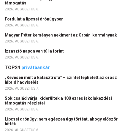
támogatás
2026. AUGUSZTUS 6.
Fordulat a lipcsei drónügyben
2026. AUGUSZTUS 6.
Magyar Péter keményen nekiment az Orbán-kormánynak
2026. AUGUSZTUS 6.
Izzasztó napon van túl a forint
2026. AUGUSZTUS 6.
TOP24
privátbankár
„Kevésen múlt a katasztrófa” – szintet léphetett az orosz
hibrid hadviselés
2026. AUGUSZTUS 7.
Sok család várja: kiderültek a 100 ezres iskolakezdési
támogatás részletei
2026. AUGUSZTUS 6.
Lipcsei drónügy: nem egészen úgy történt, ahogy először
hitték
2026. AUGUSZTUS 6.