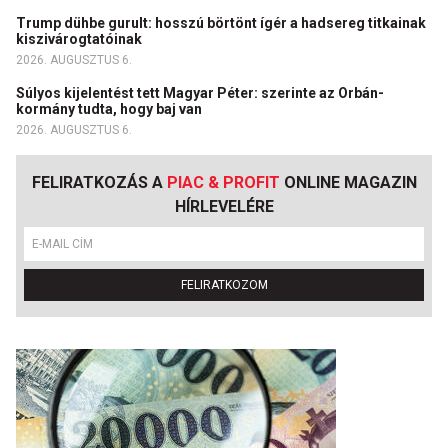
Trump dühbe gurult: hosszú börtönt ígér a hadsereg titkainak
kiszivárogtatóinak
2026. AUGUSZTUS 6.
Súlyos kijelentést tett Magyar Péter: szerinte az Orbán-
kormány tudta, hogy baj van
2026. AUGUSZTUS 6.
FELIRATKOZÁS A
PIAC & PROFIT
ONLINE MAGAZIN
HÍRLEVELÉRE
FELIRATKOZOM