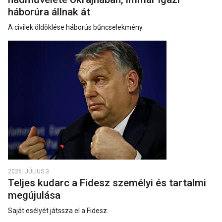
háborúra állnak át
A civilek öldöklése háborús bűncselekmény.
2026. JÚLIUS 3.
Teljes kudarc a Fidesz személyi és tartalmi
megújulása
Saját esélyét játssza el a Fidesz.