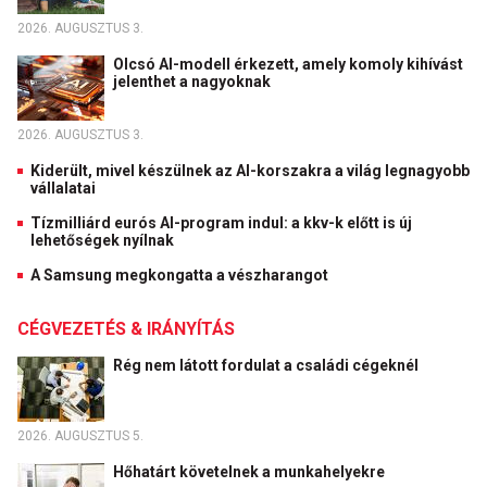
2026. AUGUSZTUS 3.
Olcsó AI-modell érkezett, amely komoly kihívást
jelenthet a nagyoknak
2026. AUGUSZTUS 3.
Kiderült, mivel készülnek az AI-korszakra a világ legnagyobb
vállalatai
Tízmilliárd eurós AI-program indul: a kkv-k előtt is új
lehetőségek nyílnak
A Samsung megkongatta a vészharangot
CÉGVEZETÉS & IRÁNYÍTÁS
Rég nem látott fordulat a családi cégeknél
2026. AUGUSZTUS 5.
Hőhatárt követelnek a munkahelyekre