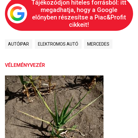
Tájékozódjon hiteles forrásból: itt
megadhatja, hogy a Google
előnyben részesítse a Piac&Profit
cikkeit!
AUTÓIPAR
ELEKTROMOS AUTÓ
MERCEDES
VÉLEMÉNYVEZÉR