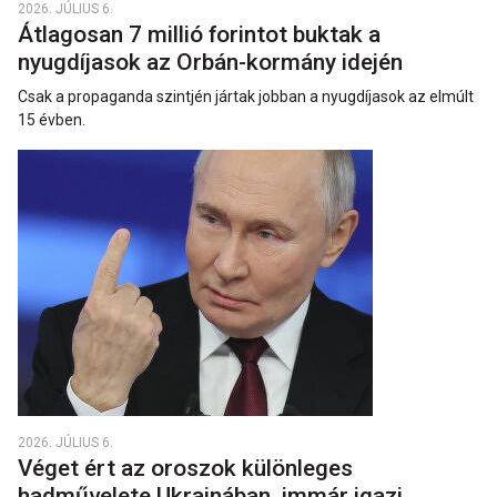
2026. JÚLIUS 6.
Átlagosan 7 millió forintot buktak a
nyugdíjasok az Orbán-kormány idején
Csak a propaganda szintjén jártak jobban a nyugdíjasok az elmúlt
15 évben.
2026. JÚLIUS 6.
Véget ért az oroszok különleges
hadművelete Ukrajnában, immár igazi