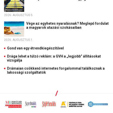
2026. AUGUSZTUS 5.
Vége az egyhetes nyaralásnak? Meglepő fordulat
a magyarok utazási szokásaiban
2026. AUGUSZTUS 1.
Gond van egy étrendkiegészítővel
Drága lehet a túlzó reklám: a GVH a „legjobb” állításokat
vizsgálja
Drámaian csökkenő internetes forgalommal találkoznak a
lakossági szolgáltatók