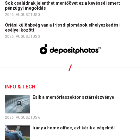
Sok családnak jelenthet mentőövet ez a kevéssé ismert
pénzügyi megoldás
2026. AUGUSZTUS 3.
Óriási különbség van a frissdiplomások elhelyezkedési
esélyei között
2026. AUGUSZTUS 2.
INFO & TECH
Esik a memóriaszektor sztárrészvénye
2026. AUGUSZTUS 6.
Irány a home office, ezt kérik a cégektől