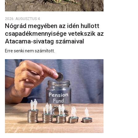
2026. AUGUSZTUS 4.
Nógrád megyében az idén hullott
csapadékmennyisége vetekszik az
Atacama‑sivatag számaival
Erre senki nem számított.