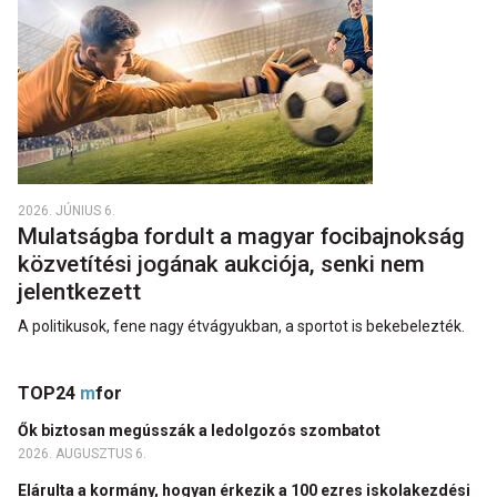
2026. JÚNIUS 6.
Mulatságba fordult a magyar focibajnokság
közvetítési jogának aukciója, senki nem
jelentkezett
A politikusok, fene nagy étvágyukban, a sportot is bekebelezték.
TOP24
m
for
Ők biztosan megússzák a ledolgozós szombatot
2026. AUGUSZTUS 6.
Elárulta a kormány, hogyan érkezik a 100 ezres iskolakezdési