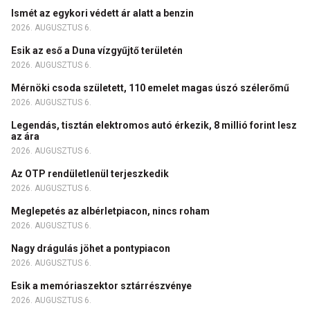
Ismét az egykori védett ár alatt a benzin
2026. AUGUSZTUS 6.
Esik az eső a Duna vízgyűjtő területén
2026. AUGUSZTUS 6.
Mérnöki csoda született, 110 emelet magas úszó szélerőmű
2026. AUGUSZTUS 6.
Legendás, tisztán elektromos autó érkezik, 8 millió forint lesz
az ára
2026. AUGUSZTUS 6.
Az OTP rendületlenül terjeszkedik
2026. AUGUSZTUS 6.
Meglepetés az albérletpiacon, nincs roham
2026. AUGUSZTUS 6.
Nagy drágulás jöhet a pontypiacon
2026. AUGUSZTUS 6.
Esik a memóriaszektor sztárrészvénye
2026. AUGUSZTUS 6.