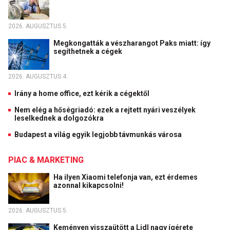
2026. AUGUSZTUS 5.
Megkongatták a vészharangot Paks miatt: így
segíthetnek a cégek
2026. AUGUSZTUS 4.
Irány a home office, ezt kérik a cégektől
Nem elég a hőségriadó: ezek a rejtett nyári veszélyek
leselkednek a dolgozókra
Budapest a világ egyik legjobb távmunkás városa
PIAC & MARKETING
Ha ilyen Xiaomi telefonja van, ezt érdemes
azonnal kikapcsolni!
2026. AUGUSZTUS 5.
Keményen visszaütött a Lidl nagy ígérete