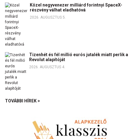
Közel negyvenezer milliárd forintnyi SpaceX-
részvény válhat eladhatóvá
2026. AUGUSZTUS 5.
Tizenhét és fél millió eurós jutalék miatt perlik a
Revolut alapítóját
2026. AUGUSZTUS 4.
TOVÁBBI HÍREK >