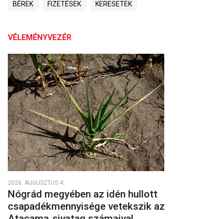
BÉREK
FIZETÉSEK
KERESETEK
VÉLEMÉNYVEZÉR
2026. AUGUSZTUS 4.
Nógrád megyében az idén hullott
csapadékmennyisége vetekszik az
Atacama‑sivatag számaival