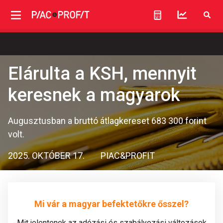
Elárulta a KSH, mennyit
keresnek a magyarok
Augusztusban a bruttó átlagkereset 683 300 forint
volt.
2025. OKTÓBER 17.
PIAC&PROFIT
Mi vár a magyar befektetőkre ősszel?
Mit jelentenek az adózási és szabályozási változások