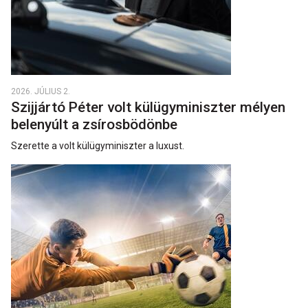
2026. JÚLIUS 2.
Szijjártó Péter volt külügyminiszter mélyen
belenyúlt a zsírosbödönbe
Szerette a volt külügyminiszter a luxust.