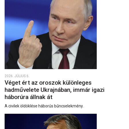
2026. JÚLIUS 6.
Véget ért az oroszok különleges
hadművelete Ukrajnában, immár igazi
háborúra állnak át
A civilek öldöklése háborús bűncselekmény.