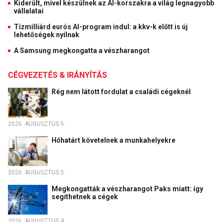
Kiderült, mivel készülnek az AI-korszakra a világ legnagyobb
vállalatai
Tízmilliárd eurós AI-program indul: a kkv-k előtt is új
lehetőségek nyílnak
A Samsung megkongatta a vészharangot
CÉGVEZETÉS & IRÁNYÍTÁS
Rég nem látott fordulat a családi cégeknél
2026. AUGUSZTUS 5.
Hőhatárt követelnek a munkahelyekre
2026. AUGUSZTUS 5.
Megkongatták a vészharangot Paks miatt: így
segíthetnek a cégek
2026. AUGUSZTUS 4.