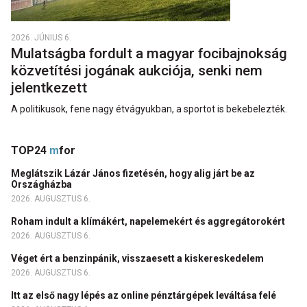
2026. JÚNIUS 6.
Mulatságba fordult a magyar focibajnokság
közvetítési jogának aukciója, senki nem
jelentkezett
A politikusok, fene nagy étvágyukban, a sportot is bekebelezték.
TOP24
m
for
Meglátszik Lázár János fizetésén, hogy alig járt be az
Országházba
2026. AUGUSZTUS 6.
Roham indult a klímákért, napelemekért és aggregátorokért
2026. AUGUSZTUS 6.
Véget ért a benzinpánik, visszaesett a kiskereskedelem
2026. AUGUSZTUS 6.
Itt az első nagy lépés az online pénztárgépek leváltása felé