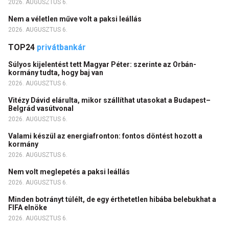
2026. AUGUSZTUS 6.
Nem a véletlen műve volt a paksi leállás
2026. AUGUSZTUS 6.
TOP24
privátbankár
Súlyos kijelentést tett Magyar Péter: szerinte az Orbán-
kormány tudta, hogy baj van
2026. AUGUSZTUS 6.
Vitézy Dávid elárulta, mikor szállíthat utasokat a Budapest–
Belgrád vasútvonal
2026. AUGUSZTUS 6.
Valami készül az energiafronton: fontos döntést hozott a
kormány
2026. AUGUSZTUS 6.
Nem volt meglepetés a paksi leállás
2026. AUGUSZTUS 6.
Minden botrányt túlélt, de egy érthetetlen hibába belebukhat a
FIFA elnöke
2026. AUGUSZTUS 6.