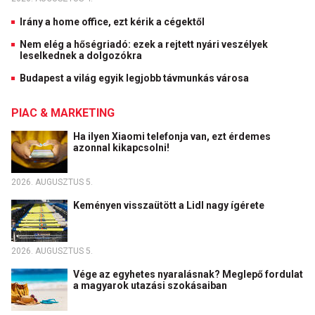
Irány a home office, ezt kérik a cégektől
Nem elég a hőségriadó: ezek a rejtett nyári veszélyek
leselkednek a dolgozókra
Budapest a világ egyik legjobb távmunkás városa
PIAC & MARKETING
Ha ilyen Xiaomi telefonja van, ezt érdemes
azonnal kikapcsolni!
2026. AUGUSZTUS 5.
Keményen visszaütött a Lidl nagy ígérete
2026. AUGUSZTUS 5.
Vége az egyhetes nyaralásnak? Meglepő fordulat
a magyarok utazási szokásaiban