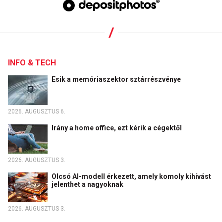
INFO & TECH
Esik a memóriaszektor sztárrészvénye
2026. AUGUSZTUS 6.
Irány a home office, ezt kérik a cégektől
2026. AUGUSZTUS 3.
Olcsó AI-modell érkezett, amely komoly kihívást
jelenthet a nagyoknak
2026. AUGUSZTUS 3.