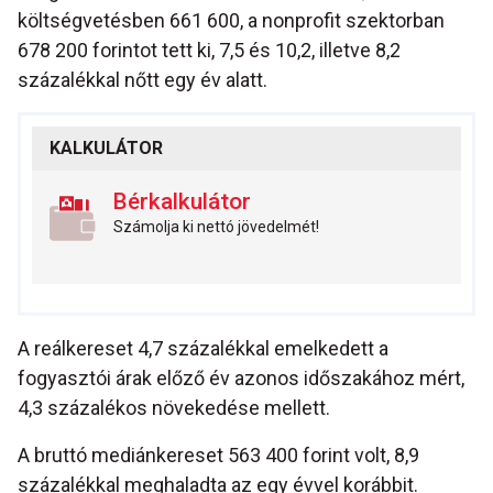
költségvetésben 661 600, a nonprofit szektorban
678 200 forintot tett ki, 7,5 és 10,2, illetve 8,2
százalékkal nőtt egy év alatt.
KALKULÁTOR
Bérkalkulátor
Számolja ki nettó jövedelmét!
A reálkereset 4,7 százalékkal emelkedett a
fogyasztói árak előző év azonos időszakához mért,
4,3 százalékos növekedése mellett.
A bruttó mediánkereset 563 400 forint volt, 8,9
százalékkal meghaladta az egy évvel korábbit.