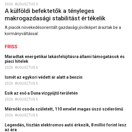
2026. AUGUSZTUS 5.
A külföldi befektetők a tényleges
makrogazdasági stabilitást értékelik
A piacok növekedésorientált gazdasági jövőképet áraztak be a
kormányváltással.
FRISS
Maradtak energetikai lakásfelújításra állami támogatások és
piaci hitelek
2026. AUGUSZTUS 6.
Ismét az egykori védett ár alatt a benzin
2026. AUGUSZTUS 6.
Esik az eső a Duna vízgyűjtő területén
2026. AUGUSZTUS 6.
Mérnöki csoda született, 110 emelet magas úszó szélerőmű
2026. AUGUSZTUS 6.
Legendás, tisztán elektromos autó érkezik, 8 millió forint lesz
az ára