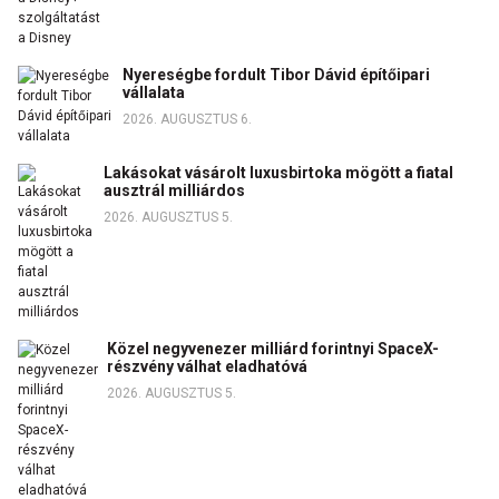
Nyereségbe fordult Tibor Dávid építőipari
vállalata
2026. AUGUSZTUS 6.
Lakásokat vásárolt luxusbirtoka mögött a fiatal
ausztrál milliárdos
2026. AUGUSZTUS 5.
Közel negyvenezer milliárd forintnyi SpaceX-
részvény válhat eladhatóvá
2026. AUGUSZTUS 5.