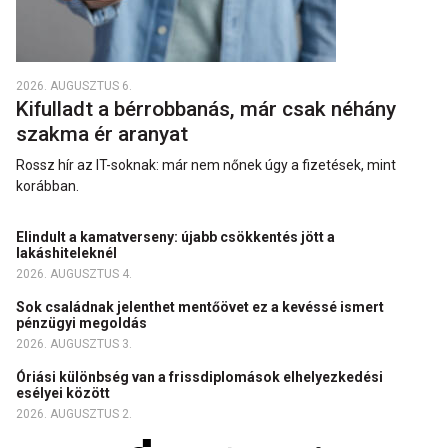
2026. AUGUSZTUS 6.
Kifulladt a bérrobbanás, már csak néhány
szakma ér aranyat
Rossz hír az IT-soknak: már nem nőnek úgy a fizetések, mint
korábban.
Elindult a kamatverseny: újabb csökkentés jött a
lakáshiteleknél
2026. AUGUSZTUS 4.
Sok családnak jelenthet mentőövet ez a kevéssé ismert
pénzügyi megoldás
2026. AUGUSZTUS 3.
Óriási különbség van a frissdiplomások elhelyezkedési
esélyei között
2026. AUGUSZTUS 2.