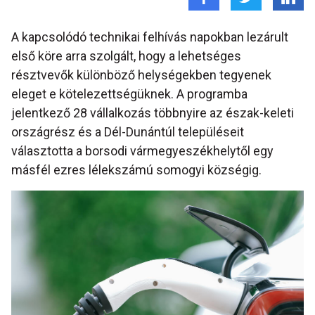
A kapcsolódó technikai felhívás napokban lezárult
első köre arra szolgált, hogy a lehetséges
résztvevők különböző helységekben tegyenek
eleget e kötelezettségüknek. A programba
jelentkező 28 vállalkozás többnyire az észak-keleti
országrész és a Dél-Dunántúl településeit
választotta a borsodi vármegyeszékhelytől egy
másfél ezres lélekszámú somogyi községig.