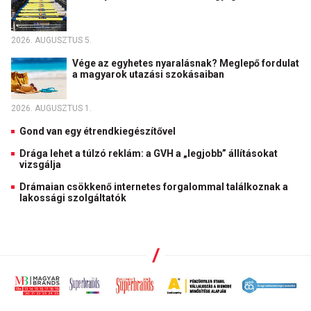
2026. AUGUSZTUS 5.
Vége az egyhetes nyaralásnak? Meglepő fordulat
a magyarok utazási szokásaiban
2026. AUGUSZTUS 1.
Gond van egy étrendkiegészítővel
Drága lehet a túlzó reklám: a GVH a „legjobb” állításokat
vizsgálja
Drámaian csökkenő internetes forgalommal találkoznak a
lakossági szolgáltatók