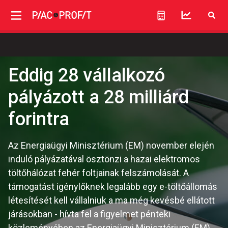
Eddig 28 vállalkozó
pályázott a 28 milliárd
forintra
Az Energiaügyi Minisztérium (EM) november elején
induló pályázatával ösztönzi a hazai elektromos
töltőhálózat fehér foltjainak felszámolását. A
támogatást igénylőknek legalább egy e-töltőállomás
létesítését kell vállalniuk a ma még kevésbé ellátott
járásokban - hívta fel a figyelmet pénteki
közleményében az Energiaügyi Minisztérium (EM).