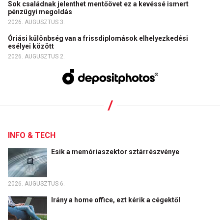
Sok családnak jelenthet mentőövet ez a kevéssé ismert
pénzügyi megoldás
2026. AUGUSZTUS 3.
Óriási különbség van a frissdiplomások elhelyezkedési
esélyei között
2026. AUGUSZTUS 2.
INFO & TECH
Esik a memóriaszektor sztárrészvénye
2026. AUGUSZTUS 6.
Irány a home office, ezt kérik a cégektől