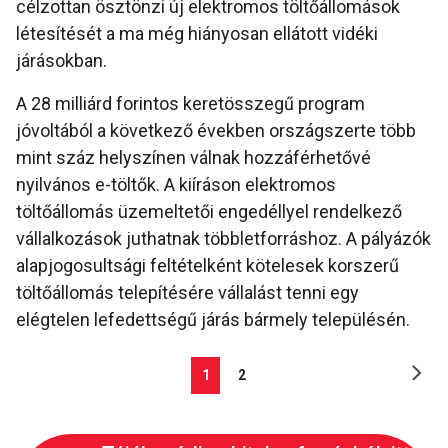
célzottan ösztönzi új elektromos töltőállomások
létesítését a ma még hiányosan ellátott vidéki
járásokban.
A 28 milliárd forintos keretösszegű program
jóvoltából a következő években országszerte több
mint száz helyszínen válnak hozzáférhetővé
nyilvános e-töltők. A kiíráson elektromos
töltőállomás üzemeltetői engedéllyel rendelkező
vállalkozások juthatnak többletforráshoz. A pályázók
alapjogosultsági feltételként kötelesek korszerű
töltőállomás telepítésére vállalást tenni egy
elégtelen lefedettségű járás bármely településén.
1
2