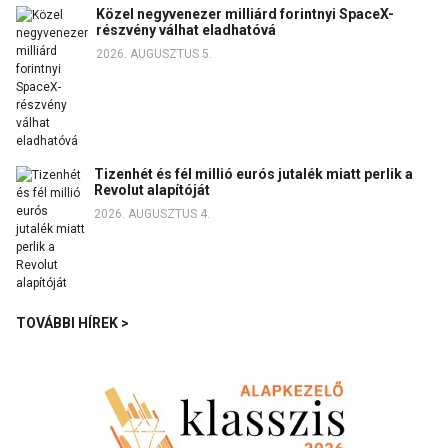
Közel negyvenezer milliárd forintnyi SpaceX-
részvény válhat eladhatóvá
2026. AUGUSZTUS 5.
Tizenhét és fél millió eurós jutalék miatt perlik a
Revolut alapítóját
2026. AUGUSZTUS 4.
TOVÁBBI HÍREK >