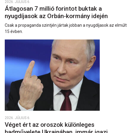
2026. JÚLIUS 6.
Átlagosan 7 millió forintot buktak a
nyugdíjasok az Orbán-kormány idején
Csak a propaganda szintjén jártak jobban a nyugdíjasok az elmúlt
15 évben.
2026. JÚLIUS 6.
Véget ért az oroszok különleges
hadművelete Ukrajnában, immár igazi