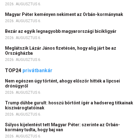
2026. AUGUSZTUS 6.
Magyar Péter keményen nekiment az Orbán-kormánynak
2026. AUGUSZTUS 6.
Bezár az egyik legnagyobb magyarországi bicikligyár
2026. AUGUSZTUS 6.
Meglátszik Lázár János fizetésén, hogy alig járt be az
Országházba
2026. AUGUSZTUS 6.
TOP24
privátbankár
Nem egészen úgy történt, ahogy először hitték a lipcsei
drónügyről
2026. AUGUSZTUS 6.
Trump dühbe gurult: hosszú börtönt ígér a hadsereg titkainak
kiszivárogtatóinak
2026. AUGUSZTUS 6.
Súlyos kijelentést tett Magyar Péter: szerinte az Orbán-
kormány tudta, hogy baj van
2026. AUGUSZTUS 6.