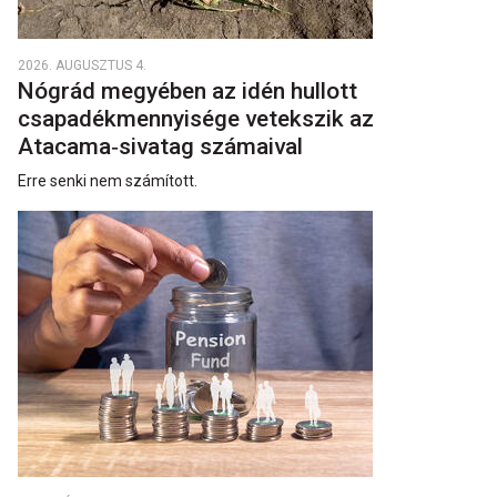
2026. AUGUSZTUS 4.
Nógrád megyében az idén hullott
csapadékmennyisége vetekszik az
Atacama‑sivatag számaival
Erre senki nem számított.