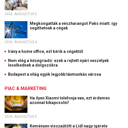
2026. AUGUSZTUS 5.
Megkongatták a vészharangot Paks miatt: így
segíthetnek a cégek
2026. AUGUSZTUS 4.
Irány a home office, ezt kérik a cégektől
Nem elég a hőségriadó: ezek a rejtett nyári veszélyek
leselkednek a dolgozókra
Budapest a világ egyik legjobb távmunkás városa
PIAC & MARKETING
Ha ilyen Xiaomi telefonja van, ezt érdemes
azonnal kikapcsolni!
2026. AUGUSZTUS 5.
Keményen visszaütött a Lidl nagy ígérete