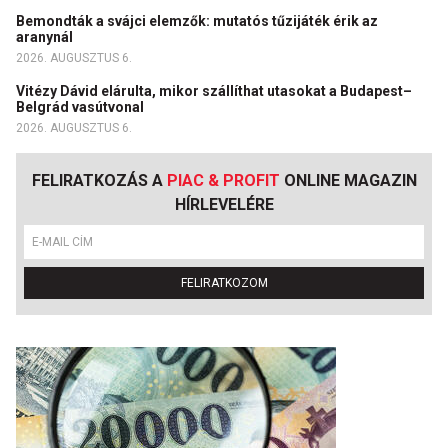
Bemondták a svájci elemzők: mutatós tűzijáték érik az
aranynál
2026. AUGUSZTUS 6.
Vitézy Dávid elárulta, mikor szállíthat utasokat a Budapest–
Belgrád vasútvonal
2026. AUGUSZTUS 6.
FELIRATKOZÁS A
PIAC & PROFIT
ONLINE MAGAZIN
HÍRLEVELÉRE
FELIRATKOZOM