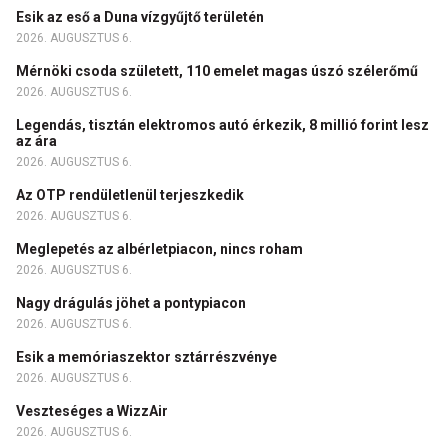
Esik az eső a Duna vízgyűjtő területén
2026. AUGUSZTUS 6.
Mérnöki csoda született, 110 emelet magas úszó szélerőmű
2026. AUGUSZTUS 6.
Legendás, tisztán elektromos autó érkezik, 8 millió forint lesz
az ára
2026. AUGUSZTUS 6.
Az OTP rendületlenül terjeszkedik
2026. AUGUSZTUS 6.
Meglepetés az albérletpiacon, nincs roham
2026. AUGUSZTUS 6.
Nagy drágulás jöhet a pontypiacon
2026. AUGUSZTUS 6.
Esik a memóriaszektor sztárrészvénye
2026. AUGUSZTUS 6.
Veszteséges a WizzAir
2026. AUGUSZTUS 6.