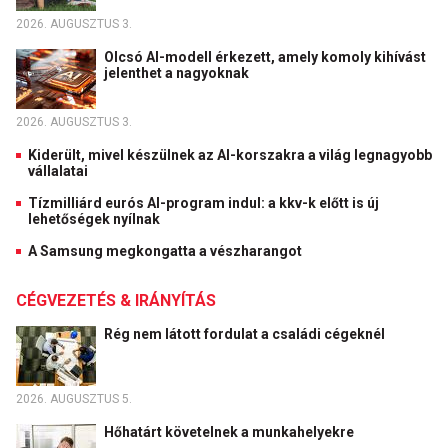
2026. AUGUSZTUS 3.
Olcsó AI-modell érkezett, amely komoly kihívást
jelenthet a nagyoknak
2026. AUGUSZTUS 3.
Kiderült, mivel készülnek az AI-korszakra a világ legnagyobb
vállalatai
Tízmilliárd eurós AI-program indul: a kkv-k előtt is új
lehetőségek nyílnak
A Samsung megkongatta a vészharangot
CÉGVEZETÉS & IRÁNYÍTÁS
Rég nem látott fordulat a családi cégeknél
2026. AUGUSZTUS 5.
Hőhatárt követelnek a munkahelyekre