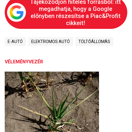
Tájékozódjon hiteles forrásból: itt
megadhatja, hogy a Google
előnyben részesítse a Piac&Profit
cikkeit!
E-AUTÓ
ELEKTROMOS AUTÓ
TÖLTŐÁLLOMÁS
VÉLEMÉNYVEZÉR