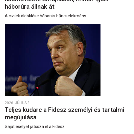
háborúra állnak át
A civilek öldöklése háborús bűncselekmény.
2026. JÚLIUS 3.
Teljes kudarc a Fidesz személyi és tartalmi
megújulása
Saját esélyét játssza el a Fidesz.