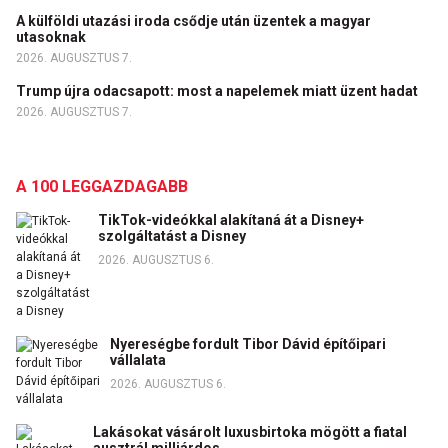
A külföldi utazási iroda csődje után üzentek a magyar
utasoknak
2026. AUGUSZTUS 7.
Trump újra odacsapott: most a napelemek miatt üzent hadat
2026. AUGUSZTUS 7.
A 100 LEGGAZDAGABB
TikTok-videókkal alakítaná át a Disney+
szolgáltatást a Disney
2026. AUGUSZTUS 6.
Nyereségbe fordult Tibor Dávid építőipari
vállalata
2026. AUGUSZTUS 6.
Lakásokat vásárolt luxusbirtoka mögött a fiatal