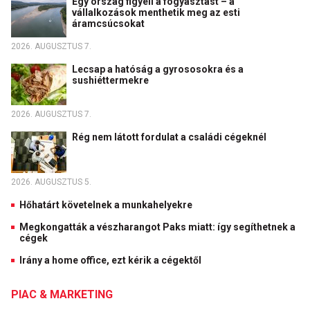
Egy ország figyeli a fogyasztást – a
vállalkozások menthetik meg az esti
áramcsúcsokat
2026. AUGUSZTUS 7.
Lecsap a hatóság a gyrososokra és a
sushiéttermekre
2026. AUGUSZTUS 7.
Rég nem látott fordulat a családi cégeknél
2026. AUGUSZTUS 5.
Hőhatárt követelnek a munkahelyekre
Megkongatták a vészharangot Paks miatt: így segíthetnek a
cégek
Irány a home office, ezt kérik a cégektől
PIAC & MARKETING