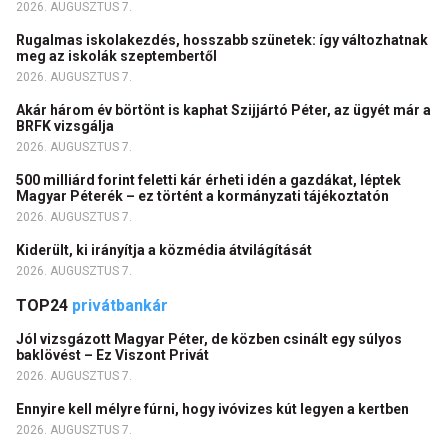
2026. AUGUSZTUS 7.
Rugalmas iskolakezdés, hosszabb szünetek: így változhatnak
meg az iskolák szeptembertől
2026. AUGUSZTUS 7.
Akár három év börtönt is kaphat Szijjártó Péter, az ügyét már a
BRFK vizsgálja
2026. AUGUSZTUS 7.
500 milliárd forint feletti kár érheti idén a gazdákat, léptek
Magyar Péterék – ez történt a kormányzati tájékoztatón
2026. AUGUSZTUS 7.
Kiderült, ki irányítja a közmédia átvilágítását
2026. AUGUSZTUS 7.
TOP24
privátbankár
Jól vizsgázott Magyar Péter, de közben csinált egy súlyos
baklövést – Ez Viszont Privát
2026. AUGUSZTUS 7.
Ennyire kell mélyre fúrni, hogy ivóvizes kút legyen a kertben
2026. AUGUSZTUS 7.