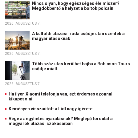
Nincs olyan, hogy egészséges élelmiszer?
Megdöbbentő a helyzet a boltok polcain
2026. AUGUSZTUS 7.
A külföldi utazási iroda csődje után üzentek a
magyar utasoknak
2026. AUGUSZTUS 7.
Több száz utas kerülhet bajba a Robinson Tours
csődje miatt
2026. AUGUSZTUS 7.
Ha ilyen Xiaomi telefonja van, ezt érdemes azonnal
kikapcsolni!
Keményen visszaütött a Lidl nagy ígérete
Vége az egyhetes nyaralásnak? Meglepő fordulat a
magyarok utazási szokásaiban