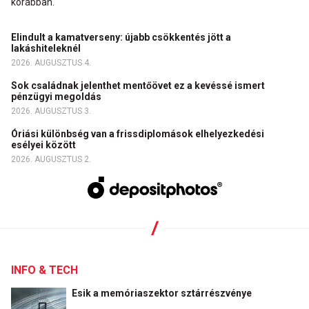
korábban.
Elindult a kamatverseny: újabb csökkentés jött a
lakáshiteleknél
2026. AUGUSZTUS 4.
Sok családnak jelenthet mentőövet ez a kevéssé ismert
pénzügyi megoldás
2026. AUGUSZTUS 3.
Óriási különbség van a frissdiplomások elhelyezkedési
esélyei között
2026. AUGUSZTUS 2.
INFO & TECH
Esik a memóriaszektor sztárrészvénye