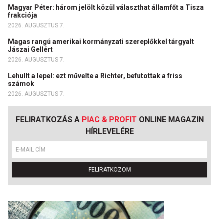
Magyar Péter: három jelölt közül választhat államfőt a Tisza
frakciója
2026. AUGUSZTUS 7.
Magas rangú amerikai kormányzati szereplőkkel tárgyalt
Jászai Gellért
2026. AUGUSZTUS 7.
Lehullt a lepel: ezt művelte a Richter, befutottak a friss
számok
2026. AUGUSZTUS 7.
FELIRATKOZÁS A
PIAC & PROFIT
ONLINE MAGAZIN
HÍRLEVELÉRE
FELIRATKOZOM