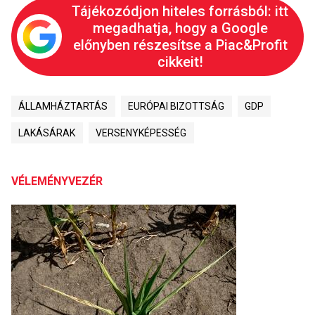
Tájékozódjon hiteles forrásból: itt
megadhatja, hogy a Google
előnyben részesítse a Piac&Profit
cikkeit!
ÁLLAMHÁZTARTÁS
EURÓPAI BIZOTTSÁG
GDP
LAKÁSÁRAK
VERSENYKÉPESSÉG
VÉLEMÉNYVEZÉR