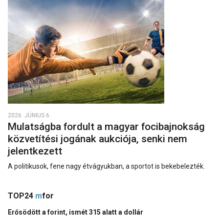
2026. JÚNIUS 6.
Mulatságba fordult a magyar focibajnokság
közvetítési jogának aukciója, senki nem
jelentkezett
A politikusok, fene nagy étvágyukban, a sportot is bekebelezték.
TOP24
m
for
Erősödött a forint, ismét 315 alatt a dollár