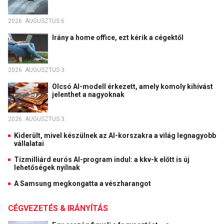
2026. AUGUSZTUS 6.
Irány a home office, ezt kérik a cégektől
2026. AUGUSZTUS 3.
Olcsó AI-modell érkezett, amely komoly kihívást
jelenthet a nagyoknak
2026. AUGUSZTUS 3.
Kiderült, mivel készülnek az AI-korszakra a világ legnagyobb
vállalatai
Tízmilliárd eurós AI-program indul: a kkv-k előtt is új
lehetőségek nyílnak
A Samsung megkongatta a vészharangot
CÉGVEZETÉS & IRÁNYÍTÁS