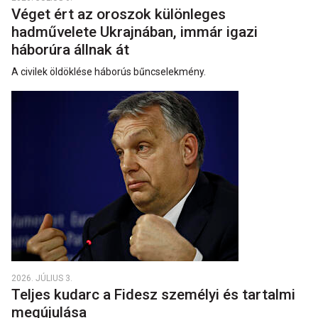
Véget ért az oroszok különleges
hadművelete Ukrajnában, immár igazi
háborúra állnak át
A civilek öldöklése háborús bűncselekmény.
2026. JÚLIUS 3.
Teljes kudarc a Fidesz személyi és tartalmi
megújulása