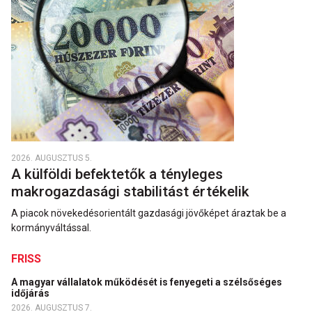
2026. AUGUSZTUS 5.
A külföldi befektetők a tényleges
makrogazdasági stabilitást értékelik
A piacok növekedésorientált gazdasági jövőképet áraztak be a
kormányváltással.
FRISS
A magyar vállalatok működését is fenyegeti a szélsőséges
időjárás
2026. AUGUSZTUS 7.