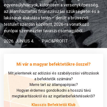
egyensúlyhiányok, különösen a versenyképesség,
az államháztartás finanszírozási szükségletei és a
lakásárak alakulása terén – derült a brüsszeli
testület szerdán közétett, 2026-ra vonatkozó
európai szemeszter tavaszi csomagjából.
2026. JÚNIUS 4.
PIAC&PROFIT
Mi vár a magyar befektetőkre ősszel?
Mit jelentenek az adózási és szabályozási változások
a befektetők számára?
Merre tart az állampapírpiac?
Hogyan érdemes gondolkodni a hosszú távú
megtakarításokról és az ingatlanbefektetésekről?
Klasszis Befektetői Klub