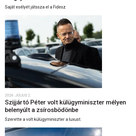
Saját esélyét játssza el a Fidesz.
2026. JÚLIUS 2.
Szijjártó Péter volt külügyminiszter mélyen
belenyúlt a zsírosbödönbe
Szerette a volt külügyminiszter a luxust.