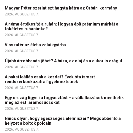
Magyar Péter szerint ezt hagyta hátra az Orbán-kormány
2026. AUGUSZTUS 7.
A néma értékesítő a ruhán: Hogyan épít prémium márkát a
tökéletes ruhacímke?
2026. AUGUSZTUS 7.
Visszatér az élet a zalai gyárba
2026. AUGUSZTUS 7.
Újabb árrobbanás jöhet? A búza, az olaj és a cukor is drágul
2026. AUGUSZTUS 7.
A paksi leállás csak a kezdet? Évek óta ismert
rendszerkockázatra figyelmeztetnek
2026. AUGUSZTUS 7.
Egy ország figyeli a fogyasztást – a vállalkozások menthetik
meg az esti áramcsúcsokat
2026. AUGUSZTUS 7.
Nincs olyan, hogy egészséges élelmiszer? Megdöbbentő a
helyzet a boltok polcain
2026. AUGUSZTUS 7.