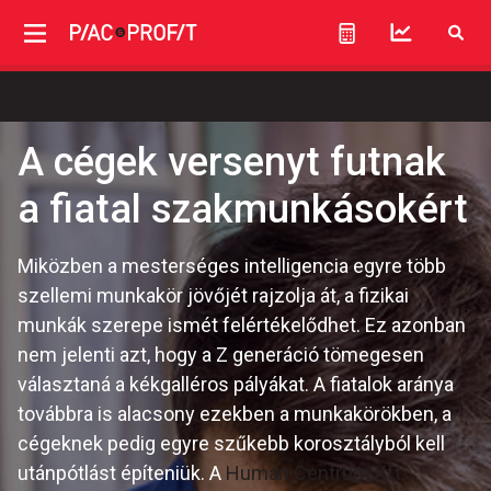
A cégek versenyt futnak
a fiatal szakmunkásokért
Miközben a mesterséges intelligencia egyre több
szellemi munkakör jövőjét rajzolja át, a fizikai
munkák szerepe ismét felértékelődhet. Ez azonban
nem jelenti azt, hogy a Z generáció tömegesen
választaná a kékgalléros pályákat. A fiatalok aránya
továbbra is alacsony ezekben a munkakörökben, a
cégeknek pedig egyre szűkebb korosztályból kell
utánpótlást építeniük. A
Humán Centrum Kft.