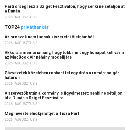
Parti őrség lesz a Sziget Fesztiválon, hogy senki ne sétáljon át
a Dunán
2026. AUGUSZTUS 8.
TOP24
privátbankár
Az oroszok nem tudnak kiszeretni Vietnámból
2026. AUGUSZTUS 8.
Akkora a memóriahiány, hogy több mint egy hónapot kell várni
az MacBook Air néhány modelljére
2026. AUGUSZTUS 8.
Gázvezeték közelében robbant fel egy drón a román-bolgár
határon
2026. AUGUSZTUS 8.
A szervezők után a kormány is figyelmeztet: senki ne sétáljon
át a Dunán a Sziget Fesztiválra
2026. AUGUSZTUS 8.
Megnevezte elnökjelöltjét a Tisza Párt
2026. AUGUSZTUS 8.