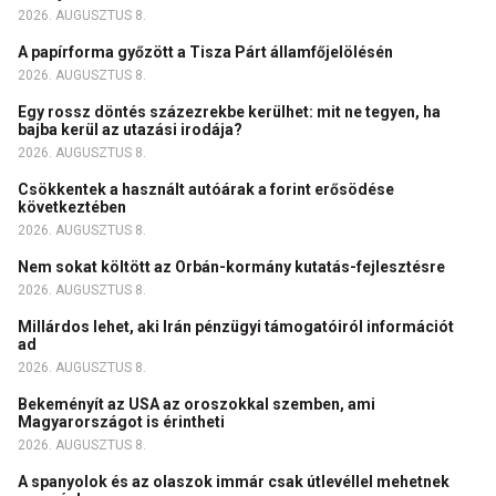
2026. AUGUSZTUS 8.
A papírforma győzött a Tisza Párt államfőjelölésén
2026. AUGUSZTUS 8.
Egy rossz döntés százezrekbe kerülhet: mit ne tegyen, ha
bajba kerül az utazási irodája?
2026. AUGUSZTUS 8.
Csökkentek a használt autóárak a forint erősödése
következtében
2026. AUGUSZTUS 8.
Nem sokat költött az Orbán-kormány kutatás-fejlesztésre
2026. AUGUSZTUS 8.
Millárdos lehet, aki Irán pénzügyi támogatóiról információt
ad
2026. AUGUSZTUS 8.
Bekeményít az USA az oroszokkal szemben, ami
Magyarországot is érintheti
2026. AUGUSZTUS 8.
A spanyolok és az olaszok immár csak útlevéllel mehetnek