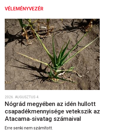
VÉLEMÉNYVEZÉR
2026. AUGUSZTUS 4.
Nógrád megyében az idén hullott
csapadékmennyisége vetekszik az
Atacama‑sivatag számaival
Erre senki nem számított.