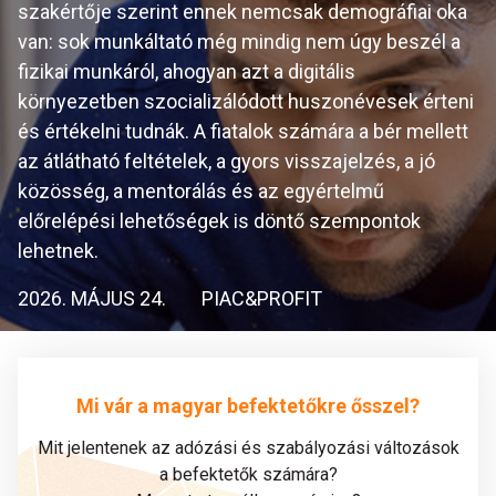
szakértője szerint ennek nemcsak demográfiai oka
van: sok munkáltató még mindig nem úgy beszél a
fizikai munkáról, ahogyan azt a digitális
környezetben szocializálódott huszonévesek érteni
és értékelni tudnák. A fiatalok számára a bér mellett
az átlátható feltételek, a gyors visszajelzés, a jó
közösség, a mentorálás és az egyértelmű
előrelépési lehetőségek is döntő szempontok
lehetnek.
2026. MÁJUS 24.
PIAC&PROFIT
Mi vár a magyar befektetőkre ősszel?
Mit jelentenek az adózási és szabályozási változások
a befektetők számára?