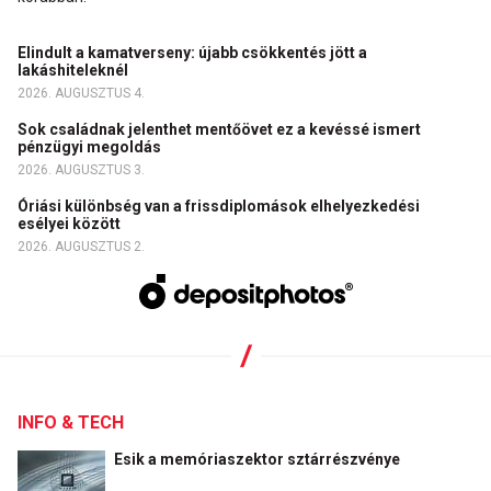
Elindult a kamatverseny: újabb csökkentés jött a
lakáshiteleknél
2026. AUGUSZTUS 4.
Sok családnak jelenthet mentőövet ez a kevéssé ismert
pénzügyi megoldás
2026. AUGUSZTUS 3.
Óriási különbség van a frissdiplomások elhelyezkedési
esélyei között
2026. AUGUSZTUS 2.
INFO & TECH
Esik a memóriaszektor sztárrészvénye