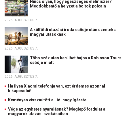
Nincs olyan, hogy egészséges élelmiszer?
Megdöbbentő a helyzet a boltok polcain
2026. AUGUSZTUS 7.
A külföldi utazási iroda csődje után üzentek a
magyar utasoknak
2026. AUGUSZTUS 7.
Több száz utas kerülhet bajba a Robinson Tours
csődje miatt
2026. AUGUSZTUS 7.
Ha ilyen Xiaomi telefonja van, ezt érdemes azonnal
kikapcsolni!
Keményen visszaütött a Lidl nagy ígérete
Vége az egyhetes nyaralásnak? Meglepő fordulat a
magyarok utazási szokásaiban