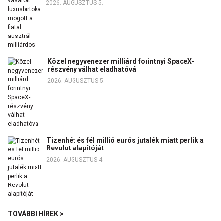
2026. AUGUSZTUS 5.
Közel negyvenezer milliárd forintnyi SpaceX-
részvény válhat eladhatóvá
2026. AUGUSZTUS 5.
Tizenhét és fél millió eurós jutalék miatt perlik a
Revolut alapítóját
2026. AUGUSZTUS 4.
TOVÁBBI HÍREK >