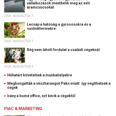
vállalkozások menthetik meg az esti
áramcsúcsokat
2026. AUGUSZTUS 7.
Lecsap a hatóság a gyrososokra és a
sushiéttermekre
2026. AUGUSZTUS 7.
Rég nem látott fordulat a családi cégeknél
2026. AUGUSZTUS 5.
Hőhatárt követelnek a munkahelyekre
Megkongatták a vészharangot Paks miatt: így segíthetnek a
cégek
Irány a home office, ezt kérik a cégektől
PIAC & MARKETING