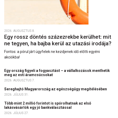
2026. AUGUSZTUS 8.
Egy rossz döntés százezrekbe kerülhet: mit
ne tegyen, ha bajba kerül az utazási irodája?
Fontos: a pórul járt ügyfelek ne kezdjenek idő előtti egyéni
akciókba!
Egy ország figyeli a fogyasztást – a vállalkozások menthetik
meg az esti áramcsúcsokat
2026. AUGUSZTUS 7.
Sereghajtó Magyarország az egészségügy megítélésében
2026. JÚLIUS 31.
Több mint 2 millió forintot is spórolhatnak az első
lakásvásárlók egy jó bankválasztással
2026. JÚLIUS 27.