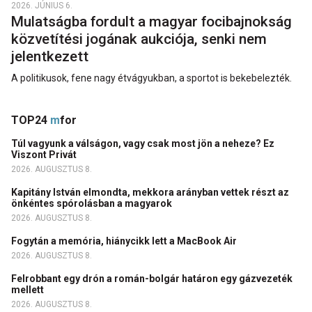
2026. JÚNIUS 6.
Mulatságba fordult a magyar focibajnokság
közvetítési jogának aukciója, senki nem
jelentkezett
A politikusok, fene nagy étvágyukban, a sportot is bekebelezték.
TOP24
m
for
Túl vagyunk a válságon, vagy csak most jön a neheze? Ez
Viszont Privát
2026. AUGUSZTUS 8.
Kapitány István elmondta, mekkora arányban vettek részt az
önkéntes spórolásban a magyarok
2026. AUGUSZTUS 8.
Fogytán a memória, hiánycikk lett a MacBook Air
2026. AUGUSZTUS 8.
Felrobbant egy drón a román-bolgár határon egy gázvezeték
mellett
2026. AUGUSZTUS 8.