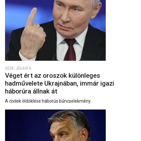
2026. JÚLIUS 6.
Véget ért az oroszok különleges
hadművelete Ukrajnában, immár igazi
háborúra állnak át
A civilek öldöklése háborús bűncselekmény.