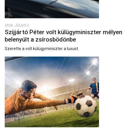
2026. JÚLIUS 2.
Szijjártó Péter volt külügyminiszter mélyen
belenyúlt a zsírosbödönbe
Szerette a volt külügyminiszter a luxust.