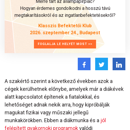
Merre tart az állampapírpiac?
Hogyan érdemes gondolkodni a hosszú távú
megtakarításokról és az ingatlanbefektetésekről?
Klasszis Befektetői Klub
2026. szeptember 24., Budapest
FOGLALJA LE HELYÉT MOST >>
A szakértő szerint a következő években azok a
cégek kerülhetnek előnybe, amelyek már a diákévek
alatt kapcsolatot építenek a fiatalokkal, és
lehetőséget adnak nekik arra, hogy kipróbálják
magukat fizikai vagy műszaki jellegű
munkakörökben. Ebben a diákmunka és a
jól
felépített gyakornoki programok
valódi