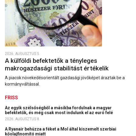
2026. AUGUSZTUS 5.
A külföldi befektetők a tényleges
makrogazdasági stabilitást értékelik
A piacok növekedésorientált gazdasági jövőképet áraztak be a
kormányváltással.
FRISS
Az egyik szélsőségből a másikba fordulnak a magyar
befektetők, és még csak most indulunk el az euró felé
2026. AUGUSZTUS 8.
A Ryanair behúzza a féket a Mol által kiszemelt szerbiai
kőolajfinomító miatt