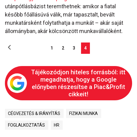
utánpótlásbázist teremthetnek: amikor a fiatal
később főállásúvá válik, már tapasztalt, bevált
munkatársként folytathatja a munkát – akár saját
állományban, akár kölcsönzött munkavállalóként.
1
2
3
4
Tájékozódjon hiteles forrásból: itt
megadhatja, hogy a Google
előnyben részesítse a Piac&Profit
cikkeit!
CÉGVEZETÉS & IRÁNYÍTÁS
FIZIKAI MUNKA
FOGLALKOZTATÁS
HR