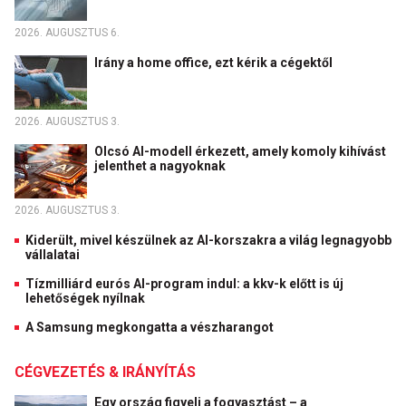
2026. AUGUSZTUS 6.
Irány a home office, ezt kérik a cégektől
2026. AUGUSZTUS 3.
Olcsó AI-modell érkezett, amely komoly kihívást
jelenthet a nagyoknak
2026. AUGUSZTUS 3.
Kiderült, mivel készülnek az AI-korszakra a világ legnagyobb
vállalatai
Tízmilliárd eurós AI-program indul: a kkv-k előtt is új
lehetőségek nyílnak
A Samsung megkongatta a vészharangot
CÉGVEZETÉS & IRÁNYÍTÁS
Egy ország figyeli a fogyasztást – a