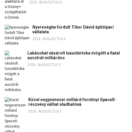
2026. AUGUSZTUS 6.
Nyereségbe fordult Tibor Dávid építőipari
vállalata
2026. AUGUSZTUS 6.
Lakásokat vásárolt luxusbirtoka mögött a fiatal
ausztrál milliárdos
2026. AUGUSZTUS 5.
Közel negyvenezer milliárd forintnyi SpaceX-
részvény válhat eladhatóvá
2026. AUGUSZTUS 5.