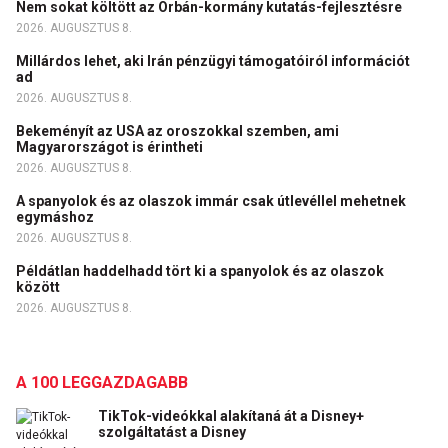
Nem sokat költött az Orbán-kormány kutatás-fejlesztésre
2026. AUGUSZTUS 8.
Millárdos lehet, aki Irán pénzügyi támogatóiról információt
ad
2026. AUGUSZTUS 8.
Bekeményít az USA az oroszokkal szemben, ami
Magyarországot is érintheti
2026. AUGUSZTUS 8.
A spanyolok és az olaszok immár csak útlevéllel mehetnek
egymáshoz
2026. AUGUSZTUS 8.
Példátlan haddelhadd tört ki a spanyolok és az olaszok
között
2026. AUGUSZTUS 8.
A 100 LEGGAZDAGABB
TikTok-videókkal alakítaná át a Disney+
szolgáltatást a Disney