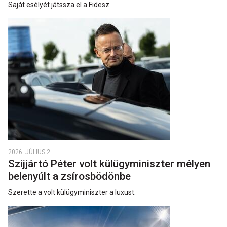
Saját esélyét játssza el a Fidesz.
2026. JÚLIUS 2.
Szijjártó Péter volt külügyminiszter mélyen
belenyúlt a zsírosbödönbe
Szerette a volt külügyminiszter a luxust.