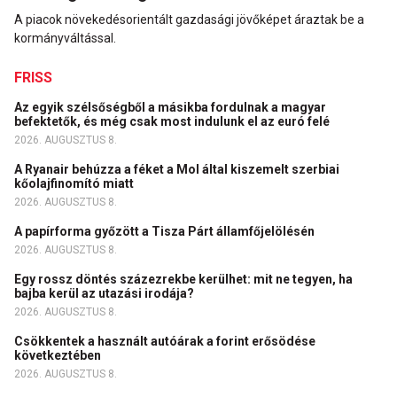
A piacok növekedésorientált gazdasági jövőképet áraztak be a
kormányváltással.
FRISS
Az egyik szélsőségből a másikba fordulnak a magyar
befektetők, és még csak most indulunk el az euró felé
2026. AUGUSZTUS 8.
A Ryanair behúzza a féket a Mol által kiszemelt szerbiai
kőolajfinomító miatt
2026. AUGUSZTUS 8.
A papírforma győzött a Tisza Párt államfőjelölésén
2026. AUGUSZTUS 8.
Egy rossz döntés százezrekbe kerülhet: mit ne tegyen, ha
bajba kerül az utazási irodája?
2026. AUGUSZTUS 8.
Csökkentek a használt autóárak a forint erősödése
következtében
2026. AUGUSZTUS 8.