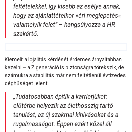
feltételekkel, így kisebb az esélye annak,
hogy az ajánlattételkor »éri meglepetés
«
valamelyik felet”
– hangsúlyozza a HR
szakértő.
Kiemeli: a lojalitás kérdését érdemes árnyaltabban
kezelni – a Z generáció is biztonságra törekszik, de
számukra a stabilitás már nem feltétlenül évtizedes
céghűséget jelent.
„
Tudatosabban építik a karrierjüket:
előtérbe helyezik az élethosszig tartó
tanulást, az új szakmai kihívásokat és a
rugalmasságot. Éppen ezért közel áll