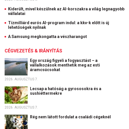
Kiderült, mivel készülnek az AI-korszakra a világ legnagyobb
vállalatai
Tízmilliárd eurós AI-program indul: a kkv-k előtt is új
lehetőségek nyílnak
A Samsung megkongatta a vészharangot
CÉGVEZETÉS & IRÁNYÍTÁS
Egy ország figyeli a fogyasztást – a
vállalkozások menthetik meg az esti
áramcsúcsokat
2026. AUGUSZTUS 7.
Lecsap a hatóság a gyrososokra és a
sushiéttermekre
2026. AUGUSZTUS 7.
Rég nem látott fordulat a családi cégeknél