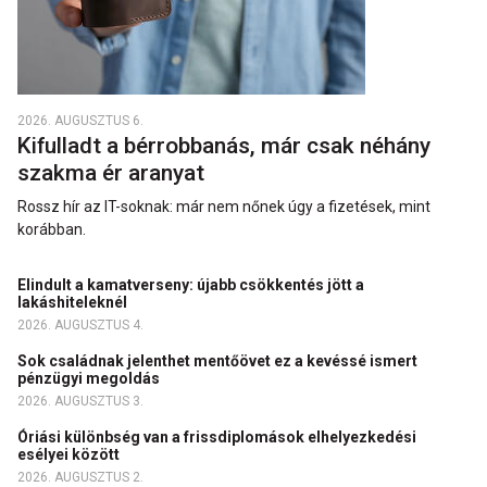
2026. AUGUSZTUS 6.
Kifulladt a bérrobbanás, már csak néhány
szakma ér aranyat
Rossz hír az IT-soknak: már nem nőnek úgy a fizetések, mint
korábban.
Elindult a kamatverseny: újabb csökkentés jött a
lakáshiteleknél
2026. AUGUSZTUS 4.
Sok családnak jelenthet mentőövet ez a kevéssé ismert
pénzügyi megoldás
2026. AUGUSZTUS 3.
Óriási különbség van a frissdiplomások elhelyezkedési
esélyei között
2026. AUGUSZTUS 2.