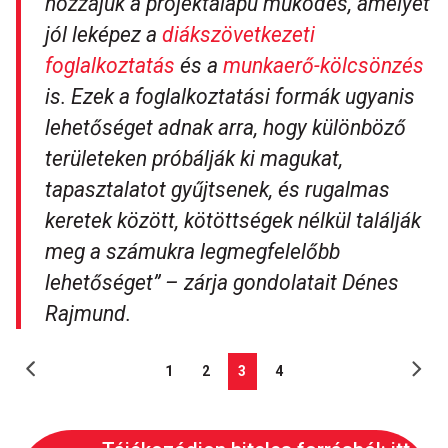
hozzájuk a projektalapú működés, amelyet
jól leképez a
diákszövetkezeti
foglalkoztatás
és a
munkaerő-kölcsönzés
is. Ezek a foglalkoztatási formák ugyanis
lehetőséget adnak arra, hogy különböző
területeken próbálják ki magukat,
tapasztalatot gyűjtsenek, és rugalmas
keretek között, kötöttségek nélkül találják
meg a számukra legmegfelelőbb
lehetőséget
” – zárja gondolatait Dénes
Rajmund.
1
2
3
4