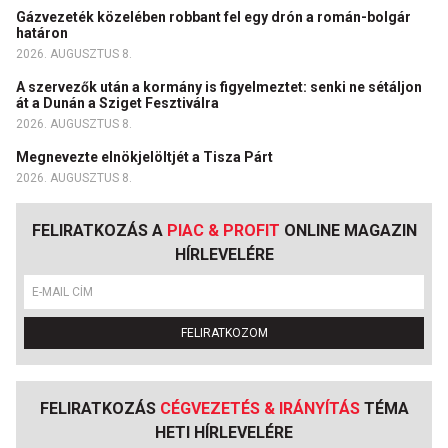
Gázvezeték közelében robbant fel egy drón a román-bolgár
határon
2026. AUGUSZTUS 8.
A szervezők után a kormány is figyelmeztet: senki ne sétáljon
át a Dunán a Sziget Fesztiválra
2026. AUGUSZTUS 8.
Megnevezte elnökjelöltjét a Tisza Párt
2026. AUGUSZTUS 8.
FELIRATKOZÁS A
PIAC & PROFIT
ONLINE MAGAZIN
HÍRLEVELÉRE
FELIRATKOZOM
FELIRATKOZÁS
CÉGVEZETÉS & IRÁNYÍTÁS
TÉMA
HETI HÍRLEVELÉRE