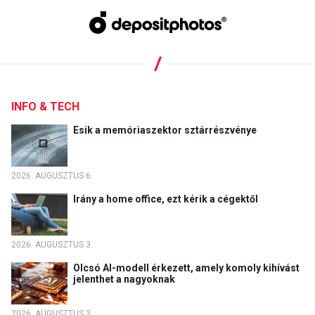
INFO & TECH
Esik a memóriaszektor sztárrészvénye
2026. AUGUSZTUS 6.
Irány a home office, ezt kérik a cégektől
2026. AUGUSZTUS 3.
Olcsó AI-modell érkezett, amely komoly kihívást
jelenthet a nagyoknak
2026. AUGUSZTUS 3.