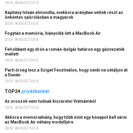
2026. AUGUSZTUS 8.
Kapitány István elmondta, mekkora arányban vettek részt az
önkéntes spórolásban a magyarok
2026. AUGUSZTUS 8.
Fogytán a memória, hiánycikk lett a MacBook Air
2026. AUGUSZTUS 8.
Felrobbant egy drón a román-bolgár határon egy gázvezeték
mellett
2026. AUGUSZTUS 8.
Parti őrség lesz a Sziget Fesztiválon, hogy senki ne sétáljon át
a Dunán
2026. AUGUSZTUS 8.
TOP24
privátbankár
Az oroszok nem tudnak kiszeretni Vietnámból
2026. AUGUSZTUS 8.
Akkora a memóriahiány, hogy több mint egy hónapot kell várni
az MacBook Air néhány modelljére
2026. AUGUSZTUS 8.