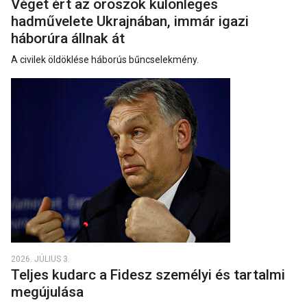
Véget ért az oroszok különleges
hadművelete Ukrajnában, immár igazi
háborúra állnak át
A civilek öldöklése háborús bűncselekmény.
2026. JÚLIUS 3.
Teljes kudarc a Fidesz személyi és tartalmi
megújulása