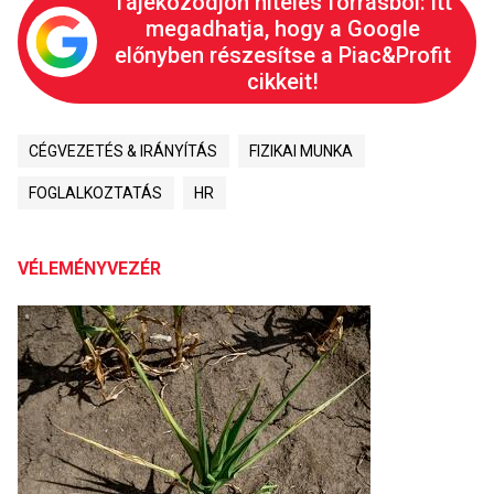
Tájékozódjon hiteles forrásból: itt
megadhatja, hogy a Google
előnyben részesítse a Piac&Profit
cikkeit!
CÉGVEZETÉS & IRÁNYÍTÁS
FIZIKAI MUNKA
FOGLALKOZTATÁS
HR
VÉLEMÉNYVEZÉR