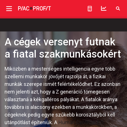
A cégek versenyt futnak
a fiatal szakmunkásokért
Miközben a mesterséges intelligencia egyre több
szellemi munkakör jövőjét rajzolja át, a fizikai
munkák szerepe ismét felértékelődhet. Ez azonban
nem jelenti azt, hogy a Z generáció tömegesen
választaná a kékgalléros pályákat. A fiatalok aránya
továbbra is alacsony ezekben a munkakörökben, a
cégeknek pedig egyre szűkebb korosztályból kell
utánpótlást építeniük. A
Humán Centrum Kft.