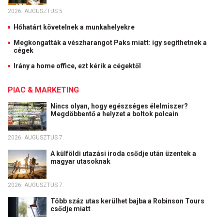
2026. AUGUSZTUS 5.
Hőhatárt követelnek a munkahelyekre
Megkongatták a vészharangot Paks miatt: így segíthetnek a
cégek
Irány a home office, ezt kérik a cégektől
PIAC & MARKETING
Nincs olyan, hogy egészséges élelmiszer?
Megdöbbentő a helyzet a boltok polcain
2026. AUGUSZTUS 7.
A külföldi utazási iroda csődje után üzentek a
magyar utasoknak
2026. AUGUSZTUS 7.
Több száz utas kerülhet bajba a Robinson Tours
csődje miatt