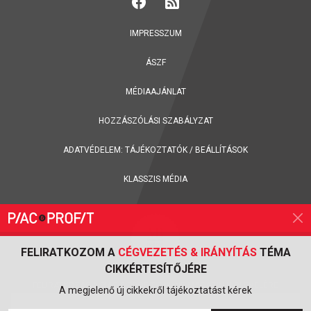
IMPRESSZUM
ÁSZF
MÉDIAAJÁNLAT
HOZZÁSZÓLÁSI SZABÁLYZAT
ADATVÉDELEM:
TÁJÉKOZTATÓK
/
BEÁLLÍTÁSOK
KLASSZIS MÉDIA
FELIRATKOZOM A
CÉGVEZETÉS & IRÁNYÍTÁS
TÉMA
CIKKÉRTESÍTŐJÉRE
FELIRATKOZÁS A PIAC & PROFIT ONLINE MAGAZIN HÍRLEVELÉRE
A megjelenő új cikkekről tájékoztatást kérek