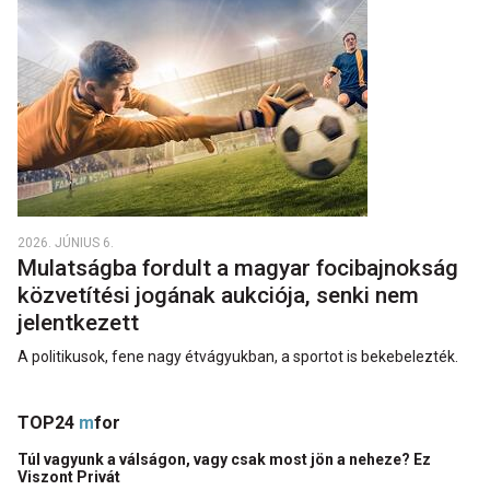
2026. JÚNIUS 6.
Mulatságba fordult a magyar focibajnokság
közvetítési jogának aukciója, senki nem
jelentkezett
A politikusok, fene nagy étvágyukban, a sportot is bekebelezték.
TOP24
m
for
Túl vagyunk a válságon, vagy csak most jön a neheze? Ez
Viszont Privát