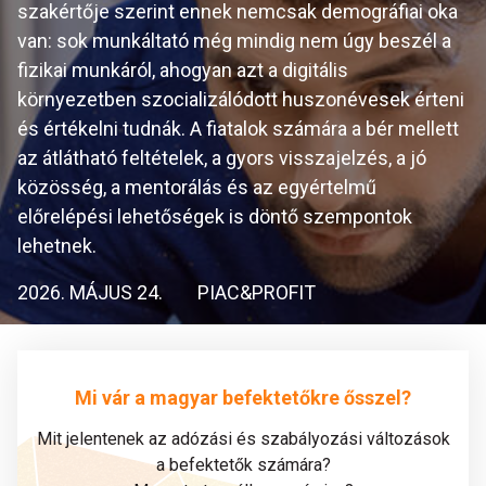
szakértője szerint ennek nemcsak demográfiai oka
van: sok munkáltató még mindig nem úgy beszél a
fizikai munkáról, ahogyan azt a digitális
környezetben szocializálódott huszonévesek érteni
és értékelni tudnák. A fiatalok számára a bér mellett
az átlátható feltételek, a gyors visszajelzés, a jó
közösség, a mentorálás és az egyértelmű
előrelépési lehetőségek is döntő szempontok
lehetnek.
2026. MÁJUS 24.
PIAC&PROFIT
Mi vár a magyar befektetőkre ősszel?
Mit jelentenek az adózási és szabályozási változások
a befektetők számára?