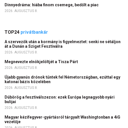
Dinnyedráma: hiába finom csemege, bedőlt a piac
2026. AUGUSZTUS 8.
TOP24
privátbankár
A szervezők után a kormány is figyelmeztet: senki ne sétáljon
át a Dunán a Sziget Fesztiválra
2026. AUGUSZTUS 8.
Megnevezte elnökjelöltjét a Tisza Párt
2026. AUGUSZTUS 8.
Újabb gyanús drónok tűntek fel Németországban, ezúttal egy
katonai bázis közelében
2026. AUGUSZTUS 8.
Dübörög a fesztiválszezon: ezek Európa legnagyobb nyári
bulijai
2026. AUGUSZTUS 8.
Magyar kézifegyver-gyártásról tárgyalt Washingtonban a 4iG
vezetője
2026. AUGUSZTUS 8.