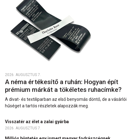
2026. AUGUSZTUS 7.
A néma értékesítő a ruhán: Hogyan épít
prémium márkát a tökéletes ruhacímke?
A divat- és textiliparban az első benyomás döntő, de a vásárlói
hűséget a tartós részletek alapozzák meg.
Visszatér az élet a zalai gyárba
2026. AUGUSZTUS 7.
Milliós büntetés egy ismert magyar fodrászcégnek