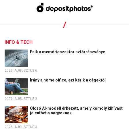
INFO & TECH
Esik a memóriaszektor sztárrészvénye
2026. AUGUSZTUS 6.
Irány a home office, ezt kérik a cégektől
2026. AUGUSZTUS 3.
Olcsó AI-modell érkezett, amely komoly kihívást
jelenthet a nagyoknak
2026. AUGUSZTUS 3.