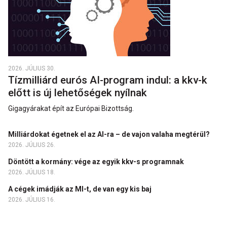
2026. JÚLIUS 30.
Tízmilliárd eurós AI-program indul: a kkv-k
előtt is új lehetőségek nyílnak
Gigagyárakat épít az Európai Bizottság.
Milliárdokat égetnek el az AI-ra – de vajon valaha megtérül?
2026. JÚLIUS 26.
Döntött a kormány: vége az egyik kkv-s programnak
2026. JÚLIUS 18.
A cégek imádják az MI-t, de van egy kis baj
2026. JÚLIUS 16.