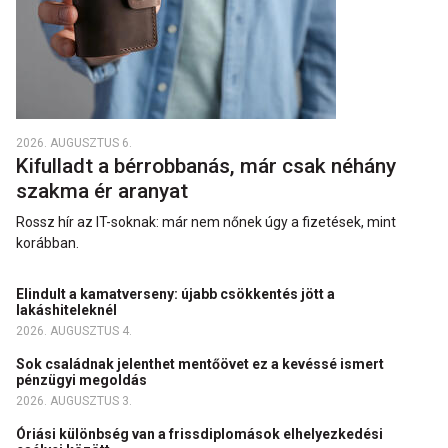
2026. AUGUSZTUS 6.
Kifulladt a bérrobbanás, már csak néhány
szakma ér aranyat
Rossz hír az IT-soknak: már nem nőnek úgy a fizetések, mint
korábban.
Elindult a kamatverseny: újabb csökkentés jött a
lakáshiteleknél
2026. AUGUSZTUS 4.
Sok családnak jelenthet mentőövet ez a kevéssé ismert
pénzügyi megoldás
2026. AUGUSZTUS 3.
Óriási különbség van a frissdiplomások elhelyezkedési