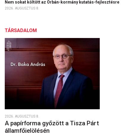
Nem sokat költött az Orbán-kormány kutatás-fejlesztésre
2026. AUGUSZTUS 8.
TÁRSADALOM
2026. AUGUSZTUS 8.
A papírforma győzött a Tisza Párt
államfőjelölésén