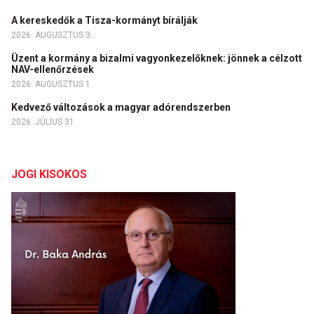
A kereskedők a Tisza-kormányt bírálják
2026. AUGUSZTUS 3.
Üzent a kormány a bizalmi vagyonkezelőknek: jönnek a célzott
NAV-ellenőrzések
2026. AUGUSZTUS 1.
Kedvező változások a magyar adórendszerben
2026. JÚLIUS 31.
JOGI KISOKOS