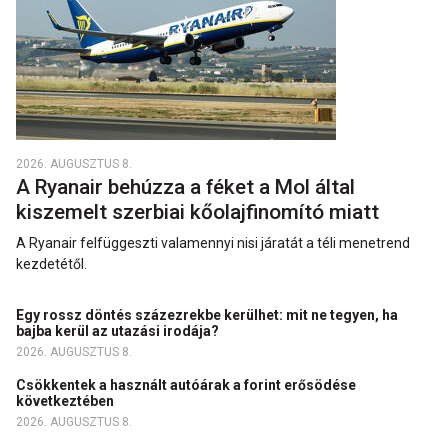
2026. AUGUSZTUS 8.
A Ryanair behúzza a féket a Mol által
kiszemelt szerbiai kőolajfinomító miatt
A Ryanair felfüggeszti valamennyi nisi járatát a téli menetrend
kezdetétől.
Egy rossz döntés százezrekbe kerülhet: mit ne tegyen, ha
bajba kerül az utazási irodája?
2026. AUGUSZTUS 8.
Csökkentek a használt autóárak a forint erősödése
következtében
2026. AUGUSZTUS 8.