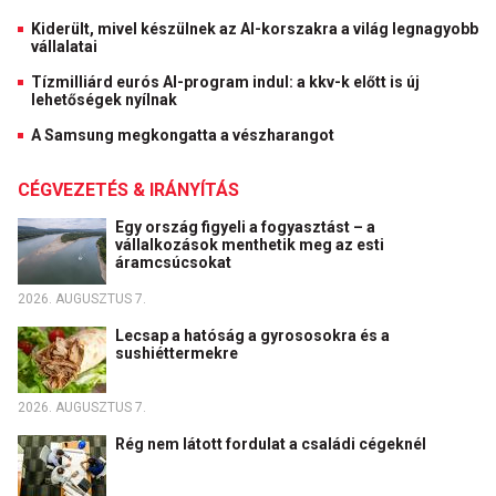
Kiderült, mivel készülnek az AI-korszakra a világ legnagyobb
vállalatai
Tízmilliárd eurós AI-program indul: a kkv-k előtt is új
lehetőségek nyílnak
A Samsung megkongatta a vészharangot
CÉGVEZETÉS & IRÁNYÍTÁS
Egy ország figyeli a fogyasztást – a
vállalkozások menthetik meg az esti
áramcsúcsokat
2026. AUGUSZTUS 7.
Lecsap a hatóság a gyrososokra és a
sushiéttermekre
2026. AUGUSZTUS 7.
Rég nem látott fordulat a családi cégeknél