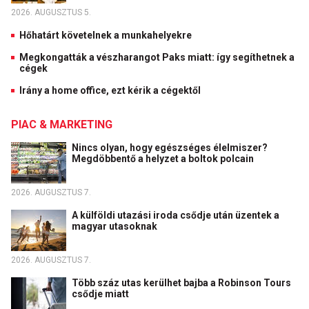
2026. AUGUSZTUS 5.
Hőhatárt követelnek a munkahelyekre
Megkongatták a vészharangot Paks miatt: így segíthetnek a
cégek
Irány a home office, ezt kérik a cégektől
PIAC & MARKETING
Nincs olyan, hogy egészséges élelmiszer?
Megdöbbentő a helyzet a boltok polcain
2026. AUGUSZTUS 7.
A külföldi utazási iroda csődje után üzentek a
magyar utasoknak
2026. AUGUSZTUS 7.
Több száz utas kerülhet bajba a Robinson Tours
csődje miatt