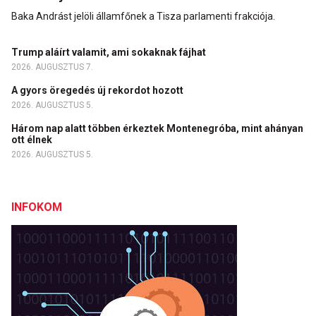
Baka Andrást jelöli államfőnek a Tisza parlamenti frakciója.
Trump aláírt valamit, ami sokaknak fájhat
2026. AUGUSZTUS 7.
A gyors öregedés új rekordot hozott
2026. AUGUSZTUS 5.
Három nap alatt többen érkeztek Montenegróba, mint ahányan
ott élnek
2026. AUGUSZTUS 5.
INFOKOM