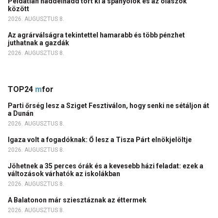
Példátlan haddelhadd tört ki a spanyolok és az olaszok
között
2026. AUGUSZTUS 8.
Az agrárválságra tekintettel hamarabb és több pénzhet
juthatnak a gazdák
2026. AUGUSZTUS 8.
TOP24
m
for
Parti őrség lesz a Sziget Fesztiválon, hogy senki ne sétáljon át
a Dunán
2026. AUGUSZTUS 8.
Igaza volt a fogadóknak: Ő lesz a Tisza Párt elnökjelöltje
2026. AUGUSZTUS 8.
Jöhetnek a 35 perces órák és a kevesebb házi feladat: ezek a
változások várhatók az iskolákban
2026. AUGUSZTUS 8.
A Balatonon már sziesztáznak az éttermek
2026. AUGUSZTUS 8.