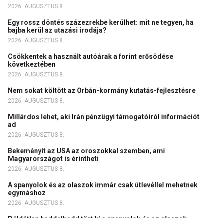
2026. AUGUSZTUS 8.
Egy rossz döntés százezrekbe kerülhet: mit ne tegyen, ha
bajba kerül az utazási irodája?
2026. AUGUSZTUS 8.
Csökkentek a használt autóárak a forint erősödése
következtében
2026. AUGUSZTUS 8.
Nem sokat költött az Orbán-kormány kutatás-fejlesztésre
2026. AUGUSZTUS 8.
Millárdos lehet, aki Irán pénzügyi támogatóiról információt
ad
2026. AUGUSZTUS 8.
Bekeményít az USA az oroszokkal szemben, ami
Magyarországot is érintheti
2026. AUGUSZTUS 8.
A spanyolok és az olaszok immár csak útlevéllel mehetnek
egymáshoz
2026. AUGUSZTUS 8.