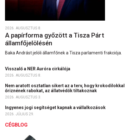
2026. AUGUSZTUS 8.
A papírforma győzött a Tisza Párt
államfőjelölésén
Baka Andrást jelöli államfőnek a Tisza parlamenti frakciója.
Visszalő a NER Auróra cirkálója
2026. AUGUSZTUS 8.
Nem aratott osztatlan sikert az a terv, hogy krokodilokkal
őriznének rabokat, az állatvédők tiltakoznak
2026. AUGUSZTUS 3.
Ingyenes jogi segítséget kapnak a vállalkozások
2026. JÚLIUS 29.
CÉGBLOG