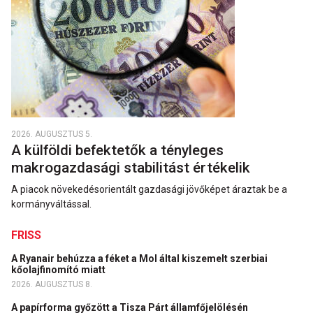
2026. AUGUSZTUS 5.
A külföldi befektetők a tényleges
makrogazdasági stabilitást értékelik
A piacok növekedésorientált gazdasági jövőképet áraztak be a
kormányváltással.
FRISS
A Ryanair behúzza a féket a Mol által kiszemelt szerbiai
kőolajfinomító miatt
2026. AUGUSZTUS 8.
A papírforma győzött a Tisza Párt államfőjelölésén