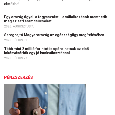
akciókba!
Egy ország figyeli a fogyasztást – a vállalkozások menthetik
meg az esti áramcsúcsokat
2026. AUGUSZTUS 7.
Sereghajtó Magyarország az egészségügy megítélésében
2026. JÚLIUS 31.
Több mint 2 millió forintot is spórolhatnak az első
lakásvásárlók egy jó bankválasztással
2026. JÚLIUS 27.
PÉNZSZERZÉS