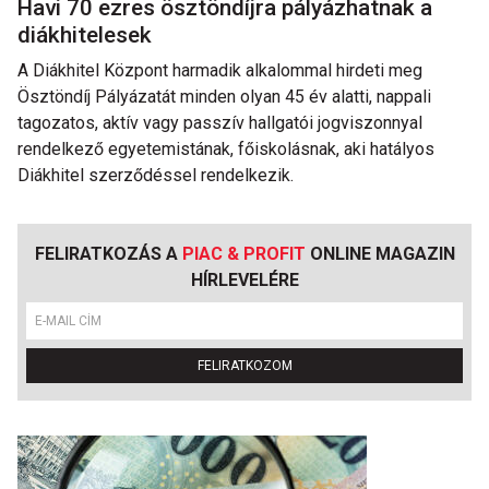
Havi 70 ezres ösztöndíjra pályázhatnak a
diákhitelesek
A Diákhitel Központ harmadik alkalommal hirdeti meg
Ösztöndíj Pályázatát minden olyan 45 év alatti, nappali
tagozatos, aktív vagy passzív hallgatói jogviszonnyal
rendelkező egyetemistának, főiskolásnak, aki hatályos
Diákhitel szerződéssel rendelkezik.
FELIRATKOZÁS A
PIAC & PROFIT
ONLINE MAGAZIN
HÍRLEVELÉRE
FELIRATKOZOM