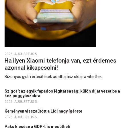
2026. AUGUSZTUS 5.
Ha ilyen Xiaomi telefonja van, ezt érdemes
azonnal kikapcsolni!
Bizonyos gyári értesítések adathalász oldalra vihettek.
Szigorít az egyik fapados légitársaság: külön díjat vezet be a
kézipoggyászokra
2026. AUGUSZTUS 5.
Keményen visszaütött a Lidl nagy ígérete
2026. AUGUSZTUS 5.
Paks kiesése a GDP-t is megütheti