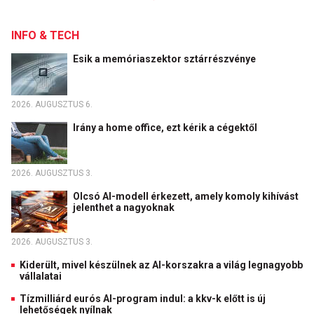
INFO & TECH
Esik a memóriaszektor sztárrészvénye
2026. AUGUSZTUS 6.
Irány a home office, ezt kérik a cégektől
2026. AUGUSZTUS 3.
Olcsó AI-modell érkezett, amely komoly kihívást
jelenthet a nagyoknak
2026. AUGUSZTUS 3.
Kiderült, mivel készülnek az AI-korszakra a világ legnagyobb
vállalatai
Tízmilliárd eurós AI-program indul: a kkv-k előtt is új
lehetőségek nyílnak