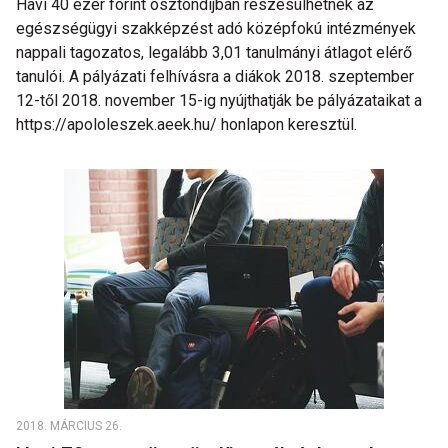
Havi 40 ezer forint ösztöndíjban részesülhetnek az
egészségügyi szakképzést adó középfokú intézmények
nappali tagozatos, legalább 3,01 tanulmányi átlagot elérő
tanulói. A pályázati felhívásra a diákok 2018. szeptember
12-től 2018. november 15-ig nyújthatják be pályázataikat a
https://apololeszek.aeek.hu/ honlapon keresztül.
2018. MÁRCIUS 26.