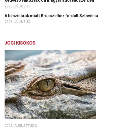
Kedvező változások a magyar adórendszerben
2026. JÚLIUS 31.
A benzinárak miatt Brüsszelhez fordult Szlovénia
2026. JÚLIUS 30.
JOGI KISOKOS
2026. AUGUSZTUS 3.