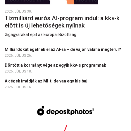
2026. JÚLIUS 30.
Tízmilliárd eurós AI-program indul: a kkv-k
előtt is új lehetőségek nyílnak
Gigagyárakat épít az Európai Bizottság.
Milliárdokat égetnek el az AI-ra – de vajon valaha megtérül?
2026. JÚLIUS 26.
Döntött a kormány: vége az egyik kkv-s programnak
2026. JÚLIUS 18.
A cégek imádják az MI-t, de van egy kis baj
2026. JÚLIUS 16.