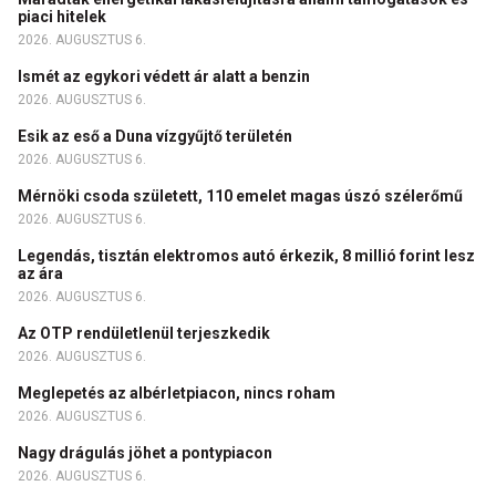
piaci hitelek
2026. AUGUSZTUS 6.
Ismét az egykori védett ár alatt a benzin
2026. AUGUSZTUS 6.
Esik az eső a Duna vízgyűjtő területén
2026. AUGUSZTUS 6.
Mérnöki csoda született, 110 emelet magas úszó szélerőmű
2026. AUGUSZTUS 6.
Legendás, tisztán elektromos autó érkezik, 8 millió forint lesz
az ára
2026. AUGUSZTUS 6.
Az OTP rendületlenül terjeszkedik
2026. AUGUSZTUS 6.
Meglepetés az albérletpiacon, nincs roham
2026. AUGUSZTUS 6.
Nagy drágulás jöhet a pontypiacon
2026. AUGUSZTUS 6.