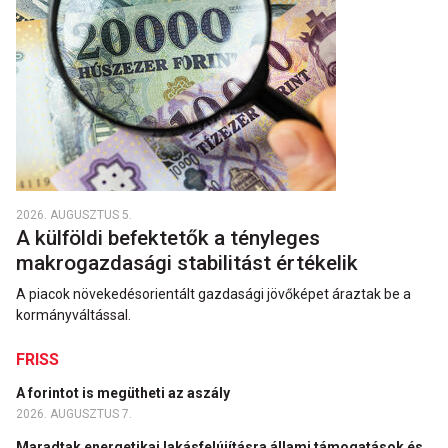
2026. AUGUSZTUS 5.
A külföldi befektetők a tényleges
makrogazdasági stabilitást értékelik
A piacok növekedésorientált gazdasági jövőképet áraztak be a
kormányváltással.
FRISS
A forintot is megütheti az aszály
2026. AUGUSZTUS 7.
Maradtak energetikai lakásfelújításra állami támogatások és