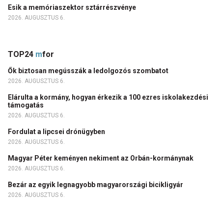
Esik a memóriaszektor sztárrészvénye
2026. AUGUSZTUS 6.
TOP24
m
for
Ők biztosan megússzák a ledolgozós szombatot
2026. AUGUSZTUS 6.
Elárulta a kormány, hogyan érkezik a 100 ezres iskolakezdési
támogatás
2026. AUGUSZTUS 6.
Fordulat a lipcsei drónügyben
2026. AUGUSZTUS 6.
Magyar Péter keményen nekiment az Orbán-kormánynak
2026. AUGUSZTUS 6.
Bezár az egyik legnagyobb magyarországi bicikligyár
2026. AUGUSZTUS 6.