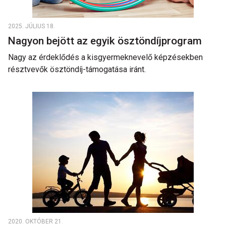
2025. JÚLIUS 18.
Nagyon bejött az egyik ösztöndíjprogram
Nagy az érdeklődés a kisgyermeknevelő képzésekben
résztvevők ösztöndíj-támogatása iránt.
2020. OKTÓBER 21.