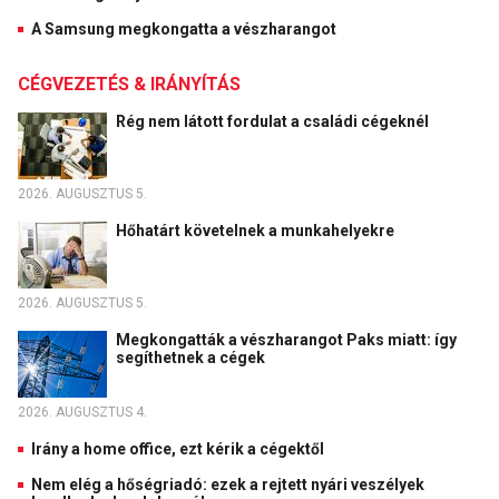
A Samsung megkongatta a vészharangot
CÉGVEZETÉS & IRÁNYÍTÁS
Rég nem látott fordulat a családi cégeknél
2026. AUGUSZTUS 5.
Hőhatárt követelnek a munkahelyekre
2026. AUGUSZTUS 5.
Megkongatták a vészharangot Paks miatt: így
segíthetnek a cégek
2026. AUGUSZTUS 4.
Irány a home office, ezt kérik a cégektől
Nem elég a hőségriadó: ezek a rejtett nyári veszélyek