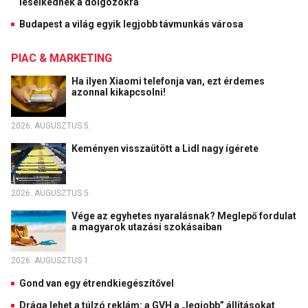
leselkednek a dolgozókra
Budapest a világ egyik legjobb távmunkás városa
PIAC & MARKETING
Ha ilyen Xiaomi telefonja van, ezt érdemes
azonnal kikapcsolni!
2026. AUGUSZTUS 5.
Keményen visszaütött a Lidl nagy ígérete
2026. AUGUSZTUS 5.
Vége az egyhetes nyaralásnak? Meglepő fordulat
a magyarok utazási szokásaiban
2026. AUGUSZTUS 1.
Gond van egy étrendkiegészítővel
Drága lehet a túlzó reklám: a GVH a „legjobb” állításokat