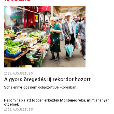
2026. AUGUSZTUS 5.
A gyors öregedés új rekordot hozott
Soha ennyi idős nem dolgozott Dél-Koreában.
Három nap alatt többen érkeztek Montenegróba, mint ahányan
ott élnek
2026. AUGUSZTUS 5.