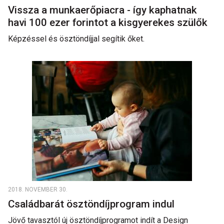
Vissza a munkaerőpiacra - így kaphatnak
havi 100 ezer forintot a kisgyerekes szülők
Képzéssel és ösztöndíjjal segítik őket.
2018. NOVEMBER 30.
Családbarát ösztöndíjprogram indul
Jövő tavasztól új ösztöndíjprogramot indít a Design