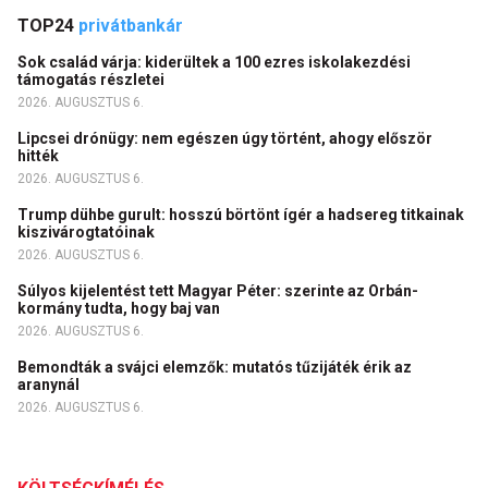
TOP24
privátbankár
Sok család várja: kiderültek a 100 ezres iskolakezdési
támogatás részletei
2026. AUGUSZTUS 6.
Lipcsei drónügy: nem egészen úgy történt, ahogy először
hitték
2026. AUGUSZTUS 6.
Trump dühbe gurult: hosszú börtönt ígér a hadsereg titkainak
kiszivárogtatóinak
2026. AUGUSZTUS 6.
Súlyos kijelentést tett Magyar Péter: szerinte az Orbán-
kormány tudta, hogy baj van
2026. AUGUSZTUS 6.
Bemondták a svájci elemzők: mutatós tűzijáték érik az
aranynál
2026. AUGUSZTUS 6.