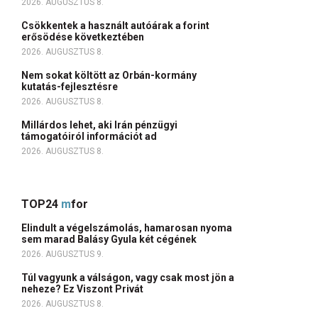
2026. AUGUSZTUS 8.
Csökkentek a használt autóárak a forint
erősödése következtében
2026. AUGUSZTUS 8.
Nem sokat költött az Orbán-kormány
kutatás-fejlesztésre
2026. AUGUSZTUS 8.
Millárdos lehet, aki Irán pénzügyi
támogatóiról információt ad
2026. AUGUSZTUS 8.
TOP24
m
for
Elindult a végelszámolás, hamarosan nyoma
sem marad Balásy Gyula két cégének
2026. AUGUSZTUS 9.
Túl vagyunk a válságon, vagy csak most jön a
neheze? Ez Viszont Privát
2026. AUGUSZTUS 8.