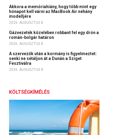
Akkora a memóriahiány, hogy több mint egy
hónapot kell várni az MacBook Air néhány
modelljére
2026. AUGUSZTUS 8.
Gázvezeték közelében robbant fel egy drón a
román-bolgár határon
2026. AUGUSZTUS 8.
A szervezők után a kormány is figyelmeztet:
senki ne sétáljon át a Dunán a Sziget
Fesztiválra
2026. AUGUSZTUS 8.
KÖLTSÉGKÍMÉLÉS