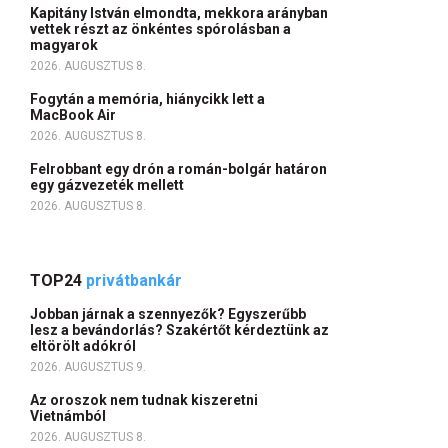
Kapitány István elmondta, mekkora arányban
vettek részt az önkéntes spórolásban a
magyarok
2026. AUGUSZTUS 8.
Fogytán a memória, hiánycikk lett a
MacBook Air
2026. AUGUSZTUS 8.
Felrobbant egy drón a román-bolgár határon
egy gázvezeték mellett
2026. AUGUSZTUS 8.
TOP24
privátbankár
Jobban járnak a szennyezők? Egyszerűbb
lesz a bevándorlás? Szakértőt kérdeztünk az
eltörölt adókról
2026. AUGUSZTUS 9.
Az oroszok nem tudnak kiszeretni
Vietnámból
2026. AUGUSZTUS 8.