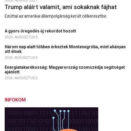
2026. AUGUSZTUS 7.
Trump aláírt valamit, ami sokaknak fájhat
Ezúttal az amerikai állampolgárság került célkeresztbe.
A gyors öregedés új rekordot hozott
2026. AUGUSZTUS 5.
Három nap alatt többen érkeztek Montenegróba, mint ahányan
ott élnek
2026. AUGUSZTUS 5.
Energiatakarékosság: Magyarország szomszédja segítséget
ajánlott
2026. AUGUSZTUS 2.
INFOKOM