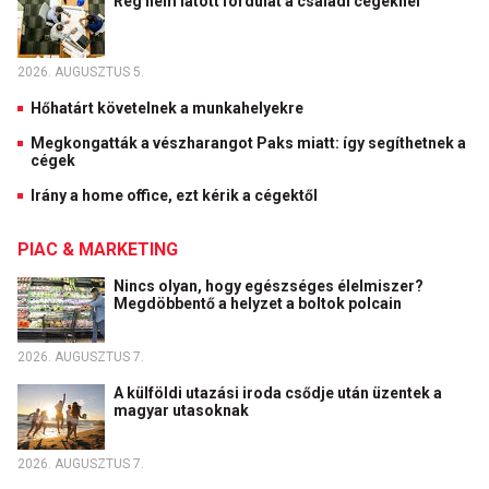
Rég nem látott fordulat a családi cégeknél
2026. AUGUSZTUS 5.
Hőhatárt követelnek a munkahelyekre
Megkongatták a vészharangot Paks miatt: így segíthetnek a
cégek
Irány a home office, ezt kérik a cégektől
PIAC & MARKETING
Nincs olyan, hogy egészséges élelmiszer?
Megdöbbentő a helyzet a boltok polcain
2026. AUGUSZTUS 7.
A külföldi utazási iroda csődje után üzentek a
magyar utasoknak
2026. AUGUSZTUS 7.