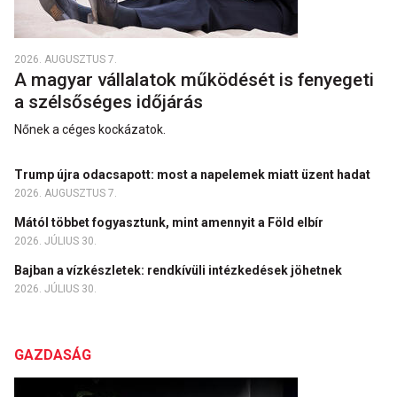
2026. AUGUSZTUS 7.
A magyar vállalatok működését is fenyegeti
a szélsőséges időjárás
Nőnek a céges kockázatok.
Trump újra odacsapott: most a napelemek miatt üzent hadat
2026. AUGUSZTUS 7.
Mától többet fogyasztunk, mint amennyit a Föld elbír
2026. JÚLIUS 30.
Bajban a vízkészletek: rendkívüli intézkedések jöhetnek
2026. JÚLIUS 30.
GAZDASÁG