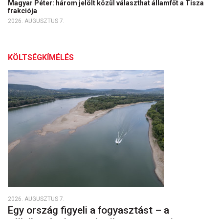
Magyar Péter: három jelölt közül választhat államfőt a Tisza
frakciója
2026. AUGUSZTUS 7.
KÖLTSÉGKÍMÉLÉS
2026. AUGUSZTUS 7.
Egy ország figyeli a fogyasztást – a