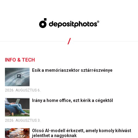
INFO & TECH
Esik a memóriaszektor sztárrészvénye
2026. AUGUSZTUS 6.
Irány a home office, ezt kérik a cégektől
2026. AUGUSZTUS 3.
Olcsó AI-modell érkezett, amely komoly kihívást
jelenthet a nagyoknak