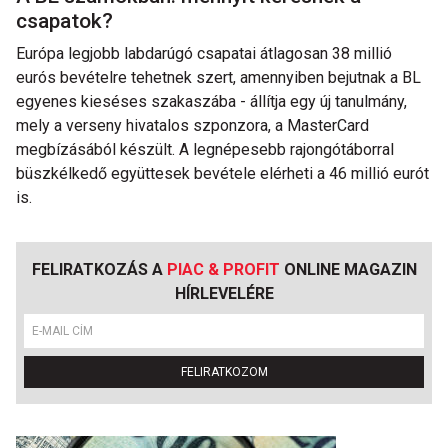
csapatok?
Európa legjobb labdarúgó csapatai átlagosan 38 millió
eurós bevételre tehetnek szert, amennyiben bejutnak a BL
egyenes kieséses szakaszába - állítja egy új tanulmány,
mely a verseny hivatalos szponzora, a MasterCard
megbízásából készült. A legnépesebb rajongótáborral
büszkélkedő együttesek bevétele elérheti a 46 millió eurót
is.
FELIRATKOZÁS A
PIAC & PROFIT
ONLINE MAGAZIN
HÍRLEVELÉRE
FELIRATKOZOM