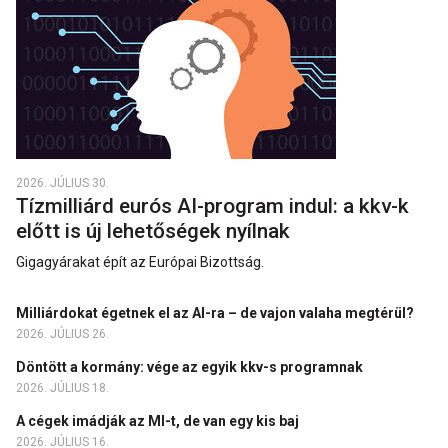
2026. JÚLIUS 30.
Tízmilliárd eurós AI-program indul: a kkv-k
előtt is új lehetőségek nyílnak
Gigagyárakat épít az Európai Bizottság.
Milliárdokat égetnek el az AI-ra – de vajon valaha megtérül?
2026. JÚLIUS 26.
Döntött a kormány: vége az egyik kkv-s programnak
2026. JÚLIUS 18.
A cégek imádják az MI-t, de van egy kis baj
2026. JÚLIUS 16.