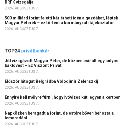
BRFK vizsgálja
2026. AUGUSZTUS 7.
500 milliárd forint feletti kár érheti idén a gazdákat, léptek
Magyar Péterék – ez történt a kormányzati tájékoztatón
2026. AUGUSZTUS 7.
TOP24
privátbankár
Jól vizsgázott Magyar Péter, de közben csinált egy súlyos
baklövést – Ez Viszont Privát
2026. AUGUSZTUS 7.
Először látogat Belgrádba Volodimir Zelenszkij
2026. AUGUSZTUS 7.
Ennyire kell mélyre fúrni, hogy ivóvizes kút legyen a kertben
2026. AUGUSZTUS 7.
Napközben beragadt a forint, de estére bőven behozta a
lemaradást
2026. AUGUSZTUS 7.