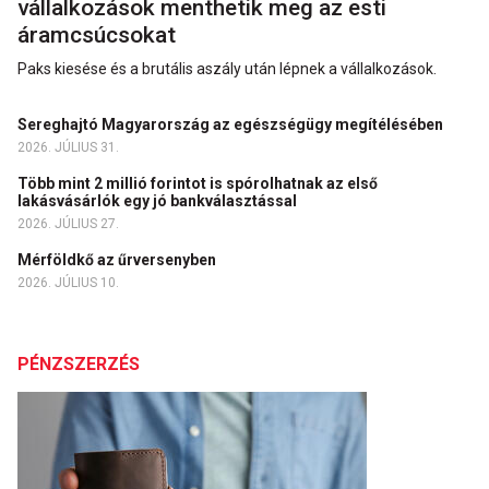
vállalkozások menthetik meg az esti
áramcsúcsokat
Paks kiesése és a brutális aszály után lépnek a vállalkozások.
Sereghajtó Magyarország az egészségügy megítélésében
2026. JÚLIUS 31.
Több mint 2 millió forintot is spórolhatnak az első
lakásvásárlók egy jó bankválasztással
2026. JÚLIUS 27.
Mérföldkő az űrversenyben
2026. JÚLIUS 10.
PÉNZSZERZÉS