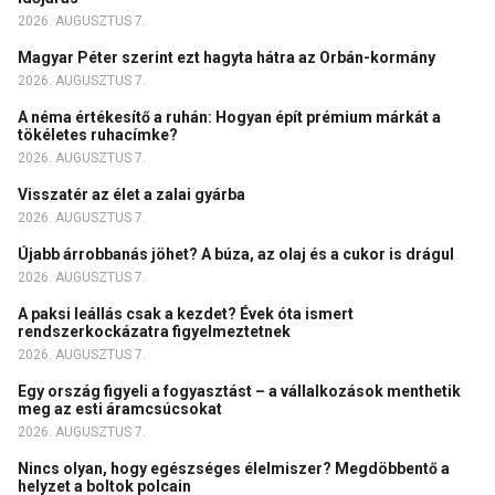
2026. AUGUSZTUS 7.
Magyar Péter szerint ezt hagyta hátra az Orbán-kormány
2026. AUGUSZTUS 7.
A néma értékesítő a ruhán: Hogyan épít prémium márkát a
tökéletes ruhacímke?
2026. AUGUSZTUS 7.
Visszatér az élet a zalai gyárba
2026. AUGUSZTUS 7.
Újabb árrobbanás jöhet? A búza, az olaj és a cukor is drágul
2026. AUGUSZTUS 7.
A paksi leállás csak a kezdet? Évek óta ismert
rendszerkockázatra figyelmeztetnek
2026. AUGUSZTUS 7.
Egy ország figyeli a fogyasztást – a vállalkozások menthetik
meg az esti áramcsúcsokat
2026. AUGUSZTUS 7.
Nincs olyan, hogy egészséges élelmiszer? Megdöbbentő a
helyzet a boltok polcain