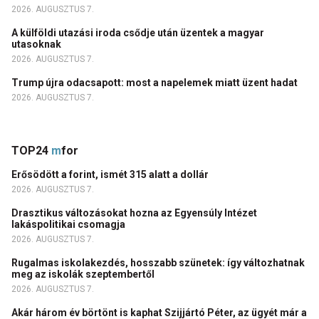
2026. AUGUSZTUS 7.
A külföldi utazási iroda csődje után üzentek a magyar
utasoknak
2026. AUGUSZTUS 7.
Trump újra odacsapott: most a napelemek miatt üzent hadat
2026. AUGUSZTUS 7.
TOP24
m
for
Erősödött a forint, ismét 315 alatt a dollár
2026. AUGUSZTUS 7.
Drasztikus változásokat hozna az Egyensúly Intézet
lakáspolitikai csomagja
2026. AUGUSZTUS 7.
Rugalmas iskolakezdés, hosszabb szünetek: így változhatnak
meg az iskolák szeptembertől
2026. AUGUSZTUS 7.
Akár három év börtönt is kaphat Szijjártó Péter, az ügyét már a