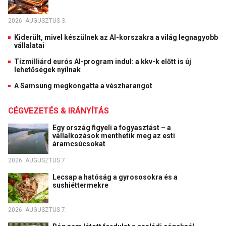
2026. AUGUSZTUS 3.
Kiderült, mivel készülnek az AI-korszakra a világ legnagyobb
vállalatai
Tízmilliárd eurós AI-program indul: a kkv-k előtt is új
lehetőségek nyílnak
A Samsung megkongatta a vészharangot
CÉGVEZETÉS & IRÁNYÍTÁS
Egy ország figyeli a fogyasztást – a
vállalkozások menthetik meg az esti
áramcsúcsokat
2026. AUGUSZTUS 7.
Lecsap a hatóság a gyrososokra és a
sushiéttermekre
2026. AUGUSZTUS 7.