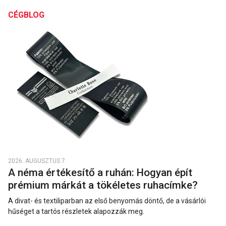
CÉGBLOG
2026. AUGUSZTUS 7.
A néma értékesítő a ruhán: Hogyan épít
prémium márkát a tökéletes ruhacímke?
A divat- és textiliparban az első benyomás döntő, de a vásárlói
hűséget a tartós részletek alapozzák meg.