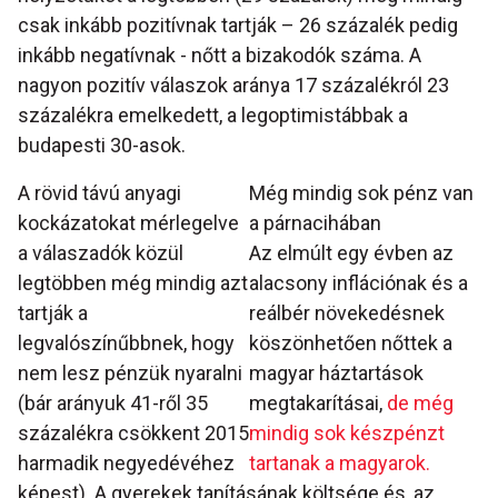
csak inkább pozitívnak tartják – 26 százalék pedig
inkább negatívnak - nőtt a bizakodók száma. A
nagyon pozitív válaszok aránya 17 százalékról 23
százalékra emelkedett, a legoptimistábbak a
budapesti 30-asok.
A rövid távú anyagi
Még mindig sok pénz van
kockázatokat mérlegelve
a párnacihában
a válaszadók közül
Az elmúlt egy évben az
legtöbben még mindig azt
alacsony inflációnak és a
tartják a
reálbér növekedésnek
legvalószínűbbnek, hogy
köszönhetően nőttek a
nem lesz pénzük nyaralni
magyar háztartások
(bár arányuk 41-ről 35
megtakarításai,
de még
százalékra csökkent 2015
mindig sok készpénzt
harmadik negyedévéhez
tartanak a magyarok.
képest). A gyerekek tanításának költsége és, az,