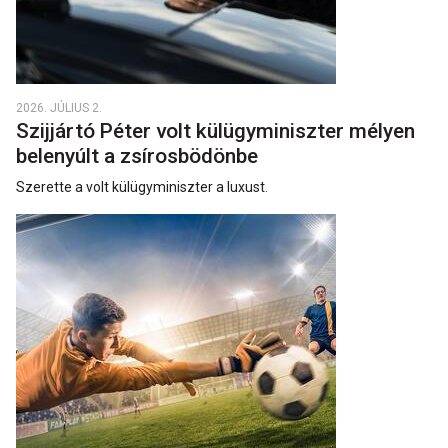
2026. JÚLIUS 2.
Szijjártó Péter volt külügyminiszter mélyen
belenyúlt a zsírosbödönbe
Szerette a volt külügyminiszter a luxust.