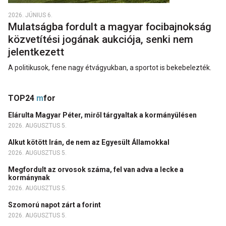
2026. JÚNIUS 6.
Mulatságba fordult a magyar focibajnokság
közvetítési jogának aukciója, senki nem
jelentkezett
A politikusok, fene nagy étvágyukban, a sportot is bekebelezték.
TOP24
m
for
Elárulta Magyar Péter, miről tárgyaltak a kormányülésen
2026. AUGUSZTUS 5.
Alkut kötött Irán, de nem az Egyesült Államokkal
2026. AUGUSZTUS 5.
Megfordult az orvosok száma, fel van adva a lecke a
kormánynak
2026. AUGUSZTUS 5.
Szomorú napot zárt a forint
2026. AUGUSZTUS 5.