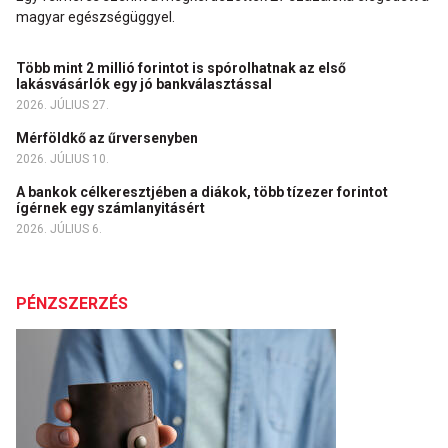
magyar egészségüggyel.
Több mint 2 millió forintot is spórolhatnak az első
lakásvásárlók egy jó bankválasztással
2026. JÚLIUS 27.
Mérföldkő az űrversenyben
2026. JÚLIUS 10.
A bankok célkeresztjében a diákok, több tízezer forintot
ígérnek egy számlanyitásért
2026. JÚLIUS 6.
PÉNZSZERZÉS