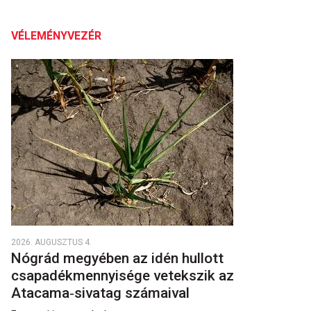
VÉLEMÉNYVEZÉR
2026. AUGUSZTUS 4.
Nógrád megyében az idén hullott
csapadékmennyisége vetekszik az
Atacama‑sivatag számaival