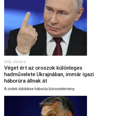
2026. JÚLIUS 6.
Véget ért az oroszok különleges
hadművelete Ukrajnában, immár igazi
háborúra állnak át
A civilek öldöklése háborús bűncselekmény.