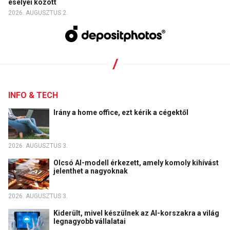
esélyei között
2026. AUGUSZTUS 2.
INFO & TECH
Irány a home office, ezt kérik a cégektől
2026. AUGUSZTUS 3.
Olcsó AI-modell érkezett, amely komoly kihívást
jelenthet a nagyoknak
2026. AUGUSZTUS 3.
Kiderült, mivel készülnek az AI-korszakra a világ
legnagyobb vállalatai