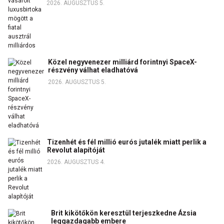
2026. AUGUSZTUS 5.
Közel negyvenezer milliárd forintnyi SpaceX-
részvény válhat eladhatóvá
2026. AUGUSZTUS 5.
Tizenhét és fél millió eurós jutalék miatt perlik a
Revolut alapítóját
2026. AUGUSZTUS 4.
Brit kikötőkön keresztül terjeszkedne Ázsia
leggazdagabb embere