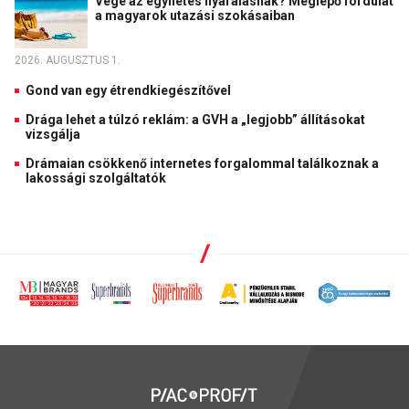
Vége az egyhetes nyaralásnak? Meglepő fordulat
a magyarok utazási szokásaiban
2026. AUGUSZTUS 1.
Gond van egy étrendkiegészítővel
Drága lehet a túlzó reklám: a GVH a „legjobb” állításokat
vizsgálja
Drámaian csökkenő internetes forgalommal találkoznak a
lakossági szolgáltatók