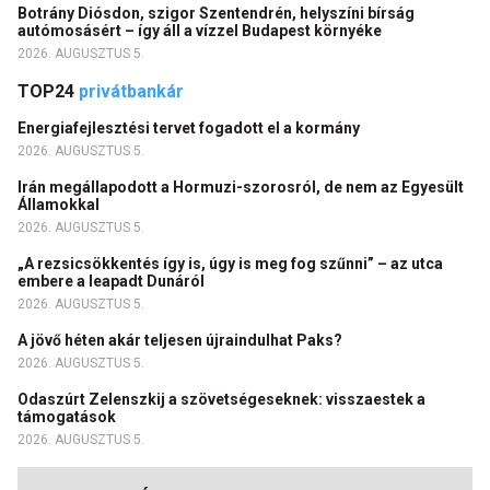
Botrány Diósdon, szigor Szentendrén, helyszíni bírság
autómosásért – így áll a vízzel Budapest környéke
2026. AUGUSZTUS 5.
TOP24
privátbankár
Energiafejlesztési tervet fogadott el a kormány
2026. AUGUSZTUS 5.
Irán megállapodott a Hormuzi-szorosról, de nem az Egyesült
Államokkal
2026. AUGUSZTUS 5.
„A rezsicsökkentés így is, úgy is meg fog szűnni” – az utca
embere a leapadt Dunáról
2026. AUGUSZTUS 5.
A jövő héten akár teljesen újraindulhat Paks?
2026. AUGUSZTUS 5.
Odaszúrt Zelenszkij a szövetségeseknek: visszaestek a
támogatások
2026. AUGUSZTUS 5.