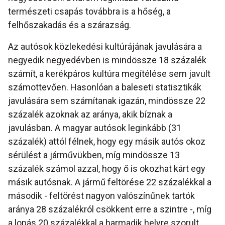
természeti csapás továbbra is a hőség, a
felhőszakadás és a szárazság.
Az autósok közlekedési kultúrájának javulására a
negyedik negyedévben is mindössze 18 százalék
számít, a kerékpáros kultúra megítélése sem javult
számottevően. Hasonlóan a baleseti statisztikák
javulására sem számítanak igazán, mindössze 22
százalék azoknak az aránya, akik bíznak a
javulásban. A magyar autósok leginkább (31
százalék) attól félnek, hogy egy másik autós okoz
sérülést a járművükben, míg mindössze 13
százalék számol azzal, hogy ő is okozhat kárt egy
másik autósnak. A jármű feltörése 22 százalékkal a
második - feltörést nagyon valószínűnek tartók
aránya 28 százalékról csökkent erre a szintre -, míg
a lopás 20 százalékkal a harmadik helyre szorult.