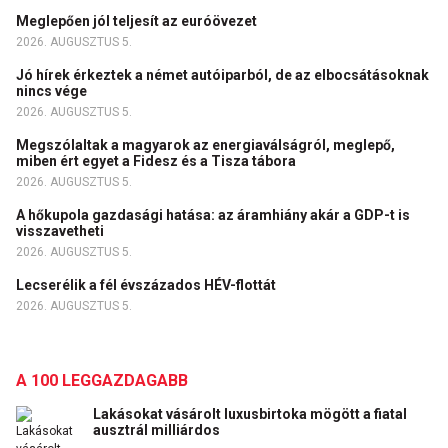
Meglepően jól teljesít az euróövezet
2026. AUGUSZTUS 5.
Jó hírek érkeztek a német autóiparból, de az elbocsátásoknak
nincs vége
2026. AUGUSZTUS 5.
Megszólaltak a magyarok az energiaválságról, meglepő,
miben ért egyet a Fidesz és a Tisza tábora
2026. AUGUSZTUS 5.
A hőkupola gazdasági hatása: az áramhiány akár a GDP-t is
visszavetheti
2026. AUGUSZTUS 5.
Lecserélik a fél évszázados HÉV-flottát
2026. AUGUSZTUS 5.
A 100 LEGGAZDAGABB
Lakásokat vásárolt luxusbirtoka mögött a fiatal
ausztrál milliárdos