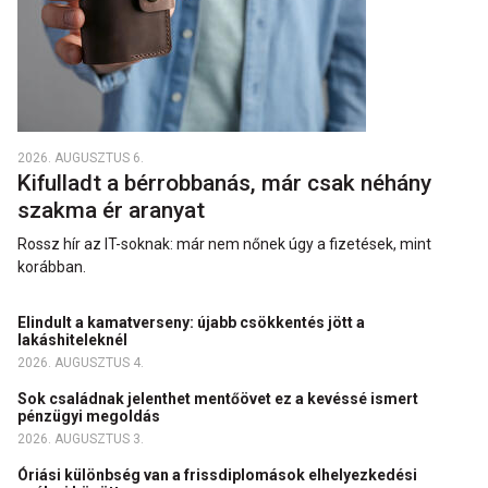
2026. AUGUSZTUS 6.
Kifulladt a bérrobbanás, már csak néhány
szakma ér aranyat
Rossz hír az IT-soknak: már nem nőnek úgy a fizetések, mint
korábban.
Elindult a kamatverseny: újabb csökkentés jött a
lakáshiteleknél
2026. AUGUSZTUS 4.
Sok családnak jelenthet mentőövet ez a kevéssé ismert
pénzügyi megoldás
2026. AUGUSZTUS 3.
Óriási különbség van a frissdiplomások elhelyezkedési