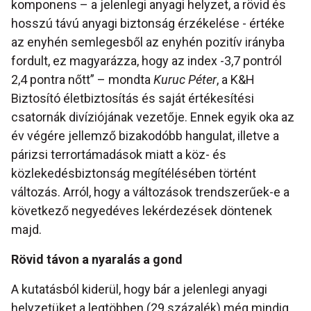
komponens – a jelenlegi anyagi helyzet, a rövid és
hosszú távú anyagi biztonság érzékelése - értéke
az enyhén semlegesből az enyhén pozitív irányba
fordult, ez magyarázza, hogy az index -3,7 pontról
2,4 pontra nőtt” – mondta
Kuruc Péter
, a K&H
Biztosító életbiztosítás és saját értékesítési
csatornák divíziójának vezetője. Ennek egyik oka az
év végére jellemző bizakodóbb hangulat, illetve a
párizsi terrortámadások miatt a köz- és
közlekedésbiztonság megítélésében történt
változás. Arról, hogy a változások trendszerűek-e a
következő negyedéves lekérdezések döntenek
majd.
Rövid távon a nyaralás a gond
A kutatásból kiderül, hogy bár a jelenlegi anyagi
helyzetüket a legtöbben (29 százalék) még mindig