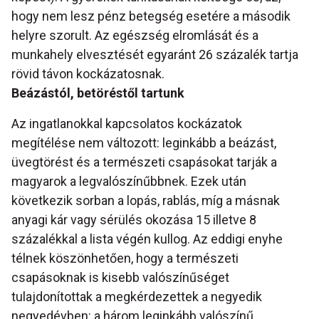
hogy nem lesz pénz betegség esetére a második
helyre szorult. Az egészség elromlását és a
munkahely elvesztését egyaránt 26 százalék tartja
rövid távon kockázatosnak.
Beázástól, betöréstől tartunk
Az ingatlanokkal kapcsolatos kockázatok
megítélése nem változott: leginkább a beázást,
üvegtörést és a természeti csapásokat tarják a
magyarok a legvalószínűbbnek. Ezek után
következik sorban a lopás, rablás, míg a másnak
anyagi kár vagy sérülés okozása 15 illetve 8
százalékkal a lista végén kullog. Az eddigi enyhe
télnek köszönhetően, hogy a természeti
csapásoknak is kisebb valószínűséget
tulajdonítottak a megkérdezettek a negyedik
negyedévben: a három leginkább valószínű