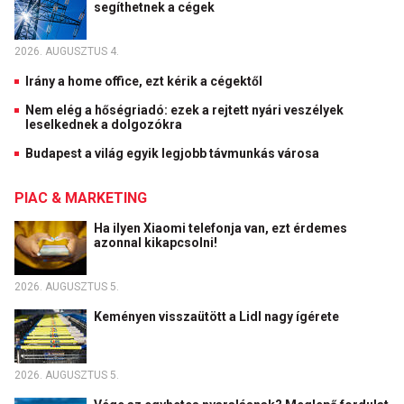
segíthetnek a cégek
2026. AUGUSZTUS 4.
Irány a home office, ezt kérik a cégektől
Nem elég a hőségriadó: ezek a rejtett nyári veszélyek
leselkednek a dolgozókra
Budapest a világ egyik legjobb távmunkás városa
PIAC & MARKETING
Ha ilyen Xiaomi telefonja van, ezt érdemes
azonnal kikapcsolni!
2026. AUGUSZTUS 5.
Keményen visszaütött a Lidl nagy ígérete
2026. AUGUSZTUS 5.