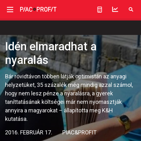
Idén elmaradhat a
nyaralás
Bár rövidtávon többen látják optimistán az anyagi
helyzetüket, 35 százalék még mindig azzal számol,
hogy nem lesz pénze a nyaralásra, a gyerek
taníttatásának költségei már nem nyomasztják
annyira a magyarokat – állapította meg K&H
kutatása.
2016. FEBRUÁR 17.
PIAC&PROFIT