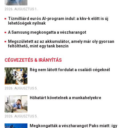
2026. AUGUSZTUS 1.
Tízmilliárd eurós AI-program indul: a kkv-k előtt is új
lehetőségek nyílnak
A Samsung megkongatta a vészharangot
Megszületett az az akkumulátor, amely már oly gyorsan
feltölthető, mint egy tank benzin
CÉGVEZETÉS & IRÁNYÍTÁS
Rég nem látott fordulat a családi cégeknél
2026. AUGUSZTUS 5.
Hőhatárt követelnek a munkahelyekre
2026. AUGUSZTUS 5.
Megkongatták a vészharangot Paks miatt: így