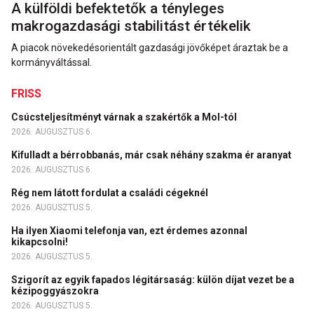
A külföldi befektetők a tényleges
makrogazdasági stabilitást értékelik
A piacok növekedésorientált gazdasági jövőképet áraztak be a
kormányváltással.
FRISS
Csúcsteljesítményt várnak a szakértők a Mol-tól
2026. AUGUSZTUS 6.
Kifulladt a bérrobbanás, már csak néhány szakma ér aranyat
2026. AUGUSZTUS 6.
Rég nem látott fordulat a családi cégeknél
2026. AUGUSZTUS 5.
Ha ilyen Xiaomi telefonja van, ezt érdemes azonnal
kikapcsolni!
2026. AUGUSZTUS 5.
Szigorít az egyik fapados légitársaság: külön díjat vezet be a
kézipoggyászokra
2026. AUGUSZTUS 5.