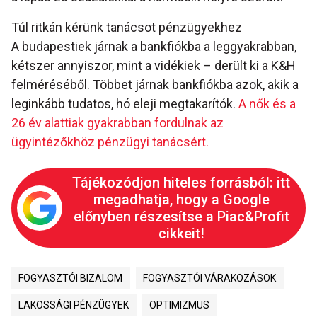
Túl ritkán kérünk tanácsot pénzügyekhez
A budapestiek járnak a bankfiókba a leggyakrabban,
kétszer annyiszor, mint a vidékiek – derült ki a K&H
felméréséből. Többet járnak bankfiókba azok, akik a
leginkább tudatos, hó eleji megtakarítók.
A nők és a
26 év alattiak gyakrabban fordulnak az
ügyintézőkhöz pénzügyi tanácsért.
Tájékozódjon hiteles forrásból: itt
megadhatja, hogy a Google
előnyben részesítse a Piac&Profit
cikkeit!
FOGYASZTÓI BIZALOM
FOGYASZTÓI VÁRAKOZÁSOK
LAKOSSÁGI PÉNZÜGYEK
OPTIMIZMUS