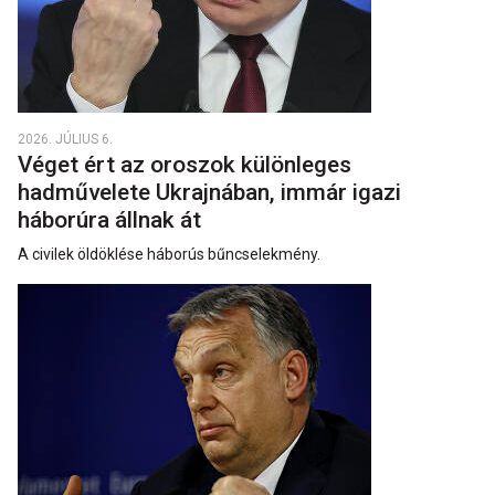
2026. JÚLIUS 6.
Véget ért az oroszok különleges
hadművelete Ukrajnában, immár igazi
háborúra állnak át
A civilek öldöklése háborús bűncselekmény.