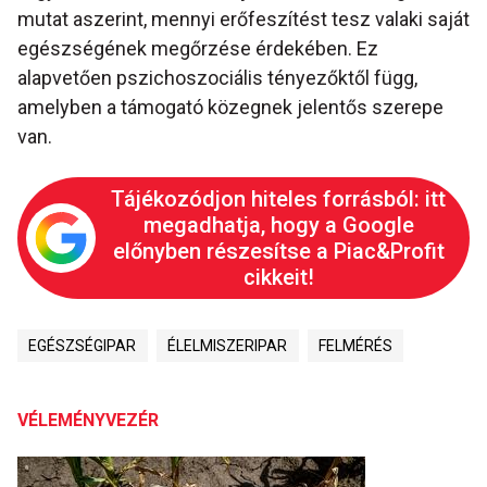
mutat aszerint, mennyi erőfeszítést tesz valaki saját
egészségének megőrzése érdekében. Ez
alapvetően pszichoszociális tényezőktől függ,
amelyben a támogató közegnek jelentős szerepe
van.
Tájékozódjon hiteles forrásból: itt
megadhatja, hogy a Google
előnyben részesítse a Piac&Profit
cikkeit!
EGÉSZSÉGIPAR
ÉLELMISZERIPAR
FELMÉRÉS
VÉLEMÉNYVEZÉR