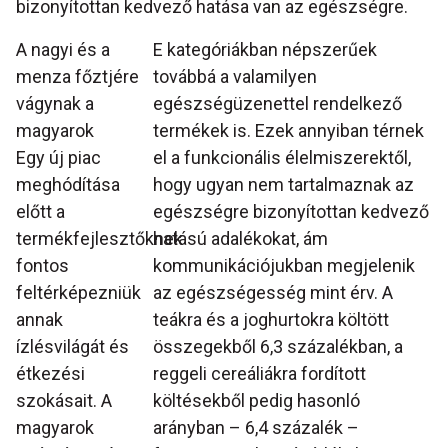
bizonyítottan kedvező hatása van az egészségre.
A nagyi és a
E kategóriákban népszerűek
menza főztjére
továbbá a valamilyen
vágynak a
egészségüzenettel rendelkező
magyarok
termékek is. Ezek annyiban térnek
Egy új piac
el a funkcionális élelmiszerektől,
meghódítása
hogy ugyan nem tartalmaznak az
előtt a
egészségre bizonyítottan kedvező
termékfejlesztőknek
hatású adalékokat, ám
fontos
kommunikációjukban megjelenik
feltérképezniük
az egészségesség mint érv. A
annak
teákra és a joghurtokra költött
ízlésvilágát és
összegekből 6,3 százalékban, a
étkezési
reggeli cereáliákra fordított
szokásait. A
költésekből pedig hasonló
magyarok
arányban – 6,4 százalék –