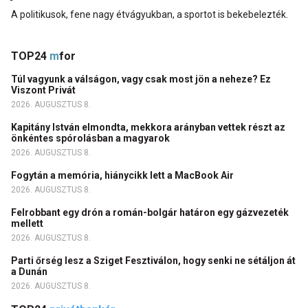
A politikusok, fene nagy étvágyukban, a sportot is bekebelezték.
TOP24
m
for
Túl vagyunk a válságon, vagy csak most jön a neheze? Ez
Viszont Privát
2026. AUGUSZTUS 8.
Kapitány István elmondta, mekkora arányban vettek részt az
önkéntes spórolásban a magyarok
2026. AUGUSZTUS 8.
Fogytán a memória, hiánycikk lett a MacBook Air
2026. AUGUSZTUS 8.
Felrobbant egy drón a román-bolgár határon egy gázvezeték
mellett
2026. AUGUSZTUS 8.
Parti őrség lesz a Sziget Fesztiválon, hogy senki ne sétáljon át
a Dunán
2026. AUGUSZTUS 8.