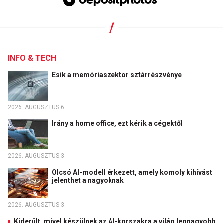
INFO & TECH
Esik a memóriaszektor sztárrészvénye
2026. AUGUSZTUS 6.
Irány a home office, ezt kérik a cégektől
2026. AUGUSZTUS 3.
Olcsó AI-modell érkezett, amely komoly kihívást
jelenthet a nagyoknak
2026. AUGUSZTUS 3.
Kiderült, mivel készülnek az AI-korszakra a világ legnagyobb