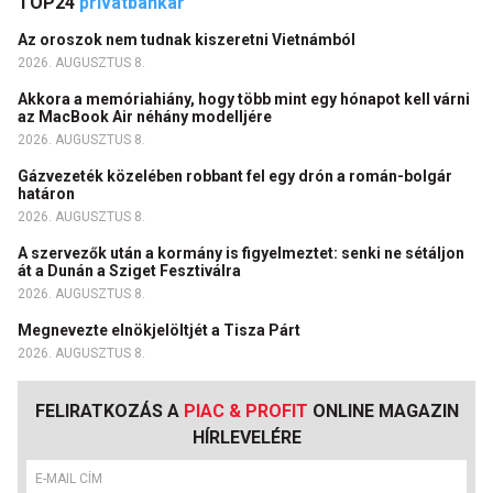
TOP24
privátbankár
Az oroszok nem tudnak kiszeretni Vietnámból
2026. AUGUSZTUS 8.
Akkora a memóriahiány, hogy több mint egy hónapot kell várni
az MacBook Air néhány modelljére
2026. AUGUSZTUS 8.
Gázvezeték közelében robbant fel egy drón a román-bolgár
határon
2026. AUGUSZTUS 8.
A szervezők után a kormány is figyelmeztet: senki ne sétáljon
át a Dunán a Sziget Fesztiválra
2026. AUGUSZTUS 8.
Megnevezte elnökjelöltjét a Tisza Párt
2026. AUGUSZTUS 8.
FELIRATKOZÁS A
PIAC & PROFIT
ONLINE MAGAZIN
HÍRLEVELÉRE