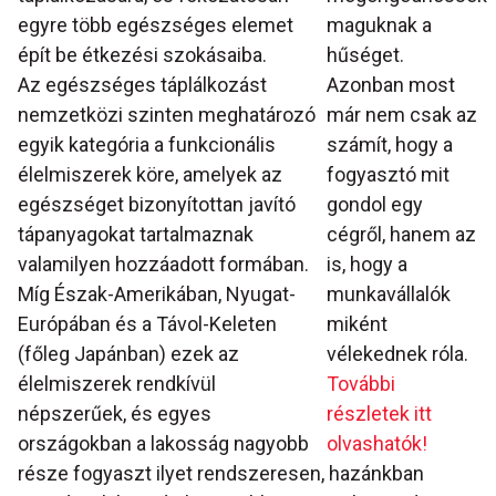
egyre több egészséges elemet
maguknak a
épít be étkezési szokásaiba.
hűséget.
Az egészséges táplálkozást
Azonban most
nemzetközi szinten meghatározó
már nem csak az
egyik kategória a funkcionális
számít, hogy a
élelmiszerek köre, amelyek az
fogyasztó mit
egészséget bizonyítottan javító
gondol egy
tápanyagokat tartalmaznak
cégről, hanem az
valamilyen hozzáadott formában.
is, hogy a
Míg Észak-Amerikában, Nyugat-
munkavállalók
Európában és a Távol-Keleten
miként
(főleg Japánban) ezek az
vélekednek róla.
élelmiszerek rendkívül
További
népszerűek, és egyes
részletek itt
országokban a lakosság nagyobb
olvashatók!
része fogyaszt ilyet rendszeresen, hazánkban