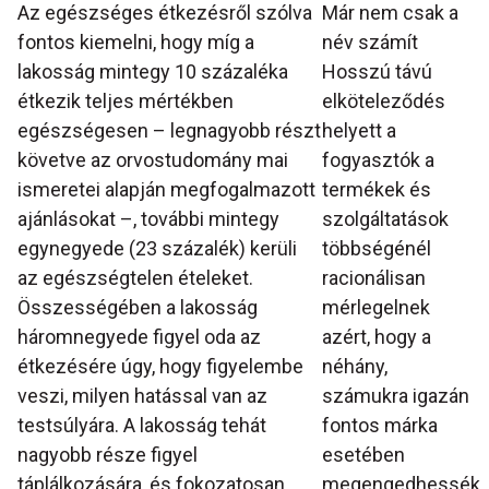
Az egészséges étkezésről szólva
Már nem csak a
fontos kiemelni, hogy míg a
név számít
lakosság mintegy 10 százaléka
Hosszú távú
étkezik teljes mértékben
elköteleződés
egészségesen – legnagyobb részt
helyett a
követve az orvostudomány mai
fogyasztók a
ismeretei alapján megfogalmazott
termékek és
ajánlásokat –, további mintegy
szolgáltatások
egynegyede (23 százalék) kerüli
többségénél
az egészségtelen ételeket.
racionálisan
Összességében a lakosság
mérlegelnek
háromnegyede figyel oda az
azért, hogy a
étkezésére úgy, hogy figyelembe
néhány,
veszi, milyen hatással van az
számukra igazán
testsúlyára. A lakosság tehát
fontos márka
nagyobb része figyel
esetében
táplálkozására, és fokozatosan
megengedhessék