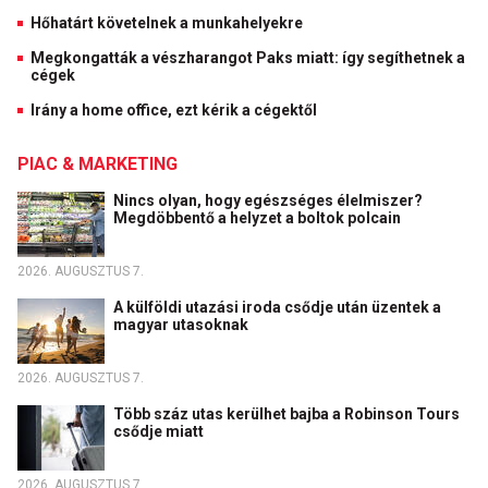
Hőhatárt követelnek a munkahelyekre
Megkongatták a vészharangot Paks miatt: így segíthetnek a
cégek
Irány a home office, ezt kérik a cégektől
PIAC & MARKETING
Nincs olyan, hogy egészséges élelmiszer?
Megdöbbentő a helyzet a boltok polcain
2026. AUGUSZTUS 7.
A külföldi utazási iroda csődje után üzentek a
magyar utasoknak
2026. AUGUSZTUS 7.
Több száz utas kerülhet bajba a Robinson Tours
csődje miatt
2026. AUGUSZTUS 7.