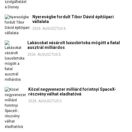
Nyereségbe fordult Tibor Dávid építőipari
vállalata
2026. AUGUSZTUS 6.
Lakásokat vásárolt luxusbirtoka mögött a fiatal
ausztrál milliárdos
2026. AUGUSZTUS 5.
Közel negyvenezer milliárd forintnyi SpaceX-
részvény válhat eladhatóvá
2026. AUGUSZTUS 5.