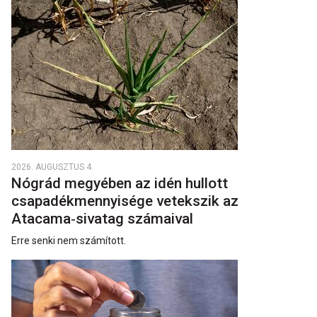
2026. AUGUSZTUS 4.
Nógrád megyében az idén hullott
csapadékmennyisége vetekszik az
Atacama‑sivatag számaival
Erre senki nem számított.