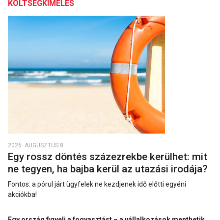
KÖLTSÉGKÍMÉLÉS
2026. AUGUSZTUS 8.
Egy rossz döntés százezrekbe kerülhet: mit
ne tegyen, ha bajba kerül az utazási irodája?
Fontos: a pórul járt ügyfelek ne kezdjenek idő előtti egyéni
akciókba!
Egy ország figyeli a fogyasztást – a vállalkozások menthetik