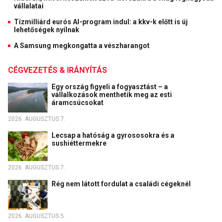
vállalatai
Tízmilliárd eurós AI-program indul: a kkv-k előtt is új
lehetőségek nyílnak
A Samsung megkongatta a vészharangot
CÉGVEZETÉS & IRÁNYÍTÁS
Egy ország figyeli a fogyasztást – a
vállalkozások menthetik meg az esti
áramcsúcsokat
2026. AUGUSZTUS 7.
Lecsap a hatóság a gyrososokra és a
sushiéttermekre
2026. AUGUSZTUS 7.
Rég nem látott fordulat a családi cégeknél
2026. AUGUSZTUS 5.