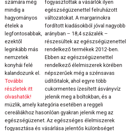
számára még
fogyasztottak a vásárlók ilyen
mindig a
egészségüzenettel felruházott
hagyományos
változatokat. A margarinokra
ételek a
fordított kiadásokból jóval nagyobb
legfontosabbak,
arányban – 18,4 százalék –
ezektől
részesültek az egészségüzenettel
leginkább más
rendelkező termékek 2012-ben.
nemzetek
Ebben az egészségüzenettel
konyhái felé
rendelkező élelmiszerek körében
kalandozunk el.
népszerűek még a szénsavas
További
üdítőitalok, ahol egyre több
részletek itt
cukormentes ízesített ásványvíz
olvashatók!
jelenik meg a boltokban, és a
müzlik, amely kategória esetében a reggeli
cereáliákhoz hasonlóan gyakran jelenik meg az
egészségüzenet. Az egészséges élelmiszerek
fogyasztása és vásárlása jelentős különbséget