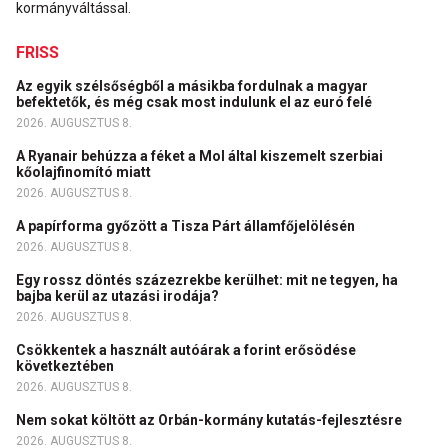
kormányváltással.
FRISS
Az egyik szélsőségből a másikba fordulnak a magyar
befektetők, és még csak most indulunk el az euró felé
2026. AUGUSZTUS 8.
A Ryanair behúzza a féket a Mol által kiszemelt szerbiai
kőolajfinomító miatt
2026. AUGUSZTUS 8.
A papírforma győzött a Tisza Párt államfőjelölésén
2026. AUGUSZTUS 8.
Egy rossz döntés százezrekbe kerülhet: mit ne tegyen, ha
bajba kerül az utazási irodája?
2026. AUGUSZTUS 8.
Csökkentek a használt autóárak a forint erősödése
következtében
2026. AUGUSZTUS 8.
Nem sokat költött az Orbán-kormány kutatás-fejlesztésre
2026. AUGUSZTUS 8.