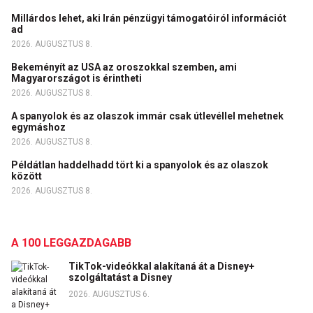
Millárdos lehet, aki Irán pénzügyi támogatóiról információt
ad
2026. AUGUSZTUS 8.
Bekeményít az USA az oroszokkal szemben, ami
Magyarországot is érintheti
2026. AUGUSZTUS 8.
A spanyolok és az olaszok immár csak útlevéllel mehetnek
egymáshoz
2026. AUGUSZTUS 8.
Példátlan haddelhadd tört ki a spanyolok és az olaszok
között
2026. AUGUSZTUS 8.
A 100 LEGGAZDAGABB
TikTok-videókkal alakítaná át a Disney+
szolgáltatást a Disney
2026. AUGUSZTUS 6.