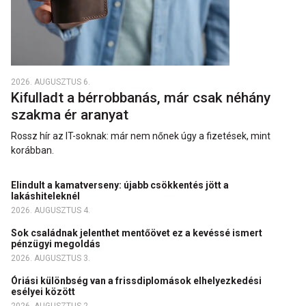
2026. AUGUSZTUS 6.
Kifulladt a bérrobbanás, már csak néhány
szakma ér aranyat
Rossz hír az IT-soknak: már nem nőnek úgy a fizetések, mint
korábban.
Elindult a kamatverseny: újabb csökkentés jött a
lakáshiteleknél
2026. AUGUSZTUS 4.
Sok családnak jelenthet mentőövet ez a kevéssé ismert
pénzügyi megoldás
2026. AUGUSZTUS 3.
Óriási különbség van a frissdiplomások elhelyezkedési
esélyei között
2026. AUGUSZTUS 2.