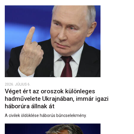
2026. JÚLIUS 6.
Véget ért az oroszok különleges
hadművelete Ukrajnában, immár igazi
háborúra állnak át
A civilek öldöklése háborús bűncselekmény.