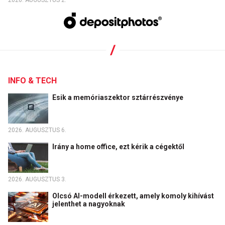
INFO & TECH
Esik a memóriaszektor sztárrészvénye
2026. AUGUSZTUS 6.
Irány a home office, ezt kérik a cégektől
2026. AUGUSZTUS 3.
Olcsó AI-modell érkezett, amely komoly kihívást
jelenthet a nagyoknak