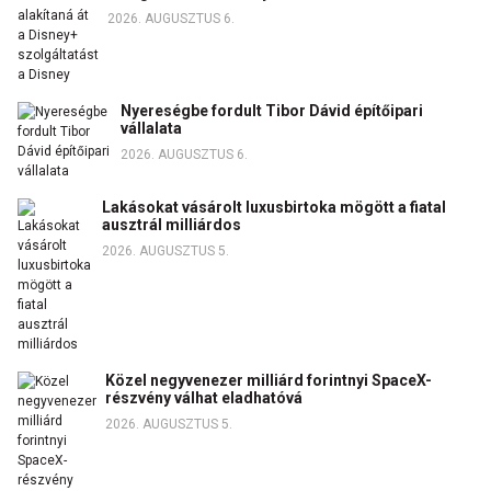
2026. AUGUSZTUS 6.
Nyereségbe fordult Tibor Dávid építőipari
vállalata
2026. AUGUSZTUS 6.
Lakásokat vásárolt luxusbirtoka mögött a fiatal
ausztrál milliárdos
2026. AUGUSZTUS 5.
Közel negyvenezer milliárd forintnyi SpaceX-
részvény válhat eladhatóvá
2026. AUGUSZTUS 5.