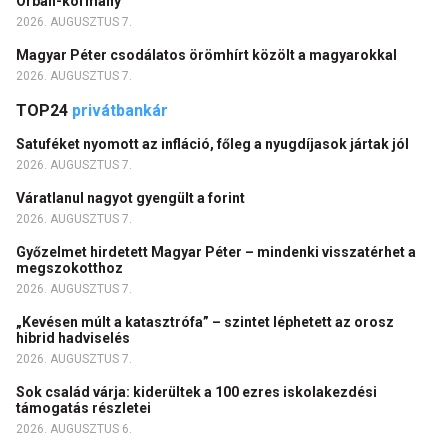
Orbán-kormány
2026. AUGUSZTUS 7.
Magyar Péter csodálatos örömhírt közölt a magyarokkal
2026. AUGUSZTUS 7.
TOP24
privátbankár
Satuféket nyomott az infláció, főleg a nyugdíjasok jártak jól
2026. AUGUSZTUS 7.
Váratlanul nagyot gyengült a forint
2026. AUGUSZTUS 7.
Győzelmet hirdetett Magyar Péter – mindenki visszatérhet a
megszokotthoz
2026. AUGUSZTUS 7.
„Kevésen múlt a katasztrófa” – szintet léphetett az orosz
hibrid hadviselés
2026. AUGUSZTUS 7.
Sok család várja: kiderültek a 100 ezres iskolakezdési
támogatás részletei
2026. AUGUSZTUS 6.