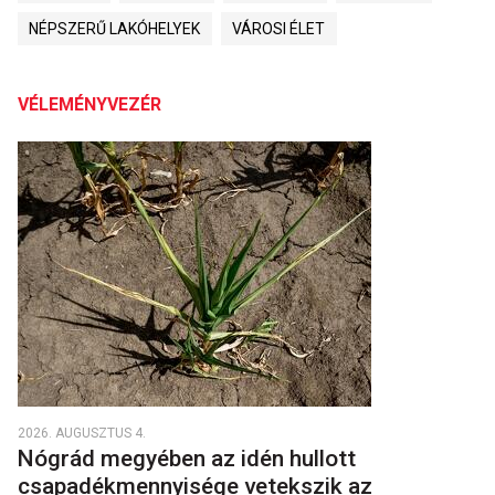
NÉPSZERŰ LAKÓHELYEK
VÁROSI ÉLET
VÉLEMÉNYVEZÉR
2026. AUGUSZTUS 4.
Nógrád megyében az idén hullott
csapadékmennyisége vetekszik az