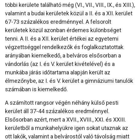
többi kerülete található még (VI., VII., VIII., IX., és XIII.),
valamint a budai kerületek közül a II. és a XII. kerület
67-73 százalékos eredménnyel. A felsorolt
kerületek közül azonban érdemes különbséget
tenni. A II. és a XII. kerület értékei az egyetemi
végzettséggel rendelkezők és foglalkoztatottak
arányában kiemelkedő, a belváros elsősorban a
vándorlás (az I. és V. kerület kivételével) és a
munkába járás időtartama alapján került az
élmezőnybe, az I. és V. kerület a gimnáziumi tanulók
számában is kiemelkedő.
A számított rangsor végén néhány külső pesti
kerület áll 37-44 százalékos eredménnyel.
Elsősorban azért, mert a XVII., XVIII., XXI. és XXIII.
kerületből a munkahelyükre igen sokat utaznak az
ott lakók, valamint a belvárostól való távolság miatt