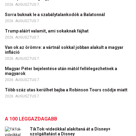
2026. AUGUSZTUS 7.
Sorra buknak le a szabálytalankodók a Balatonnál
2026. AUGUSZTUS 7.
Trump aláírt valamit, ami sokaknak fájhat
2026. AUGUSZTUS 7.
Van ok az örömre: a vártnál sokkal jobban alakult a magyar
infláció
2026. AUGUSZTUS 7.
Magyar Péter bejelentése után mától fellélegezhetnek a
magyarok
2026. AUGUSZTUS 7.
Több száz utas kerülhet bajba a Robinson Tours csődje miatt
2026. AUGUSZTUS 7.
A 100 LEGGAZDAGABB
TikTok-videókkal alakítaná át a Disney+
szolgáltatást a Disney