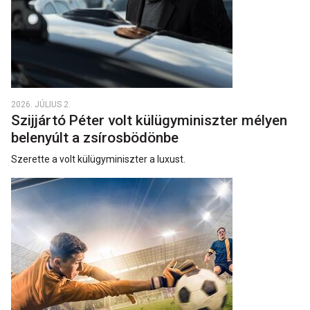
2026. JÚLIUS 2.
Szijjártó Péter volt külügyminiszter mélyen
belenyúlt a zsírosbödönbe
Szerette a volt külügyminiszter a luxust.