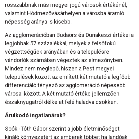
rosszabbnak más megyei jogú városok értékénél,
valamint Hódmezővásárhelyen a városba áramló
népesség aránya is kisebb.
Az agglomerációban Budaörs és Dunakeszi értékei a
legjobbak 57 százalékkal, melyek a felsőfokú
végzettségűek arányában és a településre
vándorlók számában végeztek az élmezőnyben.
Mindez nem meglepő, hiszen a Pest megyei
települések között az említett két mutató a legfőbb
differenciáló tényező az agglomeráció népesebb
városai között. A két mutató értéke jellemzően
északnyugatról délkelet felé haladva csökken.
Árulkodó ingatlanárak?
Soóki-Tóth Gábor szerint a jobb életminőséget
kínáló környezetért az emberek többet hajlandóak