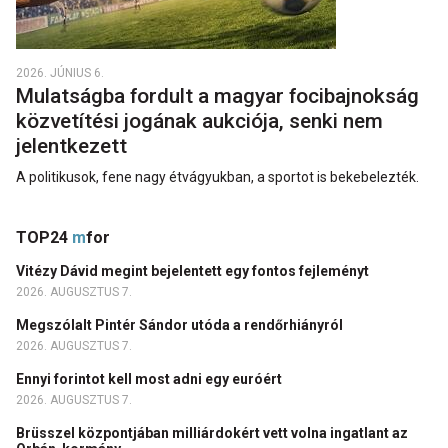
2026. JÚNIUS 6.
Mulatságba fordult a magyar focibajnokság
közvetítési jogának aukciója, senki nem
jelentkezett
A politikusok, fene nagy étvágyukban, a sportot is bekebelezték.
TOP24
m
for
Vitézy Dávid megint bejelentett egy fontos fejleményt
2026. AUGUSZTUS 7.
Megszólalt Pintér Sándor utóda a rendőrhiányról
2026. AUGUSZTUS 7.
Ennyi forintot kell most adni egy euróért
2026. AUGUSZTUS 7.
Brüsszel központjában milliárdokért vett volna ingatlant az