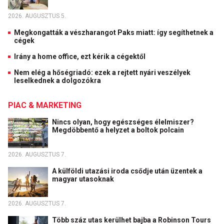
2026. AUGUSZTUS 5.
Megkongatták a vészharangot Paks miatt: így segíthetnek a
cégek
Irány a home office, ezt kérik a cégektől
Nem elég a hőségriadó: ezek a rejtett nyári veszélyek
leselkednek a dolgozókra
PIAC & MARKETING
Nincs olyan, hogy egészséges élelmiszer?
Megdöbbentő a helyzet a boltok polcain
2026. AUGUSZTUS 7.
A külföldi utazási iroda csődje után üzentek a
magyar utasoknak
2026. AUGUSZTUS 7.
Több száz utas kerülhet bajba a Robinson Tours