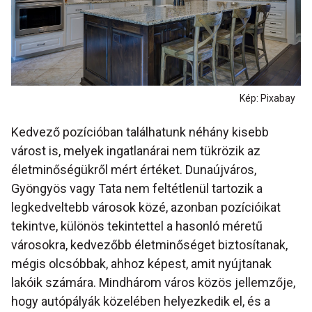
Kép: Pixabay
Kedvező pozícióban találhatunk néhány kisebb
várost is, melyek ingatlanárai nem tükrözik az
életminőségükről mért értéket. Dunaújváros,
Gyöngyös vagy Tata nem feltétlenül tartozik a
legkedveltebb városok közé, azonban pozícióikat
tekintve, különös tekintettel a hasonló méretű
városokra, kedvezőbb életminőséget biztosítanak,
mégis olcsóbbak, ahhoz képest, amit nyújtanak
lakóik számára. Mindhárom város közös jellemzője,
hogy autópályák közelében helyezkedik el, és a