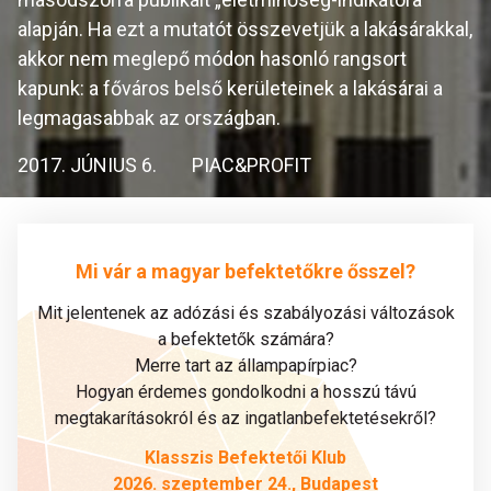
alapján. Ha ezt a mutatót összevetjük a lakásárakkal,
akkor nem meglepő módon hasonló rangsort
kapunk: a főváros belső kerületeinek a lakásárai a
legmagasabbak az országban.
2017. JÚNIUS 6.
PIAC&PROFIT
Mi vár a magyar befektetőkre ősszel?
Mit jelentenek az adózási és szabályozási változások
a befektetők számára?
Merre tart az állampapírpiac?
Hogyan érdemes gondolkodni a hosszú távú
megtakarításokról és az ingatlanbefektetésekről?
Klasszis Befektetői Klub
2026. szeptember 24., Budapest