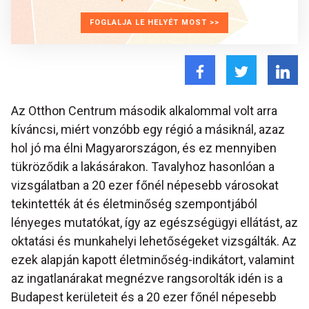
FOGLALJA LE HELYÉT MOST >>
Az Otthon Centrum második alkalommal volt arra
kíváncsi, miért vonzóbb egy régió a másiknál, azaz
hol jó ma élni Magyarországon, és ez mennyiben
tükröződik a lakásárakon. Tavalyhoz hasonlóan a
vizsgálatban a 20 ezer főnél népesebb városokat
tekintették át és életminőség szempontjából
lényeges mutatókat, így az egészségügyi ellátást, az
oktatási és munkahelyi lehetőségeket vizsgálták. Az
ezek alapján kapott életminőség-indikátort, valamint
az ingatlanárakat megnézve rangsorolták idén is a
Budapest kerületeit és a 20 ezer főnél népesebb