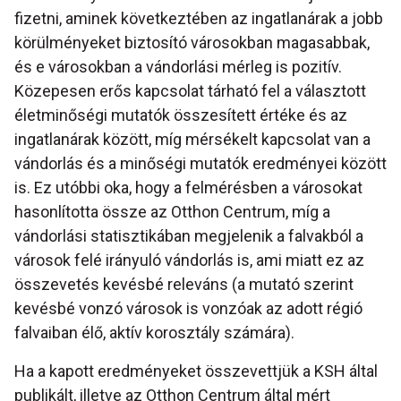
fizetni, aminek következtében az ingatlanárak a jobb
körülményeket biztosító városokban magasabbak,
és e városokban a vándorlási mérleg is pozitív.
Közepesen erős kapcsolat tárható fel a választott
életminőségi mutatók összesített értéke és az
ingatlanárak között, míg mérsékelt kapcsolat van a
vándorlás és a minőségi mutatók eredményei között
is. Ez utóbbi oka, hogy a felmérésben a városokat
hasonlította össze az Otthon Centrum, míg a
vándorlási statisztikában megjelenik a falvakból a
városok felé irányuló vándorlás is, ami miatt ez az
összevetés kevésbé releváns (a mutató szerint
kevésbé vonzó városok is vonzóak az adott régió
falvaiban élő, aktív korosztály számára).
Ha a kapott eredményeket összevettjük a KSH által
publikált, illetve az Otthon Centrum által mért