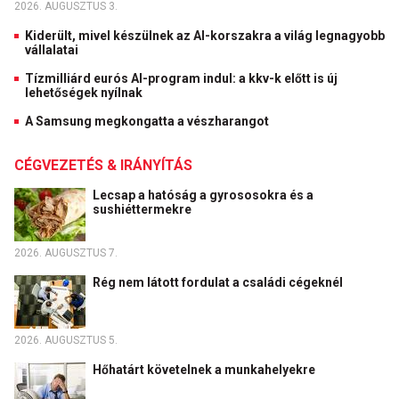
2026. AUGUSZTUS 3.
Kiderült, mivel készülnek az AI-korszakra a világ legnagyobb
vállalatai
Tízmilliárd eurós AI-program indul: a kkv-k előtt is új
lehetőségek nyílnak
A Samsung megkongatta a vészharangot
CÉGVEZETÉS & IRÁNYÍTÁS
Lecsap a hatóság a gyrososokra és a
sushiéttermekre
2026. AUGUSZTUS 7.
Rég nem látott fordulat a családi cégeknél
2026. AUGUSZTUS 5.
Hőhatárt követelnek a munkahelyekre