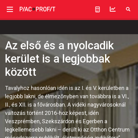
Az első és a nyolcadik
kerület is a legjobbak
között
Tavalyhoz hasonlóan idén is az I. és V. kerületben a
legjobb lakni, de élmezőnyben van továbbra is a VI.,
II., és XII. is a fővárosban. A vidéki nagyvárosoknál
változás történt 2016-hoz képest, idén
Veszprémben, Szekszárdon és Egerben a
legkellemesebb lakni – derült ki az Otthon Centrum
másodszorra publikált „életminőség-indikátora”