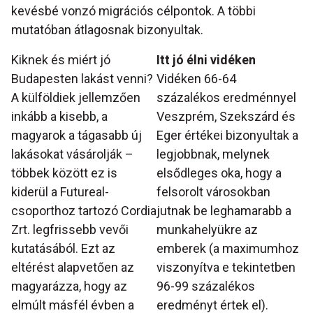
kevésbé vonzó migrációs célpontok. A többi
mutatóban átlagosnak bizonyultak.
Kiknek és miért jó
Itt jó élni vidéken
Budapesten lakást venni?
Vidéken 66-64
A külföldiek jellemzően
százalékos eredménnyel
inkább a kisebb, a
Veszprém, Szekszárd és
magyarok a tágasabb új
Eger értékei bizonyultak a
lakásokat vásárolják –
legjobbnak, melynek
többek között ez is
elsődleges oka, hogy a
kiderül a Futureal-
felsorolt városokban
csoporthoz tartozó Cordia
jutnak be leghamarabb a
Zrt. legfrissebb vevői
munkahelyükre az
kutatásából. Ezt az
emberek (a maximumhoz
eltérést alapvetően az
viszonyítva e tekintetben
magyarázza, hogy az
96-99 százalékos
elmúlt másfél évben a
eredményt értek el).