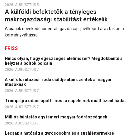
2026. AUGUSZTUS 5.
A külföldi befektetők a tényleges
makrogazdasági stabilitást értékelik
A piacok növekedésorientált gazdasági jövőképet áraztak be a
kormányváltással.
FRISS
Nincs olyan, hogy egészséges élelmiszer? Megdöbbentő a
helyzet a boltok polcain
2026. AUGUSZTUS 7.
A külföldi utazási iroda csődje után üzentek a magyar
utasoknak
2026. AUGUSZTUS 7.
Trump újra odacsapott: most a napelemek miatt üzent hadat
2026. AUGUSZTUS 7.
Milliós büntetés egy ismert magyar fodrászcégnek
2026. AUGUSZTUS 7.
Lecsap a hatóság a gyrososokra és a sushiéttermekre