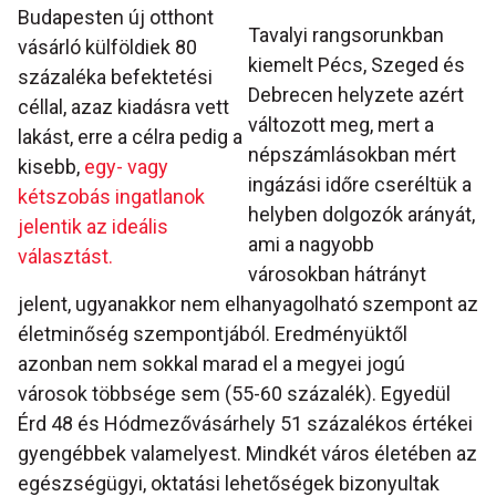
Budapesten új otthont
Tavalyi rangsorunkban
vásárló külföldiek 80
kiemelt Pécs, Szeged és
százaléka befektetési
Debrecen helyzete azért
céllal, azaz kiadásra vett
változott meg, mert a
lakást, erre a célra pedig a
népszámlásokban mért
kisebb,
egy- vagy
ingázási időre cseréltük a
kétszobás ingatlanok
helyben dolgozók arányát,
jelentik az ideális
ami a nagyobb
választást.
városokban hátrányt
jelent, ugyanakkor nem elhanyagolható szempont az
életminőség szempontjából. Eredményüktől
azonban nem sokkal marad el a megyei jogú
városok többsége sem (55-60 százalék). Egyedül
Érd 48 és Hódmezővásárhely 51 százalékos értékei
gyengébbek valamelyest. Mindkét város életében az
egészségügyi, oktatási lehetőségek bizonyultak