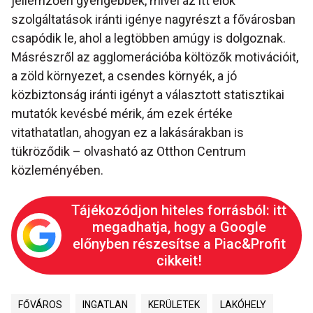
jellemzően gyengébbek, mivel az itt élők
szolgáltatások iránti igénye nagyrészt a fővárosban
csapódik le, ahol a legtöbben amúgy is dolgoznak.
Másrészről az agglomerációba költözők motivációit,
a zöld környezet, a csendes környék, a jó
közbiztonság iránti igényt a választott statisztikai
mutatók kevésbé mérik, ám ezek értéke
vitathatatlan, ahogyan ez a lakásárakban is
tükröződik – olvasható az Otthon Centrum
közleményében.
Tájékozódjon hiteles forrásból: itt
megadhatja, hogy a Google
előnyben részesítse a Piac&Profit
cikkeit!
FŐVÁROS
INGATLAN
KERÜLETEK
LAKÓHELY