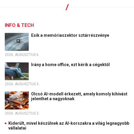
INFO & TECH
Esik a memóriaszektor sztárrészvénye
2026. AUGUSZTUS 6.
Irány a home office, ezt kérik a cégektől
2026. AUGUSZTUS 3.
Olcsó AI-modell érkezett, amely komoly kihívást
jelenthet a nagyoknak
2026. AUGUSZTUS 3.
Kiderült, mivel készülnek az AI-korszakra a világ legnagyobb
vállalatai