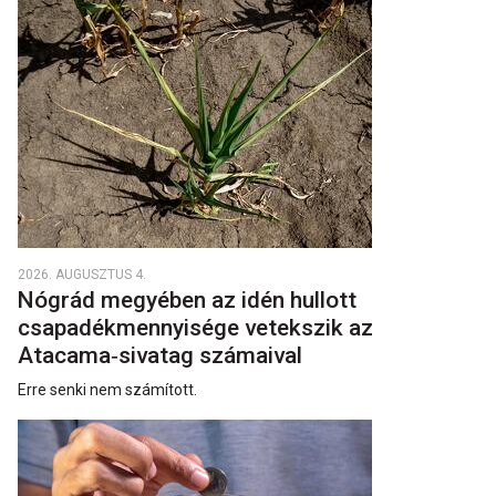
2026. AUGUSZTUS 4.
Nógrád megyében az idén hullott
csapadékmennyisége vetekszik az
Atacama‑sivatag számaival
Erre senki nem számított.