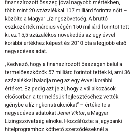
finanszírozott összeg jóval nagyobb mértékben,
több mint 20 százalékkal 107 milliárd forintra nőtt –
közölte a Magyar Lízingszövetség. A bruttó
eszközérték március végén 150 milliárd forintot tett
ki, ez 15,5 százalékos növekedés az egy évvel
korábbi értékhez képest és 2010 óta a legjobb első
negyedéves adat.
„Kedvező, hogy a finanszírozott összegen belül a
termelőeszközök 57 milliárd forintot tettek ki, ami 36
százalékkal haladja meg az egy évvel korábbi
értéket. Ez pedig azt jelzi, hogy a vállalkozások
elsősorban a termelésük fejlesztéséhez vették
igénybe a lízingkonstrukciókat” – értékelte a
negyedéves adatokat
Jenei Viktor
, a Magyar
Lízingszövetség elnöke. Hozzáfűzte: a jegybanki
hitelprogramhoz köthető szerződéseknél a