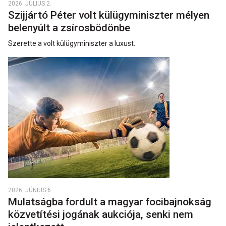
2026. JÚLIUS 2.
Szijjártó Péter volt külügyminiszter mélyen
belenyúlt a zsírosbödönbe
Szerette a volt külügyminiszter a luxust.
2026. JÚNIUS 6.
Mulatságba fordult a magyar focibajnokság
közvetítési jogának aukciója, senki nem