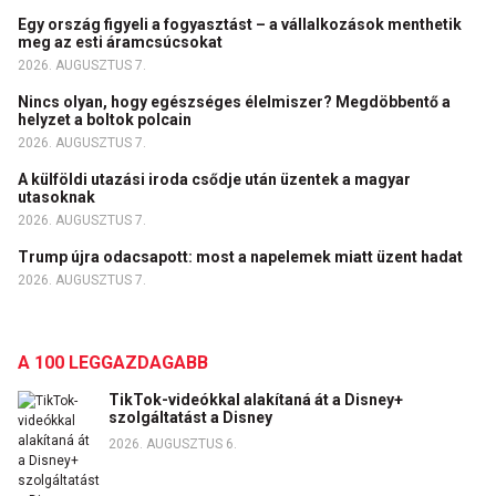
Egy ország figyeli a fogyasztást – a vállalkozások menthetik
meg az esti áramcsúcsokat
2026. AUGUSZTUS 7.
Nincs olyan, hogy egészséges élelmiszer? Megdöbbentő a
helyzet a boltok polcain
2026. AUGUSZTUS 7.
A külföldi utazási iroda csődje után üzentek a magyar
utasoknak
2026. AUGUSZTUS 7.
Trump újra odacsapott: most a napelemek miatt üzent hadat
2026. AUGUSZTUS 7.
A 100 LEGGAZDAGABB
TikTok-videókkal alakítaná át a Disney+
szolgáltatást a Disney
2026. AUGUSZTUS 6.