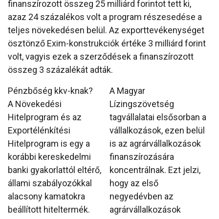
finanszírozott összeg 25 milliárd forintot tett ki,
azaz 24 százalékos volt a program részesedése a
teljes növekedésen belül. Az exporttevékenységet
ösztönző Exim-konstrukciók értéke 3 milliárd forint
volt, vagyis ezek a szerződések a finanszírozott
összeg 3 százalékát adták.
Pénzbőség kkv-knak?
A Magyar
A Növekedési
Lízingszövetség
Hitelprogram és az
tagvállalatai elsősorban a
Exportélénkítési
vállalkozások, ezen belül
Hitelprogram is egy a
is az agrárvállalkozások
korábbi kereskedelmi
finanszírozására
banki gyakorlattól eltérő,
koncentrálnak. Ezt jelzi,
állami szabályozókkal
hogy az első
alacsony kamatokra
negyedévben az
beállított hiteltermék.
agrárvállalkozások