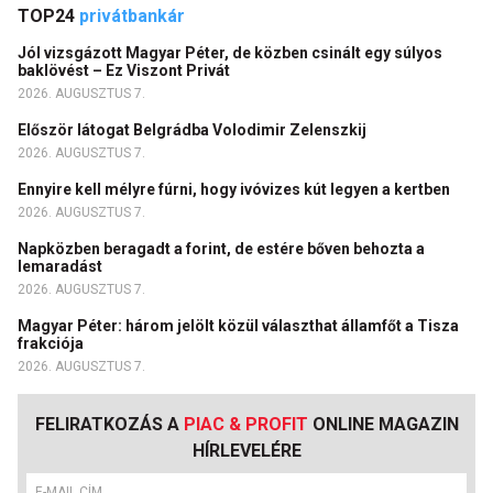
TOP24
privátbankár
Jól vizsgázott Magyar Péter, de közben csinált egy súlyos
baklövést – Ez Viszont Privát
2026. AUGUSZTUS 7.
Először látogat Belgrádba Volodimir Zelenszkij
2026. AUGUSZTUS 7.
Ennyire kell mélyre fúrni, hogy ivóvizes kút legyen a kertben
2026. AUGUSZTUS 7.
Napközben beragadt a forint, de estére bőven behozta a
lemaradást
2026. AUGUSZTUS 7.
Magyar Péter: három jelölt közül választhat államfőt a Tisza
frakciója
2026. AUGUSZTUS 7.
FELIRATKOZÁS A
PIAC & PROFIT
ONLINE MAGAZIN
HÍRLEVELÉRE