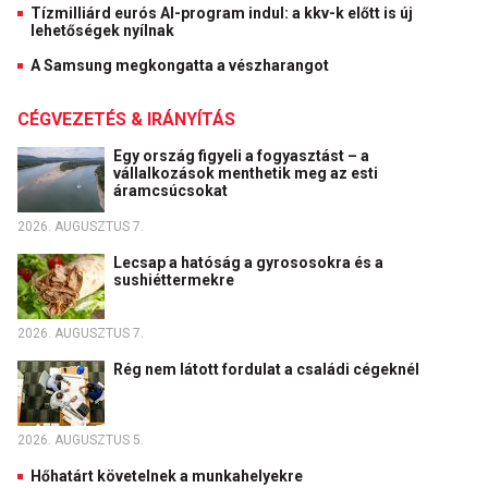
Tízmilliárd eurós AI-program indul: a kkv-k előtt is új
lehetőségek nyílnak
A Samsung megkongatta a vészharangot
CÉGVEZETÉS & IRÁNYÍTÁS
Egy ország figyeli a fogyasztást – a
vállalkozások menthetik meg az esti
áramcsúcsokat
2026. AUGUSZTUS 7.
Lecsap a hatóság a gyrososokra és a
sushiéttermekre
2026. AUGUSZTUS 7.
Rég nem látott fordulat a családi cégeknél
2026. AUGUSZTUS 5.
Hőhatárt követelnek a munkahelyekre