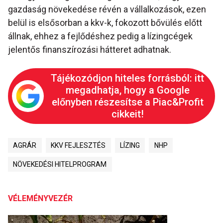
gazdaság növekedése révén a vállalkozások, ezen
belül is elsősorban a kkv-k, fokozott bővülés előtt
állnak, ehhez a fejlődéshez pedig a lízingcégek
jelentős finanszírozási hátteret adhatnak.
Tájékozódjon hiteles forrásból: itt
megadhatja, hogy a Google
előnyben részesítse a Piac&Profit
cikkeit!
AGRÁR
KKV FEJLESZTÉS
LÍZING
NHP
NÖVEKEDÉSI HITELPROGRAM
VÉLEMÉNYVEZÉR