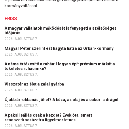
kormányváltással.
FRISS
A magyar vállalatok működését is fenyegeti a szélsőséges
időjárás
2026. AUGUSZTUS 7.
Magyar Péter szerint ezt hagyta hátra az Orbán-kormány
2026. AUGUSZTUS 7.
A néma értékesítő a ruhán: Hogyan épít prémium márkát a
tökéletes ruhacímke?
2026. AUGUSZTUS 7.
Visszatér az élet a zalai gyárba
2026. AUGUSZTUS 7.
Újabb árrobbanás jöhet? A búza, az olaj és a cukor is drágul
2026. AUGUSZTUS 7.
A paksi leállás csak a kezdet? Évek óta ismert
rendszerkockázatra figyelmeztetnek
2026. AUGUSZTUS 7.