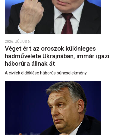
2026. JÚLIUS 6.
Véget ért az oroszok különleges
hadművelete Ukrajnában, immár igazi
háborúra állnak át
A civilek öldöklése háborús bűncselekmény.