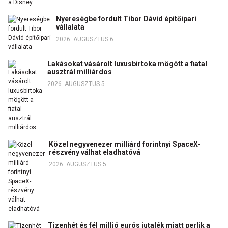
Nyereségbe fordult Tibor Dávid építőipari
vállalata
2026. AUGUSZTUS 6.
Lakásokat vásárolt luxusbirtoka mögött a fiatal
ausztrál milliárdos
2026. AUGUSZTUS 5.
Közel negyvenezer milliárd forintnyi SpaceX-
részvény válhat eladhatóvá
2026. AUGUSZTUS 5.
Tizenhét és fél millió eurós jutalék miatt perlik a