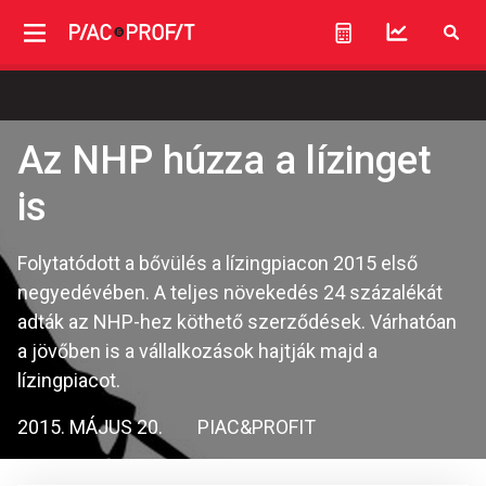
Az NHP húzza a lízinget
is
Folytatódott a bővülés a lízingpiacon 2015 első
negyedévében. A teljes növekedés 24 százalékát
adták az NHP-hez köthető szerződések. Várhatóan
a jövőben is a vállalkozások hajtják majd a
lízingpiacot.
2015. MÁJUS 20.
PIAC&PROFIT