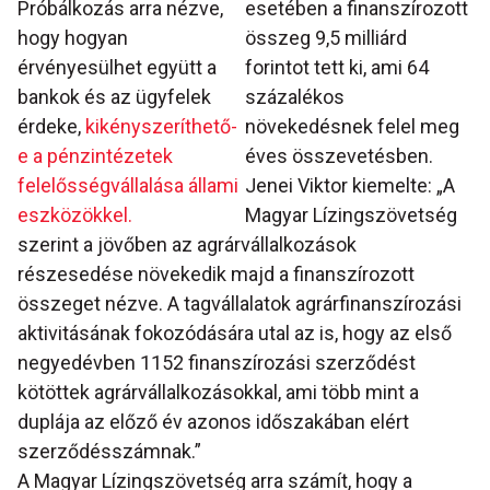
Próbálkozás arra nézve,
esetében a finanszírozott
hogy hogyan
összeg 9,5 milliárd
érvényesülhet együtt a
forintot tett ki, ami 64
bankok és az ügyfelek
százalékos
érdeke,
kikényszeríthető-
növekedésnek felel meg
e a pénzintézetek
éves összevetésben.
felelősségvállalása állami
Jenei Viktor kiemelte: „A
eszközökkel.
Magyar Lízingszövetség
szerint a jövőben az agrárvállalkozások
részesedése növekedik majd a finanszírozott
összeget nézve. A tagvállalatok agrárfinanszírozási
aktivitásának fokozódására utal az is, hogy az első
negyedévben 1152 finanszírozási szerződést
kötöttek agrárvállalkozásokkal, ami több mint a
duplája az előző év azonos időszakában elért
szerződésszámnak.”
A Magyar Lízingszövetség arra számít, hogy a