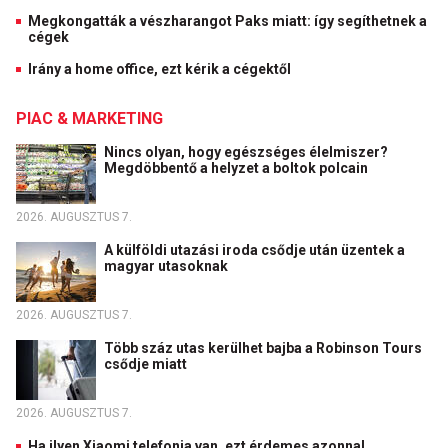
Megkongatták a vészharangot Paks miatt: így segíthetnek a
cégek
Irány a home office, ezt kérik a cégektől
PIAC & MARKETING
Nincs olyan, hogy egészséges élelmiszer?
Megdöbbentő a helyzet a boltok polcain
2026. AUGUSZTUS 7.
A külföldi utazási iroda csődje után üzentek a
magyar utasoknak
2026. AUGUSZTUS 7.
Több száz utas kerülhet bajba a Robinson Tours
csődje miatt
2026. AUGUSZTUS 7.
Ha ilyen Xiaomi telefonja van, ezt érdemes azonnal