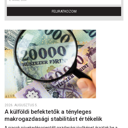
FELIRATKOZOM
2026. AUGUSZTUS 5.
A külföldi befektetők a tényleges
makrogazdasági stabilitást értékelik
A piacok növekedésorientált gazdasági jövőképet áraztak be a