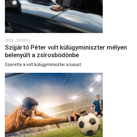
2026. JÚLIUS 2.
Szijjártó Péter volt külügyminiszter mélyen
belenyúlt a zsírosbödönbe
Szerette a volt külügyminiszter a luxust.