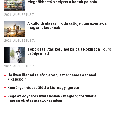
Megdöbbentő a helyzet a boltok polcain
2026. AUGUSZTUS 7.
A külföldi utazási iroda csődje után üzentek a
magyar utasoknak
2026. AUGUSZTUS 7.
Több száz utas kerülhet bajba a Robinson Tours
csődje miatt
2026. AUGUSZTUS 7.
Ha ilyen Xiaomi telefonja van, ezt érdemes azonnal
kikapcsolni!
Keményen visszaütött a Lidl nagy ígérete
Vége az egyhetes nyaralásnak? Meglepő fordulat a
magyarok utazási szokásaiban