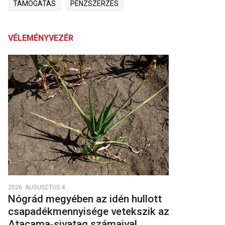
TÁMOGATÁS
PÉNZSZERZÉS
VÉLEMÉNYVEZÉR
2026. AUGUSZTUS 4.
Nógrád megyében az idén hullott
csapadékmennyisége vetekszik az
Atacama‑sivatag számaival