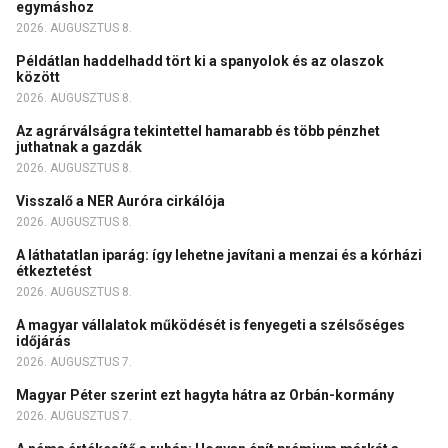
egymáshoz
2026. AUGUSZTUS 8.
Példátlan haddelhadd tört ki a spanyolok és az olaszok
között
2026. AUGUSZTUS 8.
Az agrárválságra tekintettel hamarabb és több pénzhet
juthatnak a gazdák
2026. AUGUSZTUS 8.
Visszalő a NER Auróra cirkálója
2026. AUGUSZTUS 8.
A láthatatlan iparág: így lehetne javítani a menzai és a kórházi
étkeztetést
2026. AUGUSZTUS 8.
A magyar vállalatok működését is fenyegeti a szélsőséges
időjárás
2026. AUGUSZTUS 7.
Magyar Péter szerint ezt hagyta hátra az Orbán-kormány
2026. AUGUSZTUS 7.