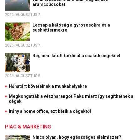
áramcsúcsokat
2026. AUGUSZTUS 7.
Lecsap a hatóság a gyrososokra és a
sushiéttermekre
2026. AUGUSZTUS 7.
Rég nem látott fordulat a családi cégeknél
2026. AUGUSZTUS 5.
Hőhatárt követelnek a munkahelyekre
Megkongatták a vészharangot Paks miatt: így segíthetnek a
cégek
Irány a home office, ezt kérik a cégektől
PIAC & MARKETING
Nincs olyan, hogy egészséges élelmiszer?