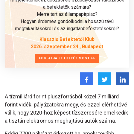
a befektetők számára?
Merre tart az állampapírpiac?
Hogyan érdemes gondolkodni a hosszú távú
megtakarításokról és az ingatlanbefektetésekről?
Klasszis Befektetői Klub
2026. szeptember 24., Budapest
FOGLALJA LE HELYÉT MOST >>
A tízmilliárd forint pluszforrásból közel 7 milliárd
forint vidéki pályázatokra megy, és ezzel elérhetővé
válik, hogy 2020-hoz képest tízszeresére emelkedik
a tisztán elektromos meghajtású autók száma.
Eddig 7700 pályázat érkezett be, amely tovább