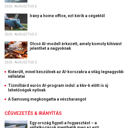
2026. AUGUSZTUS 6.
Irány a home office, ezt kérik a cégektől
2026. AUGUSZTUS 3.
Olcsó AI-modell érkezett, amely komoly kihívást
jelenthet a nagyoknak
2026. AUGUSZTUS 3.
Kiderült, mivel készülnek az AI-korszakra a világ legnagyobb
vállalatai
Tízmilliárd eurós AI-program indul: a kkv-k előtt is új
lehetőségek nyílnak
A Samsung megkongatta a vészharangot
CÉGVEZETÉS & IRÁNYÍTÁS
Egy ország figyeli a fogyasztást – a
vállalkozások menthetik meg az esti