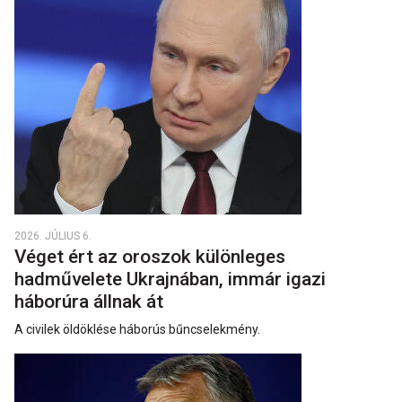
2026. JÚLIUS 6.
Véget ért az oroszok különleges
hadművelete Ukrajnában, immár igazi
háborúra állnak át
A civilek öldöklése háborús bűncselekmény.