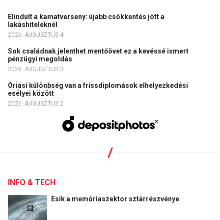
Elindult a kamatverseny: újabb csökkentés jött a
lakáshiteleknél
2026. AUGUSZTUS 4.
Sok családnak jelenthet mentőövet ez a kevéssé ismert
pénzügyi megoldás
2026. AUGUSZTUS 3.
Óriási különbség van a frissdiplomások elhelyezkedési
esélyei között
2026. AUGUSZTUS 2.
INFO & TECH
Esik a memóriaszektor sztárrészvénye