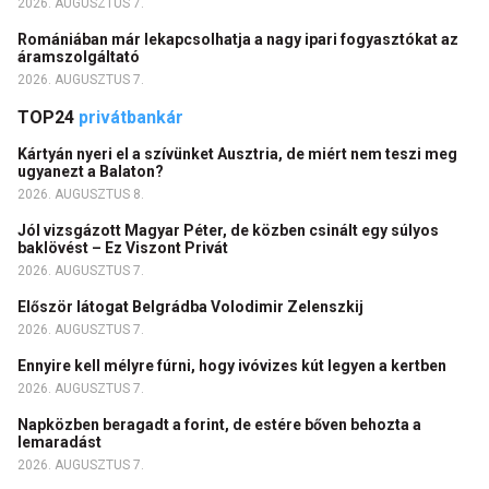
2026. AUGUSZTUS 7.
Romániában már lekapcsolhatja a nagy ipari fogyasztókat az
áramszolgáltató
2026. AUGUSZTUS 7.
TOP24
privátbankár
Kártyán nyeri el a szívünket Ausztria, de miért nem teszi meg
ugyanezt a Balaton?
2026. AUGUSZTUS 8.
Jól vizsgázott Magyar Péter, de közben csinált egy súlyos
baklövést – Ez Viszont Privát
2026. AUGUSZTUS 7.
Először látogat Belgrádba Volodimir Zelenszkij
2026. AUGUSZTUS 7.
Ennyire kell mélyre fúrni, hogy ivóvizes kút legyen a kertben
2026. AUGUSZTUS 7.
Napközben beragadt a forint, de estére bőven behozta a
lemaradást
2026. AUGUSZTUS 7.