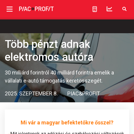
Több pénzt adnak
elektromos autóra
30 milliárd forintról 40 milliárd forintra emelik a
vállalati e-autó támogatás keretösszegét.
2025. SZEPTEMBER 8.
PIAC&PROFIT
Mi vár a magyar befektetőkre ősszel?
Mit jelentenek az adózási és szabályozási változások