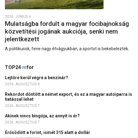
2026. JÚNIUS 6.
Mulatságba fordult a magyar focibajnokság
közvetítési jogának aukciója, senki nem
jelentkezett
A politikusok, fene nagy étvágyukban, a sportot is bekebelezték.
TOP24
m
for
Lejtőre kerül végre a benzinár?
2026. AUGUSZTUS 8.
Rekordot döntött a német export, és ez a magyar autóiparra is
hatással lehet
2026. AUGUSZTUS 7.
Akinek nincs bingója, az annyit is ér?
2026. AUGUSZTUS 7.
Erősödött a forint, ismét 315 alatt a dollár