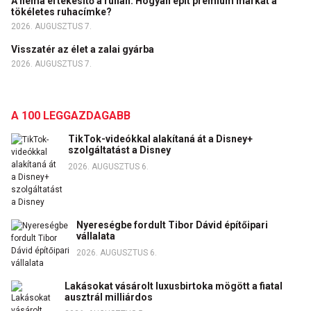
A néma értékesítő a ruhán: Hogyan épít prémium márkát a
tökéletes ruhacímke?
2026. AUGUSZTUS 7.
Visszatér az élet a zalai gyárba
2026. AUGUSZTUS 7.
A 100 LEGGAZDAGABB
TikTok-videókkal alakítaná át a Disney+
szolgáltatást a Disney
2026. AUGUSZTUS 6.
Nyereségbe fordult Tibor Dávid építőipari
vállalata
2026. AUGUSZTUS 6.
Lakásokat vásárolt luxusbirtoka mögött a fiatal
ausztrál milliárdos