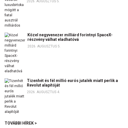
2026. AUGUSZTUS 5.
Közel negyvenezer milliárd forintnyi SpaceX-
részvény válhat eladhatóvá
2026. AUGUSZTUS 5.
Tizenhét és fél millió eurós jutalék miatt perlik a
Revolut alapítóját
2026. AUGUSZTUS 4.
TOVÁBBI HÍREK >