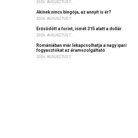
2026. AUGUSZTUS 7.
Akinek nincs bingója, az annyit is ér?
2026. AUGUSZTUS 7.
Erősödött a forint, ismét 315 alatt a dollár
2026. AUGUSZTUS 7.
Romániában már lekapcsolhatja a nagy ipari
fogyasztókat az áramszolgáltató
2026. AUGUSZTUS 7.