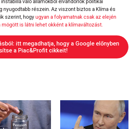
nstabillá váló államokból elvándorlók politikai
 nyugodtabb részein. Az viszont biztos a Klíma és
ők szerint, hogy
ugyan a folyamatnak csak az elején
mögött is látni lehet okként a klímaváltozást.
ásból: itt megadhatja, hogy a Google előnyben
ítse a Piac&Profit cikkeit!