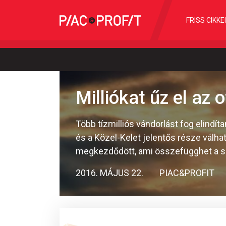
FRISS CIKKE
Milliókat űz el az
Több tízmilliós vándorlást fog elind
és a Közel-Kelet jelentős része válha
megkezdődött, ami összefügghet a szír
2016. MÁJUS 22.
PIAC&PROFIT