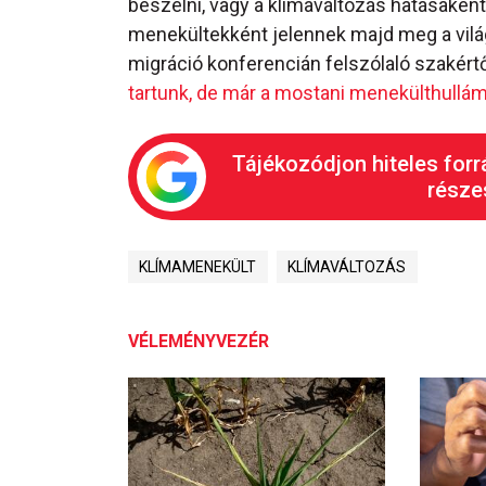
beszélni, vagy a klímaváltozás hatásaként i
menekültekként jelennek majd meg a világ
migráció konferencián felszólaló szakért
tartunk, de már a mostani menekülthullám 
Tájékozódjon hiteles forr
részes
KLÍMAMENEKÜLT
KLÍMAVÁLTOZÁS
VÉLEMÉNYVEZÉR