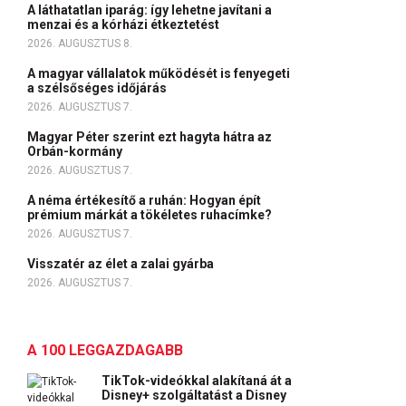
A láthatatlan iparág: így lehetne javítani a
menzai és a kórházi étkeztetést
2026. AUGUSZTUS 8.
A magyar vállalatok működését is fenyegeti
a szélsőséges időjárás
2026. AUGUSZTUS 7.
Magyar Péter szerint ezt hagyta hátra az
Orbán-kormány
2026. AUGUSZTUS 7.
A néma értékesítő a ruhán: Hogyan épít
prémium márkát a tökéletes ruhacímke?
2026. AUGUSZTUS 7.
Visszatér az élet a zalai gyárba
2026. AUGUSZTUS 7.
A 100 LEGGAZDAGABB
TikTok-videókkal alakítaná át a
Disney+ szolgáltatást a Disney