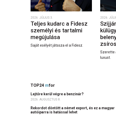
2026. JÚLIUS 3.
2026. JÚLI
Teljes kudarc a Fidesz
Szijjá
személyi és tartalmi
külüg
megújulása
beleny
zsíro
Saját esélyét játssza el a Fidesz.
Szerette 
luxust.
TOP24
m
for
Lejtőre kerül végre a benzinár?
2026. AUGUSZTUS 8.
Rekordot döntött a német export, és ez a magyar
autóiparra is hatással lehet