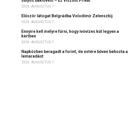
súlyos baklövést – Ez Viszont Privát
2026. AUGUSZTUS 7.
Először látogat Belgrádba Volodimir Zelenszkij
2026. AUGUSZTUS 7.
Ennyire kell mélyre fúrni, hogy ivóvizes kút legyen a
kertben
2026. AUGUSZTUS 7.
Napközben beragadt a forint, de estére bőven behozta a
lemaradást
2026. AUGUSZTUS 7.