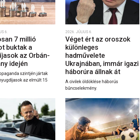
US 6.
2026. JÚLIUS 6.
san 7 millió
Véget ért az oroszok
ot buktak a
különleges
íjasok az Orbán-
hadművelete
ny idején
Ukrajnában, immár igazi
háborúra állnak át
opaganda szintjén jártak
nyugdíjasok az elmúlt 15
A civilek öldöklése háborús
bűncselekmény.