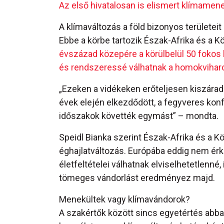
Az első hivatalosan is elismert klímamen
A klímaváltozás a föld bizonyos területeit
Ebbe a körbe tartozik Észak-Afrika és a K
évszázad közepére a körülbelül 50 fokos 
és rendszeressé válhatnak a homokvihar
„Ezeken a vidékeken erőteljesen kiszárad
évek elején elkezdődött, a fegyveres konf
időszakok követték egymást” – mondta.
Speidl Bianka szerint Észak-Afrika és a Köz
éghajlatváltozás. Európába eddig nem érk
életfeltételei válhatnak elviselhetetlenn
tömeges vándorlást eredményez majd.
Menekültek vagy klímavándorok?
A szakértők között sincs egyetértés abba