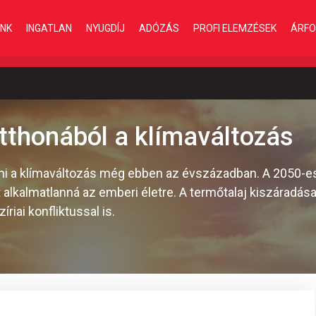
INK
INGATLAN
NYUGDÍJ
ADÓZÁS
PROFI ELEMZÉSEK
ÁRFO
 otthonából a klímaváltozás
ítani a klímaváltozás még ebben az évszázadban. A 2050-e
t alkalmatlanná az emberi életre. A termőtalaj kiszáradá
iai konfliktussal is.