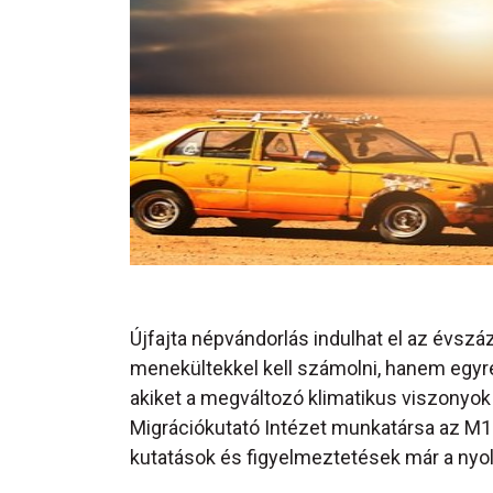
Újfajta népvándorlás indulhat el az évs
menekültekkel kell számolni, hanem egyre
akiket a megváltozó klimatikus viszonyok
Migrációkutató Intézet munkatársa az M1 
kutatások és figyelmeztetések már a ny