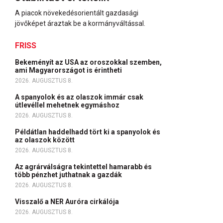
A piacok növekedésorientált gazdasági
jövőképet áraztak be a kormányváltással.
FRISS
Bekeményít az USA az oroszokkal szemben,
ami Magyarországot is érintheti
2026. AUGUSZTUS 8.
A spanyolok és az olaszok immár csak
útlevéllel mehetnek egymáshoz
2026. AUGUSZTUS 8.
Példátlan haddelhadd tört ki a spanyolok és
az olaszok között
2026. AUGUSZTUS 8.
Az agrárválságra tekintettel hamarabb és
több pénzhet juthatnak a gazdák
2026. AUGUSZTUS 8.
Visszalő a NER Auróra cirkálója
2026. AUGUSZTUS 8.