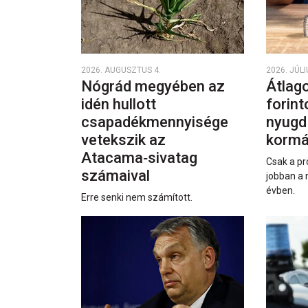
2026. AUGUSZTUS 4.
2026. JÚLI
Nógrád megyében az
Átlago
idén hullott
forint
csapadékmennyisége
nyugd
vetekszik az
kormá
Atacama‑sivatag
Csak a pr
számaival
jobban a 
évben.
Erre senki nem számított.