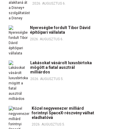
2026. AUGUSZTUS 6.
Nyereségbe fordult Tibor Dávid
építőipari vállalata
2026. AUGUSZTUS 6.
Lakásokat vásárolt luxusbirtoka
mögött a fiatal ausztrál
milliárdos
2026. AUGUSZTUS 5.
Közel negyvenezer milliárd
forintnyi SpaceX-részvény válhat
eladhatóvá
2026. AUGUSZTUS 5.