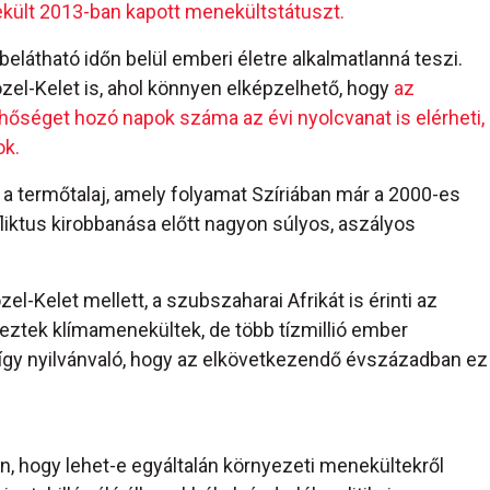
ekült 2013-ban kapott menekültstátuszt.
 belátható időn belül emberi életre alkalmatlanná teszi.
özel-Kelet is, ahol könnyen elképzelhető, hogy
az
hőséget hozó napok száma az évi nyolcvanat is elérheti,
ok.
 a termőtalaj, amely folyamat Szíriában már a 2000-es
liktus kirobbanása előtt nagyon súlyos, aszályos
el-Kelet mellett, a szubszaharai Afrikát is érinti az
eztek klímamenekültek, de több tízmillió ember
é, így nyilvánvaló, hogy az elkövetkezendő évszázadban ez
n, hogy lehet-e egyáltalán környezeti menekültekről