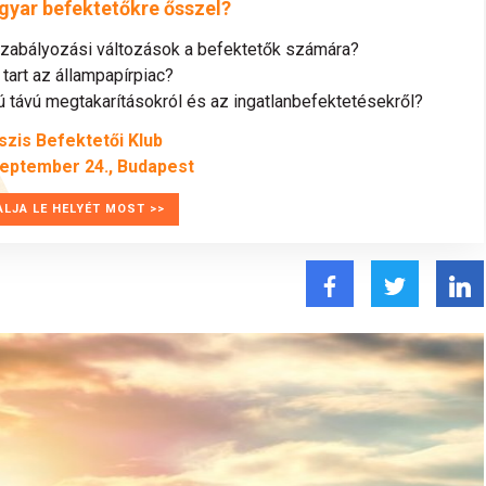
gyar befektetőkre ősszel?
szabályozási változások a befektetők számára?
tart az állampapírpiac?
távú megtakarításokról és az ingatlanbefektetésekről?
szis Befektetői Klub
zeptember 24., Budapest
ALJA LE HELYÉT MOST >>