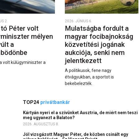
US 2.
2026. JÚNIUS 6.
rtó Péter volt
Mulatságba fordult a
yminiszter mélyen
magyar focibajnokság
últ a
közvetítési jogának
sbödönbe
aukciója, senki nem
jelentkezett
a volt külügyminiszter a
A politikusok, fene nagy
étvágyukban, a sportot is
bekebelezték.
TOP24
privátbankár
Kártyán nyeri el a szívünket Ausztria, de miért nem teszi
meg ugyanezt a Balaton?
2026. AUGUSZTUS 8.
Jól vizsgázott Magyar Péter, de közben csinált egy