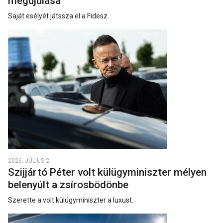
megújulása
Saját esélyét játssza el a Fidesz.
2026. JÚLIUS 2.
Szijjártó Péter volt külügyminiszter mélyen
belenyúlt a zsírosbödönbe
Szerette a volt külügyminiszter a luxust.