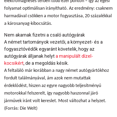
elektromágneses térben több ezer ponton – így az égési
folyamat optimálisan irányítható. Az eredmény: csaknem
harmadával csökken a motor fogyasztása, 20 százalékkal
a károsanyag-kibocsátás.
Nem akarnak fizetni a csaló autógyárak
A német tartományok vezetői, a környezet- és a
fogyasztóvédők egyaránt követelik, hogy az
autógyárak álljanak helyt
a manipulált dízel-
kocsikért
, de a megoldás késik.
A feltaláló már korábban a nagy német autógyártókhoz
fordult találmányával, ám azok nem mutattak
érdeklődést, hiszen az egyre nagyobb teljesítményű
motorokkal felszerelt, így nagyobb haszonnal járó
járművek iránt volt kereslet. Most változhat a helyzet.
(Forrás: Die Welt)