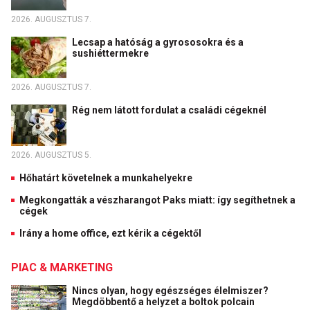
2026. AUGUSZTUS 7.
Lecsap a hatóság a gyrososokra és a
sushiéttermekre
2026. AUGUSZTUS 7.
Rég nem látott fordulat a családi cégeknél
2026. AUGUSZTUS 5.
Hőhatárt követelnek a munkahelyekre
Megkongatták a vészharangot Paks miatt: így segíthetnek a
cégek
Irány a home office, ezt kérik a cégektől
PIAC & MARKETING
Nincs olyan, hogy egészséges élelmiszer?
Megdöbbentő a helyzet a boltok polcain