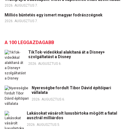
2026. AUGUSZTUS 7.
Milliós büntetés egy ismert magyar fodrászcégnek
2026. AUGUSZTUS 7.
A 100 LEGGAZDAGABB
TikTok-videókkal alakítaná át a Disney+
szolgáltatást a Disney
2026. AUGUSZTUS 6.
Nyereségbe fordult Tibor Dávid építőipari
vállalata
2026. AUGUSZTUS 6.
Lakásokat vásárolt luxusbirtoka mögött a fiatal
ausztrál milliárdos
2026. AUGUSZTUS 5.