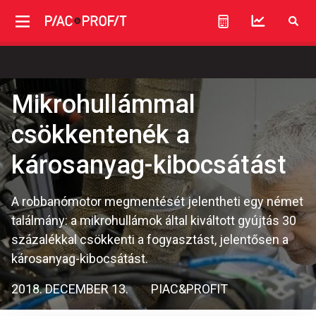
Mikrohullámmal
csökkentenék a
károsanyag-kibocsátást
A robbanómotor megmentését jelentheti egy német
találmány: a mikrohullámok által kiváltott gyújtás 30
százalékkal csökkenti a fogyasztást, jelentősen a
károsanyag-kibocsátást.
2018. DECEMBER 13.
PIAC&PROFIT