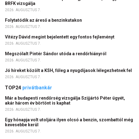
BRFK vizsgálja
2026. AUGUSZTUS 7.
Folytatódik az áreső a benzinkutakon
2026. AUGUSZTUS 7.
Vitézy Dávid megint bejelentett egy fontos fejleményt
2026. AUGUSZTUS 7.
Megszólalt Pintér Sándor utóda a rendőrhiányról
2026. AUGUSZTUS 7.
Jó híreket közölt a KSH, főleg a nyugdíjasok lélegezhetnek fel
2026. AUGUSZTUS 7.
TOP24
privátbankár
Már a budapesti rendőrség vizsgálja Szijjártó Péter ügyét,
akár három év börtönt is kaphat
2026. AUGUSZTUS 7.
Egy hónapja volt utoljára ilyen olcsó a benzin, szombattól még
kevesebbe kerül
2026. AUGUSZTUS 7.