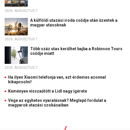
2026. AUGUSZTUS 7.
A külföldi utazási iroda csődje után üzentek a
magyar utasoknak
2026. AUGUSZTUS 7.
Több száz utas kerülhet bajba a Robinson Tours
csődje miatt
2026. AUGUSZTUS 7.
Ha ilyen Xiaomi telefonja van, ezt érdemes azonnal
kikapcsolni!
Keményen visszaütött a Lidl nagy ígérete
Vége az egyhetes nyaralásnak? Meglepő fordulat a
magyarok utazási szokásaiban