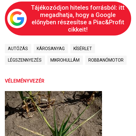
Tájékozódjon hiteles forrásból: itt
megadhatja, hogy a Google
előnyben részesítse a Piac&Profit
cikkeit!
AUTÓZÁS
KÁROSANYAG
KÍSÉRLET
LÉGSZENNYEZÉS
MIKROHULLÁM
ROBBANÓMOTOR
VÉLEMÉNYVEZÉR