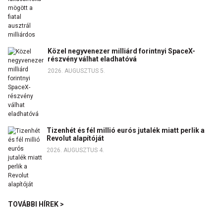
Közel negyvenezer milliárd forintnyi SpaceX-
részvény válhat eladhatóvá
2026. AUGUSZTUS 5.
Tizenhét és fél millió eurós jutalék miatt perlik a
Revolut alapítóját
2026. AUGUSZTUS 4.
TOVÁBBI HÍREK >