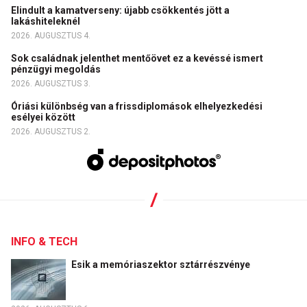
Elindult a kamatverseny: újabb csökkentés jött a
lakáshiteleknél
2026. AUGUSZTUS 4.
Sok családnak jelenthet mentőövet ez a kevéssé ismert
pénzügyi megoldás
2026. AUGUSZTUS 3.
Óriási különbség van a frissdiplomások elhelyezkedési
esélyei között
2026. AUGUSZTUS 2.
INFO & TECH
Esik a memóriaszektor sztárrészvénye