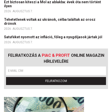
Ezt biztosan kiteszi a Mol az ablakba: évek óta nem történt
ilyen
2026. AUGUSZTUS 7.
Tehetetlenek voltak az ukránok, célba találtak az orosz
drónok
2026. AUGUSZTUS 7.
Satuféket nyomott az infláció, főleg a nyugdíjasok jártak jól
2026. AUGUSZTUS 7.
FELIRATKOZÁS A
PIAC & PROFIT
ONLINE MAGAZIN
HÍRLEVELÉRE
FELIRATKOZOM