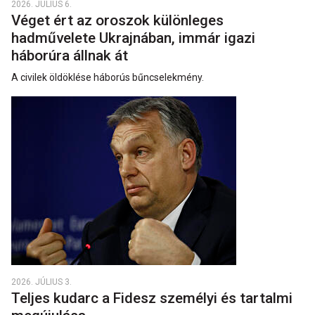
2026. JÚLIUS 6.
Véget ért az oroszok különleges
hadművelete Ukrajnában, immár igazi
háborúra állnak át
A civilek öldöklése háborús bűncselekmény.
2026. JÚLIUS 3.
Teljes kudarc a Fidesz személyi és tartalmi