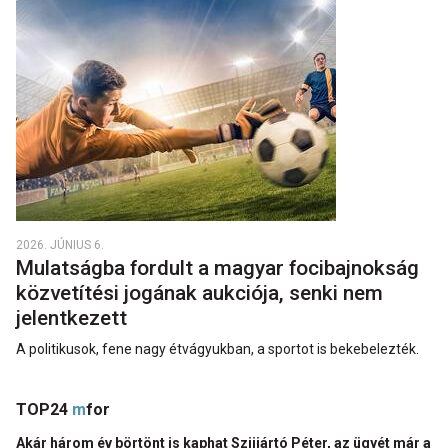
2026. JÚNIUS 6.
Mulatságba fordult a magyar focibajnokság
közvetítési jogának aukciója, senki nem
jelentkezett
A politikusok, fene nagy étvágyukban, a sportot is bekebelezték.
TOP24
m
for
Akár három év börtönt is kaphat Szijjártó Péter, az ügyét már a