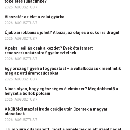
tökéletes ruhacímke?
2026. AUGUSZTUS 7.
Visszatér az élet a zalai gyárba
2026. AUGUSZTUS 7.
Újabb árrobbanás jöhet? A búza, az olaj és a cukor is drágul
2026. AUGUSZTUS 7.
A paksi leállás csak a kezdet? Évek óta ismert
rendszerkockázatra figyelmeztetnek
2026. AUGUSZTUS 7.
Egy ország figyeli a fogyasztást – a vállalkozások menthetik
meg az esti áramcsúcsokat
2026. AUGUSZTUS 7.
Nincs olyan, hogy egészséges élelmiszer? Megdöbbentő a
helyzet a boltok polcain
2026. AUGUSZTUS 7.
A külföldi utazási iroda csődje után üzentek a magyar
utasoknak
2026. AUGUSZTUS 7.
Trump újra odacsapott: most a napelemek miatt üzent hadat