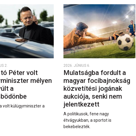
US 2.
2026. JÚNIUS 6.
rtó Péter volt
Mulatságba fordult a
yminiszter mélyen
magyar focibajnokság
últ a
közvetítési jogának
sbödönbe
aukciója, senki nem
jelentkezett
a volt külügyminiszter a
A politikusok, fene nagy
étvágyukban, a sportot is
bekebelezték.