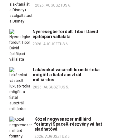
2026. AUGUSZTUS 6.
Nyereségbe fordult Tibor Dávid
építőipari vállalata
2026. AUGUSZTUS 6.
Lakásokat vásárolt luxusbirtoka
mögött a fiatal ausztrál
milliárdos
2026. AUGUSZTUS 5.
Közel negyvenezer milliárd
forintnyi SpaceX-részvény válhat
eladhatóvá
2026. AUGUSZTUS 5.