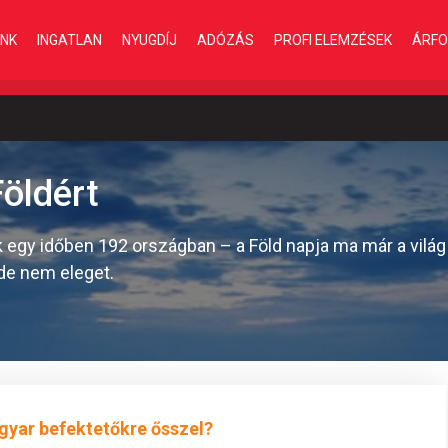
INK
INGATLAN
NYUGDÍJ
ADÓZÁS
PROFI ELEMZÉSEK
ÁRFO
öldért
k egy időben 192 országban – a Föld napja ma már a vilá
de nem eleget.
gyar befektetőkre ősszel?