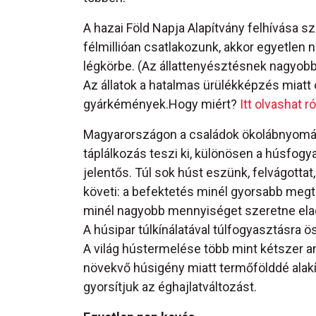
A hazai Föld Napja Alapítvány felhívása s
félmillióan csatlakozunk, akkor egyetlen n
légkörbe. (Az állattenyésztésnek nagyobb
Az állatok a hatalmas ürülékképzés miatt 
gyárkémények.Hogy miért?
Itt olvashat r
Magyarországon a családok ökolábnyomá
táplálkozás teszi ki, különösen a húsfog
jelentős. Túl sok húst eszünk, felvágottat, 
követi: a befektetés minél gyorsabb megté
minél nagyobb mennyiséget szeretne elad
A húsipar túlkínálatával túlfogyasztásra 
A világ hústermelése több mint kétszer an
növekvő húsigény miatt termőfölddé alakít
gyorsítjuk az éghajlatváltozást.