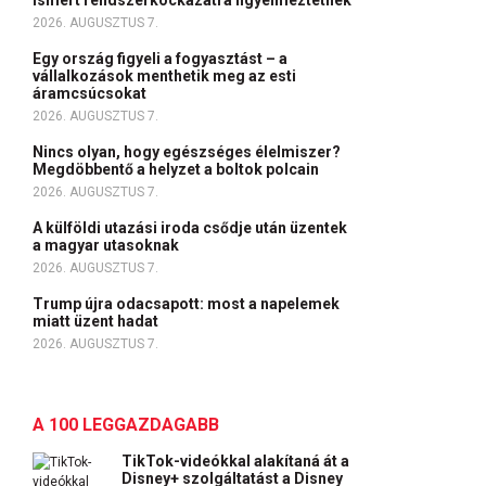
ismert rendszerkockázatra figyelmeztetnek
2026. AUGUSZTUS 7.
Egy ország figyeli a fogyasztást – a
vállalkozások menthetik meg az esti
áramcsúcsokat
2026. AUGUSZTUS 7.
Nincs olyan, hogy egészséges élelmiszer?
Megdöbbentő a helyzet a boltok polcain
2026. AUGUSZTUS 7.
A külföldi utazási iroda csődje után üzentek
a magyar utasoknak
2026. AUGUSZTUS 7.
Trump újra odacsapott: most a napelemek
miatt üzent hadat
2026. AUGUSZTUS 7.
A 100 LEGGAZDAGABB
TikTok-videókkal alakítaná át a
Disney+ szolgáltatást a Disney