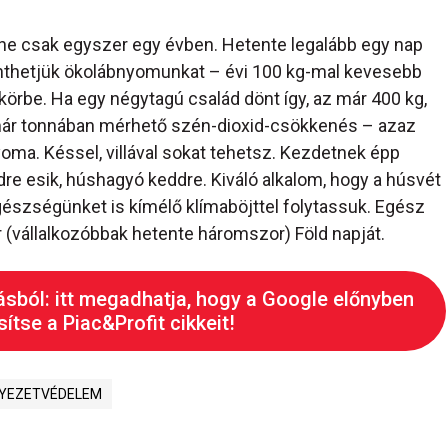
 ne csak egyszer egy évben. Hetente legalább egy nap
nthetjük ökolábnyomunkat – évi 100 kg-mal kevesebb
gkörbe. Ha egy négytagú család dönt így, az már 400 kg,
ár tonnában mérhető szén-dioxid-csökkenés – azaz
oma. Késsel, villával sokat tehetsz. Kezdetnek épp
ddre esik, húshagyó keddre. Kiváló alkalom, hogy a húsvét
egészségünket is kímélő klímaböjttel folytassuk. Egész
 (vállalkozóbbak hetente háromszor) Föld napját.
ásból: itt megadhatja, hogy a Google előnyben
ítse a Piac&Profit cikkeit!
YEZETVÉDELEM