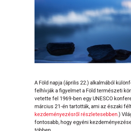
A Föld napja (április 22.) alkalmából kül
felhívják a figyelmet a Föld természeti k
vetette fel 1969-ben egy UNESCO konferen
március 21-én tartották, ami az északi fél
kezdeményezésről részletesebben.
) Vil
fontosabb, hogy egyéni kezdeményezések
többen.