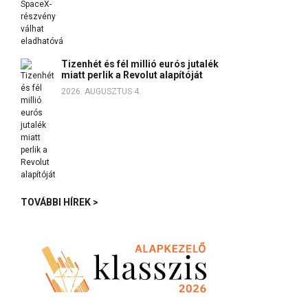
Tizenhét és fél millió eurós jutalék
miatt perlik a Revolut alapítóját
2026. AUGUSZTUS 4.
TOVÁBBI HÍREK >