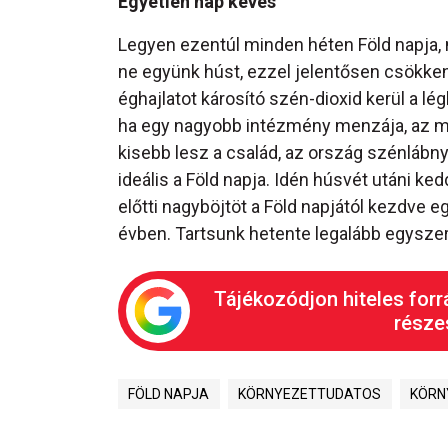
Egyetlen nap kevés
Legyen ezentúl minden héten Föld napja,
ne együnk húst, ezzel jelentősen csökke
éghajlatot károsító szén-dioxid kerül a lé
ha egy nagyobb intézmény menzája, az m
kisebb lesz a család, az ország szénlábny
ideális a Föld napja. Idén húsvét utáni ke
előtti nagyböjtöt a Föld napjától kezdve 
évben. Tartsunk hetente legalább egyszer
Tájékozódjon hiteles forr
részes
FÖLD NAPJA
KÖRNYEZETTUDATOS
KÖRN