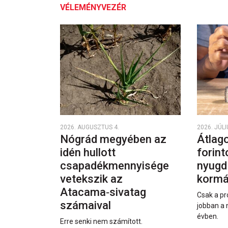
VÉLEMÉNYVEZÉR
2026. AUGUSZTUS 4.
2026. JÚLI
Nógrád megyében az
Átlago
idén hullott
forint
csapadékmennyisége
nyugd
vetekszik az
kormá
Atacama‑sivatag
Csak a pr
számaival
jobban a 
évben.
Erre senki nem számított.