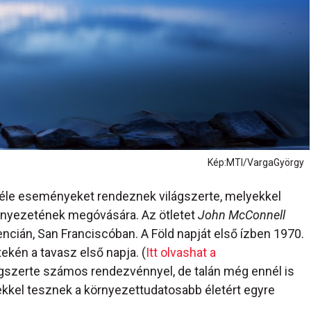
Kép:MTI/VargaGyörgy
önféle eseményeket rendeznek világszerte, melyekkel
örnyezetének megóvására. Az ötletet
John McConnell
cián, San Franciscóban. A Föld napját első ízben 1970.
tekén a tavasz első napja. (
Itt olvashat a
ágszerte számos rendezvénnyel, de talán még ennél is
kel tesznek a környezettudatosabb életért egyre