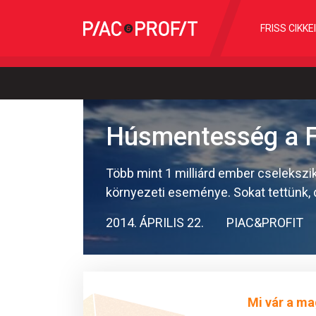
FRISS CIKKE
Húsmentesség a F
Több mint 1 milliárd ember cselekszi
környezeti eseménye. Sokat tettünk, 
2014. ÁPRILIS 22.
PIAC&PROFIT
Mi vár a ma