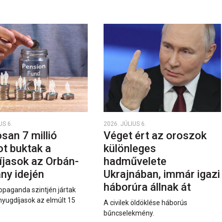
US 6.
2026. JÚLIUS 6.
san 7 millió
Véget ért az oroszok
ot buktak a
különleges
íjasok az Orbán-
hadművelete
ny idején
Ukrajnában, immár igazi
háborúra állnak át
opaganda szintjén jártak
nyugdíjasok az elmúlt 15
A civilek öldöklése háborús
bűncselekmény.