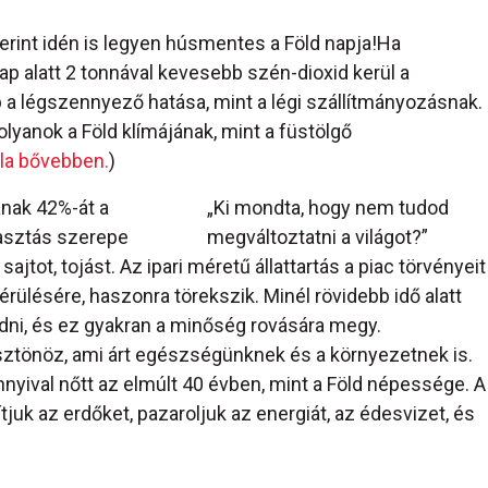
zerint idén is legyen húsmentes a Föld napja!Ha
ap alatt 2 tonnával kevesebb szén-dioxid kerül a
 a légszennyező hatása, mint a légi szállítmányozásnak.
olyanok a Föld klímájának, mint a füstölgő
óla bővebben.
)
nak 42%-át a
„Ki mondta, hogy nem tudod
yasztás szerepe
megváltoztatni a világot?”
sajtot, tojást. Az ipari méretű állattartás a piac törvényeit
rülésére, haszonra törekszik. Minél rövidebb idő alatt
ni, és ez gyakran a minőség rovására megy.
ösztönöz, ami árt egészségünknek és a környezetnek is.
nyival nőtt az elmúlt 40 évben, mint a Föld népessége. A
juk az erdőket, pazaroljuk az energiát, az édesvizet, és