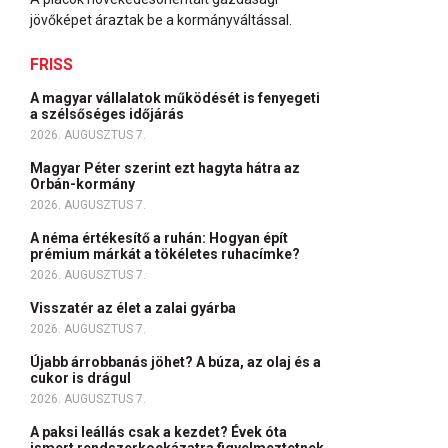
jövőképet áraztak be a kormányváltással.
FRISS
A magyar vállalatok működését is fenyegeti
a szélsőséges időjárás
2026. AUGUSZTUS 7.
Magyar Péter szerint ezt hagyta hátra az
Orbán-kormány
2026. AUGUSZTUS 7.
A néma értékesítő a ruhán: Hogyan épít
prémium márkát a tökéletes ruhacímke?
2026. AUGUSZTUS 7.
Visszatér az élet a zalai gyárba
2026. AUGUSZTUS 7.
Újabb árrobbanás jöhet? A búza, az olaj és a
cukor is drágul
2026. AUGUSZTUS 7.
A paksi leállás csak a kezdet? Évek óta