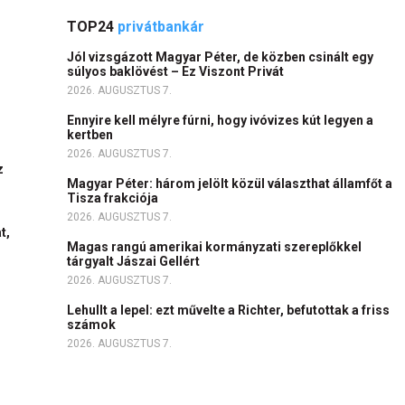
TOP24
privátbankár
Jól vizsgázott Magyar Péter, de közben csinált egy
súlyos baklövést – Ez Viszont Privát
2026. AUGUSZTUS 7.
Ennyire kell mélyre fúrni, hogy ivóvizes kút legyen a
kertben
2026. AUGUSZTUS 7.
z
Magyar Péter: három jelölt közül választhat államfőt a
Tisza frakciója
2026. AUGUSZTUS 7.
t,
Magas rangú amerikai kormányzati szereplőkkel
tárgyalt Jászai Gellért
2026. AUGUSZTUS 7.
Lehullt a lepel: ezt művelte a Richter, befutottak a friss
számok
2026. AUGUSZTUS 7.