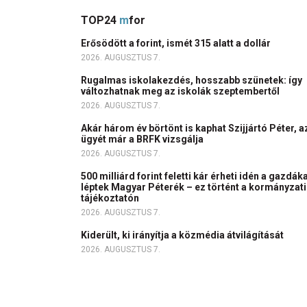
TOP24
m
for
Erősödött a forint, ismét 315 alatt a dollár
2026. AUGUSZTUS 7.
Rugalmas iskolakezdés, hosszabb szünetek: így
változhatnak meg az iskolák szeptembertől
2026. AUGUSZTUS 7.
Akár három év börtönt is kaphat Szijjártó Péter, a
ügyét már a BRFK vizsgálja
2026. AUGUSZTUS 7.
500 milliárd forint feletti kár érheti idén a gazdáka
léptek Magyar Péterék – ez történt a kormányzati
tájékoztatón
2026. AUGUSZTUS 7.
Kiderült, ki irányítja a közmédia átvilágítását
2026. AUGUSZTUS 7.