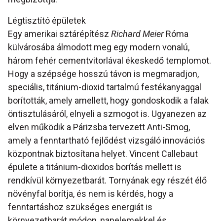
Légtisztító épületek
Egy amerikai sztárépítész
Richard Meier
Róma
külvárosába álmodott meg egy modern vonalú,
három fehér cementvitorlával ékeskedő templomot.
Hogy a szépsége hosszú távon is megmaradjon,
speciális, titánium-dioxid tartalmú festékanyaggal
borították, amely amellett, hogy gondoskodik a falak
öntisztulásáról, elnyeli a szmogot is. Ugyanezen az
elven működik a Párizsba tervezett Anti-Smog,
amely a fenntartható fejlődést vizsgáló innovációs
központnak biztosítana helyet. Vincent Callebaut
épülete a titánium-dioxidos borítás mellett is
rendkívül környezetbarát. Tornyának egy részét élő
növényfal borítja, és nem is kérdés, hogy a
fenntartáshoz szükséges energiát is
környezetbarát módon, napelemekkel és