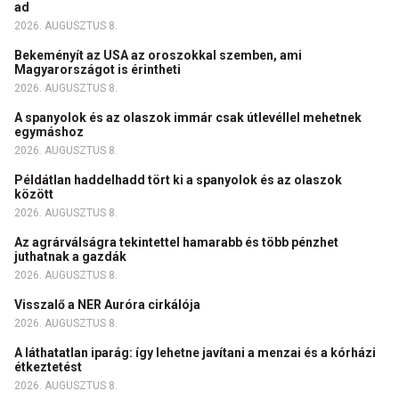
ad
2026. AUGUSZTUS 8.
Bekeményít az USA az oroszokkal szemben, ami
Magyarországot is érintheti
2026. AUGUSZTUS 8.
A spanyolok és az olaszok immár csak útlevéllel mehetnek
egymáshoz
2026. AUGUSZTUS 8.
Példátlan haddelhadd tört ki a spanyolok és az olaszok
között
2026. AUGUSZTUS 8.
Az agrárválságra tekintettel hamarabb és több pénzhet
juthatnak a gazdák
2026. AUGUSZTUS 8.
Visszalő a NER Auróra cirkálója
2026. AUGUSZTUS 8.
A láthatatlan iparág: így lehetne javítani a menzai és a kórházi
étkeztetést
2026. AUGUSZTUS 8.