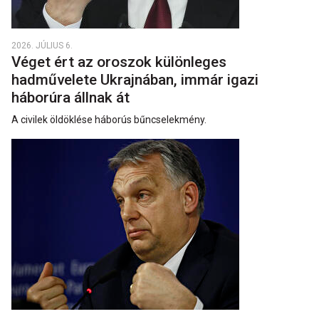
2026. JÚLIUS 6.
Véget ért az oroszok különleges
hadművelete Ukrajnában, immár igazi
háborúra állnak át
A civilek öldöklése háborús bűncselekmény.