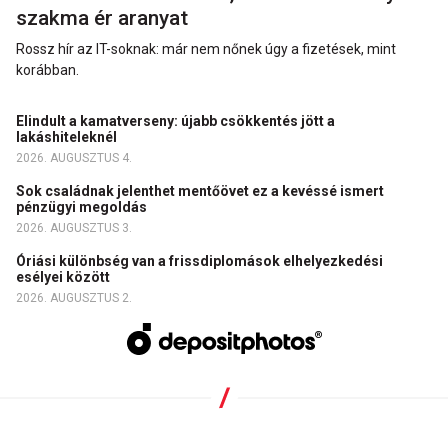
szakma ér aranyat
Rossz hír az IT-soknak: már nem nőnek úgy a fizetések, mint
korábban.
Elindult a kamatverseny: újabb csökkentés jött a
lakáshiteleknél
2026. AUGUSZTUS 4.
Sok családnak jelenthet mentőövet ez a kevéssé ismert
pénzügyi megoldás
2026. AUGUSZTUS 3.
Óriási különbség van a frissdiplomások elhelyezkedési
esélyei között
2026. AUGUSZTUS 2.