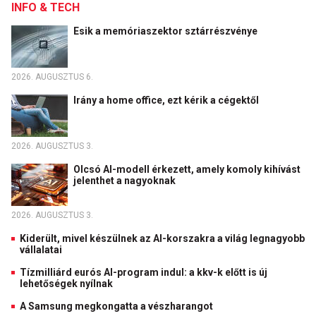
INFO & TECH
Esik a memóriaszektor sztárrészvénye
2026. AUGUSZTUS 6.
Irány a home office, ezt kérik a cégektől
2026. AUGUSZTUS 3.
Olcsó AI-modell érkezett, amely komoly kihívást
jelenthet a nagyoknak
2026. AUGUSZTUS 3.
Kiderült, mivel készülnek az AI-korszakra a világ legnagyobb
vállalatai
Tízmilliárd eurós AI-program indul: a kkv-k előtt is új
lehetőségek nyílnak
A Samsung megkongatta a vészharangot