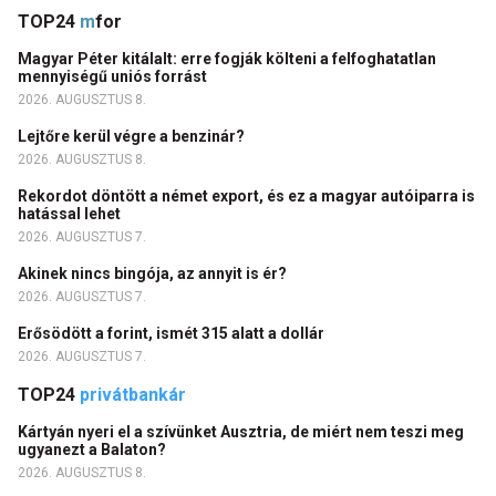
TOP24
m
for
Magyar Péter kitálalt: erre fogják költeni a felfoghatatlan
mennyiségű uniós forrást
2026. AUGUSZTUS 8.
Lejtőre kerül végre a benzinár?
2026. AUGUSZTUS 8.
Rekordot döntött a német export, és ez a magyar autóiparra is
hatással lehet
2026. AUGUSZTUS 7.
Akinek nincs bingója, az annyit is ér?
2026. AUGUSZTUS 7.
Erősödött a forint, ismét 315 alatt a dollár
2026. AUGUSZTUS 7.
TOP24
privátbankár
Kártyán nyeri el a szívünket Ausztria, de miért nem teszi meg
ugyanezt a Balaton?
2026. AUGUSZTUS 8.