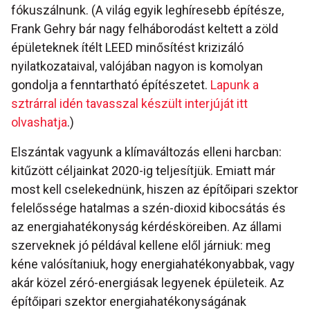
fókuszálnunk. (A világ egyik leghíresebb építésze,
Frank Gehry bár nagy felháborodást keltett a zöld
épületeknek ítélt LEED minősítést krizizáló
nyilatkozataival, valójában nagyon is komolyan
gondolja a fenntartható építészetet.
Lapunk a
sztrárral idén tavasszal készült interjúját itt
olvashatja
.)
Elszántak vagyunk a klímaváltozás elleni harcban:
kitűzött céljainkat 2020-ig teljesítjük. Emiatt már
most kell cselekednünk, hiszen az építőipari szektor
felelőssége hatalmas a szén-dioxid kibocsátás és
az energiahatékonyság kérdésköreiben. Az állami
szerveknek jó példával kellene elől járniuk: meg
kéne valósítaniuk, hogy energiahatékonyabbak, vagy
akár közel zéró-energiásak legyenek épületeik. Az
építőipari szektor energiahatékonyságának