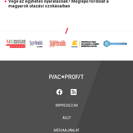
Vége az egyhetes nyaralásnak? Meglepő fordulat a
magyarok utazási szokásaiban
IMPRESSZUM
ÁSZF
MÉDIAAJÁNLAT