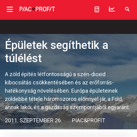
Épületek segíthetik a
túlélést
A zöld építés létfontosságú a szén-dioxid
kibocsátás csökkentésében és az erőforrás-
hatékonyság növelésében. Európa épületeinek
zöldebbé tétele háromszoros előnnyel jár, a Föld,
annak lakói, és a gazdaság szempontjából egyaránt.
2011. SZEPTEMBER 26.
PIAC&PROFIT