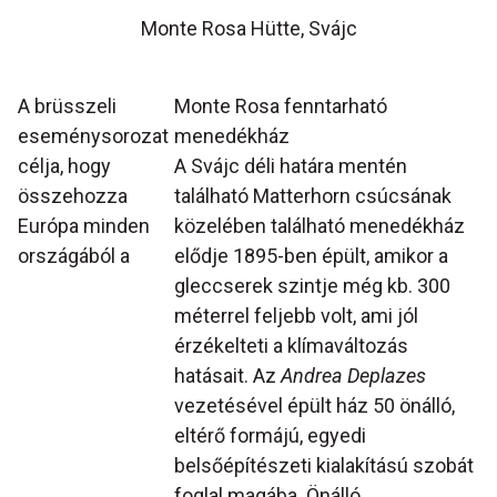
Monte Rosa Hütte, Svájc
A brüsszeli
Monte Rosa fenntarható
eseménysorozat
menedékház
célja, hogy
A Svájc déli határa mentén
összehozza
található Matterhorn csúcsának
Európa minden
közelében található menedékház
országából a
elődje 1895-ben épült, amikor a
gleccserek szintje még kb. 300
méterrel feljebb volt, ami jól
érzékelteti a klímaváltozás
hatásait. Az
Andrea Deplazes
vezetésével épült ház 50 önálló,
eltérő formájú, egyedi
belsőépítészeti kialakítású szobát
foglal magába. Önálló