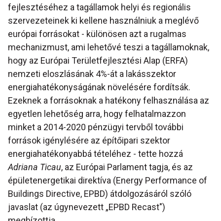
fejlesztéséhez a tagállamok helyi és regionális
szervezeteinek ki kellene használniuk a meglévő
európai forrásokat - különösen azt a rugalmas
mechanizmust, ami lehetővé teszi a tagállamoknak,
hogy az Európai Területfejlesztési Alap (ERFA)
nemzeti eloszlásának 4%-át a lakásszektor
energiahatékonyságának növelésére fordítsák.
Ezeknek a forrásoknak a hatékony felhasználása az
egyetlen lehetőség arra, hogy felhatalmazzon
minket a 2014-2020 pénzügyi tervből további
források igénylésére az építőipari szektor
energiahatékonyabbá tételéhez - tette hozzá
Adriana Ticau
, az Európai Parlament tagja, és az
épületenergetikai direktíva (Energy Performance of
Buildings Directive, EPBD) átdolgozásáról szóló
javaslat (az úgynevezett „EPBD Recast")
megbízottja.