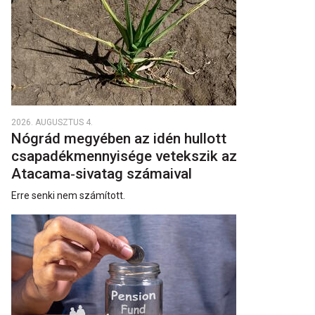
2026. AUGUSZTUS 4.
Nógrád megyében az idén hullott
csapadékmennyisége vetekszik az
Atacama‑sivatag számaival
Erre senki nem számított.