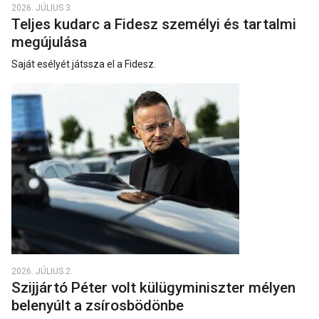
2026. JÚLIUS 3.
Teljes kudarc a Fidesz személyi és tartalmi
megújulása
Saját esélyét játssza el a Fidesz.
2026. JÚLIUS 2.
Szijjártó Péter volt külügyminiszter mélyen
belenyúlt a zsírosbödönbe