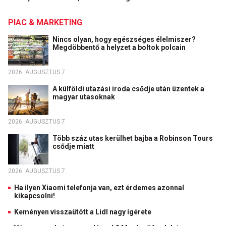
PIAC & MARKETING
Nincs olyan, hogy egészséges élelmiszer?
Megdöbbentő a helyzet a boltok polcain
2026. AUGUSZTUS 7.
A külföldi utazási iroda csődje után üzentek a
magyar utasoknak
2026. AUGUSZTUS 7.
Több száz utas kerülhet bajba a Robinson Tours
csődje miatt
2026. AUGUSZTUS 7.
Ha ilyen Xiaomi telefonja van, ezt érdemes azonnal
kikapcsolni!
Keményen visszaütött a Lidl nagy ígérete