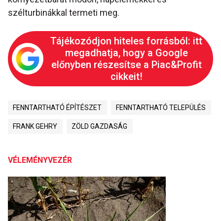
szélturbinákkal termeti meg.
Tájékozódjon hiteles forrásból: itt
megadhatja, hogy a Google
előnyben részesítse a Piac&Profit
cikkeit!
FENNTARTHATÓ ÉPÍTÉSZET
FENNTARTHATÓ TELEPÜLÉS
FRANK GEHRY
ZÖLD GAZDASÁG
VÉLEMÉNYVEZÉR