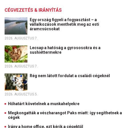
CÉGVEZETÉS & IRÁNYÍTÁS
Egy ország figyeli a fogyasztást – a
vállalkozások menthetik meg az esti
áramcsúcsokat
2026. AUGUSZTUS 7.
Lecsap a hatóság a gyrososokra és a
sushiéttermekre
2026. AUGUSZTUS 7.
Rég nem látott fordulat a családi cégeknél
2026. AUGUSZTUS 5.
Hőhatárt követelnek a munkahelyekre
Megkongatták a vészharangot Paks miatt: így segíthetnek a
cégek
Irány a home office, ezt kérik a cégektől