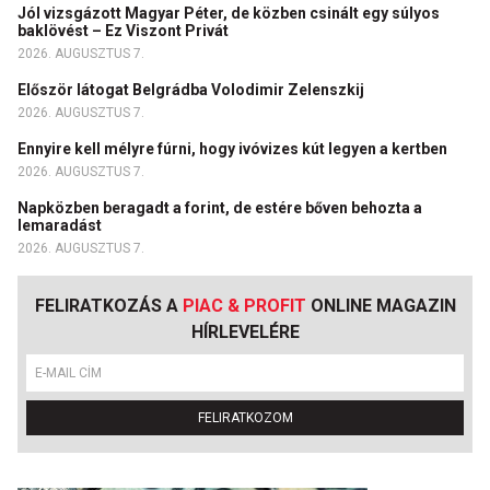
Jól vizsgázott Magyar Péter, de közben csinált egy súlyos
baklövést – Ez Viszont Privát
2026. AUGUSZTUS 7.
Először látogat Belgrádba Volodimir Zelenszkij
2026. AUGUSZTUS 7.
Ennyire kell mélyre fúrni, hogy ivóvizes kút legyen a kertben
2026. AUGUSZTUS 7.
Napközben beragadt a forint, de estére bőven behozta a
lemaradást
2026. AUGUSZTUS 7.
FELIRATKOZÁS A
PIAC & PROFIT
ONLINE MAGAZIN
HÍRLEVELÉRE
FELIRATKOZOM