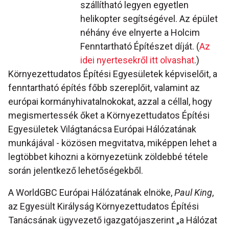
szállítható legyen egyetlen
helikopter segítségével. Az épület
néhány éve elnyerte a Holcim
Fenntartható Építészet díját. (
Az
idei nyertesekről itt olvashat
.)
Környezettudatos Építési Egyesületek képviselőit, a
fenntartható építés főbb szereplőit, valamint az
európai kormányhivatalnokokat, azzal a céllal, hogy
megismertessék őket a Környezettudatos Építési
Egyesületek Világtanácsa Európai Hálózatának
munkájával - közösen megvitatva, miképpen lehet a
legtöbbet kihozni a környezetünk zöldebbé tétele
során jelentkező lehetőségekből.
A WorldGBC Európai Hálózatának elnöke,
Paul King
,
az Egyesült Királyság Környezettudatos Építési
Tanácsának ügyvezető igazgatójaszerint „a Hálózat