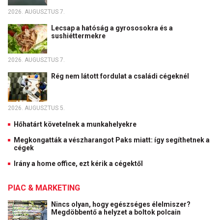
2026. AUGUSZTUS 7.
Lecsap a hatóság a gyrososokra és a
sushiéttermekre
2026. AUGUSZTUS 7.
Rég nem látott fordulat a családi cégeknél
2026. AUGUSZTUS 5.
Hőhatárt követelnek a munkahelyekre
Megkongatták a vészharangot Paks miatt: így segíthetnek a
cégek
Irány a home office, ezt kérik a cégektől
PIAC & MARKETING
Nincs olyan, hogy egészséges élelmiszer?
Megdöbbentő a helyzet a boltok polcain