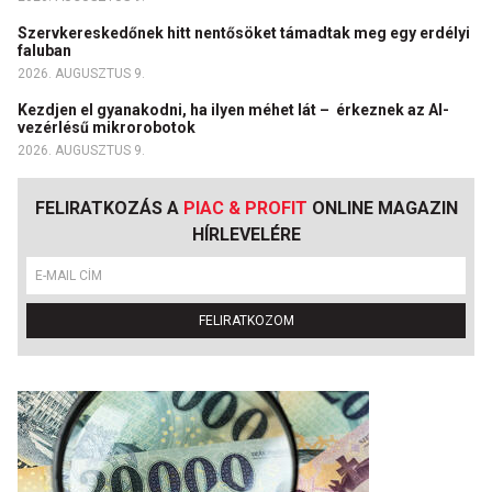
Szervkereskedőnek hitt nentősöket támadtak meg egy erdélyi
faluban
2026. AUGUSZTUS 9.
Kezdjen el gyanakodni, ha ilyen méhet lát – érkeznek az AI-
vezérlésű mikrorobotok
2026. AUGUSZTUS 9.
FELIRATKOZÁS A
PIAC & PROFIT
ONLINE MAGAZIN
HÍRLEVELÉRE
FELIRATKOZOM