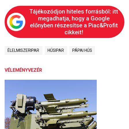
Tájékozódjon hiteles forrásból: itt
megadhatja, hogy a Google
előnyben részesítse a Piac&Profit
cikkeit!
ÉLELMISZERIPAR
HÚSIPAR
PÁPAI HÚS
VÉLEMÉNYVEZÉR