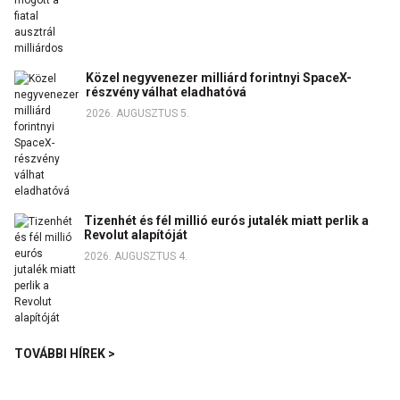
Közel negyvenezer milliárd forintnyi SpaceX-
részvény válhat eladhatóvá
2026. AUGUSZTUS 5.
Tizenhét és fél millió eurós jutalék miatt perlik a
Revolut alapítóját
2026. AUGUSZTUS 4.
TOVÁBBI HÍREK >