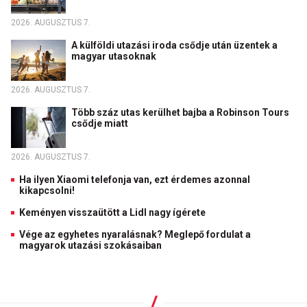
2026. AUGUSZTUS 7.
A külföldi utazási iroda csődje után üzentek a
magyar utasoknak
2026. AUGUSZTUS 7.
Több száz utas kerülhet bajba a Robinson Tours
csődje miatt
2026. AUGUSZTUS 7.
Ha ilyen Xiaomi telefonja van, ezt érdemes azonnal
kikapcsolni!
Keményen visszaütött a Lidl nagy ígérete
Vége az egyhetes nyaralásnak? Meglepő fordulat a
magyarok utazási szokásaiban