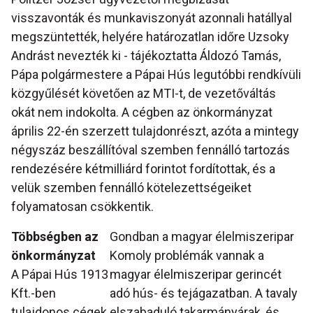
visszavonták és munkaviszonyát azonnali hatállyal
megszüntették, helyére határozatlan időre Uzsoky
Andrást nevezték ki - tájékoztatta Áldozó Tamás,
Pápa polgármestere a Pápai Hús legutóbbi rendkívüli
közgyűlését követően az MTI-t, de vezetőváltás
okát nem indokolta. A cégben az önkormányzat
április 22-én szerzett tulajdonrészt, azóta a mintegy
négyszáz beszállítóval szemben fennálló tartozás
rendezésére kétmilliárd forintot fordítottak, és a
velük szemben fennálló kötelezettségeiket
folyamatosan csökkentik.
Többségben az
Gondban a magyar élelmiszeripar
önkormányzat
Komoly problémák vannak a
A Pápai Hús 1913
magyar élelmiszeripar gerincét
Kft.-ben
adó hús- és tejágazatban. A tavaly
tulajdonos cégek,
elszabaduló takarmányárak, és