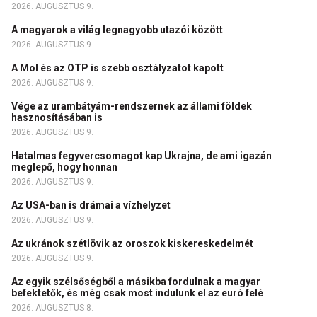
2026. AUGUSZTUS 9.
A magyarok a világ legnagyobb utazói között
2026. AUGUSZTUS 9.
A Mol és az OTP is szebb osztályzatot kapott
2026. AUGUSZTUS 9.
Vége az urambátyám-rendszernek az állami földek
hasznosításában is
2026. AUGUSZTUS 9.
Hatalmas fegyvercsomagot kap Ukrajna, de ami igazán
meglepő, hogy honnan
2026. AUGUSZTUS 9.
Az USA-ban is drámai a vízhelyzet
2026. AUGUSZTUS 9.
Az ukránok szétlövik az oroszok kiskereskedelmét
2026. AUGUSZTUS 9.
Az egyik szélsőségből a másikba fordulnak a magyar
befektetők, és még csak most indulunk el az euró felé
2026. AUGUSZTUS 8.