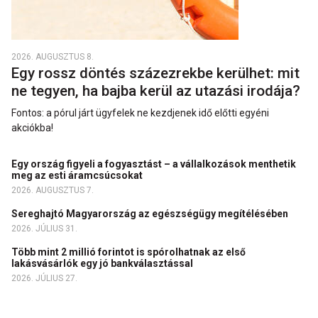
2026. AUGUSZTUS 8.
Egy rossz döntés százezrekbe kerülhet: mit
ne tegyen, ha bajba kerül az utazási irodája?
Fontos: a pórul járt ügyfelek ne kezdjenek idő előtti egyéni
akciókba!
Egy ország figyeli a fogyasztást – a vállalkozások menthetik
meg az esti áramcsúcsokat
2026. AUGUSZTUS 7.
Sereghajtó Magyarország az egészségügy megítélésében
2026. JÚLIUS 31.
Több mint 2 millió forintot is spórolhatnak az első
lakásvásárlók egy jó bankválasztással
2026. JÚLIUS 27.