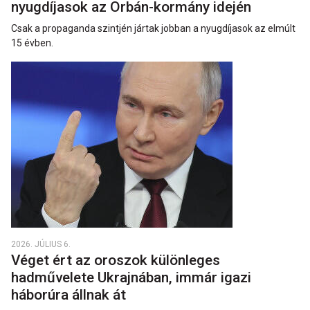
nyugdíjasok az Orbán-kormány idején
Csak a propaganda szintjén jártak jobban a nyugdíjasok az elmúlt
15 évben.
2026. JÚLIUS 6.
Véget ért az oroszok különleges
hadművelete Ukrajnában, immár igazi
háborúra állnak át