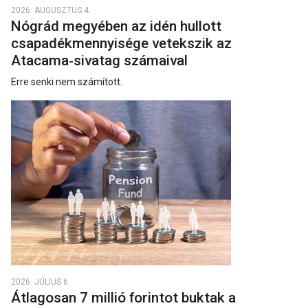
2026. AUGUSZTUS 4.
Nógrád megyében az idén hullott
csapadékmennyisége vetekszik az
Atacama‑sivatag számaival
Erre senki nem számított.
2026. JÚLIUS 6.
Átlagosan 7 millió forintot buktak a