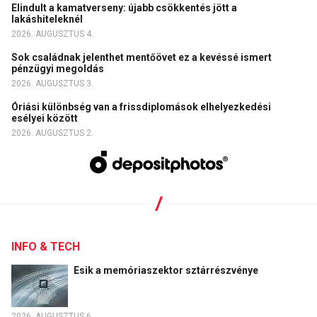
Elindult a kamatverseny: újabb csökkentés jött a
lakáshiteleknél
2026. AUGUSZTUS 4.
Sok családnak jelenthet mentőövet ez a kevéssé ismert
pénzügyi megoldás
2026. AUGUSZTUS 3.
Óriási különbség van a frissdiplomások elhelyezkedési
esélyei között
2026. AUGUSZTUS 2.
INFO & TECH
Esik a memóriaszektor sztárrészvénye
2026. AUGUSZTUS 6.