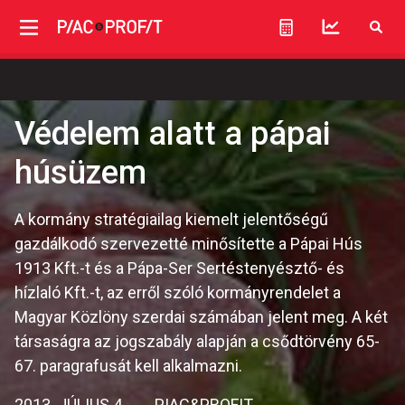
Védelem alatt a pápai
húsüzem
A kormány stratégiailag kiemelt jelentőségű
gazdálkodó szervezetté minősítette a Pápai Hús
1913 Kft.-t és a Pápa-Ser Sertéstenyésztő- és
hízlaló Kft.-t, az erről szóló kormányrendelet a
Magyar Közlöny szerdai számában jelent meg. A két
társaságra az jogszabály alapján a csődtörvény 65-
67. paragrafusát kell alkalmazni.
2013. JÚLIUS 4.
PIAC&PROFIT