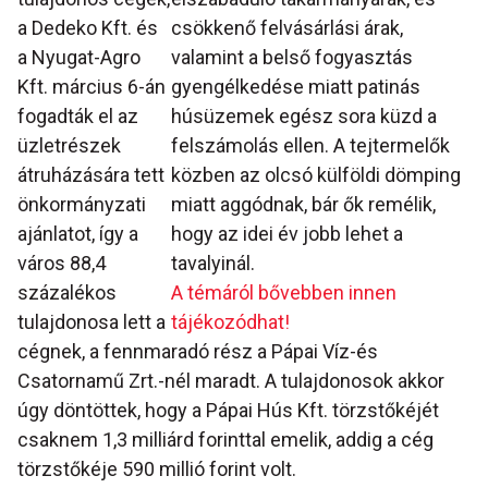
a Dedeko Kft. és
csökkenő felvásárlási árak,
a Nyugat-Agro
valamint a belső fogyasztás
Kft. március 6-án
gyengélkedése miatt patinás
fogadták el az
húsüzemek egész sora küzd a
üzletrészek
felszámolás ellen. A tejtermelők
átruházására tett
közben az olcsó külföldi dömping
önkormányzati
miatt aggódnak, bár ők remélik,
ajánlatot, így a
hogy az idei év jobb lehet a
város 88,4
tavalyinál.
százalékos
A témáról bővebben innen
tulajdonosa lett a
tájékozódhat!
cégnek, a fennmaradó rész a Pápai Víz-és
Csatornamű Zrt.-nél maradt. A tulajdonosok akkor
úgy döntöttek, hogy a Pápai Hús Kft. törzstőkéjét
csaknem 1,3 milliárd forinttal emelik, addig a cég
törzstőkéje 590 millió forint volt.