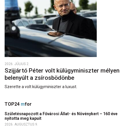
2026. JÚLIUS 2.
Szijjártó Péter volt külügyminiszter mélyen
belenyúlt a zsírosbödönbe
Szerette a volt külügyminiszter a luxust.
TOP24
m
for
Születésnapozott a Fővárosi Állat- és Növénykert – 160 éve
nyitotta meg kapuit
2026. AUGUSZTUS 9.