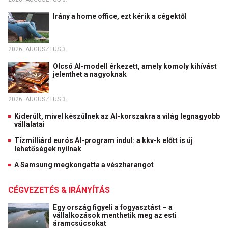
Irány a home office, ezt kérik a cégektől
2026. AUGUSZTUS 3.
Olcsó AI-modell érkezett, amely komoly kihívást
jelenthet a nagyoknak
2026. AUGUSZTUS 3.
Kiderült, mivel készülnek az AI-korszakra a világ legnagyobb
vállalatai
Tízmilliárd eurós AI-program indul: a kkv-k előtt is új
lehetőségek nyílnak
A Samsung megkongatta a vészharangot
CÉGVEZETÉS & IRÁNYÍTÁS
Egy ország figyeli a fogyasztást – a
vállalkozások menthetik meg az esti
áramcsúcsokat