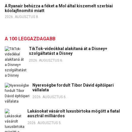
A Ryanair behúzza a féket a Mol által kiszemelt szerbiai
kőolajfinomító miatt
2026. AUGUSZTUS 8.
A 100 LEGGAZDAGABB
TikTok-videókkal alakítaná át a Disney+
szolgáltatást a Disney
2026. AUGUSZTUS 6.
Nyereségbe fordult Tibor Dávid építőipari
vállalata
2026. AUGUSZTUS 6.
Lakásokat vásárolt luxusbirtoka mögött a fiatal
ausztrál milliárdos
2026. AUGUSZTUS 5.