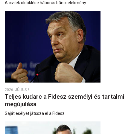
A civilek öldöklése háborús bűncselekmény.
2026. JÚLIUS 3.
Teljes kudarc a Fidesz személyi és tartalmi
megújulása
Saját esélyét játssza el a Fidesz.