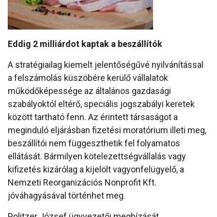
Eddig 2 milliárdot kaptak a beszállítók
A stratégiailag kiemelt jelentőségűvé nyilvánítással
a felszámolás küszöbére kerülő vállalatok
működőképessége az általános gazdasági
szabályoktól eltérő, speciális jogszabályi keretek
között tartható fenn. Az érintett társaságot a
meginduló eljárásban fizetési moratórium illeti meg,
beszállítói nem függeszthetik fel folyamatos
ellátását. Bármilyen kötelezettségvállalás vagy
kifizetés kizárólag a kijelölt vagyonfelügyelő, a
Nemzeti Reorganizációs Nonprofit Kft.
jóváhagyásával történhet meg.
Politzer József ügyvezetői megbízását