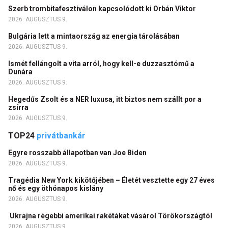
Szerb trombitafesztiválon kapcsolódott ki Orbán Viktor
2026. AUGUSZTUS 9.
Bulgária lett a mintaország az energia tárolásában
2026. AUGUSZTUS 9.
Ismét fellángolt a vita arról, hogy kell-e duzzasztómű a
Dunára
2026. AUGUSZTUS 9.
Hegedűs Zsolt és a NER luxusa, itt biztos nem szállt por a
zsírra
2026. AUGUSZTUS 9.
TOP24
privátbankár
Egyre rosszabb állapotban van Joe Biden
2026. AUGUSZTUS 9.
Tragédia New York kikötőjében – Életét vesztette egy 27 éves
nő és egy öthónapos kislány
2026. AUGUSZTUS 9.
Ukrajna régebbi amerikai rakétákat vásárol Törökországtól
2026. AUGUSZTUS 9.